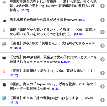
中道改革連合の埋もれた存在感 「進むも地獄、引くも地
獄」3党合流で浮上できるのか⋯有楽町駅前に数百人の支
持者ら
(18:29)
熊本地震で居酒屋から温泉が湧き出るwwww
(18:27)
蓮舫「蓮舫だから叩いて良いという報道」 X民「高市だ
から叩いて良いをやってるのがお前だろ」
(18:26)
【画像】深夜0時の「矢場とん」、大行列ができるｗｗｗ
ｗ
(18:25)
【悲報】俺46歳独身。風俗店で女の子に指マンとクンニを
絶賛されるｗｗｗｗｗｗｗwwww
(18:25)
【朗報】本田望結（ぼうけつ）の妹、育成大成功！！！！
(18:20)
中国紙、海自の「Japan Navy」呼称を批判 2018年の日
韓レーダー照射時にも使用
(18:20)
【画像】ギャル「妹の豊胸お○ぱいおもろすぎ！」www
(18:19)