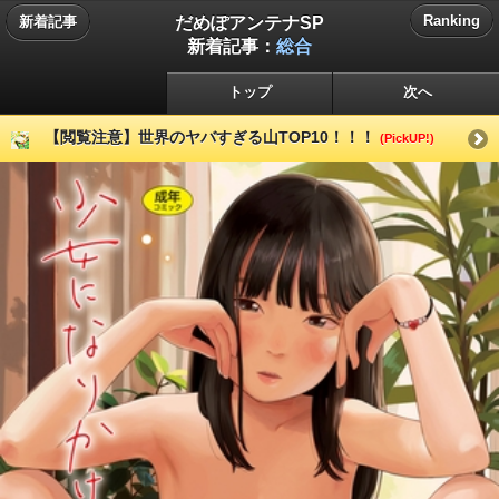
だめぽアンテナSP
Ranking
新着記事
新着記事：
総合
トップ
次へ
【閲覧注意】世界のヤバすぎる山TOP10！！！
(PickUP!)