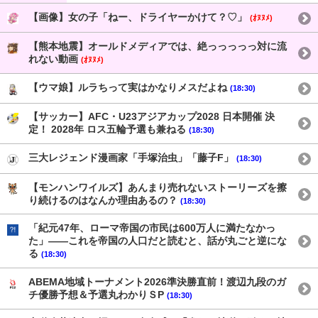
【画像】女の子「ねー、ドライヤーかけて？♡」
(ｵﾇﾇﾒ)
【熊本地震】オールドメディアでは、絶っっっっっ対に流
れない動画
(ｵﾇﾇﾒ)
【ウマ娘】ルラちって実はかなりメスだよね
(18:30)
【サッカー】AFC・U23アジアカップ2028 日本開催 決
定！ 2028年 ロス五輪予選も兼ねる
(18:30)
三大レジェンド漫画家「手塚治虫」「藤子F」
(18:30)
【モンハンワイルズ】あんまり売れないストーリーズを擦
り続けるのはなんか理由あるの？
(18:30)
「紀元47年、ローマ帝国の市民は600万人に満たなかっ
た」——これを帝国の人口だと読むと、話が丸ごと逆にな
る
(18:30)
ABEMA地域トーナメント2026準決勝直前！渡辺九段のガ
チ優勝予想＆予選丸わかりＳP
(18:30)