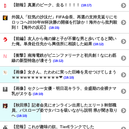
【朗報】真夏のピーク、去る！！！！
(18:17)
外国人「狂気の沙汰だ」FIFA会長、再選の支持見返りにモ
ロッコへ2030年W杯決勝の開催を打診か！海外から批判殺
到！【海外の反応】
(18:15)
【前編】友人から俺の嫁と子が不審な男と歩いてると聞い
た俺。単身赴任先から興信所に相談した結果
(18:12)
【衝撃】南海電鉄がピニンファリーナと初共創！なにわ筋
線の新型特急が凄そう
(18:12)
【画像】女さん、たわわに実った巨峰を見せつけてしまう
ｗｗｗwｗｗｗｗｗｗｗｗ❤
(18:10)
【画像】セクシー女優・明日花キララ、全盛期の全裸ナマ
乳がヌケる
(18:10)
【秋田県】記者会見にオンライン出席したエリート幹部職
員、バスローブ姿でタバコを吸いながら説明 県が聞き取り
へ
(18:10)
【悲報】これが趣味の奴、TierEランクでした