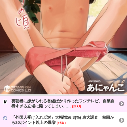
視聴者に嫌がられる番組ばかり作ったフジテレビ、自業自
得すぎる立場に陥ってしまい……
(ｵﾇﾇﾒ)
「外国人受け入れ反対」大幅増56.3(%) 東大調査 前回か
ら20ポイント以上の爆増
(ｵﾇﾇﾒ)