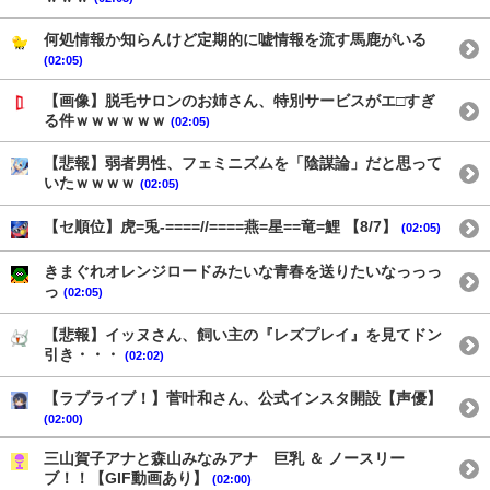
何処情報か知らんけど定期的に嘘情報を流す馬鹿がいる
(02:05)
【画像】脱毛サロンのお姉さん、特別サービスがエ□すぎ
る件ｗｗｗｗｗｗ
(02:05)
【悲報】弱者男性、フェミニズムを「陰謀論」だと思って
いたｗｗｗｗ
(02:05)
【セ順位】虎=兎-====//====燕=星==竜=鯉 【8/7】
(02:05)
きまぐれオレンジロードみたいな青春を送りたいなっっっ
っ
(02:05)
【悲報】イッヌさん、飼い主の『レズプレイ』を見てドン
引き・・・
(02:02)
【ラブライブ！】菅叶和さん、公式インスタ開設【声優】
(02:00)
三山賀子アナと森山みなみアナ 巨乳 ＆ ノースリー
ブ！！【GIF動画あり】
(02:00)