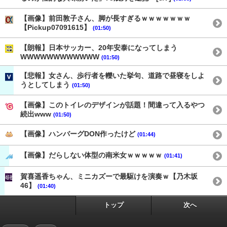
【画像】前田敦子さん、脚が長すぎるｗｗｗｗｗｗｗ
【Pickup07091615】
(01:50)
【朗報】日本サッカー、20年安泰になってしまう
WWWWWWWWWWWW
(01:50)
【悲報】女さん、歩行者を轢いた挙句、道路で昼寝をしよ
うとしてしまう
(01:50)
【画像】このトイレのデザインが話題！間違って入るやつ
続出www
(01:50)
【画像】ハンバーグDON作ったけど
(01:44)
【画像】だらしない体型の南米女ｗｗｗｗｗ
(01:41)
賀喜遥香ちゃん、ミニカズーで最駆けを演奏ｗ【乃木坂
46】
(01:40)
トップ
次へ