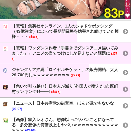
【悲報】集英社オンライン、1人のシャドウボクシング
（43億注文）によって長期間業務を妨害され続けていた模
様・・・
(ｵﾇﾇﾒ)
【悲報】ワンダンス作者「手書きでダンスアニメ描いてみ
ました」←アニメの当てつけにしか見えないと話題に
(ｵﾇﾇ
ﾒ)
ジャングリア沖縄「ロイヤルチケット」の販売開始、大人
29,700円にｗｗｗｗｗｗｗｗｗ
(ｵﾇﾇﾒ)
【急いで引っ越せ】日本人が減り｢外国人が増えた｣市区町
村ランキングｷﾀ━━!
(ｵﾇﾇﾒ)
【ニュース】日本共産党の街宣車、ほんと碌でもないな
(02:07)
【画像】家入レオさん、想像以上にヤバいことになって
る…多分想像の何倍以上もヤバいｗｗｗｗｗｗｗｗｗｗｗ
ｗｗｗ
(02:05)