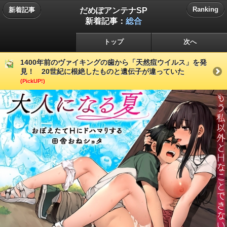
だめぽアンテナSP
Ranking
新着記事
新着記事：
総合
トップ
次へ
1400年前のヴァイキングの歯から「天然痘ウイルス」を発
見！ 20世紀に根絶したものと遺伝子が違っていた
(PickUP!)