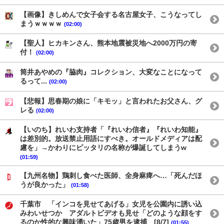
【画像】きしめんで女子会する名古屋女子、こうなってし
まうｗｗｗｗ
(02:00)
【聖人】ヒカキンさん、熊本地震被災地へ2000万円の寄
付！
(02:00)
筒井あやめの『脇肉』コレクション、大変なことになって
るって...
(02:00)
【悲報】思春期の娘に「キモッ」と言われたお父さん、グ
レる
(02:00)
【いのち】れいわ支持者「『れいわ信者』『れいわ知能』
は差別的。放送禁止用語にすべき。オールドメディアは配
慮を」→かわりにピッタリの名称が爆誕してしまうw
(01:59)
【九州名物】鶏刺し食べた医師、全身麻痺へ…「死んだほ
うが良かった」
(01:58)
千葉市 「インコを見せてあげる」女児を公園内に誘い込
みわいせつか アダルトビデオも見せ「どのような顔をす
るのか性的な興味湧いた」75歳男を逮捕 [8/7]
(01:55)