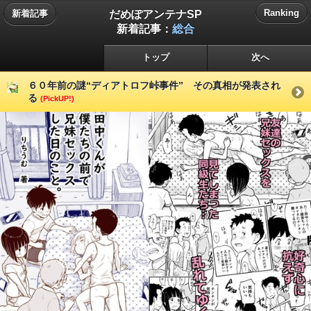
だめぽアンテナSP
Ranking
新着記事
新着記事：
総合
トップ
次へ
６０年前の謎“ディアトロフ峠事件” その真相が発表され
る
(PickUP!)