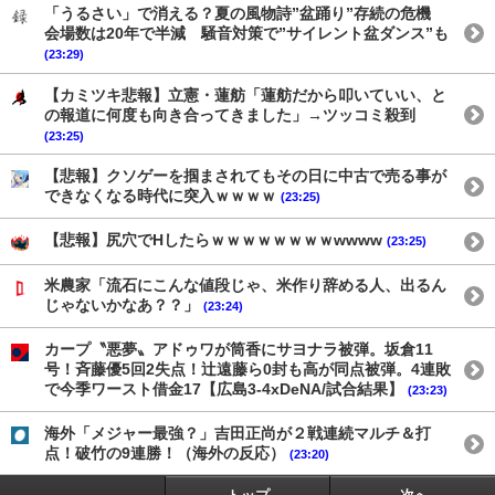
「うるさい」で消える？夏の風物詩”盆踊り”存続の危機
会場数は20年で半減 騒音対策で”サイレント盆ダンス”も
(23:29)
【カミツキ悲報】立憲・蓮舫「蓮舫だから叩いていい、と
の報道に何度も向き合ってきました」→ツッコミ殺到
(23:25)
【悲報】クソゲーを掴まされてもその日に中古で売る事が
できなくなる時代に突入ｗｗｗｗ
(23:25)
【悲報】尻穴でHしたらｗｗｗｗｗｗｗｗwwww
(23:25)
米農家「流石にこんな値段じゃ、米作り辞める人、出るん
じゃないかなあ？？」
(23:24)
カープ〝悪夢〟アドゥワが筒香にサヨナラ被弾。坂倉11
号！斉藤優5回2失点！辻遠藤ら0封も高が同点被弾。4連敗
で今季ワースト借金17【広島3-4xDeNA/試合結果】
(23:23)
海外「メジャー最強？」吉田正尚が２戦連続マルチ＆打
点！破竹の9連勝！（海外の反応）
(23:20)