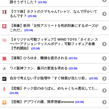
誰そうぞうした？
(23:35)
【ウマ娘】タクトのクマちゃんTシャツ、なんで汗かいて
るんです？
(23:34)
【画像】欧州「女性アスリートを性的対象にするポーズが
これだ」
(23:34)
【オリジナル可動フィギュア】WIND TOYS「タイタン ス
ーパーアクションマッスルボディ」可動フィギュア各種
【予約開始】
(23:34)
【速報】ひろゆき、離婚を提示される
(23:31)
ワイ阪神ファン、藤川の更迭を求める
(23:30)
自分で考えない子が急増中「すぐ検索が当たり前」
(23:30)
【悲報】チック症のゆうぽん、めちゃくちゃ悪化してた…
(23:30)
【悲報】デブワイの腹、限界突破wwwww
(23:30)