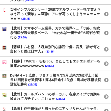
女性インフルエンサー「20歳でアルファード一括で買えち
ゃう私って素敵」→画像にアレが写ってしまうｗｗｗｗｗ
ｗｗｗ
(23:38)
【悲報】スマホゲーム業界、ガチで限界へ…「サ終」相次
ぎ倒産が過去最多ペース “当たれば一攫千金”の時代が終
わる
(23:38)
【悲報】八村塁、人種差別的な誹謗中傷に言及「誰が何と
言おうと僕は日本人」
(23:36)
【画像】TWICE・モモ(30)、またしてもエチエチボデーを
披露wwwwwwwwww
(23:35)
DeNA 4－3 広島、サヨナラ勝ちで5月以来の3位浮上！延
長12回筒香が歓喜弾！篠木6回途中2失点！馬場が移籍後初
登板初勝利
(23:35)
【悲報】ガールズバンドのボーカル、客席ダイブでお胸を
揉まれてガチギレ←これｗｗ
(23:35)
【急募】作中最強だと思ったのにアッサリ死んだキャラ←