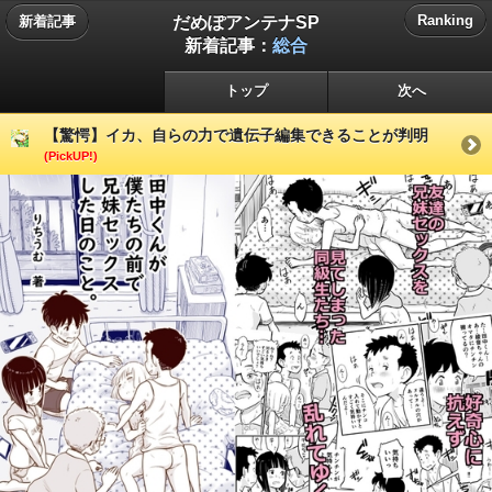
だめぽアンテナSP
Ranking
新着記事
新着記事：
総合
トップ
次へ
【驚愕】イカ、自らの力で遺伝子編集できることが判明
(PickUP!)