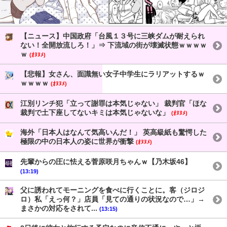
【ニュース】中国政府「台風１３号に三峡ダムが耐えられ
ない！全開放流しろ！」⇒ 下流域の街が壊滅状態ｗｗｗｗ
ｗ
(ｵﾇﾇﾒ)
【悲報】女さん、面識無い女子中学生にラリアットするｗ
ｗｗｗｗ
(ｵﾇﾇﾒ)
江別リンチ犯「立って謝罪は本気じゃない」 裁判官「ほな
裁判で土下座してないキミは本気じゃないな」
(ｵﾇﾇﾒ)
海外「日本人はなんて気高いんだ！」 英高級紙も驚愕した
極限の中の日本人の姿に世界が衝撃
(ｵﾇﾇﾒ)
先輩からの圧に怯える菅原咲月ちゃんｗ【乃木坂46】
(13:19)
父に誘われてモーニングを食べに行くことに。客（ジロジ
ロ）私「えっ何？」店員「見ての通りの状況なので…」→
まさかの対応をされて...
(13:15)