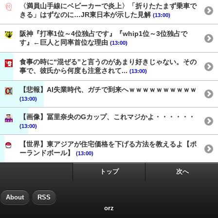
〈満員山手線にベビーカーで炎上〉「折りたたまず乗車で
きる」はずなのに…JR東日本が示した見解
(13:00)
阪神『打率1位～4位独占です』『whip1位～3位独占で
す』←巨人と同率首位な理由
(13:00)
食事の時に“混ぜる”と言うのがあまり好きじゃない。その
事で、彼氏から何度も注意されて...
(13:00)
【悲報】AI失業時代、ガチで到来へｗｗｗｗｗｗｗｗｗｗ
(13:00)
【画像】冨里奈央のGカップ、これマジかよ・・・・・・
(13:00)
【世界】東アジアが住宅価格を下げる方法を教えるよ【ポ
ーランドボール】
(13:00)
トップ
次へ
About
RSS
orz