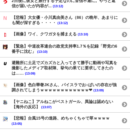
2日後に彼女と旅行する予定なのに音信不通に。やっと返
信が届いたが内容が...
(13:12)
【悲報】大女優・小川真由美さん（86）の晩年、あまりに
も闇が深すぎる・・・・
(13:12)
【画像】ワイ、クワガタを捕まえる
(13:10)
【緊急】中道改革連合の政党支持率1.7％を記録「野党の6
番手に沈む」
(13:10)
避難所に土足でズカズカと入ってきて勝手に動画や写真を
撮影したメディア取材陣、挙句の果てに要求してきたの
は……
(13:09)
【画像】色白華奢JKさん、パイスラでお○ぱいの存在が強
調されてしまうｗｗｗｗｗｗｗｗｗｗｗｗ❤
(13:09)
【ヤニねこ】アルねこがベストガール、異論は認めない
【海外の反応】
(13:07)
【悲報】台風15号の進路、めちゃくちゃで草ｗｗｗｗ
(13:05)