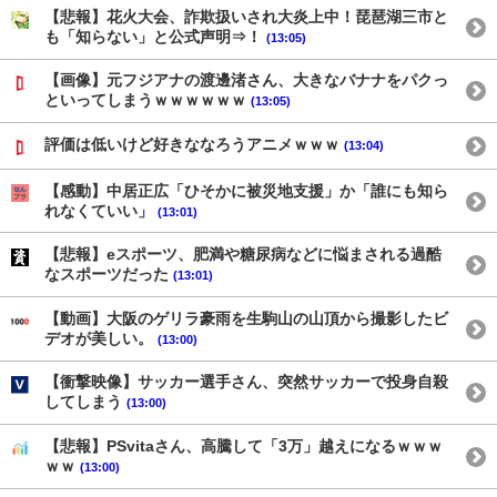
【悲報】花火大会、詐欺扱いされ大炎上中！琵琶湖三市と
も「知らない」と公式声明⇒！
(13:05)
【画像】元フジアナの渡邊渚さん、大きなバナナをパクっ
といってしまうｗｗｗｗｗｗ
(13:05)
評価は低いけど好きななろうアニメｗｗｗ
(13:04)
【感動】中居正広「ひそかに被災地支援」か「誰にも知ら
れなくていい」
(13:01)
【悲報】eスポーツ、肥満や糖尿病などに悩まされる過酷
なスポーツだった
(13:01)
【動画】大阪のゲリラ豪雨を生駒山の山頂から撮影したビ
デオが美しい。
(13:00)
【衝撃映像】サッカー選手さん、突然サッカーで投身自殺
してしまう
(13:00)
【悲報】PSvitaさん、高騰して「3万」越えになるｗｗｗ
ｗｗ
(13:00)