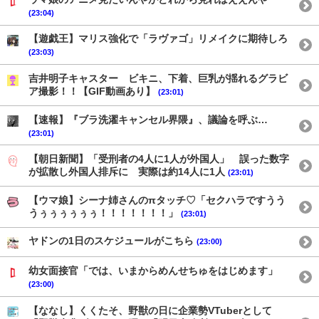
(23:04)
【遊戯王】マリス強化で「ラヴァゴ」リメイクに期待しろ
(23:03)
吉井明子キャスター ビキニ、下着、巨乳が揺れるグラビ
ア撮影！！【GIF動画あり】
(23:01)
【速報】『ブラ洗濯キャンセル界隈』、議論を呼ぶ…
(23:01)
【朝日新聞】「受刑者の4人に1人が外国人」 誤った数字
が拡散し外国人排斥に 実際は約14人に1人
(23:01)
【ウマ娘】シーナ姉さんのπタッチ♡「セクハラですうう
うぅぅぅぅぅぅ！！！！！！！」
(23:01)
ヤドンの1日のスケジュールがこちら
(23:00)
幼女面接官「では、いまからめんせちゅをはじめます」
(23:00)
【ななし】くくたそ、野獣の日に企業勢VTuberとして