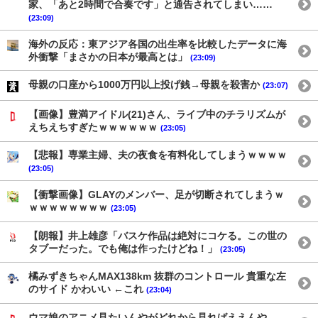
家、「あと2時間で合奏です」と通告されてしまい……
(23:09)
海外の反応：東アジア各国の出生率を比較したデータに海
外衝撃「まさかの日本が最高とは」
(23:09)
母親の口座から1000万円以上投げ銭→母親を殺害か
(23:07)
【画像】豊満アイドル(21)さん、ライブ中のチラリズムが
えちえちすぎたｗｗｗｗｗｗ
(23:05)
【悲報】専業主婦、夫の夜食を有料化してしまうｗｗｗｗ
(23:05)
【衝撃画像】GLAYのメンバー、足が切断されてしまうｗ
ｗｗｗｗｗｗｗｗ
(23:05)
【朗報】井上雄彦「バスケ作品は絶対にコケる。この世の
タブーだった。でも俺は作ったけどね！」
(23:05)
橘みずきちゃんMAX138km 抜群のコントロール 貴重な左
のサイド かわいい ←これ
(23:04)
ウマ娘のアニメ見たいんやがどれから見ればええんや