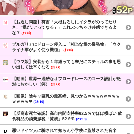
【お通し問題】有吉「大根おろしにイクラがのってたり
さ、“嫌だ…”ってなる」←これぶっちゃけ共感できるよ
な？
(ｵﾇﾇﾒ)
ブルガリアにドローン侵入…「相当な量の爆発物」「ウク
ライナ軍がよく使う機種」
(ｵﾇﾇﾒ)
【ウマ娘】実装から１年経っても未だにスティルの事を思
い出しては辛くなる
(ｵﾇﾇﾒ)
【動画】世界一過酷なオフロードレースのコース設計が絶
対におかしい（笑）
(ｵﾇﾇﾒ)
【画像】陰キャ巨乳の最高峰、見つかるｗｗｗwｗｗｗｗ
ｗｗｗｗ❤
(23:10)
【反高市死亡確認】高市内閣支持率62.5％でほぼ横ばい 飲
食料品の消費減税「賛成」52.9％
(23:10)
悪いドイツ人に騙されて知らん小学校に監禁された音楽