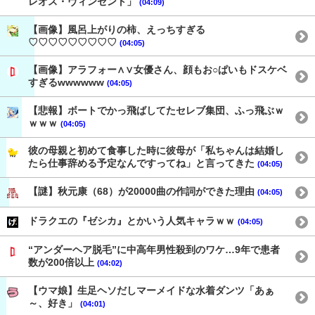
レオス・ヴィンセント」
(04:09)
【画像】風呂上がりの柿、えっちすぎる
♡♡♡♡♡♡♡♡♡
(04:05)
【画像】アラフォー∧∨女優さん、顔もお○ぱいもドスケベ
すぎるwwwwww
(04:05)
【悲報】ボートでかっ飛ばしてたセレブ集団、ふっ飛ぶｗ
ｗｗｗ
(04:05)
彼の母親と初めて食事した時に彼母が「私ちゃんは結婚し
たら仕事辞める予定なんですってね」と言ってきた
(04:05)
【謎】秋元康（68）が20000曲の作詞ができた理由
(04:05)
ドラクエの『ゼシカ』とかいう人気キャラｗｗ
(04:05)
“アンダーヘア脱毛”に中高年男性殺到のワケ…9年で患者
数が200倍以上
(04:02)
【ウマ娘】生足ヘソだしマーメイドな水着ダンツ「あぁ
～、好き」
(04:01)