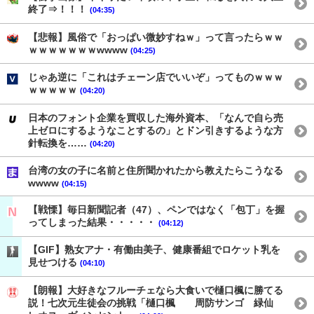
終了⇒！！！
(04:35)
【悲報】風俗で「おっぱい微妙すねｗ」って言ったらｗｗ
ｗｗｗｗｗｗｗwwww
(04:25)
じゃあ逆に「これはチェーン店でいいぞ」ってものｗｗｗ
ｗｗｗｗｗ
(04:20)
日本のフォント企業を買収した海外資本、「なんで自ら売
上ゼロにするようなことするの」とドン引きするような方
針転換を……
(04:20)
台湾の女の子に名前と住所聞かれたから教えたらこうなる
wwww
(04:15)
【戦慄】毎日新聞記者（47）、ペンではなく「包丁」を握
ってしまった結果・・・・・
(04:12)
【GIF】熟女アナ・有働由美子、健康番組でロケット乳を
見せつける
(04:10)
【朗報】大好きなフルーチェなら大食いで樋口楓に勝てる
説！七次元生徒会の挑戦「樋口楓 周防サンゴ 緑仙