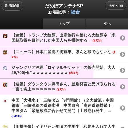
だめぽアンテナSP
Ranking
新着記事
新着記事：
総合
トップ
次へ
【速報】トランプ大統領、出産旅行を禁じる大統領令「米
国籍取得を目的とした中国人らを排除する」
(ｵﾇﾇﾒ)
【ニュース】日本共産党の街宣車、ほんと碌でもないな
(ｵ
ﾇﾇﾒ)
ジャングリア沖縄「ロイヤルチケット」の販売開始、大人
29,700円にｗｗｗｗｗｗｗｗｗ
(ｵﾇﾇﾒ)
【速報】ダウンタウン浜田さん、差別発言と受け取られる
一言で炎上ｗｗｗｗｗｗ
(ｵﾇﾇﾒ)
中国「大洪水！」三峡ダム「9門開放！（全力放流」中国
都市「三峡沿線の道路水没」中国政府「高速道路封鎖！」
中国ダム「緊急放流に合わせて開門（土砂崩れ発生」→
(04:36)
【衝撃画像】イキリたい年頃の中学生、和彫を入れて人生