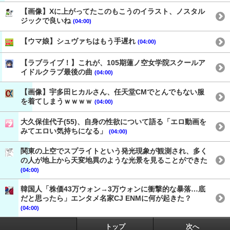
【画像】Xに上がってたこのもこうのイラスト、ノスタル
ジックで良いね
(04:00)
【ウマ娘】シュヴァちはもう手遅れ
(04:00)
【ラブライブ！】これが、105期蓮ノ空女学院スクールア
イドルクラブ最後の曲
(04:00)
【画像】宇多田ヒカルさん、任天堂CMでとんでもない服
を着てしまうｗｗｗｗ
(04:00)
大久保佳代子(55)、自身の性欲について語る「エロ動画を
みてエロい気持ちになる」
(04:00)
関東の上空でスプライトという発光現象が観測され、多く
の人が地上から天変地異のような光景を見ることができた
(04:00)
韓国人「株価43万ウォン→3万ウォンに衝撃的な暴落…底
だと思ったら」エンタメ名家CJ ENMに何が起きた？
(04:00)
トップ
次へ