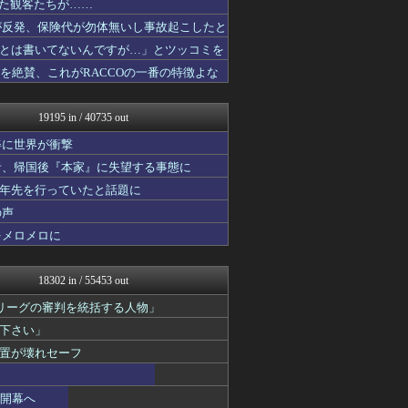
いた観客たちが……
(*ﾟ∀ﾟ)ゞカガクニュー...
が反発、保険代が勿体無いし事故起こしたと
わんこーる速報！
なんJ PRIDE
とは書いてないんですが…」とツッコミを
BIPブログ
造を絶賛、これがRACCOの一番の特徴よな
キニ速
世界のジャンプ速報
VIPPER速報
19195 in / 40735 out
修羅ママ速報
スコールちゃんねる｜２ちゃ...
姿に世界が衝撃
アニゲー速報
者、帰国後『本家』に失望する事態に
なんJミュージアム
十年先を行っていたと話題に
にゅーすアルー！
坂道情報通～乃木坂46まと...
の声
おーるじゃんる
をメロメロに
鬼女はみた -修羅場・恋愛...
奥様は鬼女-DQN返しまと...
U-1 NEWS.
18302 in / 55453 out
ゴールデンタイムズ
働くモノニュース : 人生...
リーグの審判を統括する人物」
サイ速
下さい」
海外のお前ら 海外の反応
置が壊れセーフ
不思議.net - 5ch...
アナ速‐女子アナ画像速報
子育てちゃんねる
」開幕へ
ポンポコにゅーす - 三日...