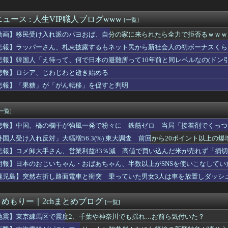
コネクトツーの松山氏、JUMP公式にブロックされる・・・
国連事務総長が資金難を警告→未払い額を見た世界3位負担の日本側...
ン・イロアスの魂が震える！1st LIVE “FACE”無...
ュース : 人生VIP職人ブログwww
[一覧]
来月でギリギリ緊急事態宣言中。緊急事態宣言中に決行して遠方のゲ...
動画】移民受け入れ派のパヨおば、自分の家に来られたら全力で拒否るｗｗｗ
地震直後に現地炊き出しに参加していた
道官、平和宣言を非難「広島市長は『偽りの呪文』を繰り返している」
悲報】ラッパーさん、札束披露するもネット民から新社会人の初ボーナスくら
ークタワー魔の塔の高速周回PT募集、侍の「ぜになげ」要求ばかり...
悲報】韓国人「え待って、何で日本の避難所って10年前と同レベルなの(ドン
グル版はマメちんの時期か
悲報】ロシア、じわじわと逝き始める
ターさん「日本の復興は…中国の温情のおかげだ！」 ← 突っ込み...
が故障後初のユニホームでブルペン入り １４０キロ台後半をマーク...
悲報】「果糖」が「がん転移」を促すと判明
マイクロソフトならどっちが強いんや？
担してるんだけど嫁の求める家事レベルが高すぎる。スマホをいじる...
[一覧]
悲報】中国、橋の欄干が強風一発で粉々に 鉄筋ゼロ 当局「接着剤でくっつ
外国人受け入れ反対」大幅増56.3(%) 東大調査 前回から20ポイント以上の爆
悲報】コメ卸大手さん、営業利益83％減 高値で買い込んだ米が売れず「損
朗報】日本のおじいちゃん・おばあちゃん、半数以上がSNSを使いこなしてい
鹿児島】突然右折し路面電車と衝突 乗っていた男女3人は車を放置しダッシ
とめもりー｜2chまとめブログ
[一覧]
地震】東京練馬区で震度2、千葉や神奈川でも揺れ…お前ら気付いた？