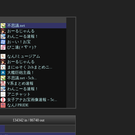
不思議.net
おーるじゃんる
わんこーる速報！
お～い！お宝
ぴこ速(〃'∇'〃)？
なんJミュージアム
おーるじゃんる
まにゅそく 2chまとめニ...
大艦巨砲主義！
不思議.net - 5ch...
V系まとめ速報
わんこーる速報！
アニチャット
女子アナお宝画像速報－5c...
なんJ PRIDE
哲学ニュースnwk
【サッカー まとめ】サカラ...
134342 in / 86740 out
AKB48タイムズ（AKB...
バスケまとめ・COM
資格ちゃんねる