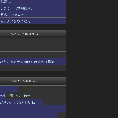
で話題に
阪神タイガースちゃんねる
PCパーツまとめ
てしまう…（動画あり）
凹凸ちゃんねる 発達障害・...
なるらしいｗｗｗ
痛いニュース(ﾉ∀`)
ちゃダメなやつだろ…
fig速
パカ娘速報！！ウマ娘まとめ...
登山ちゃんねる
59785 in / 163409 out
VTuberNews
えすえすログ
コンテンツ・声優 | ラブ...
ラーメン速報｜2chまとめ...
投資ちゃんねる
アナきゃぷ速報
い方にカメラを向けられるのは恐怖」
モナニュース
明日は何を食べようか
ああ言えばForYou
キニ速
27522 in / 66660 out
みそパンNEWS
アルファルファモザイク＠ネ...
かいにちニュース 【海外の...
の中で過ごしてねー」
ゆるゲーマー遅報
Ask Reddit まと...
さい。」6.9万いいね
けおけお速報
ニチカン！
モッコスヌ〜ン