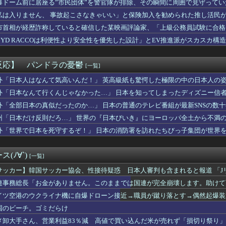
爆ドーム前に居座る”市民団体”を警官隊が排除、その瞬間に周囲で見守って
ぎる県警本部長」、失職wwwwwww
私は入りません、 事故起こさなきゃいい」と保険加入を勧められた推し活民
ャン界隈をさらに超えた「キャンセル界隈」が流行ってしまうｗｗｗｗ
て……
CHA、半額で在庫処分ｗｗｗｗｗｗｗｗｗ
市首相が経歴詐称していると確信した某映画評論家、「上級公務員試験に合格
みのお乳wwwこれでパイズリされたら3秒で果てるだろ
けまくり……
BYD RACCOは利便性より安全性を優先した設計」とEV推進派がスカスカ構
の女性審判、大誤審で炎上
【逃げ上手の若君 第二期】第16話感想「中世の戦いに戦車持って...
スケベにニヤニヤが止まらない男がこちらｗｗｗｗｗｗｗｗｗｗｗｗ...
反応】 パンドラの憂鬱
[一覧]
無料って言ってたから工事したのに！』『こんなやり方で金儲けして...
会長、UEFAが許してくれなくて詰む・・・
外「日本人はなんて気高いんだ！」 英高級紙も驚愕した極限の中の日本人の
、離婚wwwwww
外「日本なんて行くんじゃなかった…」 日本を知ってしまったディズニー信
、体500点 合計600点満点の爆乳女さん現るｗｗｗwｗｗｗ...
外「全部日本の真似だったのか…」 日本の普通のテレビ番組が最新SNSの数
て行かなきゃいけないのは高市、アメリカ、イスラエル」→広島県民...
式の賀喜遥香生誕ポストが完璧すぎる！！！【乃木坂46】
州「日本だけ反則だろ…」 世界の『日本びいき』にヨーロッパ全土から不満
国、海上自衛隊のトマホーク試射を批判「周辺の安全保障上の脅威を...
外「世界で日本を死守するぞ！」 日本の消防署を訪れたちびっ子集団が世界
で貯金それだけ？」義兄夫婦「でも新築を建てる予定だから」→あま...
近所に引越してきた女児が毎日「遊ぼー」と息子を誘いに来る。断る...
ム前をあけ渡せば核戦争が始まってしまう」と訴える市民団体、それ...
(ﾉ∀`)
[一覧]
「手描きアニメに挑戦してみました」
入れ派のパヨおば、自分の家に来られたら全力で拒否るｗｗｗｗｗｗ...
サッカー】韓国サッカー協会、性接待疑惑 日本人審判も含まれると報道 「J
ーカブって良いバイクか？
連事務総長「お金がありません。このままでは国連が完全崩壊します。助けて
！」日本で捕まった強盗の異様な格好に海外びっくり仰天！（海外の...
イツ空港のウクライナ機に自爆ドローン接近→職員が蹴り落とす→偶然起爆装
キング牛丼お願いします！」すき家「絶対残すから無理です」⇒物議...
.、お乳の始まりハワイで解禁してしまう
国のビーチ。ゴミだらけ
ても、一度も「ありがとう」と言わない
メ卸大手さん、営業利益83％減 高値で買い込んだ米が売れず「損切り祭り
川里佳さん結婚発表！「ゾンビランドサガ」ゆうぎり、「ウマ娘」ナ...