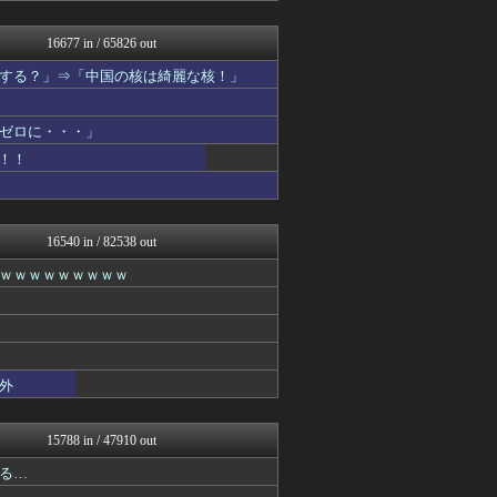
筋肉速報
痛いニュース(ﾉ∀`)
16677 in / 65826 out
まとめたニュース
する？」⇒「中国の核は綺麗な核！」
えっ!?またここのサイト?
mutyunのゲーム+αブ...
いたしん！
ゼロに・・・」
最強ジャンプ放送局
なんじぇいスタジアム＠なん...
！！
海外の反応スポーツ
気団談
ウマ娘まとめ速報うまろぐ
ラビット速報
16540 in / 82538 out
パチンコ・パチスロ.com
ｗｗｗｗｗｗｗｗｗ
【2ch】ニュー速クオリテ...
アルファルファモザイク＠ネ...
なんJ PUSH!!
オレ的ゲーム速報＠刃
Vtuberまとめるよ～ん
フットボール速報
外
Y速報
モッコスヌ〜ン
カンダタ速報
15788 in / 47910 out
修羅場ハザード -復讐・D...
る…
漫画まとめ速報
日本第一！ニュース録