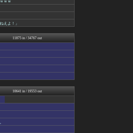
ｗｗｗ
ぶる速-VIP
まるっと翻訳
櫻坂46まとめもり～
わんこーる速報！
ねえよ！」
バズッター速報
なんじぇいスタジアム＠なん...
理想ちゃんねる
11875 in / 34767 out
キニ速
軍事・ミリタリー速報☆彡
日向坂46まとめ速報
キムチ速報
なんJ PRIDE
ポッカキット
日向坂46まとめもり～
ボールパーク速報 海外の反...
鬼女の宅配便 - 修羅場・...
QQQ(海外の反応)
10641 in / 19553 out
まとめCUP
かせまと！
浮気ちゃんねる
NEWSまとめもりー｜2c...
BIPブログ
。
アニゲー速報
なんJミュージアム