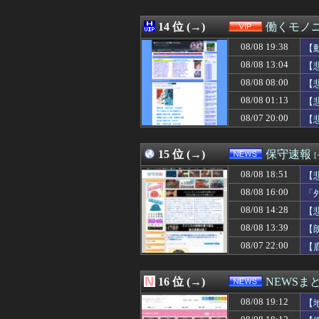
08/08 19:10
【画像】サイバー
08/08 19:10
【国連終了危機】
08/08 19:09
14 位 (→)
【ソロライブ】ローレ
働くモノニ
08/08 19:09
元同僚の結婚式が
08/08 19:38
【
08/08 19:09
中居正広、熊本
08/08 19:09
08/08 13:04
ロシア外務省報
【
08/08 19:09
【FF14】フォ
08/08 08:00
【
08/08 19:08
【ウマ娘】ハン
08/08 01:13
【
08/08 19:08
【悲報】アニメー
08/08 19:07
【巨人】戸郷翔征
08/07 20:00
【
08/08 19:07
アップル VS 
08/08 19:06
共働きで家事を分
15 位 (→)
保守速報
08/08 18:51
【
08/08 16:00
「
08/08 14:28
【
08/08 13:39
【
08/07 22:00
【
16 位 (→)
NEWSま
08/08 19:12
【