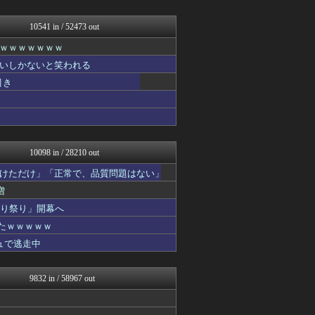
スコールちゃんねる｜２ちゃ...
おーるじゃんる
トレンドの通り道
10541 in / 52473 out
おうち速報
ｗｗｗｗｗｗｗ
ぶる速-VIP
コノユビニュース｜みんなの...
いしかないと笑われる
馬鳥速報
引き
ウマ娘まとめ超速報！
政経ワロスまとめニュース♪
なんじぇいスタジアム＠なん...
ガジェット2ch
修羅場ライフ速報
10098 in / 28210 out
けただけ」「正常で、品質問題はない」
増
切り祭り」開幕へ
たｗｗｗｗｗ
ュで逃走中
9832 in / 58967 out