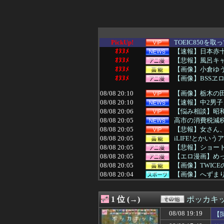
PickUp!
TOEIC850
ｵﾇﾇﾒ
【速報】日本赤十字
ｵﾇﾇﾒ
【悲報】風呂キ
ｵﾇﾇﾒ
【画像】小倉ゆう
ｵﾇﾇﾒ
【画像】BSSヱ
08/08 20:10
【画像】栃木の田
08/08 20:10
【速報】中2男子
08/08 20:06
【悩み相談】昭
08/08 20:05
高市の消費税減
08/08 20:05
【悲報】女さん
08/08 20:05
iLIFE!とか
08/08 20:05
【悲報】ショー
08/08 20:05
【エロ漫画】め
08/08 20:05
【画像】TWICE
08/08 20:04
【画像】へずま
08/08 20:03
【悲報】X「アス
08/08 20:03
韓国現地メディ
1 位 (→)
ポッカキ
08/08 20:02
【AKB48】伊藤
08/08 20:01
【NBA】ケビン
08/08 19:19
【
08/08 20:01
”サ終” 相次ぐ