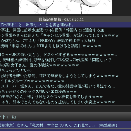
最新記事情報 - 08/08 20:11
を取って出来ること、出来ないことを書き連ねる。
社、韓国に超希少血液Jr(a-)を提供「韓国内では適合する血...
ャン界隈をさらに超えた「キャンセル界隈」が流行ってしまうｗｗｗｗ
か(27)さん、7年ぶり『FRIDAY』表紙で神ボディ大解放
ロ漫画『未恋-みれん-』NTRよりも抜けると話題にｗｗｗｗｗ
舎っぺJKの白い太もも、ドスケベすぎるｗｗｗwｗｗｗｗｗｗｗｗ...
、野球部の練習中に頭部を強打しCT検査→70代医師「問題ないで...
和の高1女子さん、夏の体験談ｗｗｗｗｗｗｗｗ
税ちょっとひどいわ
、歩行者を轢いた挙句、道路で昼寝をしようとしてしまうｗｗｗｗｗｗ
いうアイドルグループｗｗｗｗｗｗｗｗｗｗ
トスリーパー堀さん、とんでもない量の誹謗中傷が届いて号泣する…
っちゃ汗だくのセックス描いたエロ漫画ｗｗｗ
のモモ(30)さん、裸よりＨなスケスケ衣装を着てしまうｗｗｗ...
りゅう、熊本でとんでもないものを提供してしまい大炎上ｗｗｗｗｗ
ペの検査した結果wwwwwwwww」
ア「4強神話も疑われる恥ずべき状況」←これｗｗｗｗｗ
ット
百花さんのカバンの中身がこちら！！！【いともものminiナル...
[一覧]
・ラブ陣営がPHIと接触？レブロンと再共闘の可能性も
閲覧注意】女さん「私の村、本当にヤバい…これ見て…」（衝撃動画）
スマホゲーム、倒産も急増 過去最多ペースで推移 「当たれば一攫...