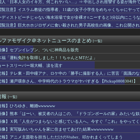
国人「日本人女のイキ方、何これヤバい…」⇒ 中出しされ痙攣する姿が海外
しに成功wwwwwwwww
20万円以上のPCを買います」←これ
閲覧注意】イスラム教徒の指導者、11歳の女子小学生をめちゃくちゃにヤっ
動障害』の女の子、自分をグーパンしまくる
ーディストビーチじゃない海水浴場で女が全裸オ○ニーすると3分以内にこう
サッカー協会、性接待疑惑 日本人審判も含まれると報道 「Jリー...
ター】一番くじ「学園アイドルマスター Part7」12月発売...
閲覧注意】巨大ホホジロザメに食い殺された男子高校生の画像、これ公開され
ちがもしトレーナーと結婚するとしたら
る3代アイテム、水筒、日傘
ルファモザイク＠ネットニュースのまとめ
[一覧]
フィ、バッターボックスに立ってみた『ええフォームや』『打球の伸...
んちんが見たいよぉ.........」
画像】セブンイレブン、ついに神商品を販売
🐣変な声出してるとか言われるけど普通に出てくる声なので面白いこ...
木福「運転免許を取得しました！！ちゃんとMTだよ」
ストオーダー5分前に入店するの迷惑？
SAが開発、着るだけで瞬時に「-15℃冷却」する冷感ポンチョ3...
ョートスリーパー堀大輔、涙を流す
骨盤ストレッチで胸がくっきり！！
悲報】テレ東・田中瞳アナ、ロケ中の「勝手に撮影する人」に苦言「面識のな
研いでもらったら刃が1mm小さくなった」 刃物店「刃の欠けを直...
悲報】瀬戸環奈さん、中学時代のトラウマがヤバすぎる 【Pickup08083041】
ンビニで割引おにぎりは〝絶対買わない〟理由
アニメで酷いと思った後付けある？
ジテレビ、女子大生を大量投入して闇深エロ番組ｗｗｗｗ
速報
[一覧]
です」靖国神社、境内におけるコスプレや軍装の禁止を発表
イレブン、ついに神商品を販売
速報】ひろゆき、離婚wwwwww
本ブームが起きてんの草。あんだけ仲が悪かった日本と韓国だったの...
画像】熊本「はーい、被災者の人はこの、『ドラゴンボールの家』みたいな奴
後は自社IP・他社IPともに現行機で遊べない名作を積極的にリマ...
と難しい顔の男たちが部屋で喋ってるだけだった」名作と呼ばれる映...
画像】Ｘ民「人生がつまらないと感じている人へ。今すぐ『これ』をやってくだ
ター ポータブル3rd』楽しかったよね
画像】実写版みいちゃんを家に住ませてあげた結果wwwwwwww
「日本の宅配伝票、印刷じゃなかった」
悲報】アニメ主題歌を担当しただけのVtuber、叩かれまくってしまう
AKIN麦茶が69円投げ売り！1500万本の嘘と真実