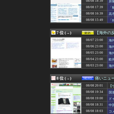
08/08 18:39
原
08/08 19:45
【悲報】「美人す
08/08 17:39
「
08/08 19:45
【悲報】風呂キ
し
08/08 19:45
【画像】 ONI
08/08 16:39
高
08/08 19:41
【画像】道重さゆ
受
08/08 15:49
「
08/08 19:40
【動画】甲子園
08/08 19:40
海外の反応アニメ
08/08 19:40
【動画】ラッキー
7 位 (→)
【海外の
08/08 19:40
客から『あんたが
08/08 19:40
08/07 23:00
【悲報】FIFA
海
08/08 19:40
【速報】ひろゆき
08/06 23:00
海
08/08 19:40
【画像】顔100点
08/05 23:00
海
08/08 19:40
基地害パヨク「出
08/08 19:40
TOKYOFM公
08/04 23:00
欧
08/08 19:40
【しつけぇｗ】中
08/03 23:00
海
08/08 19:39
私「15年共働き
08/08 19:39
【距離無しさん】
08/08 19:39
「私達が原爆ドー
8 位 (→)
痛いニュース
08/08 19:39
ワンダンス作者
08/08 20:01
08/08 19:38
【動画】移民受け
【
08/08 19:38
言うほどスーパ
08/08 19:34
国
08/08 19:38
海外「目立つだろ
08/08 19:00
ド
08/08 19:35
【悲報】ギャル「
08/08 19:35
【画像】tuki
08/08 18:31
中
08/08 19:35
彼は私が何かし
08/08 18:03
コ
08/08 19:35
【祝報】声優・衣