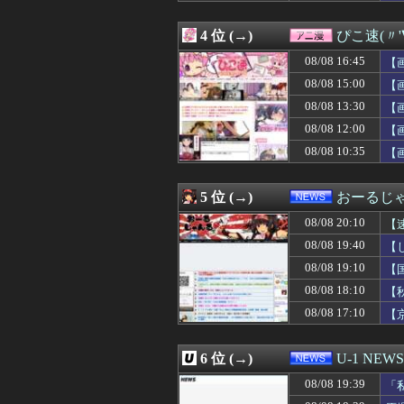
08/08 20:00
海外旅行したこ
08/08 20:00
格ゲーってどう
4 位 (→)
ぴこ速(〃'
08/08 19:58
【速報】森平麗
08/08 19:58
【驚愕】名作『無
08/08 16:45
【
08/08 19:57
大学時代のゼミの
08/08 15:00
【
08/08 19:57
Aママ「そのブラ
08/08 13:30
08/08 19:57
【プチ修羅場】高
【
08/08 19:55
【ハマスタバトル
08/08 12:00
【
08/08 19:55
（ ´_ゝ`）東
08/08 10:35
【
08/08 19:55
甲子園出場校 猛
08/08 19:53
日ハム新庄監督
08/08 19:53
【下着画像】村重
5 位 (→)
おーるじ
08/08 19:52
【画像】セブン
08/08 19:52
【西武対ソフトバ
08/08 20:10
【
08/08 19:50
ジムのランニング
し
08/08 19:40
【
08/08 19:49
【画像】TWICE
08/08 19:10
08/08 19:48
【FF14】Swi
【
08/08 19:48
【画像】JDさん「
の
08/08 18:10
【
08/08 19:48
【悲報】ラグビ
08/08 17:10
【
08/08 19:47
【修羅場】体臭が
08/08 19:47
公園の滑り台で遊
08/08 19:47
【口癖】喋り始め
6 位 (→)
U-1 NEWS
08/08 19:47
海外「なんだって
08/08 19:45
【悲報】「美人す
08/08 19:39
「
08/08 19:45
ジムのランニング