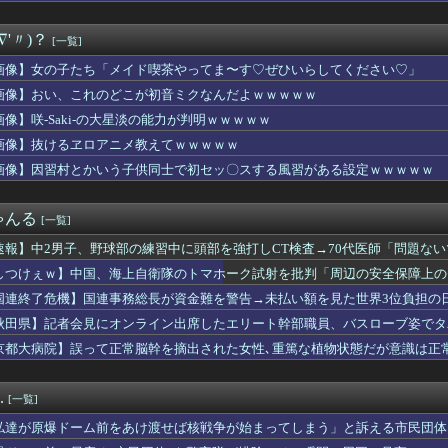
とある人来て！！！！！
やったら上手くなるの？
∇'〃)？
[一覧]
心さん、肌着が見えてしまう【画像あり】
職転生』凄い事に気付いたｗｗｗｗ『無職転生』の「ロキシー」とか...
画像】女の子たち「メイド喫茶やってま〜す♡ぜひいらしてください♡」
メンバーが赤の顔見に家に来ました。その中の1人、男の先輩の。思...
画像】おい、これのどこが初音ミクなんだよｗｗｗｗｗ
ンド服ちょうだい！」私「お断りします」→母親に報告したら逆ギレ...
校の時、生理痛がひどくて学校で嘔吐。親を呼んで総合病院に行った...
画像】咲-Saki-の大星淡の能力が判明ｗｗｗｗｗ
】ベイスターズOB選抜（三嶋・大和・雄洋）一昨年・昨年のリベン...
画像】抜けるヱロアニメ教えてｗｗｗｗｗ
京新聞「小池都知事、今年も虐殺された朝鮮人犠牲者らを追悼文を送...
画像】因習村とかいう子供同士で初セッ〇スする風習がある設定ｗｗｗｗｗ
暑と資金難に苦しむ [8/8]
、試合終了後5分後に帰路 今季9度目の完封負け
杏奈さん、デカパイすぎて万バズしてしまうwwwwwwww
ゃんる
[一覧]
イレブン、ついに神商品を販売
ンク19回戦】ソフトバンク、7回表1アウト二塁から谷川原のタイ...
速報】中2男子、野球部の練習中に頭部を強打しCT検査→70代医師「問題な
マシーン占拠してずっと歩いてる男の正体ｗｗｗｗｗｗｗｗｗｗｗｗ...
た」
しつけぇｗ】中国、海上自衛隊のトマホーク試射を批判「周辺の安全保障上の
・モモ(30)、またしてもエチエチボデーを披露wwwwwww...
tch版のキャラクリでアウラの角の色が変更できることが判明→...
国連終了危機】国連事務総長が資金難を警告→未払い額を見た世界3位負担の
私って顔でかい...？」
か言え
秋田県】記者会見にオンライン出席したエリート幹部職員、バスローブ姿でタ
ー選手、熱中症で急死
京都大病院】誤って正常脳幹を摘出された女性､重篤な植物状態だが意識は正
きつい義兄嫁。私が妊娠して悪阻時期に耐え難くなり、「義兄嫁さん...
んでいると女児を連れた母親が嫌がらせしてきた...
る前に「だから～」という人が気に障る。でも老若男女問わず稀にい...
.
[一覧]
？！」PSGが鈴木彩艶の獲得へ増額オファーを準備していることに...
ぎる県警本部長」、失職wwwwwww
私達が原爆ドーム前をあけ渡せば核戦争が始まってしまう」と訴える市民団体
マシーン占拠してずっと歩いてる男の正体ｗｗｗｗｗｗｗｗｗｗｗｗ...