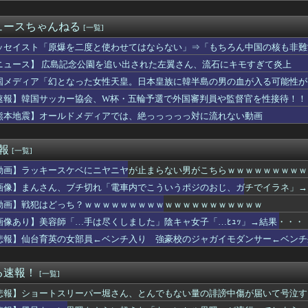
ー王国ブラジルで進むサッカー離れ 36％が「関心なし」
金がありません。このままでは国連が完全崩壊します。助けて下さい...
ュースちゃんねる
[一覧]
で、納豆のパック開けると薄いフィルム入ってるけどあれなんのため...
ソエ口い下着の人妻さん、ベッドの上で発情してしまうｗｗｗｗｗｗ...
ッセイスト「原爆を二度と使わせてはならない」⇒「もちろん中国の核も非難
のか理解に苦しむゲーム
ニュース】 広島記念公園を追い出された左翼さん、流石にキモすぎて炎上
女子「やんだあ、バレーしてたら太ももむちむちやん…」
国メディア「幻となった女性天皇。日本皇族に韓半島の男の血が入る可能性が
うちはサスケ「神威を引いてくれサラダ。天照は使いにくいぞ！」
 大分商 6-4日本文理 大分商が中盤に逆転し2回戦に進出 ...
速報】韓国サッカー協会、W杯・五輪予選で外国審判員や監督官を性接待！！
ーズ主催のHRダービーで見せた活躍にMLBファン騒然！←「一体...
熊本地震】オールドメディアでは、絶っっっっっ対に流れない動画
から本気で痩せろと言われ、彼女からアドバイスを聞いてダイエット
く見ると実はホラー…「ライトハローとイチャつくスティルトレ漫画」
斉藤の妻、夫の求刑7年翌日にInstagram更新「楽しすぎ...
速報
[一覧]
RED「王道から挑戦へ！モードアップ！最速達成！ジャックイン！...
動画】ラッキースケベにニヤニヤが止まらない男がこちらｗｗｗｗｗｗｗｗｗ
コネクトツーの松山氏、JUMP公式にブロックされる・・・
許を取得しました！！ちゃんとMTだよ」
画像】まんさん、ブチ切れ「電車内でこういうポジのおじ、ガチでイラネ」→
さん、ついに国民の財産を没収しはじめる
動画】戦犯はどっち？ｗｗｗｗｗｗｗｗｗｗｗｗｗｗｗｗｗｗｗｗ
ッジ弾子』最新8巻まですべて「50％ポイント還元」セール！3,...
ちゃん、葬儀代の写真載せただけで悪意でXが爆発した
画像あり】美容師「…手は尽くしました」陰キャ女子「…ﾋｭｯ」→結果・・・
ッカー】後半35+6分に決勝弾!静岡学園が初、静岡県勢30年...
悲報】仙台育英の女部員←ベンチ入り 強豪校のジャガイモダンサー←ベンチ
ズさん、サンブレイクに売上逆転されるｗｗｗｗｗ
級国民・飯塚幸三、2人殺しても逮捕されなかった理由
て！原作が枯渇してるの！」←いや既存作品の2期やったら良いよね...
る速報！
[一覧]
したい！」私「理想を少し下げたら？」→女性への条件が厳しすぎて...
悲報】ショートスリーパー堀さん、とんでもない量の誹謗中傷が届いて号泣す
ki-さん、もうおっぱいがめちゃくちゃ
拝「適切に判断」 官房長官