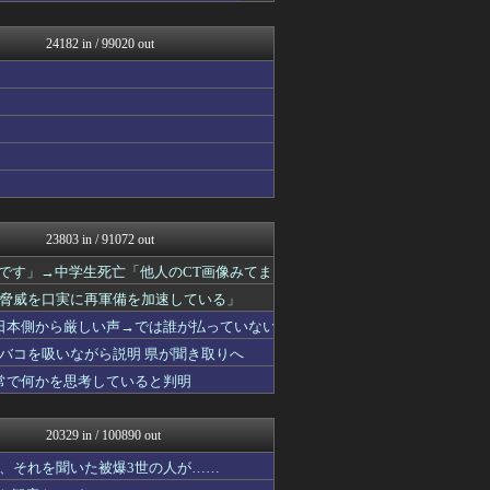
エアライン本舗
カンダタ速報
24182 in / 99020 out
乃木坂46まとめ 乃木りん...
デジタルニューススレッド
奥様は鬼女-DQN返しまと...
素敵な鬼女様
奥様は鬼女-DQN返しまと...
ベイスターズNEWS
もえるあじあ(･∀･)
国難にあってもの申す！！
ポリー速報
もきゅ速(*´ω`*)人(...
23803 in / 91072 out
かせまと！
なんじぇいスタジアム＠なん...
いです」→中学生死亡「他人のCT画像みてま
思考ちゃんねる
脅威を口実に再軍備を加速している」
ひま速(°∀°) -暇つぶ...
日本側から厳しい声→では誰が払っていない
馬鳥速報
アナ速‐女子アナ画像速報
バコを吸いながら説明 県が聞き取りへ
なんじぇいスタジアム＠なん...
常で何かを思考していると判明
奥様は鬼女-DQN返しまと...
奥様は鬼女-DQN返しまと...
奥様は鬼女-DQN返しまと...
20329 in / 100890 out
ワールドサッカーファン 海...
VIPワイドガイド
、それを聞いた被爆3世の人が……
V速ニュップ