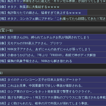
悲報】風呂キャン界隈をさらに超えた「キャンセル界隈」が流行ってしまうｗ
 FACE」の人気が低下・・・
画像】オタク、秋葉原に大集結するｗｗｗｗ
さんマリナーズOBホームランダービーに登場しましたよ」
康さん「次の曲を良くするための見せ球」←これ次...
悲報】免許取りたての娘さん、猛者すぎて炎上するｗｗｗｗ
、秋葉原に大集結するｗｗｗｗ
悲報】オタク、コンカフェ嬢にブチギレ「これ撮ってたら顔隠してきた！写さ
で熟女ナンパしたらｗｗｗｗｗｗｗｗｗｗwwww
回戦】中日、5回表無死二塁から村松のタイムリーでリードを4点に...
ndleストア｢最大65%オフサマーセール｣や｢最大50%オ...
お宝
[一覧]
子「猫は純粋、嘘をつかない」
画像】吉川愛さん(26)、縛られてムチムチお乳が強調されてしまう
-2戦闘機に大型の謎ミサイル…ステルス性と射程1000kmを...
髙橋未来虹さん、外番組で負け属性を発揮してしまう…
画像】元モデルのTBS新人アナさん、プリケツ
】審判への性接待疑惑…大韓サッカー協会が声明「現在は一切発生し...
画像】NHK女子アナさん、あずにゃんのあずにゃんが張ってしまう
Ｘを更新「妻から『ハグでもしてみっか』と言われました」ｗｗｗｗ
さん「私の村、本当にヤバい…これ見て…」（衝撃動画）
画像】小倉ゆうか(27)さん、7年ぶり『FRIDAY』表紙で神ボディ大解放
HE 鬼タイジ、おひさま阿鼻叫喚の展開に・・・【金村美玖・髙橋...
朗報】爆胸の気象予報士さん、NHKから解き放たれる
リオールズファン、子供たちにラッチマンの名前を付けたのに移籍し...
嫁がノイローゼで離婚。障害のある子を含む3人の子どもを預かるこ...
タイガーでスズメバチの巣に突撃「ハチからしたら突然ドイツ戦車が...
覧]
教した結果ｗｗｗｗｗ
動画】タイのティパンコーン王子が日本人女性とデートか？
ini利用、ChatGPTは68% AI利用調査
俺の嫁と子が不審な男と歩いてると聞いた俺。単身赴任先から興信所...
動画】これはお見事。中国重慶市で珍しい事故が撮影される。
馬区で震度2、千葉や神奈川でも揺れ…お前ら気付いた？
動画】ロシア軍のドローンをネット発射装置で撃墜するウクライナ。
部員『星よつは』とかいうガチで可愛すぎるJKwww
動画】逃げる判断はやっ！埼玉でスマホ運転のプリウスに当て逃げされる車載
ーい、被災者の人はこの、『ドラゴンボールの家』みたいな奴の中で...
プ巨乳恵体女さん、エチエチすぎるｗｗｗwｗｗｗｗｗｗｗｗ❤
動画】よく助けられたな。岐阜の川で外国人が溺れてしまう事故。