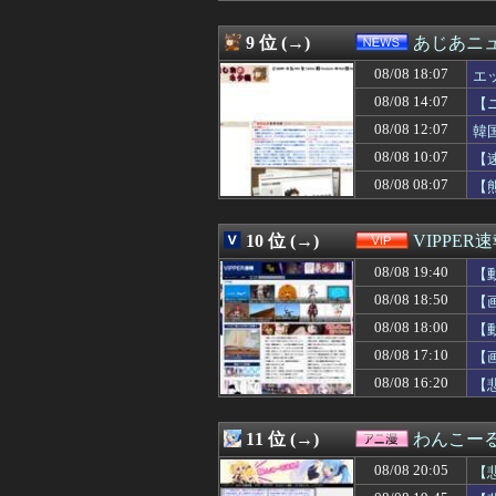
08/08 19:34
【悲報】サッカ
08/08 19:34
国連事務総長「お
9 位 (→)
あじあニ
08/08 19:34
ホリエモン「面接
08/08 18:07
08/08 19:33
【ｼｺ画像】クッ
エ
08/08 19:32
なぜ評価が高い
08/08 14:07
【
08/08 19:32
【画像】バレー
08/08 12:07
韓
08/08 19:32
【BORUTO】
08/08 19:32
【高校野球】1回戦
08/08 10:07
【
08/08 19:32
イチローがマリナ
08/08 08:07
【
08/08 19:31
健康診断で医者
08/08 19:31
【ウマ娘】よー
08/08 19:30
【悲報】ジャンポケ
10 位 (→)
VIPPER
08/08 19:30
Lモンキーターン
08/08 19:40
【
08/08 19:30
【画像】サイバー
08/08 19:30
鈴木福「運転免
08/08 18:50
【
08/08 19:30
【悲報】ロシア
08/08 18:00
【
08/08 19:30
『炎の闘球女 ド
08/08 19:30
08/08 17:10
【ななし】ねる
【
08/08 19:30
【インターハイ/サ
08/08 16:20
【
08/08 19:30
モンハンワイル
08/08 19:30
【池袋暴走】上
08/08 19:30
アニメ業界「助け
11 位 (→)
わんこー
08/08 19:29
48歳男性「結婚
08/08 20:05
【
08/08 19:29
【悲報】咲-Sa
08/08 19:29
高市首相靖国参