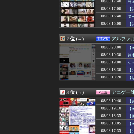
08/08 17:40
外
08/08 20:01
阪神・神宮、火消
08/08 20:01
PCゲーム「まず
08/08 17:00
【
08/08 20:01
【闇】『強度行
08/08 15:40
ヌ
08/08 20:01
【サッカー】韓国
08/08 15:00
08/08 20:00
【学園アイドルマス
【
08/08 20:00
【ウマ娘】ルラ
08/08 20:00
男をゲイ化させ
2 位 (→)
アルファ
08/08 20:00
【にじさんじ】ソ
08/08 20:00
妹「お兄ちゃんのおち
08/08 20:00
【
08/08 20:00
【ラブライブ！】
08/08 19:30
鈴
08/08 20:00
ラーメン屋でラ
08/08 20:00
【画像あり】NA
08/08 19:00
シ
08/08 20:00
後呂有紗アナ 
08/08 18:30
【
08/08 20:00
【クレーマー】「
08/08 18:20
【
08/08 20:00
ヒコロヒー コ
08/08 20:00
漫画・ゲーム・
08/08 20:00
【放送事故】フ
3 位 (→)
アニゲー
08/08 20:00
「神聖なる場所
08/08 20:00
【画像】セブン
08/08 19:40
【
08/08 20:00
外国人「韓国で日
08/08 19:10
【
08/08 20:00
バンナム社長「今
08/08 20:00
08/08 18:35
海外「三時間ずっ
【
08/08 20:00
『モンスターハン
08/08 18:05
【
08/08 20:00
【衝撃】韓国人
08/08 17:35
【
08/08 20:00
【鬼茶半額】HIK