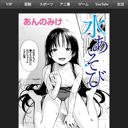
VIP
芸能
スポーツ
アニ漫
ゲーム
YouTube
生活