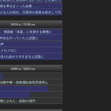
やみ速@なんJ西武まとめ
コリアル
情を寄せまくった結果……
キニ速
ける人が続出、日英米の資産を処分して代
ルフレch. - ファイア...
あらまめ2ch
WorldFootball...
16959 in / 35196 out
原神速報 | GENSHI...
フットボール速報
者、帰国後『本家』に失望する事態に
あぁ^～こころがぴょんぴょ...
十年先を行っていたと話題に
漫画まとめ速報
の声
モンハンまとめ速報【モンハ...
バズッター速報
をメロメロに
わんこーる速報！
高生4人組がエモすぎると話題に
ニュー速VIPブログ(`･...
パチスロログ
坂道情報通～乃木坂46まと...
16086 in / 50829 out
じわ速 芸能ニュースまとめ
マニア・オブ・フットボール...
NEWSぽけまとめーる
治療中断―危険運転致死罪適用も
ベイスターズNEWS
育児板拾い読み
もみあげチャ～シュ～
まとめCUP
満たされた」総額43億円
理想ちゃんねる
アニゲー速報