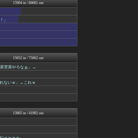
浮気ちゃんねる
15904 in / 60661 out
NEWSまとめもりー｜2c...
アナ速‐女子アナ画像速報
ホロ速
！」
今日速2ch
mashlife通信
異世界転生まとめ速報
阪神タイガースちゃんねる
まとめ芸能＠美女画像まとめ...
なんJミュージアム
VIPPER速報
15052 in / 75062 out
U-1 NEWS.
滅茶苦茶やろなぁ」→
おーるじゃんる
馬鳥速報
ぶる速-VIP
れないｗ」←これｗ
おうち速報
トレンドの通り道
コノユビニュース｜みんなの...
fig速
あじあニュースちゃんねる
修羅場ライフ速報
13805 in / 41902 out
軍事・ミリタリー速報☆彡
大艦巨砲主義！
パチスロログ
子育てちゃんねる
なｗｗｗｗ