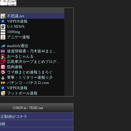
不思議.net
VIPPER速報
U-1 NEWS.
1000mg
アニゲー速報
mashlife通信
坂道情報通～乃木坂46まと...
おーるじゃんる
広島東洋カープまとめブログ...
筋肉速報
ウマ娘まとめ速報うまろぐ
軍事・ミリタリー速報☆彡
パチンコ・パチスロ.com
VIPPER速報
フットボール速報
修羅場ハザード -復讐・D...
素敵な鬼女様
116629 in / 78282 out
鬼女の宅配便 - 修羅場・...
まとめCUP
修正動画がコチラ
ゴールデンタイムズ
動画
NEWSまとめもりー｜2c...
なんJミュージアム