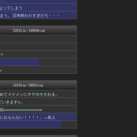
…
トレンドの通り道
なってしまう
トレンドの通り道
まう。 日本終わりすぎだろ・・・
U-1 NEWS.
修羅場ライフ速報
女子アナお宝画像速報－5c...
52632 in / 140946 out
不思議.net - 5ch...
カンダタ速報
アニはつ -アニメ発信場-
正義の見方
ゲーム実況者速報＠YouT...
？
アルファルファモザイク＠ネ...
ウマ娘うまぴょい速報
w
スターライト速報 -遊戯王...
哲学ニュースnwk
日刊やきう速報
24334 in / 58954 out
ゆるゲーマー遅報
オレ的ゲーム速報＠刃
めてイケメンにチヤホヤされる」
ほんわかMkⅡ
ていきますw」
かぞくちゃんねる
みそパンNEWS
wwwwwwwwwwww
キニ速
におもんない！！！！」→炎上
ポーランドボール 翻訳
コンテンツ・声優 | ラブ...
坂道情報通～乃木坂46まと...
働くモノニュース : 人生...