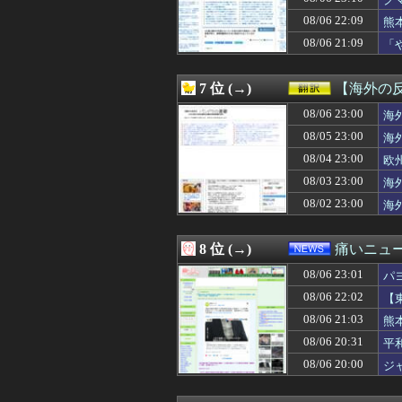
08/07 00:32
涌井秀章(40) 2.88
お
08/07 00:31
韓国人「とある日
08/06 22:09
熊
08/07 00:30
【画像】田舎特有
08/06 21:09
「
08/07 00:30
【FEH】見切り予
わ
08/07 00:30
日産e-power
08/07 00:30
◆悲報◆韓国紙、
7 位 (→)
【海外の
08/07 00:30
【原神】アズプ
08/07 00:30
08/06 23:00
【サッカー】J2
海
08/07 00:30
【動画】手術中
08/05 23:00
海
08/07 00:29
ライザの公式AI
08/04 23:00
欧
08/07 00:27
【モンハンワイル
08/07 00:25
【愕然】大学生ワ
08/03 23:00
海
08/07 00:25
【画像】「未経
08/02 23:00
海
08/07 00:22
ヒロイン攻略後に
08/07 00:21
【新台評価】パチ
08/07 00:19
【動画】乃木坂
8 位 (→)
痛いニュース
08/07 00:19
【画像】Kカッ
08/06 23:01
08/07 00:18
【海外の反応】冨
パ
08/07 00:18
【衝撃】手術中に
08/06 22:02
【
08/07 00:15
DeNA・相川監
08/06 21:03
熊
08/07 00:15
９０年代ってレ
08/07 00:15
【画像】どえらい
08/06 20:31
平
08/07 00:15
【画像】東大生
08/06 20:00
ジ
08/07 00:13
【悲報】株式投資
08/07 00:12
【速報】ダンロン