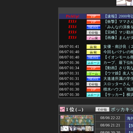
PickUp!
【速報】2000
ｵﾇﾇﾒ
【衝撃】ママさ
ｵﾇﾇﾒ
「みんなの演奏を
ｵﾇﾇﾒ
【宮崎】マジ勘
ｵﾇﾇﾒ
【画像】まんが
08/07 01:41
女優・南沙良（２
08/07 01:40
今回もパテレの概
08/07 01:40
【イオンモール熊
08/07 01:36
カープ、最下位転
08/07 01:34
【動画】さり気
08/07 01:31
【ウマ娘】友人
08/07 01:31
大進連所属の学
08/07 01:30
スロッターさん「
08/07 01:30
積水ハウス「地面
08/07 01:30
【サッカー】横浜M
08/07 01:29
トメ「里帰りは？
08/07 01:17
常務「結婚はまだ
1 位 (→)
ポッカキ
08/07 01:15
父と散歩していた
08/07 01:15
女子っていい匂
08/06 22:22
海
08/07 01:12
近所のコープに
08/06 21:21
【
08/07 01:12
【悲報】防犯カメ
08/07 01:10
【画像】爆乳素人
08/06 20:20