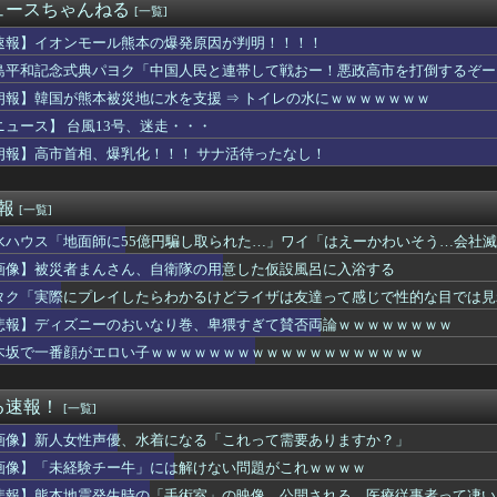
「自分の下半身の画像」を私のスマホに送信してきた
ュースちゃんねる
[一覧]
イドル「りりぴ」の激痩せダンス動画にファンが『絶句』してしまう...
(中西アルノ似)の胸ｗｗｗｗｗｗｗｗｗｗｗ
速報】イオンモール熊本の爆発原因が判明！！！！
utubeの謎のイベント？
島平和記念式典パヨク「中国人民と連帯して戦おー！悪政高市を打倒するぞー
や飛行機の乗り方がわからない奴 ← こいつｗｗｗｗｗｗｗｗｗｗ
朗報】韓国が熊本被災地に水を支援 ⇒ トイレの水にｗｗｗｗｗｗｗ
さん、アドリブで相手役俳優の手を取りお胸に押し当てる（画像あり...
気ポケモン、超エッチなフィギュアになるwww
ニュース】 台風13号、迷走・・・
と守備範囲が微妙だった件
朗報】高市首相、爆乳化！！！ サナ活待ったなし！
ー女優・三浦恵理子、全裸ナマ乳がHすぎる
ー美脚女子大生さん、公園でパンツを脱いでしまうｗｗｗwｗｗｗｗ...
レイしたらわかるけどライザは友達って感じで性的な目では見れない...
速報
[一覧]
いだったねぇ」とインドネシア高速鉄道の最終処分に日本側騒然、国...
水ハウス「地面師に55億円騙し取られた…」ワイ「はえーかわいそう…会社
ケ】諮問機関「差別、非公開答申」三重県「差別に当たらず、公表す...
ークタワー魔の塔Nで「床トラップや生き急いでダッシュするソロが...
画像】被災者まんさん、自衛隊の用意した仮設風呂に入浴する
全に『鬼頭』な女キャラwwwwww
タク「実際にプレイしたらわかるけどライザは友達って感じで性的な目では見
うしても無理で吐きそう
××なの？
悲報】ディズニーのおいなり巻、卑猥すぎて賛否両論ｗｗｗｗｗｗｗｗ
から75キロまで落としたわいのダイエット法教えてあげる
木坂で一番顔がエロい子ｗｗｗｗｗｗｗｗｗｗｗｗｗｗｗｗｗｗｗ
イス】「変身ベルト DXマイスドライバー」ほか【本日予約開始！...
モール熊本の爆発原因が判明！！！！
仰向けにしてお腹を踏んだ。そして「俺が一番偉いってわかって、お...
る速報！
[一覧]
弾道ミサイル40発供与、ミサイル部隊90人派遣開始…さらに80...
画像】新人女性声優、水着になる「これって需要ありますか？」
んなに共産主義嫌なん？
「e EDENS ZERO ～究極LT～」の初打ち感想 出...
画像】「未経験チー牛」には解けない問題がこれｗｗｗｗ
を曲がったとき、すごい衝撃を受けてリアルに2ｍくらいふっとんだ
悲報】熊本地震発生時の「手術室」の映像、公開される。医療従事者って凄い