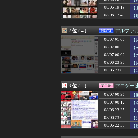
【
08/07 01:09
【必見】四季凪
08/06 19:19
【
08/07 01:09
戌亥とことかいうV
08/06 17:40
08/07 01:09
ミヤネ屋に出演し
【
08/07 01:06
某ファストフード
08/07 01:05
【画像】こんな
2 位 (→)
アルファ
08/07 01:05
【画像】私のパ
08/07 01:05
桜木花道がモテな
08/07 01:00
【
08/07 01:03
【朗報】ワンピ
08/07 00:50
【画
08/07 01:02
【THE 軍国主
08/07 01:00
超人気Vチュー
08/07 00:00
【
08/07 01:00
【悲報】嫁に1
08/06 23:30
【悲
08/07 01:00
【競馬】アスコ
08/06 23:00
【
08/07 01:00
【遊戯王OCG情報】
08/07 01:00
【画像】このボ
08/07 01:00
中日ドラゴンズ、
3 位 (→)
アニゲー
08/07 01:00
ヤニネコ・みぃ
08/07 01:00
近畿大学准教授、
08/07 00:36
【
08/07 01:00
【たけしの挑戦
08/07 00:12
【
08/07 01:00
匿名だからいえ
08/07 01:00
08/06 23:35
イオンモール熊本
【
08/07 01:00
いい歳して独身
08/06 23:05
【
08/07 01:00
【ポーランド】
08/06 22:35
【
08/07 01:00
【ラブライブ！】
08/07 00:59
ポーズてんこ盛
08/07 00:57
【有能】政府「ト