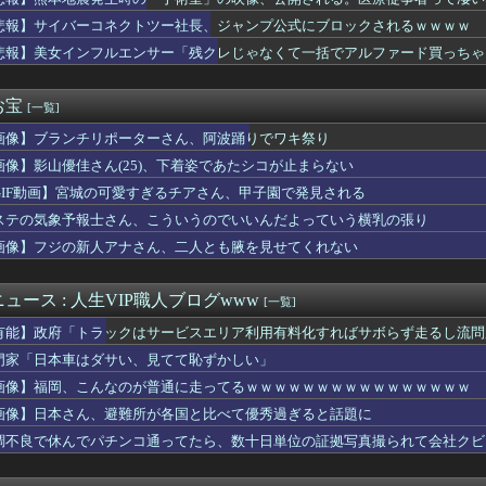
発生時の「手術室」の映像、公開される。医療従事者って凄いなｗｗ...
==//====燕星===鯉=竜【8/6】
悲報】サイバーコネクトツー社長、ジャンプ公式にブロックされるｗｗｗｗ
立ちんぼ女子さん、路上で特別サービスをやってしまうｗｗｗｗｗｗｗ
悲報】美女インフルエンサー「残クレじゃなくて一括でアルファード買っちゃった」
グレーと診断された子供たち、高確率で『この習慣』をやっていた→...
プものの9割は物語開始時点が既にn周目だったって仕掛けがあるよ...
アニメ化決定！？嬉しい！！」→「なんなんだよこれ…」←最初に思...
お宝
[一覧]
ん(40)まだかわいい
画像】ブランチリポーターさん、阿波踊りでワキ祭り
ポロン】NEO ダイナマイトアクション「ダイアポロン アニメ...
人、猛烈な熱波でで１ヶ月で９６００人死亡……
画像】影山優佳さん(25)、下着姿であたシコが止まらない
この超美人が整形か否か判定たのむ！！
GIF動画】宮城の可愛すぎるチアさん、甲子園で発見される
けていた職場の男が白いタキシードで同僚の結婚式へ乱入した。警備...
て他社ゲーのインスパイア多いよね
ステの気象予報士さん、こういうのでいいんだよっていう横乳の張り
ift+シリーズ「純燼エイヤフィヤトラ それからの物語VER...
画像】フジの新人アナさん、二人とも腋を見せてくれない
なんて10秒で済むのにそれを面倒くさいとかDL版選ぶ理由だわと...
ルと水を交互に飲まないと倒れるグラス」発売
の胸を主張してトレーナーに迫るルラち
ュース : 人生VIP職人ブログwww
[一覧]
1.5万とか、買った時の倍なんだけど今だと買い増してしまいそ...
有能】政府「トラックはサービスエリア利用有料化すればサボらず走るし流問
“和製フォーデン、三井寺がデビューｗｗｗｗｗｗ
じゃね…？」世界が気付き始める Linuxの市場シェアが初め...
門家「日本車はダサい、見てて恥ずかしい」
エ】キューズQ「ライザ(ライザリン・シュタウト)ウェディングS...
画像】福岡、こんなのが普通に走ってるｗｗｗｗｗｗｗｗｗｗｗｗｗｗｗｗ
リカハーフ美女、水着グラビアが大迫力すぎるwwwwww美澄衿依...
画像】日本さん、避難所が各国と比べて優秀過ぎると話題に
報）ナイスネイチャ、討ち取られる
ンドレスラグナロクでも周りから塩対応されてた可哀想なボス
調不良で休んでパチンコ通ってたら、数十日単位の証拠写真撮られて会社クビ
家で仕事探したい」私「応援するよ」→ところが退職届ではなく、ま...
きDKPIママって設定いいよね…