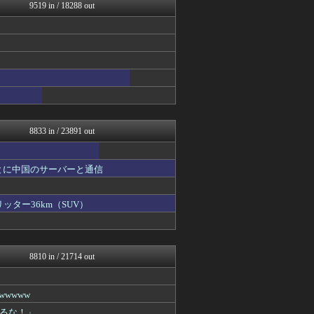
釣りまとめ速報
9519 in / 18288 out
コンテンツ・声優 | ラブ...
ゴタゴタシタニュース
かぞくちゃんねる
乃木通 乃木坂46櫻坂46...
ゲーム実況者速報＠YouT...
ヒーローNEWS
明日は何を食べようか
パチンコ・パチスロ.com
日本と韓国は敵か？味方か？...
8833 in / 23891 out
とに中国のサーバーと通信
ッター36km（SUV）
8810 in / 21714 out
wwww
るな！」