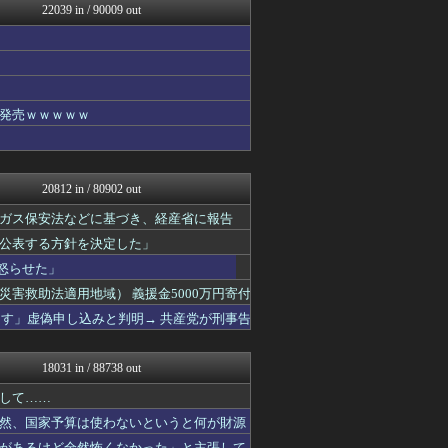
22039 in / 90009 out
【サッカー まとめ】サカラ...
国難にあってもの申す！！
アルファルファモザイク＠ネ...
ラビット速報
国難にあってもの申す！！
バスケまとめ・COM
発売ｗｗｗｗｗ
アナ速‐女子アナ画像速報
パチスロログ
VIPPER速報
げぇ速
20812 in / 80902 out
わんこーる速報！
ベイスターズNEWS
ガス保安法などに基づき、経産省に報告
ゲーム魔人
公表する方針を決定した」
まとめたニュース
怒らせた」
なんJミュージアム
トレンドの通り道
害救助法適用地域） 義援金5000万円寄付
えっ!?またここのサイト?
ーす」虚偽申し込みと判明→ 共産党が刑事告
アニゲー速報
フィルダースチョイス
スコールちゃんねる｜２ちゃ...
18031 in / 88738 out
不思議.net - 5ch...
ふぇー速
して……
筋肉速報
然、国家予算は使わないというと何が財源
いたしん！
があるけど全然怖くなかった」と主張して