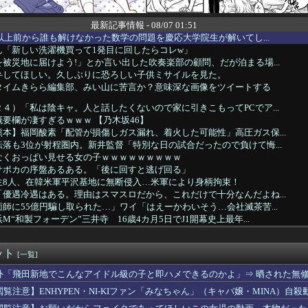
最新記事情報 - 08/07 01:51
年以上前から誰も解けなかった数学の問題を慶応大学院生が解いてし...
ん「新しい洗濯機買って1発目に回したらコレw」
被災地に届けよう!」とか言い出した吹奏楽部の顧問、だが泊まる場...
弁してほしい。久しぶりに恐ろしい子供ミサイルを見た。
タイムきらら編集部、みい山に苦言か？意味深な画像をツイートする
４）「私は陰キャ。人と話したくないので家に引きこもってPCでア...
要欄が凄すぎるｗｗｗ 【乃木坂46】
本】福岡酸素「配管が損傷しガス漏れ、着火した可能性」高圧ガス保...
落も3位が射程圏内。新井監督「特別な日の試合だったので負けて悔...
なくおっぱい見せる女の子ｗｗｗｗｗｗｗｗｗ
サポカの序盤あるある。「後に回すと逃げ回る」
生8人、在韓米軍平沢基地に無断侵入…米軍により身柄拘束！
優遇冷遇はある。理由はスマスロだから、これだけで十分なんだよね...
師に55億円騙し取られた…」ワイ「はえーかわいそう…会社滅茶苦...
“和製フォーデン”三井寺 16歳4カ月5日でJ1開幕史上最年...
実家は？うちに来る？」私「全部気遣ってくれてるのは分かるけど…...
か？」私「この待遇でどうやって結婚するんです？」→飲み会で本音...
ット
らDQNに絡まれてカツアゲされた。でも父のまさかの行動で立場が...
[一覧]
いするはずなのに、初めてデリ呼んで嬢を嗅いだらwww
外「飛田新地でこんなアイドル級の子と即ハメできるのかよ」⇒ 晒された無
いる爺さん、隙あらば他人のカゴに商品を入れようとする
閲覧注意】ENHYPEN・NI-KIファン「みなちゃん」（キャバ嬢・MINA）自殺
ラにバッチリ映った55歳露出魔「身に覚えがありません」と容疑を...
JKさん、限界突破ｗｗｗwｗｗｗｗｗｗｗｗ❤