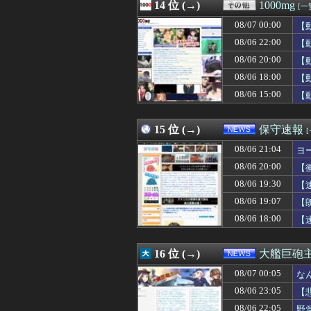
08/07 00:00
14 位 (→)
【画像】キス釣
1000mg
[一
08/07 00:00
【ラブライブ！
08/07 00:00
【
08/07 00:00
ブラジル「日本人
08/07 00:00
08/06 22:00
高齢独身彼女無し
【
08/07 00:00
デカすぎる女性Yo
08/06 20:00
【
08/07 00:00
加藤純一のニコニ
08/06 18:00
【
08/07 00:00
【マーベル】ハ
08/07 00:00
「なんでやねん」
08/06 15:00
【
08/07 00:00
ジャグラーやっ
08/07 00:00
#韓国記事翻訳 
15 位 (→)
保守速報
08/06 21:04
ヨ
08/06 20:00
【
08/06 19:30
【
08/06 19:07
【
08/06 18:00
【
16 位 (→)
大艦巨砲
08/07 00:05
な
08/06 23:05
【
08/06 22:05
野