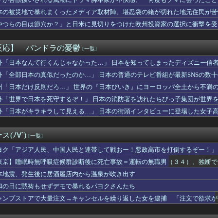
 3勝1敗 4QS K/BB10.00
り……
本の飲食店で、韓国人店員が韓国人団体客と口論になった理由がこち...
本の被災地で暴れまくったメディア取材陣、堪忍袋の緒が切れた地元住民が苦
の「謎の神社」wwwwwww
やつらの目は節穴か？」と日米に見切りをつけた欧州投資家の選択に衝撃を受
知の下地、彼が持ってますよ👍🏻
りに選んだのは……
、無給油で1980km走行しギネス記録を達成、無駄な発電や送...
W杯GL敗退、プレミア日本10人韓国0人で錯乱！久保建英を酷評...
反応】 パンドラの憂鬱
[一覧]
ロもただの美少女動物園じゃ原神超えなんて無理そうだな🤪
開幕戦、最多観客数更新の可能性「やばい！」 チケット6万超えが...
外「日本なんて行くんじゃなかった…」 日本を知ってしまったディズニー信
に熊本地震が発生した瞬間の防犯カメラが公開される
外「全部日本の真似だったのか…」 日本の普通のテレビ番組が最新SNSの数
ゲーム、エッチすぎて始まる♥
州「日本だけ反則だろ…」 世界の『日本びいき』にヨーロッパ全土から不満
ズ】ワイルズ買っといてまだ自分を健常者だと思ってるのヤバすぎだ...
イ、人妻の中に出したらｗｗｗｗｗｗｗｗｗwwww
外「世界で日本を死守するぞ！」 日本の消防署を訪れたちびっ子集団が世界
験チー牛」には解けない問題がこれｗｗｗｗ
外「日本がキラキラして見える…」 日本の街頭インタビューに登場した女子
始まる‘エクストラモード’
ンコ「eアクセル・ワールド」の初打ち感想 出玉報告【5ch口コ...
野球部の若鷹軍団のダンスかわええ！！！【乃木坂46】
(ﾉ∀`)
[一覧]
プお○ぱいを下から眺めるとｗｗｗ
安健洋がクリスタル・パレス加入へ「アーセナルサポの好きなクラブ...
ヨク「アジア人民、中国人民と連帯して戦おー！悪政高市を打倒するぞー！」
熊本地震が直撃した結果ｗｗｗｗｗ(※動画あり)
東京】睡眠時無呼吸症候群診断後に死亡事故＝運転の無職男（３４）、独断で
督、ビド2軍再調整を明言「カウントをつくれない、ストライクを投...
本地震、発生後に居酒屋店内から温泉が吹き出す
トロというほど昔か…？
乳のJSが発見される
和の日に黙祷もせずデモで暴れるパヨクさんたち
の美人、垢抜け具合のビフォーアフター凄いな
ャンプストアで大量注文→キャンセルを繰り返した女を逮捕 「注文で欲求が
は若年男性の自信喪失の原因 6割超が｢人生の敗者｣自認
小高「ダンガンロンパ2の新シナリオでは、人気キャラも殺していき...