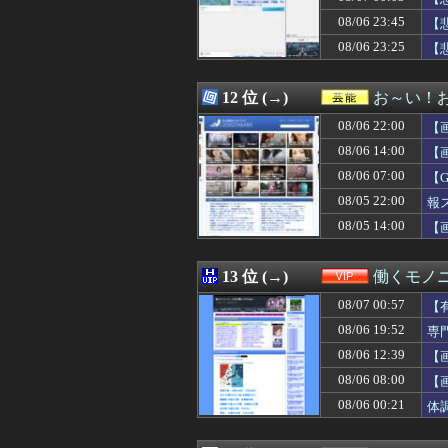
08/07 00:05
【悲報】熊本地震
08/06 23:45
08/07 00:05
【セ順位】虎=兎-==
【
08/07 00:05
【動画】タイの
08/06 23:25
【
08/07 00:05
【警告】ADHD
08/07 00:04
【まどマギ】ルー
08/07 00:03
【朗報】漫画家「
12 位 (→)
お～い！
08/07 00:03
【朗報】上戸彩さ
08/06 22:00
【
08/07 00:03
【UFO戦士ダイア
08/07 00:03
【悲報】ドイツ
08/06 14:00
【
08/07 00:03
【画像】お前ら
08/06 07:00
【
08/07 00:03
接近禁止命令を受
08/05 22:00
08/07 00:02
ガンダムゲーっ
報
08/07 00:02
【アークナイツ】G
08/05 14:00
【
08/07 00:02
ソフトの入れ替え
08/07 00:01
【画像】「ビー
08/07 00:01
【ウマ娘】自分
13 位 (→)
働くモノニ
08/07 00:01
【SSD】1TBで
08/07 00:57
【
08/07 00:01
【億砲】横浜M
08/07 00:01
「Linuxで十分
08/06 19:52
専
08/07 00:01
【ライザのアトリ
08/06 12:39
【
08/07 00:01
【画像】爆乳アメ
08/06 08:00
【
08/07 00:01
【ウマ娘】（悲
08/07 00:00
【グラブル】エ
08/06 00:21
体
08/07 00:00
夫「会社辞めて実
08/07 00:00
【ウマ娘】汗っか