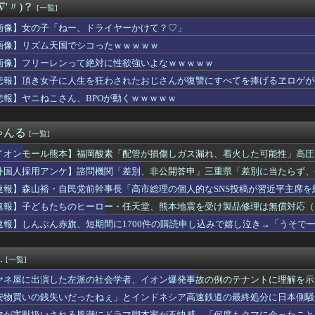
∇'〃)？
[一覧]
所属の長友佑都が東京のJ1開幕戦に来場「みなさまへご挨拶させて...
僚が異例転出へ 官邸幹部「協力的でなかったから」 [8/6]
画像】女の子「ねー、ドライヤーかけて？♡」
看守さん、美人すぎるｗ 【Pickup05164708】
画像】リズム天国でシコったｗｗｗｗｗ
き（67）ちゃんの防災服ｗｗｗｗｗｗｗｗｗｗｗｗｗｗｗｗｗｗｗ...
切れ前に買うと満足感」集英社オンラインショップで“43億円分”...
画像】フリーレンって絶対に性欲強いよなｗｗｗｗｗ
の選手の身長が10cm違っていたら
悲報】頂き女子に人生を狂わされたおじさんが復讐にすべてを捧げるヱロゲが
本美和さんの胸がブルンブルン揺れてしまう ※gifあり
悲報】ヤニねこさん、BPOが動くｗｗｗｗｗ
ロット ワールドダイスター」の初打ち感想 出玉報告【5ch口コ...
まんさん、自衛隊の用意した仮設風呂に入浴する
ト』っていうゲームを2作連続クリアした
ゃんる
[一覧]
性声優、水着になる「これって需要ありますか？」
輝も登録抹消する方針…急きょ登板で、4回2/3を投げた負担を考...
イオンモール熊本】福岡酸素「配管が損傷しガス漏れ、着火した可能性」高圧
ナナとカオル』作者、大腸がんステージ4
外国人採用アンケ】諮問機関「差別、非公開答申」三重県「差別に当たらず、
の女を逮捕
巨乳のママとディナーに来たよ❤」ﾊﾟｼｬ
速報】森山裕・自民党前幹事長「高市総理の個人的なSNS投稿が習近平主席を
ム、「パワプロ」が「ファミスタ」を倒して以来30年頂点に居座っ...
速報】子どもたちのヒーロー・任天堂、熊本地震を受け製品修理は無償対応（災
ん「この水着きると溢れそう、、、」→お◯ぱいがエ口すぎワロタｗ...
速報】しんぶん赤旗、短期間に1700件の購読申し込みで嬉し泣き→「うそで
者「居酒屋行く奴はバカ。ホストの初回なら居酒屋より安く飲めてイ...
「厳重な処罰を求める」
（31）、2軍でも腐らずにチャンス掴む「3割打っても呼ばれない...
アラブが2兆円の投資決定ｗｗｗ
.
[一覧]
ザー「恵まれない子へ募金？そいつらが俺に何かしてくれたのか・・...
無しや楽器の技術を修めていない人の音楽
ヤネ屋に出演した左派の社会学者、イオン爆発事故の例のテナントに理解を示
ャル、おっぱいプルンプルンにはみ出させて踊るｗｗｗｗｗｗ
安物買いの銭失いだったねぇ」とインドネシア高速鉄道の最終処分に日本側騒
まが履いてそうなパンティ、真剣に議論
んだ？
マが害獣扱いされる風潮にドラマ脚本家が不快感、「何度もクマに会ったこと