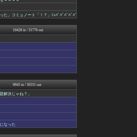
わんこーる速報！
ツバメ速報＠ヤクルトスワロ...
女子アナお宝画像速報－5c...
コミュノート「！？」ｼｭﾊﾞﾊﾞﾊﾞﾊﾞﾊﾞ
不思議.net - 5ch...
まどドラまとめ速報 魔法少...
アニはつ -アニメ発信場-
10428 in / 31776 out
いたしん！
fig速
Zチャンネル＠VIP
まにゅそく 2chまとめニ...
修羅の華-家庭・生活まとめ
GUNDAM.LOG｜ガン...
fig速
mutyunのゲーム+αブ...
凹凸ちゃんねる 発達障害・...
うまぴょいチャンネル -ウ...
9945 in / 50551 out
汎用型自作PCまとめ
題解決じゃね？」
【サッカー まとめ】サカラ...
PCパーツまとめ
fig速
もきゅ速(*´ω`*)人(...
ウマ娘まとめ速報うまろぐ
ミニゴブ速報 ～グラブルま...
になった
鬼女の宅配便 - 修羅場・...
パカ娘速報！！ウマ娘まとめ...