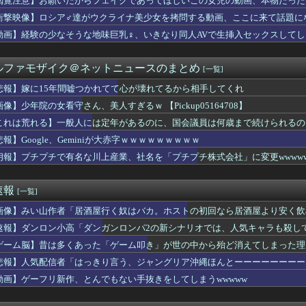
閲覧注意】お願いだからフェイクであってほしいこの女児の動画、本物だった
アキラ：思い出の品を綺麗にしていく。
衝撃映像】ロシア♂達がウクライナ美少女を拷問する動画、ここに来て話題に
tuber
た左派の社会学者、イオン爆発事故の例のテナントに理解を示して…...
動画】経験の少なそうな地味巨乳♀、いきなり同人AVで生挿入セックスしてし
店で店内で買った水を使って薬を飲んだら怒られた。「持ち込み禁止...
だらしない体型の女子が好きなやついる？
ルファモザイク＠ネットニュースのまとめ
[一覧]
ンツギリギリ見えない写真載せるわ⇒ｗｗｗｗｗｗｗｗ
いわけないだろwwwwww
悲報】嫁に15年間嘘つかれてて心が壊れてるから相手してくれ
ースより面白い漫画、ガチでこの世に存在しないかもしれないｗｗｗ
像】少年院の女看守さん、美人すぎるｗ 【Pickup05164708】
義】中露軍艦4隻が“日本一周” 防衛省が全航路を公開
バーのはちみつパン一部店舗だけなのか…絶望した
これは荒れる】一般人には定年があるのに、国会議員は何歳まで続けられるの
5年間嘘つかれてて心が壊れてるから相手してくれ
報】Google、Geminiが大赤字ｗｗｗｗｗｗｗｗｗ
ットにいる武豊騎手とルメール騎手 紹介文おかしくね？
朗報】プチプチで有名な川上産業、社名を「プチプチ株式会社」に変更wwww
UTILITY SELECTION収録『聖なる心のバリア ...
ケて、破壊力ありすぎてクッソワロタｗｗｗｗｗｗｗｗｗ
Aクラスまで3ゲーム差wwwwwwwww
速報
[一覧]
ちゃん・のあ先輩・もちづきさん「結婚してください！」←どうする？
苦言「みいちゃん呼びが揶揄する言葉として使われ、当事者から具体...
画像】みい山作者「居酒屋行く奴はバカ。ホストの初回なら居酒屋より安く飲
状】アプリ版で配信開始 伝説のクソゲーだよ。
速報】ダンロン小高「ダンガンロンパ2の新シナリオでは、人気キャラも殺し
るけど、代理出産ありだと思う。そういう仕事あるならやってみたい
爆発事故 LPガス供給会社「当局の調査に全面的に協力」 経産省...
ゲーム脳】昔は多くあった「ゲーム叩き」が世の中から殆ど消えてしまった理由ww
の男の人いるでしょ？
悲報】人気配信者「はっきり言う、ジャングリア沖縄ほんとーーーーーーーー
ポーランドの歴史の概要【ポーランドボール】
動画】ゲーフリ新作、とんでもない手抜きをしてしまうwwwww
すみれちゃんのお尻を意味もなく叩いてそうなキャラ【Liella...
りのプロアイドル田村真佑ちゃん！！！【乃木坂46】
ラックはサービスエリア利用有料化すればサボらず走るし流問題解決...