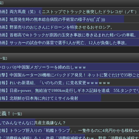
りするんや
覧]
】【動画】ひーが後輩にお姉ちゃん呼びさせてる…【声優】
動画】両方馬鹿（笑）ミニストップでトラックと衝突したドラレコが（ノ∇`）
を満載したトラックのように扱え」→差別として問題になり「一般的...
なのが不思議ってよく言われるけど、女と人付き合いとかめんどくさ...
動画】地震発生時の熊本総合病院の手術室の様子が(((ﾟДﾟ)))
uTuber、ガチでエグいって・・・
動画】野菜売りのおじさんにドローンを特攻させるおそロシア。
コ老人会RUSTだが誰視点で見たい？
動画】首都高で4tトラックが原因の玉突き事故に巻き込まれた軽バンの車載。
ルクって毎回似たような見た目じゃない？
「知らんけど」･･･ニセ方言は8〜9割が関西弁 使う理由はネッ...
動画】サッカーの試合中の落雷で選手1人が死亡、12人が負傷した事故。
てる奴ってヤバいの多すぎじゃね？？？
『グラミーに見せつけたワールドスターBTSの威厳！』、『グラミ...
[一覧]
ーロッパが中国製メガソーラーを締め出しｗｗｗ
衝撃】中国製ルーター20機種にバックドア発見！ ネットに繋ぐだけで35秒ご
速報】れいわ新選組、「いのちの党」に党名変更ｗｗｗｗｗｗ
朗報】日産e-power、無給油で1980km走行しギネス記録を達成 55Lタンクでリ
速報】北朝鮮が日本海に向けてミサイル発射
主義！
[一覧]
んでみんなそんなに共産主義嫌なん？
悲報】トランプ肝入りの「戦艦トランプ」、一隻作るのに4兆円かかる模様www
党「消費税を減税しろ！」政府「消費税減税するわｗ」野党「消費税を減税す