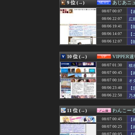
08/07 00:12
不倫相手(男)が
9 位 (→)
あじあニ
08/07 00:12
【画像】小学生ア
08/07 00:07
08/07 00:12
【画像】ケロンヌ
【
08/07 00:11
【ホロライブ】Yo
08/06 22:07
広
08/07 00:11
【愕然】新幹線
08/06 19:41
【
08/07 00:11
【悲報】吉岡里帆
08/07 00:11
【画像】あの人
08/06 14:07
【
08/07 00:10
元山飛優←意外
08/06 12:07
【
08/07 00:10
【画像】セクシ
08/07 00:10
【動画】スレンダ
08/07 00:10
オタク「実際にプ
10 位 (→)
VIPPER
08/07 00:10
「安物買いの銭失
08/07 01:30
積
08/07 00:10
【外国人採用アン
08/07 00:09
【FF14】フォ
08/07 00:45
【
08/07 00:09
【画像】髪型が完
08/07 00:10
オ
08/07 00:09
あの咀嚼音がど
08/07 00:09
08/06 23:40
しぐれういって×
【
08/07 00:09
半年で115キロ
08/06 22:50
乃
08/07 00:07
【仮面ライダーマ
08/07 00:07
【速報】イオン
08/07 00:06
彼がうちの老犬を
11 位 (→)
わんこー
08/07 00:06
北朝鮮がロシアに
08/07 00:45
【
08/07 00:05
なんでみんなそ
08/07 00:05
【新台評価】パチンコ
08/07 00:25
【
08/07 00:05
急いで曲がり角
08/07 00:05
【