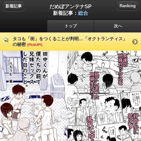
だめぽアンテナSP
Ranking
新着記事
新着記事：
総合
トップ
次へ
タコも「街」をつくることが判明…「オクトランティス」
の秘密
(PickUP!)