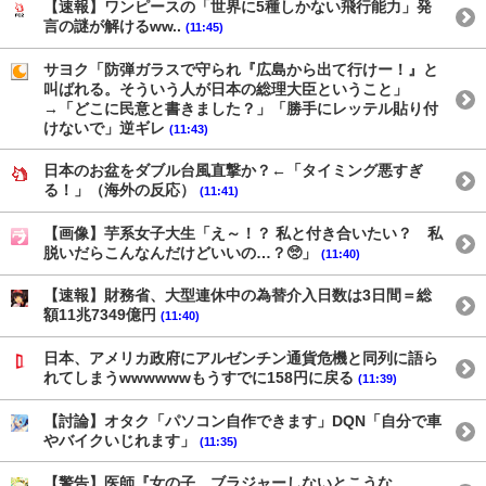
【速報】ワンピースの「世界に5種しかない飛行能力」発
言の謎が解けるww..
(11:45)
サヨク「防弾ガラスで守られ『広島から出て行けー！』と
叫ばれる。そういう人が日本の総理大臣ということ」
→「どこに民意と書きました？」「勝手にレッテル貼り付
けないで」逆ギレ
(11:43)
日本のお盆をダブル台風直撃か？←「タイミング悪すぎ
る！」（海外の反応）
(11:41)
【画像】芋系女子大生「え～！？ 私と付き合いたい？ 私
脱いだらこんなんだけどいいの…？🥺」
(11:40)
【速報】財務省、大型連休中の為替介入日数は3日間＝総
額11兆7349億円
(11:40)
日本、アメリカ政府にアルゼンチン通貨危機と同列に語ら
れてしまうwwwwwwもうすでに158円に戻る
(11:39)
【討論】オタク「パソコン自作できます」DQN「自分で車
やバイクいじれます」
(11:35)
【警告】医師『女の子、ブラジャーしないとこうな