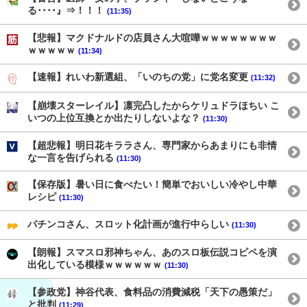
る････』⇒！！！
(11:35)
【悲報】マクドナルドの店員さん大喧嘩ｗｗｗｗｗｗｗｗ
ｗｗｗｗｗ
(11:34)
【速報】れいわ新選組、「いのちの党」に党名変更
(11:32)
【崩壊スターレイル】凛完凸したからケリュドラほちい こ
いつの上位互換とか出たりしないよな？
(11:30)
【超悲報】明日花キララさん、専門家からあまりにも非情
な一言を告げられる
(11:30)
【保存版】暑い日に食べたい！簡単でおいしい冷やし中華
レシピ
(11:30)
パチンコさん、スロット化計画が進行中らしい
(11:30)
【朗報】スマスロ邪神ちゃん、あのスロ板伝説コピペを演
出化している模様ｗｗｗｗｗｗ
(11:30)
【参政党】神谷代表、食料品の消費減税「天下の愚策だ」
と批判
(11:29)