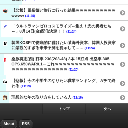
【悲報】風俗嬢と旅行に行った結果ｗｗｗｗｗｗｗｗｗｗ
wwww
(11:25)
「ウルトラマンゼロコスモライズ～集え！光の勇者たち
～」8月14日(金)配信決定！！
(11:24)
韓国KOSPIで徹底的に儲けたい某海外資本、韓国人投資家
に楽観的すぎる未来予測を提示して……
(11:24)
桑原将志(西) 打率.236(203-48) 3本 15打点 出塁率.305
OPS.650WAR0.1←これｗｗｗｗｗｗｗｗｗｗｗｗｗｗｗ
ｗｗｗｗｗｗｗｗｗｗｗｗｗｗ
(11:20)
【悲報】今の小学生のなりたい職業ランキング、ガチで終
わる
(11:19)
理想的な年の取り方をしている人
(11:18)
トップ
次へ
About
RSS