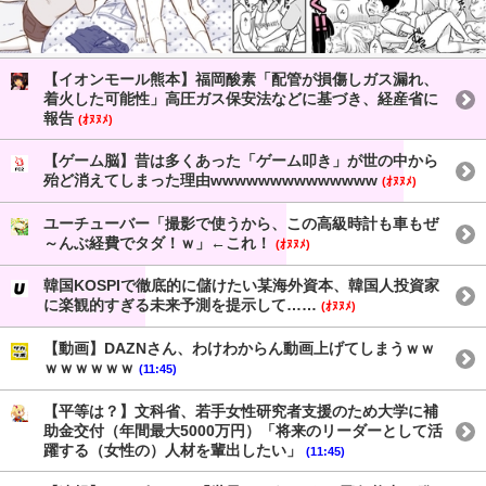
【イオンモール熊本】福岡酸素「配管が損傷しガス漏れ、
着火した可能性」高圧ガス保安法などに基づき、経産省に
報告
(ｵﾇﾇﾒ)
【ゲーム脳】昔は多くあった「ゲーム叩き」が世の中から
殆ど消えてしまった理由wwwwwwwwwwwwww
(ｵﾇﾇﾒ)
ユーチューバー「撮影で使うから、この高級時計も車もぜ
～んぶ経費でタダ！ｗ」←これ！
(ｵﾇﾇﾒ)
韓国KOSPIで徹底的に儲けたい某海外資本、韓国人投資家
に楽観的すぎる未来予測を提示して……
(ｵﾇﾇﾒ)
【動画】DAZNさん、わけわからん動画上げてしまうｗｗ
ｗｗｗｗｗｗ
(11:45)
【平等は？】文科省、若手女性研究者支援のため大学に補
助金交付（年間最大5000万円）「将来のリーダーとして活
躍する（女性の）人材を輩出したい」
(11:45)