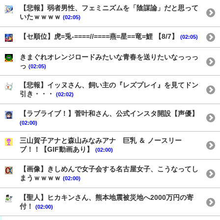
【悲報】弱者男性、フェミニズムを「陰謀論」だと思って
いたｗｗｗｗ
(02:05)
【セ順位】虎=兎-====//====燕=星==竜=鯉 【8/7】
(02:05)
きまぐれオレンジロードみたいな青春を送りたいなっっっ
っ
(02:05)
【悲報】イッヌさん、飼い主の『レズプレイ』を見てドン
引き・・・
(02:02)
【ラブライブ！】菅叶和さん、公式インスタ開設【声優】
(02:00)
三山賀子アナと森山みなみアナ 巨乳 ＆ ノースリー
ブ！！【GIF動画あり】
(02:00)
【画像】きしめんで女子会する名古屋女子、こうなってし
まうｗｗｗｗ
(02:00)
【聖人】ヒカキンさん、熊本地震被災地へ2000万円の寄
付！
(02:00)