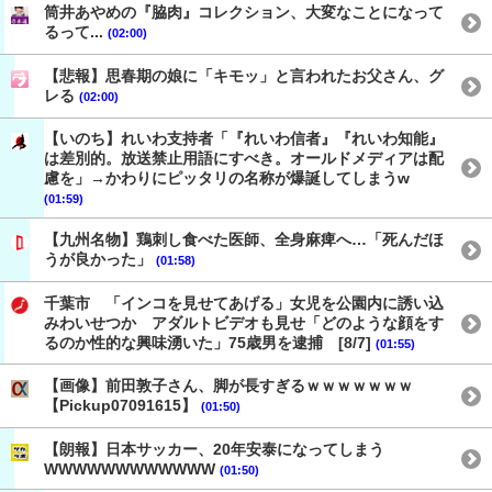
筒井あやめの『脇肉』コレクション、大変なことになって
るって...
(02:00)
【悲報】思春期の娘に「キモッ」と言われたお父さん、グ
レる
(02:00)
【いのち】れいわ支持者「『れいわ信者』『れいわ知能』
は差別的。放送禁止用語にすべき。オールドメディアは配
慮を」→かわりにピッタリの名称が爆誕してしまうw
(01:59)
【九州名物】鶏刺し食べた医師、全身麻痺へ…「死んだほ
うが良かった」
(01:58)
千葉市 「インコを見せてあげる」女児を公園内に誘い込
みわいせつか アダルトビデオも見せ「どのような顔をす
るのか性的な興味湧いた」75歳男を逮捕 [8/7]
(01:55)
【画像】前田敦子さん、脚が長すぎるｗｗｗｗｗｗｗ
【Pickup07091615】
(01:50)
【朗報】日本サッカー、20年安泰になってしまう
WWWWWWWWWWWW
(01:50)