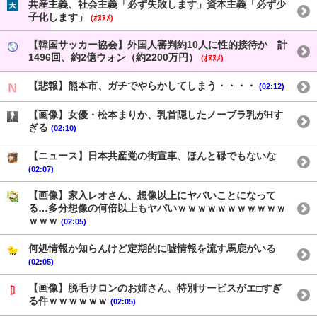
共産主義、社会主義「必ず失敗します」資本主義「必ず少
子化します」
(ｵﾇﾇﾒ)
【韓国サッカー協会】外国人審判約10人に性的接待か 計
1496回、約2億ウォン（約2200万円）
(ｵﾇﾇﾒ)
【悲報】熊本市、ガチでやらかしてしまう・・・・
(02:12)
【画像】女優・松本まりか、乳首隠したノーブラ乳がHす
ぎる
(02:10)
【ニュース】日本共産党の街宣車、ほんと碌でもないな
(02:07)
【画像】家入レオさん、想像以上にヤバいことになって
る…多分想像の何倍以上もヤバいｗｗｗｗｗｗｗｗｗｗｗ
ｗｗｗ
(02:05)
何処情報か知らんけど定期的に嘘情報を流す馬鹿がいる
(02:05)
【画像】脱毛サロンのお姉さん、特別サービスがエ□すぎ
る件ｗｗｗｗｗｗ
(02:05)