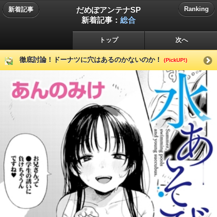
だめぽアンテナSP
Ranking
新着記事
新着記事：
総合
トップ
次へ
徹底討論！ドーナツに穴はあるのかないのか！
(PickUP!)