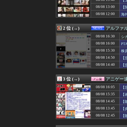
【
08/08 16:10
映画『8番出口』
08/08 13:00
【
08/08 16:10
【画像】美人レ
08/08 12:00
08/08 16:10
【画像】女子さん
海
08/08 16:10
お前らずっと「
08/08 16:10
左翼市民団体、広
2 位 (→)
アルファ
08/08 16:09
【熊本地震】避難
08/08 16:09
【最高】宝鐘マリ
08/08 16:30
シ
08/08 16:09
【速報】紫咲シ
08/08 16:00
P
08/08 16:09
ショートスリー
08/08 16:09
中2男子、野球部
08/08 15:30
株
08/08 16:08
【ウマ娘】水着
08/08 14:50
【
08/08 16:07
【議論】長文タ
W
08/08 14:40
【
08/08 16:06
義母が「髪の毛ば
08/08 16:06
★★昨晩、久し
08/08 16:06
カープ大瀬良(2軍) 
3 位 (→)
アニゲー
08/08 16:05
【画像】カノカ
08/08 16:05
【動画】ショー
08/08 16:05
【
08/08 16:05
【悲報】スマホゲ
08/08 15:35
【
08/08 16:05
韓国人「現在、日
08/08 16:05
08/08 14:45
『MYST』シリ
【
08/08 16:05
【画像】デカパイ
08/08 13:45
【
08/08 16:05
【悲報】PTA会
08/08 12:45
【
08/08 16:05
ワイの上司がカラ
08/08 16:03
社用車が崖下へ転
08/08 16:02
※【ガンダムX