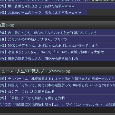
「新しい下着可愛いからみて！」www
ッカー審判性接待した試合の結果を全部調べると……」
悲報】坂口杏里を家に住ませてあげた結果ｗｗｗｗ
が開発した素材採用､着るだけで瞬時に-15℃冷却する冷感ポンチ...
画像】お尻系ゲームのキャラ、流石に太すぎるｗｗｗｗ
斉に暴発、玄関先に駆け込む一家「なんであのドア鍵かけてんだ」【...
に登校日で宿題の進捗チェックと平和学習やってたけど他の地域はや...
んか性犯罪者みたいな思考で気持ち悪いな」言われたわ
お宝
[一覧]
食べてたらこうなるwww
画像】吉川愛さん(26)、縛られてムチムチお乳が強調されてしまう
ズされた私。だが彼は自分の両親に私の存在を一度も報告してなかっ...
電王】ウラタロス、嘘つきだけど意外と常識人寄りだよね
画像】元モデルのTBS新人アナさん、プリケツ
被災地、『異常事態』が発生してしまう！！！！！！！！
画像】NHK女子アナさん、あずにゃんのあずにゃんが張ってしまう
さん主演の「踊る」スピンオフ作品、結局撮影中止が決定wwwww...
目に言ってゴッド）の走者別の打撃成績が異次元すぎるｗｗｗｗｗｗ...
画像】小倉ゆうか(27)さん、7年ぶり『FRIDAY』表紙で神ボディ大解放
さん主演の「踊る」スピンオフ作品、結局撮影中止が決定ｗｗｗｗ...
朗報】爆胸の気象予報士さん、NHKから解き放たれる
タク女さん、うっかりインタビューを受けてしまうｗｗｗwｗｗｗｗ...
イレブン、ついに神商品を販売ｗｗｗ
愛国心を煽った結果、日本兵を撃退する「抗日テーマパーク」が各地...
ュース : 人生VIP職人ブログwww
[一覧]
の鶏刺しを食べた医師、全身麻痺になり車椅子生活「死んだ方が良い...
悲報】ラッパーさん、札束披露するもネット民から新社会人の初ボーナスくら
じめが『あつまれどうぶつの森』でホテル経営！？
はチェーン店でいいぞ」って奴、挙げてけwwwwwwwww
悲報】韓国人「え待って、何で日本の避難所って10年前と同レベルなの(ドン
った。猫を拾ったのが年末でそのまま年を越すことになった
悲報】ロシア、じわじわと逝き始める
辺野古転覆事故の防カメ映像をすぐに公開しなかったのか？ → 玉...
悲報】「果糖」が「がん転移」を促すと判明
チャイチャ虫』発表時の反応が悲惨すぎる
ワールド』はどうすればよかったのか
水ハウス「地面師に55億円騙し取られた…」 ワイ「はえーかわいそう…会社
用車のブレーキとアクセルを踏み間違えた。それでフェンスを突き破...
、ガチャをとんでもない量買い占めて炎上するｗｗｗｗ