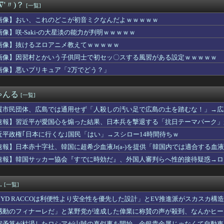
∇'〃)？
[一覧]
(42)、大学の友達と初めての飲み会wwwwwww
昇を上回る賃上げを日本に定着させる」 →国家公務員月給3.51...
画像】おい、これのどこが初音ミクなんだよｗｗｗｗｗ
ート、『エロ漫画』で人生逆転
画像】咲-Saki-の大星淡の能力が判明ｗｗｗｗｗ
たい誰に見せるためにそんな所にLCD付けるのかな
ン韓国で認めてるもの 「キムチ」あと3つは？
画像】抜けるヱロアニメ教えてｗｗｗｗｗ
から温泉が湧き出るwwwwwwww
画像】因習村とかいう子供同士で初セッ〇スする風習がある設定ｗｗｗｗｗ
交互に飲まないと倒れるグラス」発売 適正飲酒を施す
画像】悪いプリキュア「2万でどう？」
下取れなかった理由
塁手は山田哲人でええんか？
あるのに「株主優待」で生活してガンになる人生・・・
ゃんる
[一覧]
対」大幅増56.3(%) 東大調査 前回から20ポイント以上...
老人会RUSTで有能3人囲まれても腫物扱いされるｗｗｗ
翼市民団体、広島では通用せず「人殺しの汚い足で広島の土を踏むな！」→広
尿病の診断を下されました
らが広島県民じゃ」
速報】習近平が愛国心を煽った結果、日本兵を撃退する「抗日テーマパーク」が
A参加拒否した親へ最終警告。こうなってもいい？」
！
審判を買収したのはガチだった！ 審判を性接待して以降は7戦無敗...
近平政権｢日本に行くな｣国民「はい」→スシロー14時間待ちｗ
「ふるさと納税の返礼品に『戦闘機の清掃体験』」→サヨク発狂「徴...
速報】日本赤十字社、韓国に超希少血液Jr(a-)を提供「韓国内では適合する血
んじの事をごぞんじないのですか！？
速報】韓国サッカー協会『すでに時効だ』、外国人審判らへ性的接待疑惑→ロ
、ビッチョビチョになるwwwwwww
の国籍は日本、UAE、イラン」
かちぇ「2足の靴下を履いては洗濯するのを繰り返していたんだけど...
】「ウサギの島」生態系に異変、観光客「過剰な餌やり」で増えた思...
.
[一覧]
ガチでウーバーが無理なんやが
リを手がけたピニンファリーナ、日本の鉄道を初デザイン。南海電鉄...
BYD RACCOは利便性より安全性を優先した設計」とEV推進派がスカスカ構
スリーパー堀大輔さん、今度は配信中に突然号泣「ずっと涙が止まら...
感動のフィナーレだ」と某野党が達成した偉業に称賛の声が殺到、なんかヒー
横乳おっぱい角度によっては谷間みえてそうタマラン
……
家予算が枯渇したロシアが山賊の真似事を開始、金銀貴金属じゃなくて自動車