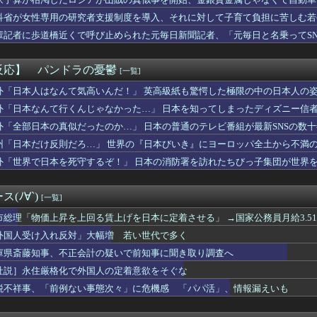
スリーパー堀さん、高須クリニックに医学的に詰められてガチ切れｗ...
……
もしれんがガマボイラーの件ではないだろう多分
科省が女性専用の研究者支援制度を導入、それに対して子育て負担に苦しむ若
「Jリーグのこの監督、経歴がおかしい」
輩記者に歩道橋近くで呼び止められた元毎日新聞記者、「元毎日と名乗ってS
ら応じずCAたちを突き飛ばした中国人22人を搭乗拒否 タイ
ンのRPGでおすすめ教えて
香、金川紗耶、弓木奈於が卒業
反応】 パンドラの憂鬱
[一覧]
負って練習へ向かう女子高生に中国SNS「青春」「うらやましい」...
ム2軍vs楽天 1-7｜東地区14回戦｜個人成績｜8/8
外「日本人はなんて気高いんだ！」 英高級紙も驚愕した極限の中の日本人の
】菅叶和さん、高校生の時に父親を亡くしていた【声優】
外「日本なんて行くんじゃなかった…」 日本を知ってしまったディズニー信
17回戦】巨人、2回裏2アウト一二塁から浦田のタイムリーで同点...
外「全部日本の真似だったのか…」 日本の普通のテレビ番組が最新SNSの数
戦艦、建造費は総額43兆円か
Oは利便性より安全性を優先した設計」とEV推進派がスカスカ構...
州「日本だけ反則だろ…」 世界の『日本びいき』にヨーロッパ全土から不満
は？ニワカ「4！」馬鹿「8やね」陰キャ「7だろ？」←これｗｗｗ
外「世界で日本を死守するぞ！」 日本の消防署を訪れたちびっ子集団が世界
古転覆事故遺族が「全容解明と再発防止を求める会」設立 継続的に...
も時期をずらしてるのに甲子園だけ変わらないのね
半導体で破産寸前ｗｗｗｗｗｗｗｗｗｗ
(ﾉ∀`)
[一覧]
ーネットプロバイダーから開示請求が届いた…
、ついにインスタアカウントを開設！！！【乃木坂46】
市総理「物価上昇を上回る賃上げを日本に定着させる」 →国家公務員月給3.5
損切り加速ｗｗｗｗｗｗｗｗｗ
外国人受け入れ反対」大幅増 若い世代で多く
レビ大好き高齢者の「テレビ離れ」も始まる 60代・70代も視聴...
庫県斎藤知事、不正会計の疑いで前知事に聞き取り調査へ
大陸に行ったけど、15号の予想進路…なんだこれ？
チじゃない海水浴場で女が全裸オ○ニーすると3分以内にこうなるら...
社説］永住厳格化で外国人の定着意欲をそぐな
イル部隊、ロシアのヴォロネジ州に展開か…北朝鮮は本質的にウクラ...
税不祥事、「前例ない事態次々」に危機感 「パパ活」、情報漏えいも
ン「Xでインプレゾンビが多すぎるから収益分配プログラムやめ...
使おうとしたら店員に番号を聞かれた。激怒した僕は「どうしてくれ...