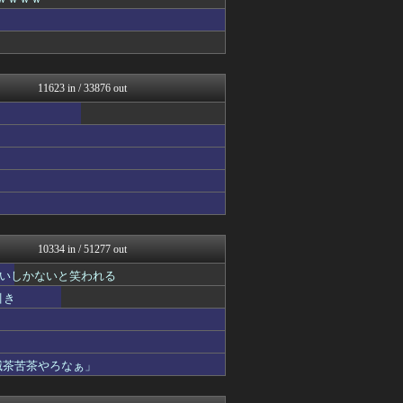
じわ速 芸能ニュースまとめ
ハウメニージャパン！
理想ちゃんねる
QQQ(海外の反応)
育児板拾い読み
りぷらい速報
11623 in / 33876 out
まとめCUP
浮気ちゃんねる
ヒーローNEWS
NEWSまとめもりー｜2c...
mashlife通信
なんじぇいスタジアム＠なん...
なんJ PRIDE
なんJミュージアム
スコールちゃんねる｜２ちゃ...
おーるじゃんる
10334 in / 51277 out
コノユビニュース｜みんなの...
いしかないと笑われる
トレンドの通り道
ぶる速-VIP
引き
おうち速報
政経ワロスまとめニュース♪
乃木坂46まとめ 乃木りん...
げぇ速
滅茶苦茶やろなぁ」
修羅場ライフ速報
わんこーる速報！