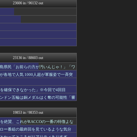
23606 in / 96132 out
いたしん！
痛いニュース(ﾉ∀`)
凹凸ちゃんねる 発達障害・...
PCパーツまとめ
ヒロイモノ中毒
ネラーボイス
明日は何を食べようか
ああ言えばForYou
日刊やきう速報
投資ちゃんねる
23136 in / 88603 out
保守速報
ゲーム実況者速報＠YouT...
島県民「お前らの方が汚いんじゃ！」「ワ
キニ速
各地で人気 1000人超が軍服姿で一斉突
アルファルファモザイク＠ネ...
かんにゅー -韓国の反応-
モナニュース
液を確保できなかった」※今回で4回目
パカ娘速報！！ウマ娘まとめ...
ンドン五輪は銅メダルはく奪の可能性「審
乃木通 乃木坂46櫻坂46...
VTuberNews
みそパンNEWS
19853 in / 98353 out
バイク速報
常識的に考えた
造を絶賛、これがRACCOの一番の特徴よな
ラビット速報
ロー番組の最終回を見ているような気分
アイドル・女子アナ★吟じま...
とかってところがリアリティありすぎ