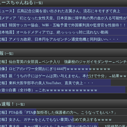
待疑惑、2002年イタリア・スペイン戦で『韓国に奪われた』と欧...
ュースちゃんねる
[一覧]
んなに変わるもんなんか？ｗｗｗｗｗｗｗｗｗｗｗｗｗｗｗｗｗｗ...
ムの河了貂、「あったけぇ壁」に引き続き更に味方をぶっ殺す作戦を...
ニュース】 広島記念公園を追い出された左翼さん、流石にキモすぎて炎上
平均打率0割台ケガのリスクあり走って疲れる←これを今年までやっ...
国メディア「幻となった女性天皇。日本皇族に韓半島の男の血が入る可能性が
さんのおっぱい、限界突破ｗｗｗｗｗｗｗｗｗ
速報】韓国サッカー協会、W杯・五輪予選で外国審判員や監督官を性接待！！
18回戦】ヤクルト、2回表1アウト三塁から内山壮真のタイムリー...
態女(50)のアソコを70分舐め回して深くイカせた結果ｗｗｗｗ...
熊本地震】オールドメディアでは、絶っっっっっ対に流れない動画
れて私立上位大に進み、企業の総合職に就いた。でも結婚相手に求め...
悲報】アメリカ政府、日本円をアルゼンチン通貨危機と同列扱いへ・・・
ヤバすぎるｗｗｗｗｗｗｗｗｗｗｗｗ
ん、剣聖になる』【驚愕】最近おっさん主人公が流行りまくってる理...
これだけは日本がうらやましいと感じるものがこちら・・・」
速報
[一覧]
れ反対」大幅増 若い世代で多く
悲報】仙台育英の女部員←ベンチ入り 強豪校のジャガイモダンサー←ベンチ
中でこれやる奴ｗｗｗｗｗｗｗｗｗ
パワー全開おにぎり444円ｗｗｗｗｗｗｗｗｗｗｗｗ
画像】ロピアのパワー全開おにぎり444円ｗｗｗｗｗｗｗｗｗｗｗｗ
込んで優待で節約生活して好きなことに現金使わないまま死んでく人...
悲報】親「うちの子にはゲームは買い与えません。本だけで十分」→結果ｗｗ
ターンⅥが2027年1月以降に登場！？ゼーガペインは抱き合わせ...
政党って 〜 立憲民主ブレーンの菅野完氏、メルチュ折田社長に人...
悲報】東科大医学部卒の美人YouTuber、直美で炎上・・・
田彰布(68)、何故かご機嫌wwwwwwwwwwwwww
☆遊☆白書（全19巻）←これｗｗｗｗｗｗｗｗｗｗｗｗｗｗ
-、役満炸裂で大荒れ
金がありません。このままでは国連が完全崩壊します。助けて下さい...
8日16:00～ ロッテ－巨人
る速報！
[一覧]
3年103億円) 11登板 防御率11.00 WHIP2...
悲報】PTA会長「PTA参加拒否した保護者の方へ。こうなってもいい？」
、今が最も巨乳とのこと(画像あり)
機のパイロットさん、「駅弁」を食べていることがバレる……
悲報】女さん、ガチャをとんでもない量買い占めて炎上するｗｗｗｗ
「人殺しの汚い足で広島の土を踏むな！」→広島県民「お前らの方が...
悲報】東大生、キャバ嬢とバトル「キャバ嬢はパチのクソ台」→X民絶賛の嵐