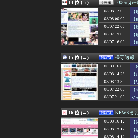
08/08 15:05
14 位 (→)
【画像】塩崎実央
1000mg
[一
08/08 15:05
キャッシュレス
08/08 12:00
【
08/08 15:05
こども園から孫が
08/08 15:05
08/08 00:00
【悲報】ダウン
【
08/08 15:05
「BLEACH」
08/07 22:00
【
08/08 15:05
【悲報】田中みな
08/07 19:00
【
08/08 15:04
【悲報】全盛期
08/08 15:03
義実家で連休の食
08/07 16:00
【
08/08 15:03
【ひぇ】PTA会
08/08 15:03
面白いゴルフマ
15 位 (→)
保守速報
08/08 16:00
「
08/08 14:28
【
08/08 13:39
【
08/07 22:00
【
08/07 21:00
ジ
16 位 (→)
NEWSま
08/08 16:12
【
08/08 15:12
【
08/08 14:12
【