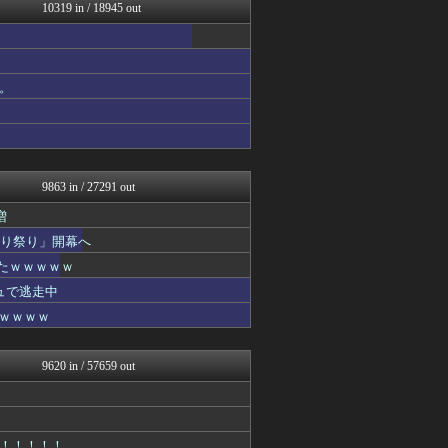
女子アナお宝画像速報－5c...
10319 in / 18945 out
大艦巨砲主義！
子育てちゃんねる
不思議.net - 5ch...
最強ジャンプ放送局
。
もみあげチャ～シュ～
まとめたニュース
修羅の華-家庭・生活まとめ
Zチャンネル＠VIP
watch＠２ちゃんねる
9863 in / 27291 out
増
切り祭り」開幕へ
たｗｗｗｗｗ
ュで逃走中
ｗｗｗｗｗ
9620 in / 57659 out
！！！！！