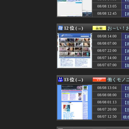
08/08 15:19
【画像】裏垢JD
08/08 13:05
08/08 15:17
韓国人「韓国サ
【
08/08 15:15
【画像】NASA
08/08 12:45
【
08/08 15:15
家の前の花火が一
08/08 15:15
九州だと8月9日
08/08 15:15
友達「お前、な
12 位 (→)
お～い！
08/08 15:15
公園で海老剥いて
08/08 14:00
【
08/08 15:12
彼氏からプロポー
08/08 15:12
【仮面ライダー
08/08 07:00
【
08/08 15:12
【悲報】熊本の
08/07 22:00
【
08/08 15:11
【悲報】佐藤二朗
08/07 14:00
08/08 15:10
中日・阿部（控え
【
08/08 15:10
【悲報】佐藤二朗
08/07 07:00
【
08/08 15:10
【画像】爆乳のオ
08/08 15:10
【画像】セブン
08/08 15:10
【速報】習近平が
13 位 (→)
働くモノニ
08/08 15:09
【悲報】九州名物
08/08 13:04
【
08/08 15:09
【始まる】轟は
08/08 15:09
じゃあ逆に「これ
08/08 08:00
【
08/08 15:09
タイミング悪か
08/08 01:13
【
08/08 15:08
【悲報】Q：なぜ
08/07 20:00
【
08/08 15:08
おひさまの『イ
08/08 15:06
『マリオカート
08/07 12:50
積
08/08 15:06
会社の事務員が社
08/08 15:05
【悲報】女さん