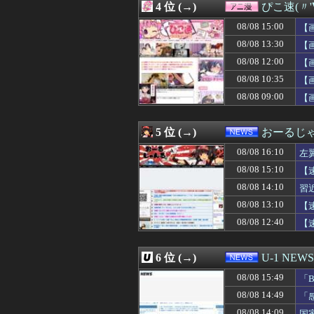
4 位 (→)
ぴこ速(〃'
08/08 16:02
【画像】小倉優子
08/08 16:01
高市総理「物価上
08/08 15:00
【
08/08 16:01
【衝撃】34歳ニ
08/08 13:30
【
08/08 16:01
【PC電源】いっ
08/08 12:00
08/08 16:01
お前らがメイドイ
【
08/08 16:00
熊本地震で居酒屋
08/08 10:35
【
08/08 16:00
「ビールと水を
08/08 09:00
【
08/08 16:00
『トリコ』が天
08/08 16:00
結局歴代最強二
08/08 16:00
株の資産7億円
5 位 (→)
おーるじ
08/08 16:00
「外国人受け入れ反
08/08 16:00
【悲報】もこう、
08/08 16:10
左
08/08 16:00
只今病院にて糖
シ
08/08 15:10
【
08/08 16:00
PTA会長「PT
撃
08/08 14:10
08/08 16:00
韓国がサッカーの
習
08/08 16:00
【犬笛】毎日新聞
08/08 13:10
【
08/08 16:00
【ウマ娘】ごぞ
08/08 12:40
【
08/08 16:00
【朗報】松田好花
判
08/08 16:00
【にじさんじ】は
08/08 16:00
【うさぎおいしい
6 位 (→)
U-1 NEWS
08/08 16:00
すまん、マジの
08/08 16:00
【大阪】フェラー
08/08 15:49
「
08/08 16:00
【動画】ショート
08/08 14:49
「
08/08 16:00
姫野美南アナ、
に
08/08 14:09
国