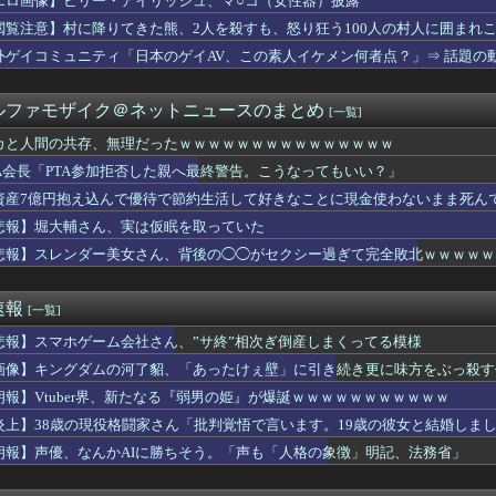
エロ画像】ビリー・アイリッシュ、マ○コ（女性器）披露
が金曜ロードショーで地上波初放送決定！！8月28日！！
閲覧注意】村に降りてきた熊、2人を殺すも、怒り狂う100人の村人に囲まれ
ースクイーンの透け透けぽっちゃり腹、ヌケる
、ヌードデッサンでチ〇コをガン見してしまうｗｗｗwｗｗｗｗｗｗ...
外ゲイコミュニティ「日本のゲイAV、この素人イケメン何者点？」⇒ 話題の
今PC買うのは時期が悪い」って言ってないか？
島では通用せず「人殺しの汚い足で広島の土を踏むな！」→広島県民...
ルファモザイク＠ネットニュースのまとめ
[一覧]
者の食生活、改善急務＝調理できず「パン飽き飽き」―断水なお３万...
ンの活動3周年を記念した伝説の歌謡祭！多数の豪華ゲスト出演や新...
カと人間の共存、無理だったｗｗｗｗｗｗｗｗｗｗｗｗｗｗｗ
オン
TA会長「PTA参加拒否した親へ最終警告。こうなってもいい？」
パー堀大輔、「寝たほうがいいのでは？のコメントにブチギレ
の練習中に頭部を強打しCT検査→70代医師「問題ないです」→他...
資産7億円抱え込んで優待で節約生活して好きなことに現金使わないまま死ん
フサパンはギャルママみあって良かったから引く
悲報】堀大輔さん、実は仮眠を取っていた
イトルはダサい？
WWWWWWWWWWWWWWWWWWWWWWWWWWWWWWWWWWWWWW
悲報】スレンダー美女さん、背後の◯◯がセクシー過ぎて完全敗北ｗｗｗｗｗｗｗｗｗ
かり落ちている」と言うのでベリーショートにした。その後の掃除で...
ぶりに嫁とセックスしたんだが・・・
防御率4.31 WHIP1.39 QS率40%
速報
[一覧]
リ女、あまりにもセックスすぎるグッズにされてしまう
トスリーパー「寝たほうがいいよ」の一言にブチギレ・・・
悲報】スマホゲーム会社さん、”サ終”相次ぎ倒産しまくってる模様
ーム会社さん、”サ終”相次ぎ倒産しまくってる模様
画像】キングダムの河了貂、「あったけぇ壁」に引き続き更に味方をぶっ殺す
本でとんでもない進化を遂げている韓国料理がこちら…」→「これは...
ーズって正直ADVゲームの最高傑作だよね
朗報】Vtuber界、新たなる『弱男の姫』が爆誕ｗｗｗｗｗｗｗｗｗｗｗ
気象予報士さん、ビキニ姿でダイナマイトボディを解禁wwwwww
炎上】38歳の現役格闘家さん「批判覚悟で言います。19歳の彼女と結婚しま
長「PTA参加拒否した保護者の方へ。こうなってもいい？」
朗報】声優、なんかAIに勝ちそう。「声も「人格の象徴」明記、法務省」
オケでT-BOLANばっかり歌うんやが
落して横転した。そこから脱出する時に失神した上司の肩や頭を踏み...
】ロアビィがエアマスター、ウィッツがレオパルドに乗っていたら