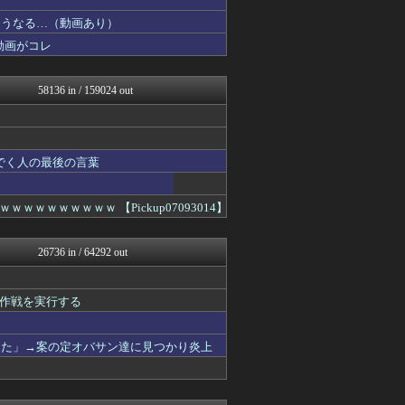
デジタルニューススレッド
こうなる…（動画あり）
まとめ芸能＠美女画像まとめ...
動画がコレ
なんJミュージアム
かせまと！
おーるじゃんる
58136 in / 159024 out
資格ちゃんねる
トレンドの通り道
トレンドの通り道
ぶる速-VIP
まとめたニュース
でく人の最後の言葉
ウマ娘まとめ超速報！
異世界転生まとめ速報
WWW
ｗｗｗｗｗｗ 【Pickup07093014】
修羅場ライフ速報
まにゅそく 2chまとめニ...
広島東洋カープまとめブログ...
26736 in / 64292 out
アニチャット
不思議.net - 5ch...
アニゲー速報
作戦を実行する
海外トークログ
げぇ速
女子アナお宝画像速報－5c...
した」→案の定オバサン達に見つかり炎上
わんこーる速報！
V系まとめ速報
修羅の華-家庭・生活まとめ
GUNDAM.LOG｜ガン...