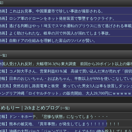
アナ、久々のスタジオで立派なYCを披露してしまうwwwww
覧]
派の人が現金のみの店に文句言ってるのってどう思う？
動画】これはお見事。中国重慶市で珍しい事故が撮影される。
怪我した迎えにと連絡あり。石をどかしてミミズ集め足の上に石を落...
タウン浜田さん、差別発言と受け取られる一言で炎上ｗｗｗｗ
動画】ロシア軍のドローンをネット発射装置で撃墜するウクライナ。
のユーハバッハって、今見返すとあんま『全知全能』感ないよな・・...
動画】逃げる判断はやっ！埼玉でスマホ運転のプリウスに当て逃げされる車載
実(39)、妊娠して顔が別人のように変わる
動画】よく助けられたな。岐阜の川で外国人が溺れてしまう事故。
のエマ・ワトソン可愛すぎワロッタｗｗｗｗｗｗｗｗｗ
事は簡単に済ませようと話してたら義兄嫁が泣き出した。「子供の食...
動画】自動ドアの仕組みを理解した富山のツバメが賢い。
長「PTA参加拒否した親へ最終警告。こうなってもいい？」
ンガｗｗｗｗｗｗｗｗｗｗｗｗｗｗｗｗ
[一覧]
外国人受け入れ反対」大幅増56.3(%) 東大調査 前回から20ポイント以上の爆
悲報】コメ卸大手さん、営業利益83％減 高値で買い込んだ米が売れず「損
朗報】日本のおじいちゃん・おばあちゃん、半数以上がSNSを使いこなしてい
鹿児島】突然右折し路面電車と衝突 乗っていた男女3人は車を放置しダッシ
ャングリア沖縄「ロイヤルチケット」の販売開始、大人29,700円にｗｗｗｗ
とめもりー｜2chまとめブログ
[一覧]
悲報】ドン・キホーテ、『悲惨な状態』になってしまう・・・・
悲報】熊本の被災地、『異常事態』が発生してしまう！！！！！！！！
物議】沖縄の大型パーク「ジャングリア」、とんでもない物を投入してしまう