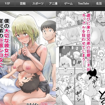
VIP
芸能
スポーツ
アニ漫
ゲーム
YouTube
生活