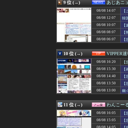
08/08 15:35
韓国人「不適切接
9 位 (→)
あじあニ
08/08 15:35
【画像】女ってこ
08/08 14:07
08/08 15:35
【画像】キングダ
【
08/08 15:35
セの投手の打席、
08/08 12:07
韓
08/08 15:34
【画像】本田翼
08/08 10:07
【
08/08 15:33
【巨人対ヤクルト
08/08 15:33
下着がエ◯チな変
08/08 08:07
【
08/08 15:33
親や教師に勧めら
08/08 06:07
【
08/08 15:32
【画像】木星、
08/08 15:31
『片田舎のおっさ
08/08 15:31
韓国人「本当に
10 位 (→)
VIPPER
08/08 15:30
「外国人受け入
08/08 16:20
【
08/08 15:30
【画像】温泉の
08/08 15:30
【画像】ロピアの
08/08 15:30
【
08/08 15:30
株資産7億円抱え
08/08 14:40
【
08/08 15:30
スマスロモンキー
08/08 15:30
08/08 13:50
こいつに金を流す
【
08/08 15:29
【朗報】前阪神・岡
08/08 13:00
幽
08/08 15:29
今週の咲-Saki
08/08 15:29
国連事務総長「お
08/08 15:26
二軍試合実況 8月
11 位 (→)
わんこー
08/08 15:22
エドウィン・ディアス(
08/08 16:05
【
08/08 15:21
【朗報】鈴木奈々
08/08 15:20
【悲報】 飛行
08/08 15:05
【
08/08 15:20
基地外パヨク集団
08/08 14:05
【