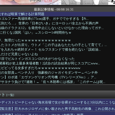
最新記事情報 - 08/08 16:31
夫すれば暗算で解ける計算問題
ルファー馬場咲希(175cm)選手、ガチででかすぎる 【Pi...
反則だろ…」 世界の『日本びいき』にヨーロッパ全土から不満の声
線のドラクエ12』を発売中止にしないといけなかった理由ってガチ...
に行くな｣国民「はい」→スシロー14時間待ちｗ
存、無理だったｗｗｗｗｗｗｗｗｗｗｗｗｗｗｗ
たコトメが出戻り。ウトメ「この子はあなたたちの子として育てて」...
”を入れちゃ絶対ダメ～！ セルフスタンドで後を絶たない「誤給油...
んだけど兄貴じゃないよね
0年目でビルトインガスコンロの火がつかなくなった
開幕戦が史上最多来場者数！2試合の試合結果が同じスコアにwww...
ビビってる女多すぎだろｗｗｗｗｗｗｗｗｗｗwwww
英の女部員←ベンチ入り 強豪校のジャガイモダンサー←ベンチ外
ン】ロボ道「エヴァンゲリオン弐号機（TVシリーズVer.）」ア...
サヨナラ負けで7連敗！←「佐々木朗希には感謝」「このチームは呪...
得失点差+58で貯金12
勉強って必要？」にモヤモヤ。その発言を聞くたびに感じてしまうこ...
ット
キホーテ、『悲惨な状態』になってしまう・・・・
[一覧]
ー用品を父が他人にプレゼント。許可を出した俺は嫁から非難轟轟で...
ーディストビーチじゃない海水浴場で女が全裸オ○ニーすると3分以内にこう
謎の動物を見たんだけどコイツの正体分かる？」
閲覧注意】巨大ホホジロザメに食い殺された男子高校生の画像、これ公開され
来週」 なんで今回のLOHこんな早いの
け入れ反対」56.3％に わずか2年で20.7ポイント増、東...