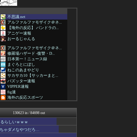
不思議.net
アルファルファモザイク＠ネ...
【海外の反応】 パンドラの...
アニゲー速報
おーるじゃんる
アルファルファモザイク＠ネ...
修羅場ハザード -復讐・D...
日本第一！ニュース録
まぐろとにぼし
ねこのあまやどり
サカサカ10【サッカーまと...
バズッター速報
VIPPER速報
fig速
海外の反応スポーツ
阪神タイガースちゃんねる
鬼女の宅配便 - 修羅場・...
130623 in / 84698 out
NEWSまとめもりー｜2c...
浮気ちゃんねる
なるらしいｗｗｗ
海外の万国反応記＠海外の反...
ちゃダメなやつだろ…
ウマ娘うまぴょい速報
哲学ニュースnwk