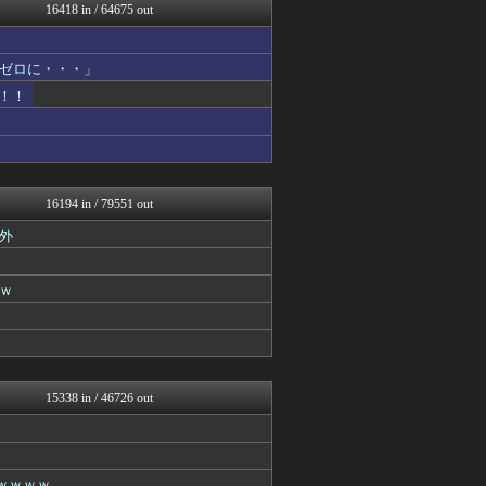
世界の憂鬱 海外・韓国の反...
16418 in / 64675 out
不思議.net - 5ch...
アニゲー速報
ツバメ速報＠ヤクルトスワロ...
ゼロに・・・」
筋肉速報
！！
なんじぇいスタジアム＠なん...
えっ!?またここのサイト?
修羅の華-家庭・生活まとめ
いたしん！
デジタルニューススレッド
コリアル
16194 in / 79551 out
痛いニュース(ﾉ∀`)
外
【2ch】ニュー速クオリテ...
VIPPER速報
アルファルファモザイク＠ネ...
ｗ
スロ板-RUSH
反日愚国 恨寓瘻
なんじぇいスタジアム＠なん...
漫画まとめ速報
日本第一！ニュース録
まとめロッテ！
15338 in / 46726 out
なんじぇいスタジアム＠なん...
BIPブログ
キニ速
ラビット速報
ｗｗｗｗ