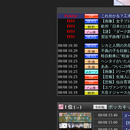
PickUp!
これ分かる？工
ｵﾇﾇﾒ
【画像】女子プロゴ
ｵﾇﾇﾒ
欧州「日本だけ
ｵﾇﾇﾒ
【謎】『ダーク路
ｵﾇﾇﾒ
習近平政権｢日本
08/08 16:30
シカと人間の共
08/08 16:29
不義の子を妊娠し
08/08 16:29
軽自動車に”軽油
08/08 16:25
ヘンタイがいた
08/08 16:25
ああ…ついに2
08/08 16:25
【画像】Jリーグ
08/08 16:25
【悲報】生挿入に
08/08 16:20
【悲報】仙台育
08/08 16:19
【エヴァンゲリオ
08/08 16:19
大谷ドジャースが
08/08 16:15
阪神タイガース、
08/08 16:15
子育てママ達の「
1 位 (→)
ポッカキ
08/08 16:12
【悲報】ドン・
08/08 16:12
嫁の手作りのベビ
08/08 15:40
ヌ
08/08 16:11
外国人「東京で
08/08 15:00
【
08/08 16:10
【ウマ娘】「もう
08/08 16:10
【急増】「外国人受
08/08 13:40