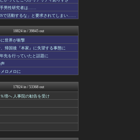
【2ch】ニュー速クオリテ...
けおけお速報
手男性研究者は……
ニチカン！
NSで活動するな」と要求されてしまい……
エアライン本舗
カンダタ速報
乃木坂46まとめ 乃木りん...
18824 in / 39845 out
国難にあってもの申す！！
ファイターズ王国＠日ハムま...
姿に世界が衝撃
コンテンツ・声優 | ラブ...
者、帰国後『本家』に失望する事態に
なんじぇいスタジアム＠なん...
十年先を行っていたと話題に
ゴールデンタイムズ
U-1 NEWS.
の声
アニはつ -アニメ発信場-
をメロメロに
正義の見方
育児板拾い読み
【サッカー まとめ】サカラ...
17824 in / 53368 out
ガジェット2ch
坂道情報通～乃木坂46まと...
1％増へ 人事院の勧告を受け
スコールちゃんねる｜２ちゃ...
結婚・恋愛ニュースぷらす
にゅーすアルー！
ポッカキット
軍事・ミリタリー速報☆彡
なんJ PRIDE
修羅場ライフ速報