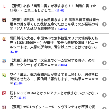
【驚愕】名作『幽遊白書』が凄すぎる！！ 幽遊白書（全
19巻）←これ…もしかして…
(11:42)
【悲報】週刊誌、好き放題書きまくる 高市早苗首相は新公
用車の贅を尽くした後部座席でたばこを吸うのが至福の時
間「どんどん延びる乗車時間」
(11:40)
隅田川花火大会、中国SNSで無料観覧エリアの場所取り転
売（1席約3500円～）が横行 警告も無視警備員「ビニー
ルシートは、人様の所有物。警告以上のことはできない」
(11:39)
【悲報】新幹線で「大音量でゲーム実況する息子」の母
親、セクシーすぎて草ｗｗｗｗ
(11:35)
ワイ「最近、嫁の夜間外出が増えてる…怪しい…興信所に
調査させたろ！」興信所「報告します」⇒結果ｗｗｗｗｗ
ｗ
(11:35)
筋トレってBCAAとかクレアチンとか飲まないといけない
の？
(11:34)
【競馬】米G1ホイットニーS ソヴリンティが圧勝で復