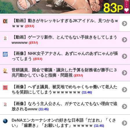
【動画】動きがキレッキレすぎるJKアイドル、見つかるｗ
ｗｗｗ
(ｵﾇﾇﾒ)
【動画】ゲーフリ新作、とんでもない手抜きをしてしまう
wwwww
(ｵﾇﾇﾒ)
【画像】NHK女子アナさん、あずにゃんのあずにゃんが張
ってしまう
(ｵﾇﾇﾒ)
世耕議員、国会で審議・議決した予算を財務省が勝手に３
兆円動かしていると指摘・問題視
(ｵﾇﾇﾒ)
【画像】へずま議員、被災地でめちゃくちゃ働いて老人た
ちを笑顔にしてしまうｗｗｗｗｗｗｗ
(11:46)
【画像】なろう主人公さん、ガチでとんでもない理由で追
放されるwww
(11:45)
DeNAエンカーナシオンの好きな日本語「だまれ」「くさ
い」「歯磨き」「お願いします」ｗｗｗｗｗ
(11:45)