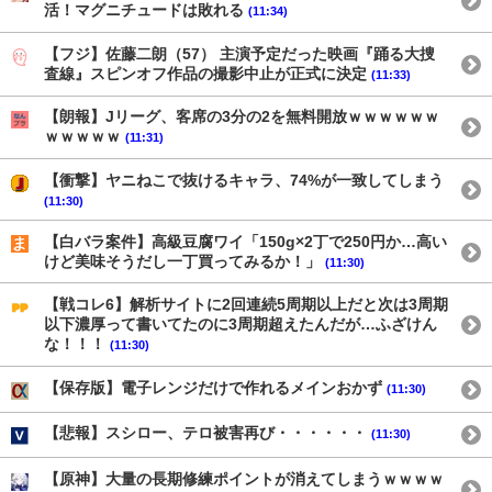
活！マグニチュードは敗れる
(11:34)
【フジ】佐藤二朗（57） 主演予定だった映画『踊る大捜
査線』スピンオフ作品の撮影中止が正式に決定
(11:33)
【朗報】Jリーグ、客席の3分の2を無料開放ｗｗｗｗｗｗ
ｗｗｗｗｗ
(11:31)
【衝撃】ヤニねこで抜けるキャラ、74%が一致してしまう
(11:30)
【白バラ案件】高級豆腐ワイ「150g×2丁で250円か…高い
けど美味そうだし一丁買ってみるか！」
(11:30)
【戦コレ6】解析サイトに2回連続5周期以上だと次は3周期
以下濃厚って書いてたのに3周期超えたんだが…ふざけん
な！！！
(11:30)
【保存版】電子レンジだけで作れるメインおかず
(11:30)
【悲報】スシロー、テロ被害再び・・・・・・
(11:30)
【原神】大量の長期修練ポイントが消えてしまうｗｗｗｗ