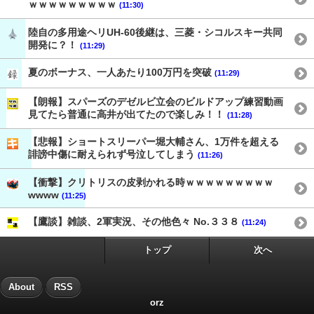
ｗｗｗｗｗｗｗｗｗ
(11:30)
陸自の多用途ヘリUH-60後継は、三菱・シコルスキー共同
開発に？！
(11:29)
夏のボーナス、一人あたり100万円を突破
(11:29)
【朗報】スパーズのデゼルビ立会のビルドアップ練習動画
見てたら普通に高井が出てたので楽しみ！！
(11:28)
【悲報】ショートスリーパー堀大輔さん、1万件を超える
誹謗中傷に耐えられず号泣してしまう
(11:26)
【衝撃】クリトリスの皮剥かれる時ｗｗｗｗｗｗｗｗｗ
wwww
(11:25)
【鷹談】雑談、2軍実況、その他色々 No.３３８
(11:24)
トップ
次へ
About
RSS
orz