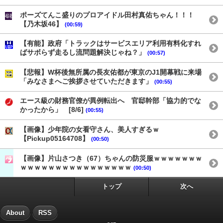
ポーズてんこ盛りのプロアイドル田村真佑ちゃん！！！
【乃木坂46】
(00:59)
【有能】政府「トラックはサービスエリア利用有料化すれ
ばサボらず走るし流問題解決じゃね？」
(00:57)
【悲報】W杯後無所属の長友佑都が東京のJ1開幕戦に来場
「みなさまへご挨拶させていただきます」
(00:55)
エース級の財務官僚が異例転出へ 官邸幹部「協力的でな
かったから」 [8/6]
(00:55)
【画像】少年院の女看守さん、美人すぎるｗ
【Pickup05164708】
(00:50)
【画像】片山さつき（67）ちゃんの防災服ｗｗｗｗｗｗｗ
ｗｗｗｗｗｗｗｗｗｗｗｗｗｗｗｗ
(00:50)
トップ
次へ
About
RSS