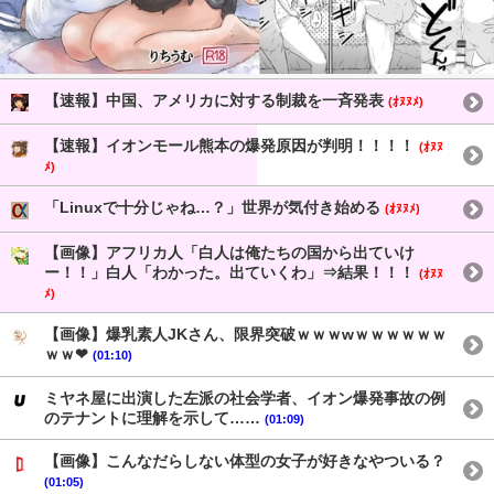
【速報】中国、アメリカに対する制裁を一斉発表
(ｵﾇﾇﾒ)
【速報】イオンモール熊本の爆発原因が判明！！！！
(ｵﾇﾇ
ﾒ)
「Linuxで十分じゃね…？」世界が気付き始める
(ｵﾇﾇﾒ)
【画像】アフリカ人「白人は俺たちの国から出ていけ
ー！！」白人「わかった。出ていくわ」⇒結果！！！
(ｵﾇﾇ
ﾒ)
【画像】爆乳素人JKさん、限界突破ｗｗｗwｗｗｗｗｗｗ
ｗｗ❤
(01:10)
ミヤネ屋に出演した左派の社会学者、イオン爆発事故の例
のテナントに理解を示して……
(01:09)
【画像】こんなだらしない体型の女子が好きなやついる？
(01:05)