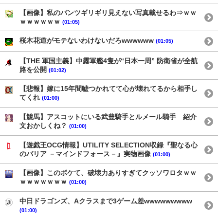
【画像】私のパンツギリギリ見えない写真載せるわ⇒ｗｗ
ｗｗｗｗｗｗ
(01:05)
桜木花道がモテないわけないだろwwwwww
(01:05)
【THE 軍国主義】中露軍艦4隻が“日本一周” 防衛省が全航
路を公開
(01:02)
【悲報】嫁に15年間嘘つかれてて心が壊れてるから相手し
てくれ
(01:00)
【競馬】アスコットにいる武豊騎手とルメール騎手 紹介
文おかしくね？
(01:00)
【遊戯王OCG情報】UTILITY SELECTION収録『聖なる心
のバリア －マインドフォース－』実物画像
(01:00)
【画像】このボケて、破壊力ありすぎてクッソワロタｗｗ
ｗｗｗｗｗｗｗ
(01:00)
中日ドラゴンズ、Aクラスまで3ゲーム差wwwwwwwww
(01:00)