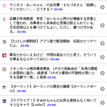
ヤニネコ・みぃちゃん・のあ先輩・もちづきさん「結婚し
てください！」←どうする？
(01:00)
近畿大学准教授、苦言「みいちゃん呼びが揶揄する言葉と
して使われ、当事者から具体的な苦痛が訴えられている。
文化芸術は人を傷つけてもよい。ただし、傷つけ方があ
る」
(01:00)
【たけしの挑戦状】アプリ版で配信開始 伝説のクソゲー
だよ。
(01:00)
匿名だからいえるけど、代理出産ありだと思う。そういう
仕事あるならやってみたい
(01:00)
イオンモール熊本爆発事故 LPガス供給会社「当局の調査
に全面的に協力」 経産省「LPガス爆発の可能性が高いと
する見解で一致」と発表
(01:00)
【ポーランド】ポーランドの歴史の概要【ポーランドボー
ル】
(01:00)
【ラブライブ！】すみれちゃんのお尻を意味もなく叩いて
そうなキャラ【Liella!】
(01:00)