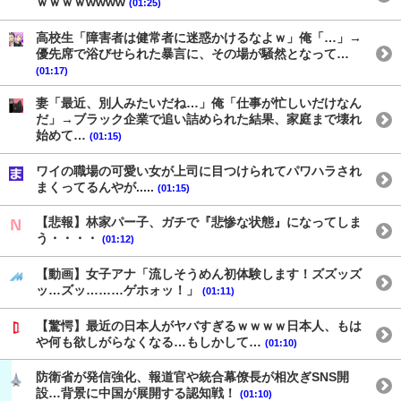
ｗｗｗｗwwww
(01:25)
高校生「障害者は健常者に迷惑かけるなよｗ」俺「…」→
優先席で浴びせられた暴言に、その場が騒然となって…
(01:17)
妻「最近、別人みたいだね…」俺「仕事が忙しいだけなん
だ」→ブラック企業で追い詰められた結果、家庭まで壊れ
始めて…
(01:15)
ワイの職場の可愛い女が上司に目つけられてパワハラされ
まくってるんやが.....
(01:15)
【悲報】林家パー子、ガチで『悲惨な状態』になってしま
う・・・・
(01:12)
【動画】女子アナ「流しそうめん初体験します！ズズッズ
ッ…ズッ………ゲホォッ！」
(01:11)
【驚愕】最近の日本人がヤバすぎるｗｗｗｗ日本人、もは
や何も欲しがらなくなる…もしかして…
(01:10)
防衛省が発信強化、報道官や統合幕僚長が相次ぎSNS開
設…背景に中国が展開する認知戦！
(01:10)