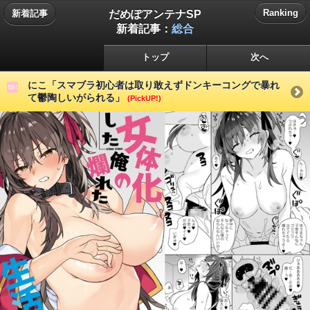
だめぽアンテナSP
Ranking
新着記事
新着記事：
総合
トップ
次へ
にこ「スマブラ初心者は取り敢えずドンキーコングで暴れ
て鬱陶しいがられる」
(PickUP!)