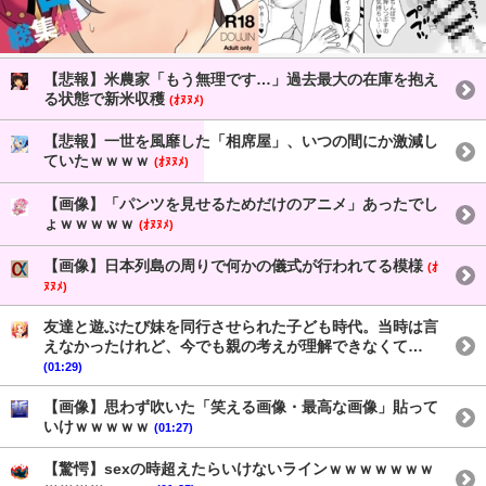
【悲報】米農家「もう無理です…」過去最大の在庫を抱え
る状態で新米収穫
(ｵﾇﾇﾒ)
【悲報】一世を風靡した「相席屋」、いつの間にか激減し
ていたｗｗｗｗ
(ｵﾇﾇﾒ)
【画像】「パンツを見せるためだけのアニメ」あったでし
ょｗｗｗｗｗ
(ｵﾇﾇﾒ)
【画像】日本列島の周りで何かの儀式が行われてる模様
(ｵ
ﾇﾇﾒ)
友達と遊ぶたび妹を同行させられた子ども時代。当時は言
えなかったけれど、今でも親の考えが理解できなくて…
(01:29)
【画像】思わず吹いた「笑える画像・最高な画像」貼って
いけｗｗｗｗｗ
(01:27)
【驚愕】sexの時超えたらいけないラインｗｗｗｗｗｗｗ