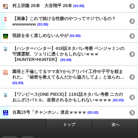
村上宗隆 26本 大谷翔平 26本
(01:05)
【画像】これで抜ける性癖のやつってマジでいるの？
wwwwwww
(01:05)
怪談を全く楽しめないんやが
(01:05)
【ハンターハンター】418話ネタバレ考察 ベンジャミンの
守護霊獣、ツェリに憑くかもしれないｗｗｗ
【HUNTER×HUNTER】
(01:04)
園長と不倫してるママ友Yからアリバイ工作や子守を頼ま
れた。「秘密を教えてるんだから協力してよ」と迫られ…
(01:03)
【ワンピース(ONE PIECE)】1191話ネタバレ考察 ニカの
おふざけバトル、改善されるかもしれないｗｗｗｗ
(01:03)
台風15号「チャンホン」迷走ｗｗｗｗ
(01:02)
トップ
次へ