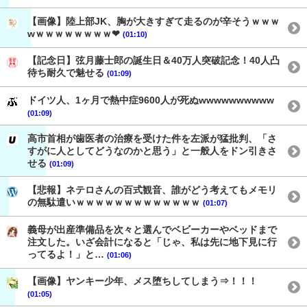
【画像】陸上部JK、胸が大きすぎて走るのが辛そうｗｗｗ
wｗｗｗｗｗｗｗｗ❤
(01:10)
【記念日】弦月藤士郎の誕生日＆40万人突破記念！40人凸
待ち耐久で魅せる
(01:09)
ドイツ人、1ヶ月で熱中症9600人が死ぬwwwwwwwwww
(01:09)
高市首相が歯医者の治療を受けた件を左派が猛批判、「さ
すがに人としてどうなのかと思う」と一般人をドン引きさ
せる
(01:09)
【悲報】ネテロさんの百式観音、誰がどう考えてもメモリ
の無駄遣いｗｗｗｗｗｗｗｗｗｗｗｗｗ
(01:07)
義母が出産準備品を次々と選んでベビーカーやベッドまで
注文した。いざ会計になると「じゃ、私は先に地下見に行
ってるよ！」と…
(01:06)
【画像】ヤンキー少年、メス堕ちしてしまう⇒！！！
(01:05)