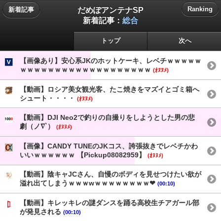
だめぽアンテナSP
Ranking
新着記事
新着記事：
総合
トップ
次へ
【画像あり】安心系JKのホットケーキ、レベチｗｗｗｗｗ
ｗｗｗｗｗｗｗｗｗｗｗｗｗｗｗｗｗｗｗ
(ｵﾇﾇﾒ)
【動画】ロシア美女観光客、たこ焼きをマズイとゴミ箱へ
シュート・・・・
(ｵﾇﾇﾒ)
【動画】DJI Neo2で釣りの自撮りをしようとした男の悲
劇（ノ∇`）
(ｵﾇﾇﾒ)
【画像】CANDY TUNEのJKコス、誇張抜きでレベチかわ
いいｗｗｗｗｗｗ 【Pickup08082959】
(ｵﾇﾇﾒ)
【動画】陰キャJCさん、自慢のボディを見せつけたい欲が
溢れ出てしまうｗｗｗwｗｗｗｗｗｗｗｗ❤
(00:10)
【動画】キレッキレの謎ダンスを踊る高校生チアガール部
が発見される
(00:10)