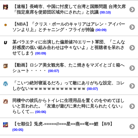
【速報】長崎市、中国に忖度して台湾と国際問題 台湾欠席
「指定座席を使節団区域外にされた」と抗議
(00:10)
【NBA】「クリス・ポールのキャリアはアレン・アイバー
ソンより上」とチャニング・フライが持論
(00:09)
某バラエティに出演した偏差値70エリート軍団、「こんな
好感度の低い組み合わせは中々ないよ」と視聴者を呆れさ
せてしまう
(00:09)
【動画】ロシア美女観光客、たこ焼きをマズイとゴミ箱へ
シュート・・・・
(00:07)
「こいつ絶対寝返るだろ」って敵にありがちな設定、コレ
しかないｗｗｗｗｗｗｗｗｗｗｗｗｗ
(00:07)
同棲中の彼氏からトイレに生理用品を置くのをやめてほし
いと言われた。「友達が遊びに来た時に見られたくない」
らしくて…
(00:06)
【セ順位】兎虎-=====//===星==燕==竜==鯉 【8/9】
(00:05)