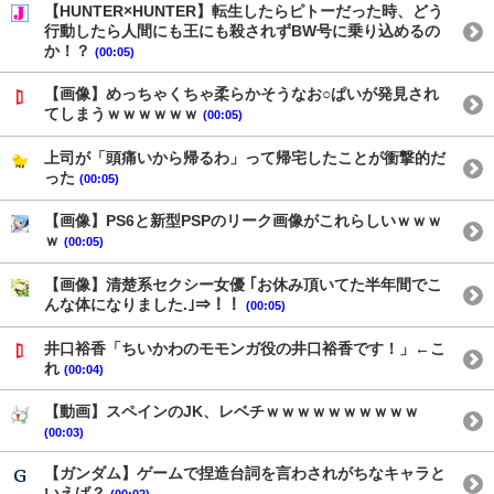
【HUNTER×HUNTER】転生したらピトーだった時、どう
行動したら人間にも王にも殺されずBW号に乗り込めるの
か！？
(00:05)
【画像】めっちゃくちゃ柔らかそうなお○ぱいが発見され
てしまうｗｗｗｗｗｗ
(00:05)
上司が「頭痛いから帰るわ」って帰宅したことが衝撃的だ
った
(00:05)
【画像】PS6と新型PSPのリーク画像がこれらしいｗｗｗ
ｗ
(00:05)
【画像】清楚系セクシー女優 ｢お休み頂いてた半年間でこ
んな体になりました.｣⇒！！
(00:05)
井口裕香「ちいかわのモモンガ役の井口裕香です！」←こ
れ
(00:04)
【動画】スペインのJK、レベチｗｗｗｗｗｗｗｗｗｗ
(00:03)
【ガンダム】ゲームで捏造台詞を言わされがちなキャラと
いえば？
(00:02)