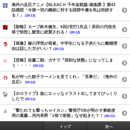
海外の反応アニメ【BLEACＨ 千年血戦篇-禍進譚-】第43
話感想「今後一切の織姫に対する誹謗中傷を私は拒絶す
る！」
(20:13)
【朗報】カープ鈴木健矢、6回2安打1失点！床田の代役先
発で快投し鯉党に絶賛される！
(20:12)
【画像】嫁の浮気が発覚。中学生になる子供たちに離婚理
由は話した方がいい？
(20:12)
【悲報】佐藤二朗、ガチで『深刻な状態』になってしま
う・・・・
(20:12)
私が作った餃子ラーメンを見てくれ←「見事だ」（海外の
反応）
(20:12)
【ホロライブ】急にエッッなイラスト出してきてびっくり
したで
(20:11)
「撃たれても撃っちゃイカン」警視庁OBが明かす拳銃使
用の葛藤…河内長野「2発で射殺」なぜ起きた？！
(20:11)
トップ
次へ