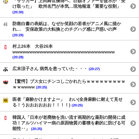
「サッカー】上田綺世獲得へ、巨額オファーを提示か「受
け取った」 欧州名門が本気…現地報道「重要な役割」
(20:30)
防衛白書の表紙は、なぜか笑顔の若者がアニメ風に描か
れ… 安保政策の大転換とのチグハグ感に戸惑いの声
(20:29)
村上26本 大谷26本
wwwwwwwwwwwwwwwwwwwwwwwwwwwwww
(20:28)
広末涼子さん 病気を患っていた・・・
(20:27)
【驚愕】ブス女にチンコしごかれたらｗｗｗｗｗｗｗｗｗ
ｗｗwwww
(20:25)
医者「麻酔かけますよー」 わい(全身麻酔に耐えて見せ
る！うおおおおおお！！！！)
(20:25)
韓国人「日本が老廃物を洗い流す画期的な薬剤の開発に成
功！アルツハイマー病の原因物質の蓄積を劇的に防げる可
能性‥」
(20:25)