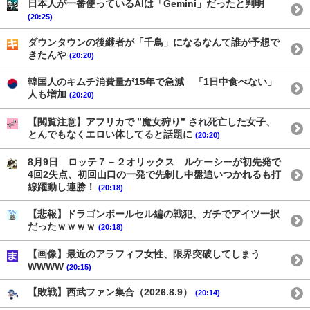
日本人が一番使っているAIは「Gemini」だったと判明
(20:25)
ダウンタウンの後継者が「千鳥」になるなんて誰が予想で
きたんや
(20:20)
韓国人のキムチ消費量が15年で急減 「1日中食べない」
人も増加
(20:20)
【閲覧注意】アフリカで ”魔女狩り” され死亡した女子、
とんでもなくエロい体してると話題に
(20:20)
8月9日 ロッテ７－２オリックス ルケーシーが初先発で
4回2失点、初回山口の一発で先制し中盤追いつかれるも打
線躍動し連勝！
(20:18)
【悲報】ドラゴンボールセル編の戦犯、ガチでアイツ一択
だったｗｗｗｗ
(20:18)
【画像】最近のアラフィフ女性、限界突破してしまう
WWWW
(20:15)
【敗戦】西武ファン集合（2026.8.9）
(20:14)