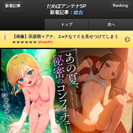
だめぽアンテナSP
Ranking
新着記事
新着記事：
総合
トップ
次へ
【画像】田原萌々アナ、エ●チなＹＣを見せつけてしまう
ｗｗｗｗｗｗ
(PickUP!)