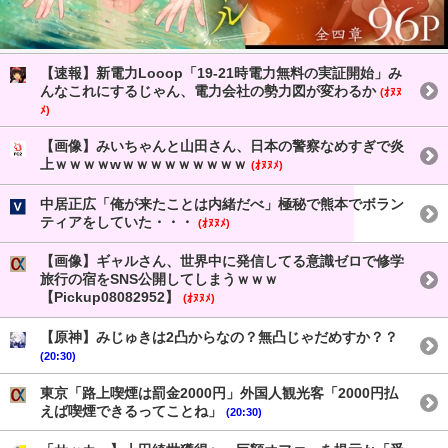
【速報】新電力Looop「19-21時電力無料の実証開始」み
んなこれにするじゃん、電力会社の勢力図が変わるか
(ｵﾇﾇ
ﾒ)
【画像】みいちゃんと山田さん、日本の警察なめすぎで炎
上ｗｗｗｗwｗｗｗｗｗｗｗｗｗ
(ｵﾇﾇﾒ)
中居正広「俺が来たことは内緒だべ」極秘で熊本でボラン
ティアをしていた・・・
(ｵﾇﾇﾒ)
【画像】ギャルさん、世界中に発信してる意識ゼロで修学
旅行の宿をSNS公開してしまうｗｗｗ
【Pickup08082952】
(ｵﾇﾇﾒ)
【原神】みじゅきは2凸からなの？無凸じゃだめすか？？
(20:30)
東京「路上喫煙は罰金2000円」外国人観光客「2000円払
えば喫煙できるってことね」
(20:30)