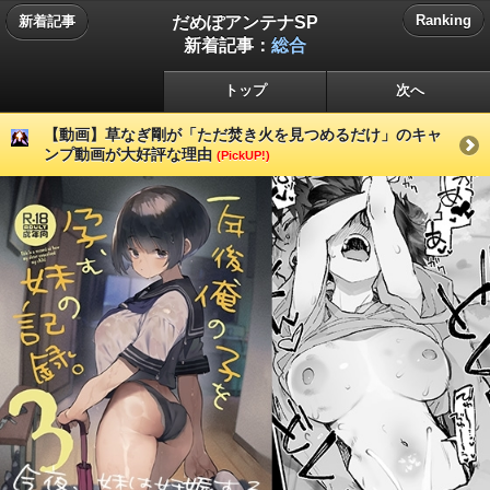
だめぽアンテナSP
Ranking
新着記事
新着記事：
総合
トップ
次へ
【動画】草なぎ剛が「ただ焚き火を見つめるだけ」のキャ
ンプ動画が大好評な理由
(PickUP!)