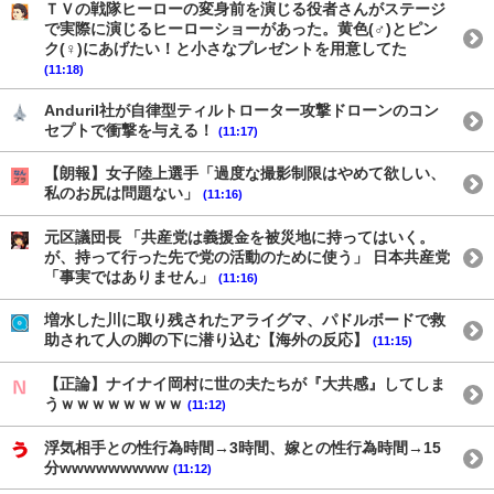
ＴＶの戦隊ヒーローの変身前を演じる役者さんがステージ
で実際に演じるヒーローショーがあった。黄色(♂)とピン
ク(♀)にあげたい！と小さなプレゼントを用意してた
(11:18)
Anduril社が自律型ティルトローター攻撃ドローンのコン
セプトで衝撃を与える！
(11:17)
【朗報】女子陸上選手「過度な撮影制限はやめて欲しい、
私のお尻は問題ない」
(11:16)
元区議団長 「共産党は義援金を被災地に持ってはいく。
が、持って行った先で党の活動のために使う」 日本共産党
「事実ではありません」
(11:16)
増水した川に取り残されたアライグマ、パドルボードで救
助されて人の脚の下に潜り込む【海外の反応】
(11:15)
【正論】ナイナイ岡村に世の夫たちが『大共感』してしま
うｗｗｗｗｗｗｗｗ
(11:12)
浮気相手との性行為時間→3時間、嫁との性行為時間→15
分wwwwwwwww
(11:12)