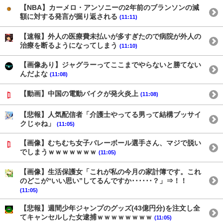
【NBA】カーメロ・アンソニーの2年前のブランソンの減
額に対する発言が掘り返される
(11:11)
【速報】外人の医療費未払いが多すぎたので病院が外人の
治療を断るようになってしまう
(11:10)
【画像あり】ジャグラーってここまでやらないと勝てない
んだよな
(11:08)
【動画】中国の電動バイクが発火炎上
(11:08)
【悲報】人気配信者「介護士やってる男って結構ブッサイ
クじゃね」
(11:05)
【画像】むちむち女子バレーボール選手さん、マジで脱い
でしまうｗｗｗｗｗｗｗ
(11:05)
【画像】生活保護女「これが私の今月の家計簿です。これ
のどこが“いい思い”してるんですか･･････？」⇒！！
(11:05)
【悲報】週間少年ジャンプのグッズ(43億円分)を注文し全
てキャンセルした女逮捕ｗｗｗｗｗｗｗｗ
(11:05)