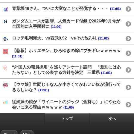
青葉坂46さん、ついに大変なことが発覚する・・・
(11:03)
ガンダムエースが謝罪…人気カード付録で2026年9月号が
全国的に入手困難に
(11:02)
ロッテ毛利海大、vs西武0.92 vsその他7.41
(11:02)
【悲報】ホリエモン、ひろゆきの嫁にブチギレｗｗｗｗｗ
(11:01)
“外国人の職員採用”を巡りアンケート設問 「差別にはあ
たらない」として公表する方針を決定 三重県
(11:01)
【ウマ娘】世間じゃなんか小さくてかわいい奴が流行って
るらしいな？
(11:01)
従姉妹の娘が「ワイニートのジッジ（金持ち）」にやたら
会いに来る理由ｗｗｗｗｗ
(11:00)
トップ
次へ