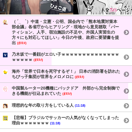
（ ´_ゝ`）中道・立憲・公明、国会内で「熊本地震対策本
部会議」各省庁からヒアリング・現地から意見聴取「パー
ティション、人手、宿泊施設の不足や、外国人実習生の
方々にも対応してほしい」今日の午後、政府に要望書を提
出
(ｵﾇﾇﾒ)
乃木坂で一番顔がエロい子ｗｗｗｗｗｗｗｗｗｗｗｗｗｗ
ｗｗｗｗｗ
(ｵﾇﾇﾒ)
海外「世界で日本を死守するぞ！」 日本の消防署を訪れた
ちびっ子集団が世界をメロメロに
(ｵﾇﾇﾒ)
中国製ルーター20機種にバックドア 外部から完全制御で
きる機能が仕込まれていた
(ｵﾇﾇﾒ)
理想的な年の取り方をしている人
(11:18)
【悲報】ブラジルでサッカーの人気がなくなってしまった
理由ｗｗｗｗｗｗｗ
(11:18)