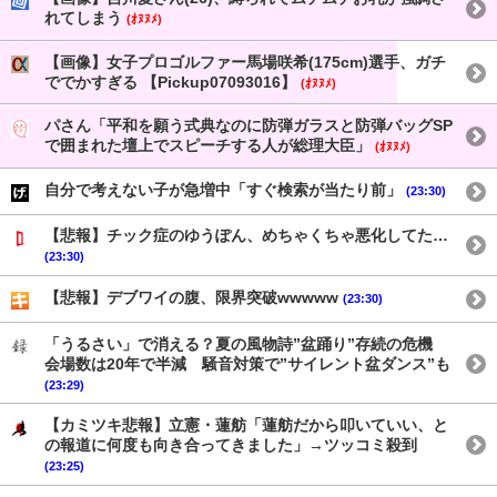
れてしまう
(ｵﾇﾇﾒ)
【画像】女子プロゴルファー馬場咲希(175cm)選手、ガチ
ででかすぎる 【Pickup07093016】
(ｵﾇﾇﾒ)
パさん「平和を願う式典なのに防弾ガラスと防弾バッグSP
で囲まれた壇上でスピーチする人が総理大臣」
(ｵﾇﾇﾒ)
自分で考えない子が急増中「すぐ検索が当たり前」
(23:30)
【悲報】チック症のゆうぽん、めちゃくちゃ悪化してた…
(23:30)
【悲報】デブワイの腹、限界突破wwwww
(23:30)
「うるさい」で消える？夏の風物詩”盆踊り”存続の危機
会場数は20年で半減 騒音対策で”サイレント盆ダンス”も
(23:29)
【カミツキ悲報】立憲・蓮舫「蓮舫だから叩いていい、と
の報道に何度も向き合ってきました」→ツッコミ殺到
(23:25)