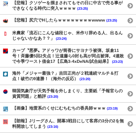
【悲報】クソゲーを掴まされてもその日に中古で売る事が
できなくなる時代に突入ｗｗｗｗ
(23:25)
【悲報】尻穴でHしたらｗｗｗｗｗｗｗｗwwww
(23:25)
米農家「流石にこんな値段じゃ、米作り辞める人、出るん
じゃないかなあ？？」
(23:24)
カープ〝悪夢〟アドゥワが筒香にサヨナラ被弾。坂倉11
号！斉藤優5回2失点！辻遠藤ら0封も高が同点被弾。4連敗
で今季ワースト借金17【広島3-4xDeNA/試合結果】
(23:23)
海外「メジャー最強？」吉田正尚が２戦連続マルチ＆打
点！破竹の9連勝！（海外の反応）
(23:20)
韓国気象庁が天気予報を外しまくり、主要紙「予報官らの
資質問題」と酷評
(23:20)
【画像】地雷系のくせにむちむちの香具師ｗｗｗ
(23:19)
【朗報】Jリーグさん、開幕3戦目にして客席の3分の2を無
料開放してしまう
(23:16)