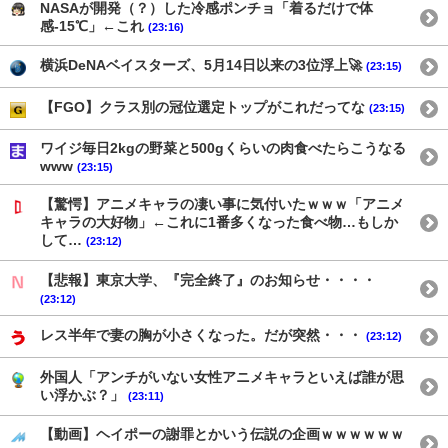
NASAが開発（？）した冷感ポンチョ「着るだけで体
感-15℃」←これ
(23:16)
横浜DeNAベイスターズ、5月14日以来の3位浮上🚀
(23:15)
【FGO】クラス別の冠位選定トップがこれだってな
(23:15)
ワイジ毎日2kgの野菜と500gくらいの肉食べたらこうなる
www
(23:15)
【驚愕】アニメキャラの凄い事に気付いたｗｗｗ「アニメ
キャラの大好物」←これに1番多くなった食べ物…もしか
して…
(23:12)
【悲報】東京大学、『完全終了』のお知らせ・・・・
(23:12)
レス半年で妻の胸が小さくなった。だが突然・・・
(23:12)
外国人「アンチがいない女性アニメキャラといえば誰が思
い浮かぶ？」
(23:11)
【動画】ヘイポーの謝罪とかいう伝説の企画ｗｗｗｗｗｗ