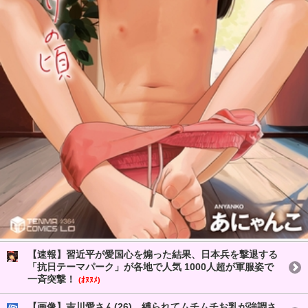
【速報】習近平が愛国心を煽った結果、日本兵を撃退する
「抗日テーマパーク」が各地で人気 1000人超が軍服姿で
一斉突撃！
(ｵﾇﾇﾒ)
【画像】吉川愛さん(26)、縛られてムチムチお乳が強調さ