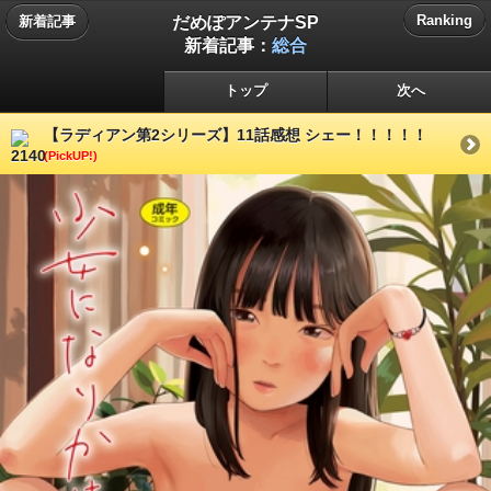
だめぽアンテナSP
Ranking
新着記事
新着記事：
総合
トップ
次へ
【ラディアン第2シリーズ】11話感想 シェー！！！！！
(PickUP!)