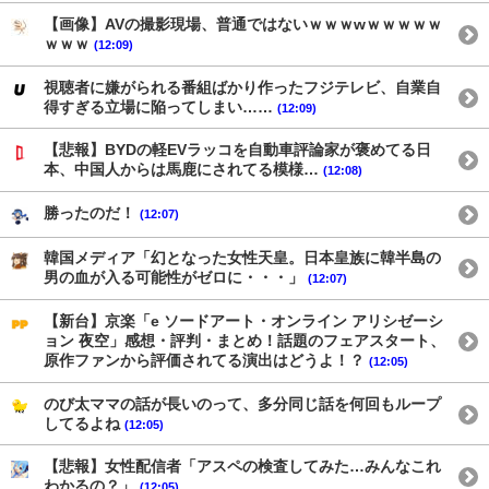
【画像】AVの撮影現場、普通ではないｗｗｗwｗｗｗｗｗ
ｗｗｗ
(12:09)
視聴者に嫌がられる番組ばかり作ったフジテレビ、自業自
得すぎる立場に陥ってしまい……
(12:09)
【悲報】BYDの軽EVラッコを自動車評論家が褒めてる日
本、中国人からは馬鹿にされてる模様…
(12:08)
勝ったのだ！
(12:07)
韓国メディア「幻となった女性天皇。日本皇族に韓半島の
男の血が入る可能性がゼロに・・・」
(12:07)
【新台】京楽「e ソードアート・オンライン アリシゼーシ
ョン 夜空」感想・評判・まとめ！話題のフェアスタート、
原作ファンから評価されてる演出はどうよ！？
(12:05)
のび太ママの話が長いのって、多分同じ話を何回もループ
してるよね
(12:05)
【悲報】女性配信者「アスペの検査してみた…みんなこれ
わかるの？」
(12:05)