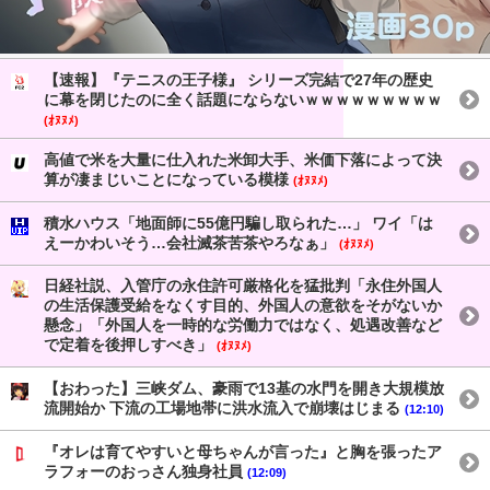
【速報】『テニスの王子様』 シリーズ完結で27年の歴史
に幕を閉じたのに全く話題にならないｗｗｗｗｗｗｗｗｗ
(ｵﾇﾇﾒ)
高値で米を大量に仕入れた米卸大手、米価下落によって決
算が凄まじいことになっている模様
(ｵﾇﾇﾒ)
積水ハウス「地面師に55億円騙し取られた…」 ワイ「は
えーかわいそう…会社滅茶苦茶やろなぁ」
(ｵﾇﾇﾒ)
日経社説、入管庁の永住許可厳格化を猛批判「永住外国人
の生活保護受給をなくす目的、外国人の意欲をそがないか
懸念」「外国人を一時的な労働力ではなく、処遇改善など
で定着を後押しすべき」
(ｵﾇﾇﾒ)
【おわった】三峡ダム、豪雨で13基の水門を開き大規模放
流開始か 下流の工場地帯に洪水流入で崩壊はじまる
(12:10)
『オレは育てやすいと母ちゃんが言った』と胸を張ったア
ラフォーのおっさん独身社員
(12:09)