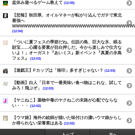
盆休み遊べるゲーム教えて
(12:05)
【悲報】秋田県、オイルマネーが転がり込んでガチで東北
最強へ
WWWWWWWWWWWWWWWWWWWWWWWWWWWWWWW
(12:04)
「ついに夏フェスの季節だね。伝説の島、巨大な氷、眠る
財宝……心躍る要素が目白押しだ。今から楽しみで仕方な
いよ！」オーガスト『あいミス』新イベント『真夏の氷島
フェス』
(12:03)
【遊戯王】Fカップは「烙印」多すぎじゃない？
(12:03)
【動画】白人「日本で一番美味い食べ物はこれな、試して
みろ！飛ぶぞ」
(12:03)
【ヤニねこ】薬物中毒のヤクねこの末路が心配でならな
い・・・
(12:02)
【ウマ娘】海外の絵師が描いた味付けの濃いウマ娘からし
か得られない栄養素はある
(12:02)
トップ
次へ