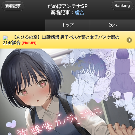
だめぽアンテナSP
Ranking
新着記事
新着記事：
総合
トップ
次へ
【あひるの空】11話感想 男子バスケ部と女子バスケ部の
試合
(PickUP!)