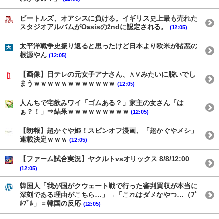
ビートルズ、オアシスに負ける。イギリス史上最も売れた
スタジオアルバムがOasisの2ndに認定される。
(12:05)
太平洋戦争史振り返ると思ったけど日本より欧米が諸悪の
根源やん
(12:05)
【画像】日テレの元女子アナさん、∧∨みたいに脱いでし
まうｗｗｗｗｗｗｗｗｗｗｗｗ
(12:05)
人んちで宅飲みワイ「ゴムある？」家主の女さん「は
ぁ？！」⇒結果ｗｗｗｗｗｗｗｗｗ
(12:05)
【朗報】超かぐや姫！スピンオフ漫画、「超かぐやメシ」
連載決定ｗｗｗ
(12:05)
【ファーム試合実況】ヤクルトvsオリックス 8/8/12:00
(12:05)
韓国人「我が国がクウェート戦で行った審判買収が本当に
深刻である理由がこちら…」→「これはダメなやつ…（ﾌﾞ
ﾙﾌﾞﾙ」＝韓国の反応
(12:05)