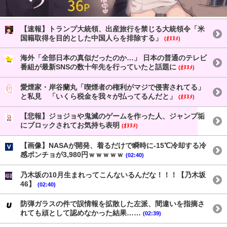
【速報】トランプ大統領、出産旅行を禁じる大統領令「米
国籍取得を目的とした中国人らを排除する」
(ｵﾇﾇﾒ)
海外「全部日本の真似だったのか…」 日本の普通のテレビ
番組が最新SNSの数十年先を行っていたと話題に
(ｵﾇﾇﾒ)
愛煙家・岸谷蘭丸「喫煙者の権利がマジで侵害されてる」
と私見 「いくら税金を我々が払ってるんだと」
(ｵﾇﾇﾒ)
【悲報】ジョジョや鬼滅のゲームを作った人、ジャンプ垢
にブロックされてお気持ち表明
(ｵﾇﾇﾒ)
【画像】NASAが開発、着るだけで瞬時に-15℃冷却する冷
感ポンチョが3,980円ｗｗｗｗｗ
(02:40)
乃木坂の10月生まれってこんないるんだな！！！【乃木坂
46】
(02:40)
防弾ガラスの件で誤情報を拡散した左派、間違いを指摘さ
れても頑として認めなかった結果……
(02:39)