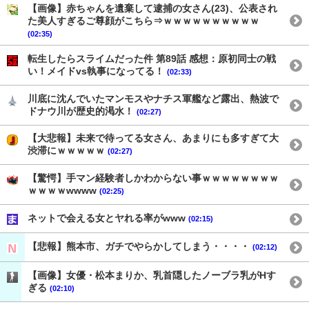
【画像】赤ちゃんを遺棄して逮捕の女さん(23)、公表され
た美人すぎるご尊顔がこちら⇒ｗｗｗｗｗｗｗｗｗｗ
(02:35)
転生したらスライムだった件 第89話 感想：原初同士の戦
い！メイドvs執事になってる！
(02:33)
川底に沈んでいたマンモスやナチス軍艦など露出、熱波で
ドナウ川が歴史的渇水！
(02:27)
【大悲報】未来で待ってる女さん、あまりにも多すぎて大
渋滞にｗｗｗｗｗ
(02:27)
【驚愕】手マン経験者しかわからない事ｗｗｗｗｗｗｗｗ
ｗｗｗｗwwww
(02:25)
ネットで会える女とヤれる率がwww
(02:15)
【悲報】熊本市、ガチでやらかしてしまう・・・・
(02:12)
【画像】女優・松本まりか、乳首隠したノーブラ乳がHす
ぎる
(02:10)