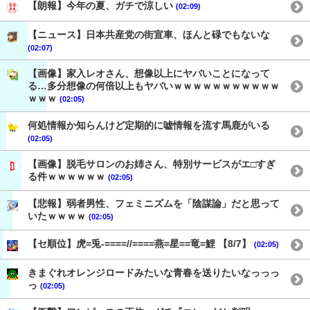
【朗報】今年の夏、ガチで涼しい
(02:09)
【ニュース】日本共産党の街宣車、ほんと碌でもないな
(02:07)
【画像】家入レオさん、想像以上にヤバいことになって
る…多分想像の何倍以上もヤバいｗｗｗｗｗｗｗｗｗｗｗ
ｗｗｗ
(02:05)
何処情報か知らんけど定期的に嘘情報を流す馬鹿がいる
(02:05)
【画像】脱毛サロンのお姉さん、特別サービスがエ□すぎ
る件ｗｗｗｗｗｗ
(02:05)
【悲報】弱者男性、フェミニズムを「陰謀論」だと思って
いたｗｗｗｗ
(02:05)
【セ順位】虎=兎-====//====燕=星==竜=鯉 【8/7】
(02:05)
きまぐれオレンジロードみたいな青春を送りたいなっっっ
っ
(02:05)