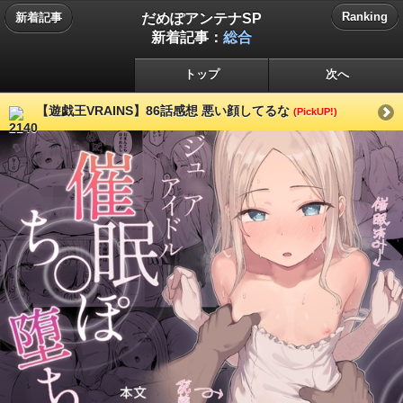
だめぽアンテナSP
Ranking
新着記事
新着記事：
総合
トップ
次へ
【遊戯王VRAINS】86話感想 悪い顔してるな
(PickUP!)