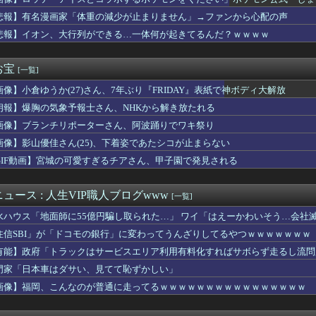
別大学生殺人事件、主犯格の川口被告(19)に無期懲役の判決・・...
会】外国人審判約10人に性的接待か 計1496回、約2億ウォン...
悲報】有名漫画家「体重の減少が止まりません」→ファンから心配の声
なくなった途端に甘える娘wwww大学生の息子には直接仕送りして...
悲報】イオン、大行列ができる…一体何が起きてるんだ？ｗｗｗｗ
スト「原爆を二度と使わせてはならない」→リプ「もちろん中国の核...
『ナチス時代の国会』がガチでカッコ良すぎるwwwwwww
の柔らかかった男が九州男児っぽくなっていく姿には衝撃
お宝
[一覧]
の孤独を知る剣持刀也の「絶対服従」という名のエンターテインメント
画像】小倉ゆうか(27)さん、7年ぶり『FRIDAY』表紙で神ボディ大解放
アニメみたいな乳袋の女子高生ｗｗｗwｗｗｗｗｗｗｗｗ❤
25試合 .304(102-31) 6本 26打点 ...
朗報】爆胸の気象予報士さん、NHKから解き放たれる
結ちゃん、お胸スゴすぎｗｗｗｗｗｗｗｗｗ
画像】ブランチリポーターさん、阿波踊りでワキ祭り
ん、本日6タコ3三振で8月OPS.372
だけ自己顕示欲が強いんだ」と左派が『高木美帆氏に送られた包丁セ...
画像】影山優佳さん(25)、下着姿であたシコが止まらない
に外国人が住み着いている」と通報 不法残留でネパール国籍の男逮捕
GIF動画】宮城の可愛すぎるチアさん、甲子園で発見される
膨大な量の兵器がある」トランプ大統領が主張…在庫枯渇の報道受け！
期生、すぐベロを「こう」やってシてしまうwwwwww
知らぬ財布を交番に届けた。その中の免許証を見た警察官から「これ...
ュース : 人生VIP職人ブログwww
[一覧]
ーのおいなり巻（600円）、卑猥すぎて賛否両論ｗｗｗｗｗｗ(画...
水ハウス「地面師に55億円騙し取られた…」 ワイ「はえーかわいそう…会社
香さん、水着グラビアにしれっと復帰してしまうｗｗｗｗｗｗｗ
』PS5/Switch/Steamで2026年冬発売決定...
住信SBI」が「ドコモの銀行」に変わってうんざりしてるやつｗｗｗｗｗｗｗ
メの赤ちゃんを放流した人、最悪の行動だと叩かれるｗｗｗｗ
有能】政府「トラックはサービスエリア利用有料化すればサボらず走るし流問
ご飯全部おにぎりにしてくれた。わずかにビオレ薬用ハンドソープの...
門家「日本車はダサい、見てて恥ずかしい」
ム】アムロ「俺は前から、シャアのパートナーには包容力のある女性...
平和式典 広島ゲートパークにて中核派がバリキッショい“ムカデ行...
画像】福岡、こんなのが普通に走ってるｗｗｗｗｗｗｗｗｗｗｗｗｗｗｗｗ
が木村昴(葛飾区に住んでたこともある)になると思う人
高れす(^q^)