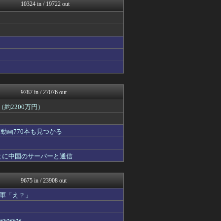
修羅の華-家庭・生活まとめ
10324 in / 19722 out
Zチャンネル＠VIP
ニュー速VIPブログ(`･...
いたしん！
遊戯王マスターデュエルまと...
watch＠２ちゃんねる
うまぴょいチャンネル -ウ...
フィルダースチョイス
PlaySphere | ...
なんJ PRIDE
9787 in / 27076 out
約2200万円）
動画770本も見つかる
とに中国のサーバーと通信
9675 in / 23908 out
軍「え？」
wwww