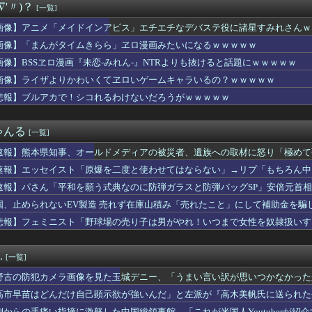
∇'〃)？
[一覧]
初の女性総長が誕生か この2人の一騎打ちになりそう
PTSDと診断された当時、世間はまだPTSDという言葉は浸透さ...
画像】アニメ「メイドインアビス」エチエチなデバステ役に諸星すみれさんｗ
晩御飯のおかずがチクワだけみたいな回があった気がする
画像】「まんがタイムきらら」ヱロ漫画みたいになるｗｗｗｗｗ
不足問題で前選管委員長らが出国禁止に」→「茶番だ」「不正選挙の...
170cmの日本人、40cmデカい相手を踊らせてる」
画像】BSSヱロ漫画『未恋-みれん-』NTRよりも抜けると話題にｗｗｗｗｗ
冠、女性初の棋士資格懸かる白玲戦「今まで通りに」
画像】ライザよりかわいくてヱロいゲームキャラいるの？ｗｗｗｗｗ
パスポート、思い切りパクりました」群馬県「
悲報】ブルアカで！シコれるわけないだろうがｗｗｗｗｗ
用サイズ登場
、「ビキニデカい動画」が出回る→ミーグリが売れるwwwwww
中日Aクラス入り？行けます！（即答）」
ゃんる
[一覧]
が泥ママになっていた。勉強も出来て、優しい子だったのに何が彼女...
2011～12年に国際審判員らを性接待 ［8/7］
速報】熊本県知事、オールドメディアの被災者、遺族への取材に怒り「極めて
リープ系のアニメで1番面白い作品ｗｗｗｗ
速報】エッセイスト「原爆を二度と使わせてはならない」→リプ「もちろん中
「ゲームやりません、漫画読みません、アニメ見ません、5ch飽...
イナムコ決算、プリキュアが前年比大幅減少
速報】パさん「平和を願う式典なのに防弾ガラスと防弾バッグSP」安倍元首
ドFCがFWフアンマ・デルガドの加入を正式発表 「皆さんに最高...
れる
国、止められないEV製造 売れず在庫山積み「売れたこと」にして補助金を騙
トレスでマジで辞めたい
悲報】フェミニスト「野球場の売り子は男がやれ！いつまで女性を奴隷扱いす
〇〇も疲れ果てた…〇〇の個体数が急減」
イ・レナードに新たな疑惑…スコアボード製造企業と秘密契約か
本に偽善行為で2000万円寄付ｗｗｗｗｗｗｗ
.
[一覧]
はやめとけ」という風潮、広まりつつある・・・
クに決める池田瑛紗ちゃんが強すぎる！！！【乃木坂46】
野古の防犯カメラ画像を見た玉城デニー、「うまい言い訳が思いつかなかった
額ともに初の日本超え 26年上期、AI特需の恩恵で差
トを……
高市早苗はどんだけ自己顕示欲が強いんだ」と左派が『高木美帆氏に送られた
め！」男「アン♡ ﾋﾞｭﾙ」⇒ とんでもない逆レ●プ動画がこ...
とがない」と言い張るも……
側からの手痛い指摘に激怒した中国総領事館、「これが米国人Youtuberが