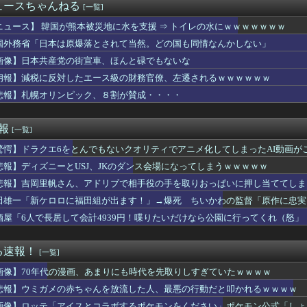
とても払えず」 相次ぐ家賃値上げ、どうすれば
ュースちゃんねる
[一覧]
7日16:00～ ロッテ－巨人
負けてる女に「1万でどやw」と言い続けたらwwww
ニュース】 韓国が熊本被災地に水を支援 ⇒ トイレの水にｗｗｗｗｗｗｗ
直球に強い打者ランキング
国外務省「日本は原爆落とされて当然。どの国も同情なんかしない」
ーとUSJ、JKのダンス会場になってしまうｗｗｗｗｗ
画像】日本共産党の街宣車、ほんと碌でもないな
韓国「信用赦免を何回やっても、何回やっても」⇒ 257万人赦...
モール熊本爆発事故「本当のことを…」遺族語る
朗報】減税に反対したエース級の財務官僚、左遷されるｗｗｗｗｗｗ
ァ・ロックハートさん、エロすぎるｗｗｗ
悲報】札幌オリンピック、８割が賛成・・・・
女子高生、お前らに苦言ｗｗｗｗｗｗｗｗｗｗ
殺人事件、主犯格の川口被告(19)に無期懲役の判決
を脱出した中日、今日から阪神との3連戦（ビジター）
速報
[一覧]
ぎ
驚愕】ドラクエ6をとんでもないクオリティでアニメ化してしまったAI動画が
まま一口、鉄板焼きの店で頭を抱えた男「もう時間の匂いまで嗅ぎ分...
食で大盛り頼むのを辞めてみます？」ワイ「食っちゃいけないものを...
悲報】ディズニーとUSJ、JKのダンス会場になってしまうｗｗｗｗｗ
いなら交渉にもならないよ 〜 【日本水産物輸入禁止に釈明が必要...
悲報】吉岡里帆さん、アドリブで相手役の手を取りおっぱいに押し当ててしま
に毎回チップ10000渡してる→こうなるwww
ったか？(´・ω・｀)
田雄一「新ケロロに福田組が出ます！」→爆死 ちいかわの監督「原作に忠実
B小栗有以ﾁｬﾝと伊藤百花ﾁｬﾝの 手作りお弁当が食べれるイベ...
酒屋「6人で長居して会計4939円！喋りたいだけなら公園に行ってくれ（怒」
下位転落で2軍由宇球場の移転先を考え始める。
8日は銀だこの日！先着88名に8個入りを88円で提供
で大家さん、ガチで『深刻な状態』になってしまう・・・・
る速報！
[一覧]
も子供ができる可能性は5%ほどの体。その旦那が外で子供を作った...
画像】70年代の漫画、あまりにも時代を先取りしすぎていたｗｗｗｗ
イナ保険証に慣れてきたー？」
室外機、限界突破ｗｗｗｗｗ（画像あり）
悲報】ウミガメの赤ちゃんを放流した人、最悪の行動だと叩かれるｗｗｗｗ
テると知った日ｗ 嫁のiPhoneが証拠だらけだったんだがｗ...
画像】ロッテ「アイスとコラボするポケモンをください」ポケモン公式「しょ