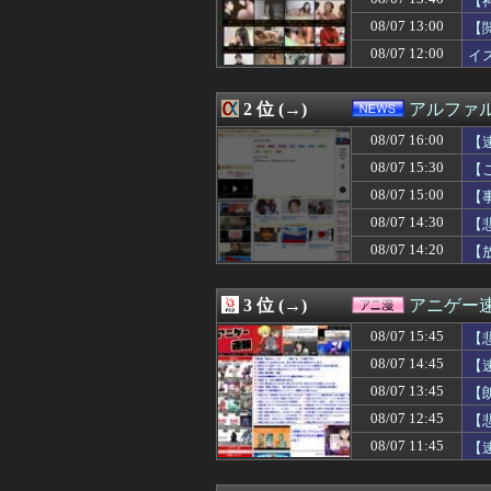
【
08/07 16:05
韓国人「その衝撃
08/07 13:00
【
08/07 16:05
【画像】福井県
08/07 12:00
08/07 16:02
※「スパロボは
イ
08/07 16:02
「日本人が減り外
08/07 16:01
友達とPCで遊ん
2 位 (→)
アルファ
08/07 16:01
【福岡】3年間で
08/07 16:01
火拳のエース「や
08/07 16:00
【
08/07 16:01
【動画】手術中
08/07 15:30
【
08/07 16:01
渡邊渚さん「私が
08/07 16:00
【ウマ娘】ステ
08/07 15:00
【
08/07 16:00
鈴代紗弓さん、
08/07 14:30
【
08/07 16:00
『暗黒騎士ガイ
08/07 14:20
【
08/07 16:00
本気でパチンコを
【P
08/07 16:00
【速報】北海道江
08/07 16:00
【にじさんじ】サ
3 位 (→)
アニゲー
08/07 16:00
今年のサンマは
08/07 16:00
【ラブライブ！】
08/07 15:45
【
08/07 16:00
【動画】自動ド
08/07 14:45
【
08/07 16:00
森保監督「続投の
08/07 16:00
08/07 13:45
中居正広（無職）
【
08/07 16:00
【画像あり】ディ
08/07 12:45
【
08/07 16:00
【ジャングリア沖
08/07 11:45
【
08/07 16:00
浦野芽良アナ、
08/07 16:00
北海道日本ハム
08/07 16:00
群馬・栃木←コ