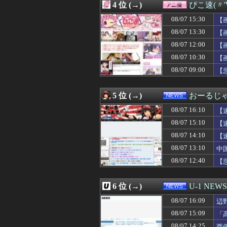
4 位 (→)
ぴこ速(〃'
08/07 16:00
【画像】国連、
08/07 16:00
渡邊渚さん「私が
08/07 15:30
【
08/07 16:00
『あたしンち』
08/07 13:30
【
08/07 16:00
韓国人「投票用紙
08/07 12:00
08/07 16:00
【衝撃】韓国人「
【
08/07 16:00
西山朋佳女流三
08/07 10:30
【
08/07 16:00
茨城県「群馬の
08/07 09:00
【
08/07 16:00
ブタメンに大人
08/07 15:58
【朗報】海邉朱莉
08/07 15:57
立浪和義さん「
5 位 (→)
おーるじ
08/07 15:57
中学時代の同級生
08/07 15:55
韓国サッカー協会 
08/07 16:10
【
08/07 15:48
【朗報】タイム
08/07 15:10
【
08/07 15:46
ニートワイ(32)
08/07 14:10
08/07 15:45
【悲報】バンダ
【
08/07 15:44
鹿児島ユナイテッ
忘
08/07 13:10
中
08/07 15:43
介護職だけどス
08/07 12:40
【
08/07 15:41
韓国人「猛暑で
08/07 15:41
【NBA】カワ
08/07 15:40
ヒカキンさん、熊
6 位 (→)
U-1 NEWS
08/07 15:40
「片親の女だけ
08/07 15:40
モノクロでロッ
08/07 16:09
辺
08/07 15:40
韓国と台湾の輸出
ン
08/07 15:09
「
08/07 15:40
女の子「オラぁ、孕
こ
08/07 14:25
西