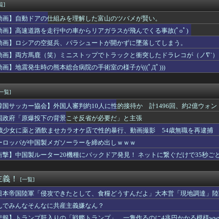
を通じて小学校の入学祝いを渡した。届いたのは年賀状の「気にかけ...
覧]
が過去最高益。2000年のアニメ放送当時を上回る
動画】自動ドアの仕組みを理解した富山のツバメが賢い。
ール「第3弾」
美さん
動画】高速道路を走行中の車からリアガラスが飛んでくる事故(ﾟoﾟ)
ュージョンカップ」のミッションは融合しないといけないんですか？
動画】ロシアの空挺兵、パラシュートが開かずに墜落してしまう。
」という絵師の力で硬派ファンタジーと誤解させ人気出たなろう作品...
動画】両方馬鹿（笑）ミニストップでトラックと衝突したドラレコが（ノ∇`）
女性トレーナーでも運命の対比が美しい…【スタブロ第63話】
容疑者、詰む 情報提供が累計1万3600件超え 目撃情報は「関...
動画】地震発生時の熊本総合病院の手術室の様子が(((ﾟДﾟ)))
かつてない脅威に立ち向かうアクションRPGアドベンチャー『M...
ロ一番しょうゆ味、圧倒的に人気なしｗｗｗｗｗｗｗｗｗｗ
[一覧]
韓国サッカー協会】外国人審判約10人に性的接待か 計1496回、約2億ウォン（
国政府「原爆投下の背景こそ反省が必要だ」と主張
5歳少女に薬と酒飲ませカラオケ店で性的暴行、動画撮影 54歳無職を再逮捕 
ーロッパが中国製メガソーラーを締め出しｗｗｗ
衝撃】中国製ルーター20機種にバックドア発見！ ネットに繋ぐだけで35秒ご
主義！
[一覧]
日本帝国陸軍「侵攻できたとして、食糧どうすんだよ」大本営「現地調達」陸
んでみんなそんなに共産主義嫌なん？
悲報】トランプ肝入りの「戦艦トランプ」、一隻作るのに4兆円かかる模様www