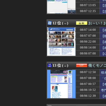
08/07 15:10
【速報】北海道江
08/07 13:05
08/07 15:10
【韓国サッカー協
【
08/07 15:10
【困惑】同居じゃ
08/07 12:35
【
08/07 15:10
【速報】エッセイ
08/07 15:09
【画像】ドイツの
08/07 15:09
都会育ちで物腰
12 位 (→)
お～い！
08/07 15:09
【寂しい】本物
08/07 14:00
【
08/07 15:09
【動画】まるで
08/07 15:09
エンカーナシオン(De) 
08/07 07:00
【
08/07 15:09
【画像】本田望
08/06 22:00
【
08/07 15:09
【悲報】村上宗隆さ
08/06 14:00
08/07 15:09
「高市早苗はどん
【
08/07 15:09
【佐賀】「神社
08/06 07:00
【
08/07 15:08
アメリカには「
08/07 15:08
【速報】乃木坂5
08/07 15:06
旅行先で拾った見
13 位 (→)
働くモノニ
08/07 15:05
【悲報】ディズニ
08/07 12:50
積
08/07 15:05
【画像】小倉優
08/07 15:05
STG『カラドリウス2
08/07 08:00
「
08/07 15:05
【悲報】ウミガ
08/07 00:57
【
08/07 15:05
釣りに行く息子が
08/06 19:52
専
08/07 15:05
【機動戦士ガンダ
08/07 15:04
【閲覧注意動画】
08/06 12:39
【
08/07 15:04
両津の2代目声優
08/07 15:04
親の遺産でニート最