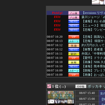
PickUp!
【revisions
ｵﾇﾇﾒ
森川ジョージ「み
ｵﾇﾇﾒ
【速報】れいわ
ｵﾇﾇﾒ
【ニュース】 韓
ｵﾇﾇﾒ
【悲報】ワンピー
08/07 16:20
【悲報】面識ない
08/07 16:13
【悲報】 韓国サ
08/07 16:12
約3万円が入って
08/07 16:12
【衝撃】若者達
08/07 16:11
外国人「中華料
08/07 16:10
【驚愕】ドラクエ
08/07 16:10
【画像】NHK 
08/07 16:10
【速報】熊本県知
08/07 16:09
【朗報】プレミア
08/07 16:09
【画像】おっぱ
08/07 16:09
辺野古の防犯カメ
08/07 16:09
【事実陳列罪】X
1 位 (→)
ポッカキ
08/07 16:06
【動画】こうい
08/07 16:05
【悲報】クロち
08/07 15:40
女
08/07 16:05
【エロ漫画】「
08/07 15:00
【
08/07 16:05
【画像】70年
08/07 16:05
長瀬智也がスネ
08/07 13:40