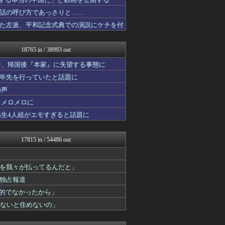
うしみつ-5chまとめ-
ゴールデンタイムズ
話の呼び方であっさりと……
なんじぇいスタジアム＠なん...
た左派、平和記念式典での演説にケチを付
ウマ娘うまぴょい速報
修羅場ライフ速報
ベイスターズNEWS
18765 in / 38993 out
不思議.net - 5ch...
櫻坂46まとめもり～
者、帰国後『本家』に失望する事態に
世界の憂鬱 海外・韓国の反...
十年先を行っていたと話題に
筋肉速報
の声
修羅の華-家庭・生活まとめ
えっ!?またここのサイト?
をメロメロに
痛いニュース(ﾉ∀`)
高生4人組がエモすぎると話題に
いたしん！
ガジェット2ch
ROMれ！ペンギン(AKB...
17815 in / 54486 out
なんJ PRIDE
コリアル
アルファルファモザイク＠ネ...
を我々が払ってるんだと」
ラビット速報
独占報道
阪神タイガースちゃんねる
ぴこ速(〃'∇'〃)？
力的でなかったから」
気団まとめ-噫無情-｜嫁・...
わないと住めないの」
なんじぇいスタジアム＠なん...
漫画まとめ速報