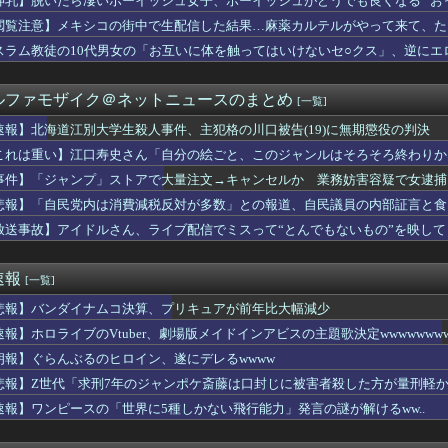
神乳】脱いだら凄いボーイッシュ女子、ボーイッシュがどうでも良くなる ”おっ
的な見た目から日本で話題になった弁当がこちら…」→「どんな刺激...
閲覧注意】メキシコの街中で生配信した結果…麻薬カルテルがやって来て、た
警初の女性本部長さん、宝塚にいそうな美熟女だったｗｗｗｗｗｗ
ウィンキー時代のほうが良かった」←具体的には？
スラム教徒の10代男女の「お互いに体を触ってはいけないセ○クス」、逆にエ
国人が増えた｣市区町村ランキング 1位 大阪市、2位 横浜市、...
でるんだがキーボードとマウス使った方がいいゲームでも頑なにパッ...
ルファモザイク＠ネットニュースのまとめ
[一覧]
2億6500万円 福岡県議会「海外視察費」公表
めとけよ。お前は煙だろうが俺は火だ。俺とお前の能力じゃ勝負はつ...
速報】北海道江別大学生殺人事件、主犯格の川口被告(19)に無期懲役の判決
に熊本地震が直撃した映像、凄まじい…
これは重い】江口寿史さん「自分の絵ごと、このジャンルはそろそろ終わりか
PTSDと診断された当時、世間はまだPTSDという言葉は浸透さ...
ゴドリジャ「パパぁ♥」
事件】「ジャンプ」ストアで大量注文→キャンセルか 業務妨害容疑で女逮捕
太くて長い棒状のものをナデナデしてしまう・・・
悲報】「自民党内は消費減税反対が多数」との報道、自民議員の内部証言と食
ア』って今思えば微妙なカードだよな
放送事故】アイドルさん、ライブ配信でミスって“とんでもないもの”を映し
流行らせるには「初心者用超賑やかモードとシンプルモード搭載」「...
ickup07092038】
別大学生殺人事件、主犯格の川口被告(19)に無期懲役の判決
ロメちゃんおまんが、ランダム配置の暗証番号入力に敗北「3回失敗...
速報
[一覧]
少なく小さい 国の研究機関は「これまでになく厳しい年になる」
最近は越境nmmnがアツい🐟
悲報】バンダイナムコ決算、プリキュアが前年比大幅減少
アの仕組みを理解した富山のツバメが賢い。
速報】ホロライブのVtuber、劇場版メイドインアビスの主題歌決定wwwwwwww
謎」 JFAのドン・田嶋幸三に直撃 「目標達成できなかったか...
、熊本に多額の寄付していた。知人「誰にも知られなくてもいい、と...
朗報】ぐらんぶるのヒロイン、遂にデレるwwww
ズニーの「おいなり巻（600円）」、卑猥すぎて賛否両論ｗｗｗｗ...
悲報】Z世代「求刑7年のジャンポケ斎藤は口封じに被害者殺した方が量刑軽か
縄】「ロイヤルチケット」発売、アトラクション優先案内、ソフトド...
速報】ワンピースの「世界に5種しかない飛行能力」発言の謎が解けるww..
透けブラおっぱい膨らみのカタチがエッロ過ぎ最高！
ファイターズがSBに中々勝ててない理由←これ
ンビ感あるよな