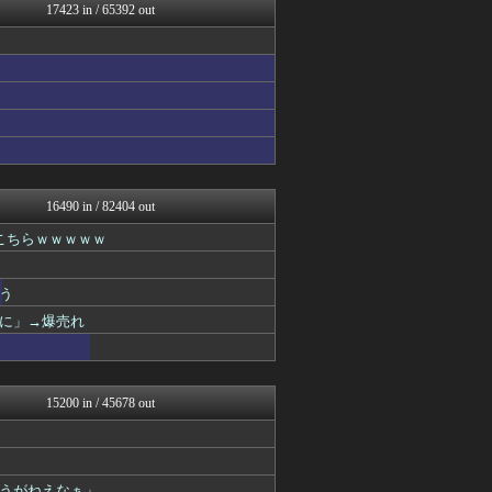
日本第一！ニュース録
17423 in / 65392 out
まとめロッテ！
バズッター速報
やみ速@なんJ西武まとめ
VIPPER速報
キムチ速報
【サッカー まとめ】サカラ...
じわ速 芸能ニュースまとめ
まとめたニュース
ガハろぐNewsヽ(･ω･...
なんじぇいスタジアム＠なん...
16490 in / 82404 out
なんJ PRIDE
こちらｗｗｗｗｗ
QQQ(海外の反応)
りぷらい速報
反日愚国 恨寓瘻
う
まとめCUP
理想ちゃんねる
に」→爆売れ
AKB48タイムズ（AKB...
広島東洋カープまとめブログ...
ゴールデンタイムズ
NEWSまとめもりー｜2c...
15200 in / 45678 out
浮気ちゃんねる
キニ速
mashlife通信
気団まとめ-噫無情-｜嫁・...
うがねえなぁ」