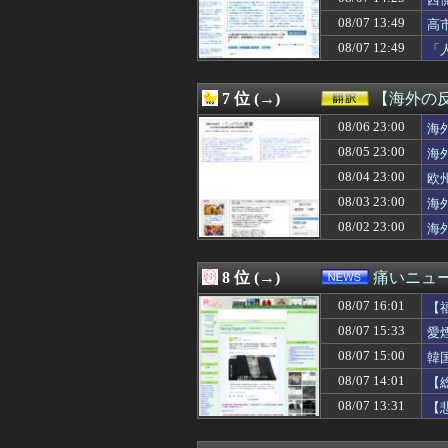
08/07 15:39
【画像】精神科「
も
08/07 15:39
みいちゃん、セ
08/07 13:49
高
08/07 15:38
西武、中村剛也（
08/07 12:49
「
08/07 15:37
【スターブロッ
け
08/07 15:36
義弟夫婦が義実家
08/07 15:35
横濱漢祭 2026
7 位 (→)
【海外の
08/07 15:35
SNSで異性とや
08/07 15:35
08/06 23:00
【櫻坂46】この意
海
08/07 15:35
韓国人「英メディ
08/05 23:00
海
08/07 15:34
【画像】声優の井
08/04 23:00
欧
08/07 15:33
新幹線でも行ける
08/07 15:33
ワイ童貞くん、飲
08/03 23:00
海
08/07 15:33
愛煙家・岸谷蘭丸
08/02 23:00
海
08/07 15:33
【画像】杉原杏
08/07 15:32
洋服の青山も空
08/07 15:31
【朗報】AKB48 新
8 位 (→)
痛いニュース
08/07 15:31
赤ちゃん「オン
08/07 16:01
08/07 15:31
韓国人「実は昔
【
08/07 15:30
【これは重い】
08/07 15:33
愛
08/07 15:30
【動画】高須幹弥
08/07 15:00
韓
08/07 15:30
阪神タイガース 1
08/07 15:30
【画像】アニメ「
08/07 14:01
【
08/07 15:30
【愕然】嫁が冷た
08/07 13:31
【
08/07 15:29
交流戦終わったころ
08/07 15:29
【悲報】みい山