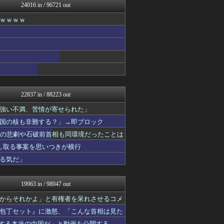
24016 in / 96721 out
オレ的ゲーム速報＠刃
キニ速
ｗｗｗｗ
けおけお速報
韓国ニュース反応まとめ
ニチカン！
2ch名人
エアライン本舗
カンダタ速報
乃木坂46まとめ 乃木りん...
なんじぇいスタジアム＠なん...
22837 in / 88223 out
奥様は鬼女-DQN返しまと...
国難にあってもの申す！！
強い不満、苦情が寄せられた」
アニはつ -アニメ発信場-
国の核も非難する？」→即ブロック
なんJ PRIDE
相の悲劇や石破前首相も同環境だったことは
アニゲー速報
ドメサカブログ
し取る事案を思いつきが横行
ふぇー速
る気だ」
ハウメニージャパン！
バスケまとめ・COM
キニ速
19963 in / 98047 out
スコールちゃんねる｜２ちゃ...
坂道情報通～乃木坂46まと...
からそれかよ」と有権者を呆れさせるコメ
にゅーすアルー！
包丁セット』に激怒、「こんな首相は見た
ポッカキット
紹介する本当の中国だ」と動画を公開する