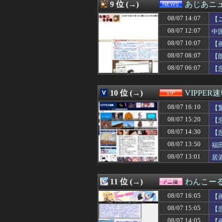
08/07 15:29
8万が12万円「
9 位 (→)
あじあニ
08/07 15:26
二軍試合実況 8月
08/07 14:07
08/07 15:25
【愕然】パチ屋で
【
08/07 15:22
150キロ以上の
08/07 12:07
中
08/07 15:20
【悲報】ディズニ
08/07 10:07
【
08/07 15:20
【Money1】 
08/07 15:20
【絶望】イオン
08/07 08:07
【
08/07 15:19
【画像】ティフ
08/07 06:07
【
08/07 15:19
【速報】全国の
08/07 15:19
北海道江別大学生
08/07 15:17
3連勝で最下位
10 位 (→)
VIPPER
08/07 15:16
Z世代の学力低す
08/07 16:10
【
08/07 15:15
わさびの塊をその
08/07 15:15
保健師「まずは社
08/07 15:20
【
08/07 15:15
ルールを守る気な
08/07 14:30
【
08/07 15:15
デリヘルでオキニ
08/07 15:13
08/07 13:50
増量ファミチキ食
福
08/07 15:13
【朗報】🍱 AK
08/07 13:01
居
08/07 15:13
カープファン最
08/07 15:12
【朗報】明日8月
08/07 15:12
【衝撃】みんな
11 位 (→)
わんこー
08/07 15:12
旦那は性行為して
08/07 16:05
【
08/07 15:12
国「みんな、マ
08/07 15:11
【悲報】隣家の
08/07 15:05
【
08/07 15:10
【悲報】デブでもモ
08/07 14:05
【