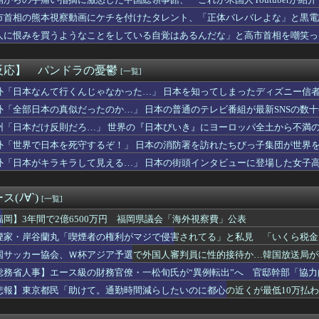
ADHDの人が治療しなかったらこんな人生です」→
……
コカンになる
市首相の熊本視察動画にケチを付けたタレント、「正体バレバレよな」と黒電
42）が一軍合流！
人に恨みを買うようなことをしている自覚はあるんだな」と高市首相を嘲笑っ
サム】64話感想まとめ チトセオー編始まるか？
るも……
に孫差別をやめるよう訴えてる。うちが割を食うのでやめてほしいん...
、「AIアントニオ猪木」が登場！角田さんと闘魂注入！8/18...
反応】 パンドラの憂鬱
[一覧]
りとり《不倫》になる？→既婚男女の約7割「なる」⇒！
図は... ついにあの映像が解禁
外「日本なんて行くんじゃなかった…」 日本を知ってしまったディズニー信
アや海外各社も一斉に韓国サッカー協会を巡る過去の不祥事を報道！...
外「全部日本の真似だったのか…」 日本の普通のテレビ番組が最新SNSの数
口裕香さん(38)、新作写真集でご自慢の尻とおっぱいを披露ｗｗ...
州「日本だけ反則だろ…」 世界の『日本びいき』にヨーロッパ全土から不満
区間の飛行機で赤ちゃん2人が離陸前から泣き続け、両親は「あはは...
み屋で知り合ったばかりの28歳女にチ○コを貪られた結果ｗｗｗｗ...
外「世界で日本を死守するぞ！」 日本の消防署を訪れたちびっ子集団が世界
「喫煙者の権利がマジで侵害されてる」と私見 「いくら税金を我々...
外「日本がキラキラして見える…」 日本の街頭インタビューに登場した女子
璃とかいうエチエチ投資家
調ウェアを発売ｗｗｗｗｗｗ
曲『好きish』 MV 800万 再生キタ━━(((ﾟ∀...
(ﾉ∀`)
[一覧]
ギャァ！オンギャァ！」 日本「はいお前は借金3千万スタートね」
の日本では当たり前だった常識がこちら・・・」
福岡】3年間で2億6500万円 福岡県議会「海外視察費」公表
江口寿史さん「自分の絵ごと、このジャンルはそろそろ終わりかな」
煙家・岸谷蘭丸「喫煙者の権利がマジで侵害されてる」と私見 「いくら税金
先生にキレるショートスリーパー・堀大輔氏が怖いと話題にｗｗｗｗ...
国サッカー協会、Ｗ杯アジア予選で外国人審判員に性的接待か…韓国放送局が
位 54勝42敗1分 （巨人と1G差）←これ
メイドインアビス」エチエチなデバステ役に諸星すみれさんｗｗｗｗ...
総務省人事】エース級の財務官僚・一松旬氏が“異例転出”へ 官邸幹部「協
くなった理由がコレｗｗケーキ一人で食べてみじめって言われてた・...
悲報】東京都民「助けて。通勤時間減らしたいのに都心の近くが最低10万払
の順位と現在の順位wwwwwwwwwwwwwwwwwwww
の作者さん、なぜか消しまくる