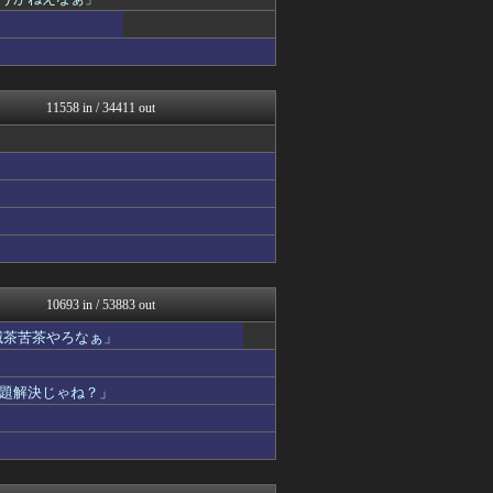
スコールちゃんねる｜２ちゃ...
保守速報
気団まとめ-噫無情-｜嫁・...
おーるじゃんる
ぶる速-VIP
おうち速報
11558 in / 34411 out
トレンドの通り道
なんJミュージアム
なんじぇいスタジアム＠なん...
うしみつ-5chまとめ-
MLB NEWS@まとめ
U-1 NEWS.
コノユビニュース｜みんなの...
軍事・ミリタリー速報☆彡
乃木坂46まとめ 乃木りん...
修羅場ライフ速報
10693 in / 53883 out
不思議.net - 5ch...
滅茶苦茶やろなぁ」
女子アナお宝画像速報－5c...
げぇ速
わんこーる速報！
題解決じゃね？」
子育てちゃんねる
最強ジャンプ放送局
正義の見方
おたくみくす 声優まとめ
ふぇー速