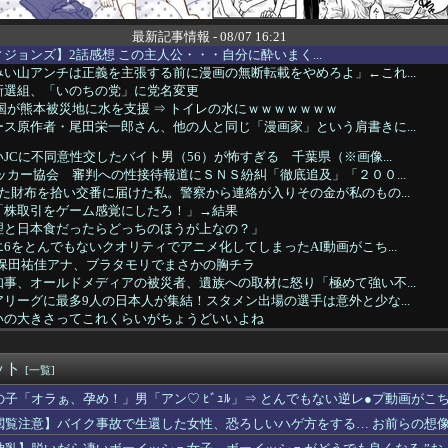
最新記事情報 - 08/07 16:21
 リヴィジョンズ】2話感想 この主人公・・・自分に酔いまく...
い山アンチは正義を主張する前に漫画の無断転載をやめろよ」←これ...
新選組、「いのちの党」に党名変更
国が熊本被災地に水を支援 ⇒ トイレの水にｗｗｗｗｗｗｗ
ス原作者・尾田栄一郎さん、他の人と同じ「漫画家」という肩書きに...
JCに不同意性交したバイト男（56）が怖すぎる 千葉県（※画像...
ッカー協会 審判への性接待報道にＳＮＳ紛糾「徹底追及」「２００...
た財布を拾い交番に届けた私。警察から連絡が入りその金が私のもの...
「株取引をゲーム感覚にしたろ！」→結果
理と日本食だったらどっちのほうが上なの？」
6をとんでもないクオリティでアニメ化してしまったAI動画がこち...
久保田祐佳アナ、ブラタモリでまさかの胸チラ
事、オールドメディアの被災者、遺族への取材に怒り「極めて強い不...
リーグに最多9人の日本人が集結！スタメン出場の選手は意外と少な...
いの大きさってこれくらいがちょうどいいよね
ラ画像を見た玉城デニー、「うまい言い訳が思いつかなかったからそ...
民「このアカウントで一番気持ち悪いポストを教えて」 grok「...
ット
う貧乳の陰女と付き合えますかｗｗｗｗｗｗｗ
[一覧]
ゃん、とち狂ったツイートをするｗｗｗｗｗｗｗ
の子「オラぁ、孕め！」男「アン♡ ﾋﾞｭﾙ」⇒ とんでもない逆レ●プ動画がこ
とろぷっち」とかいうエロ漫画家ｗｗｗ
閲覧注意】バイク事故で生還した女性、恐ろしいハゲ方をする… お前らの想像の2
代の漫画、あまりにも時代を先取りしすぎていたｗｗｗｗ
ハラを謝罪「47歳にもなって短パンを履き…」論争に言及