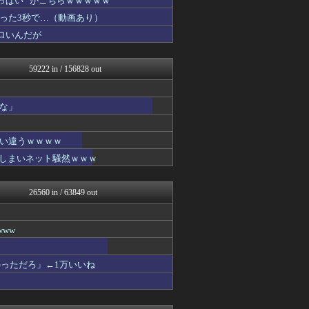
ぱい” がこちらｗｗｗｗｗ
海外トークログ
った3秒で…（動画あり）
女子アナお宝画像速報－5c...
ロいんだが
GUNDAM.LOG｜ガン...
もえるあじあ(･∀･)
PCパーツまとめ
59222 in / 156828 out
痛いニュース(ﾉ∀`)
なんJ PRIDE
凹凸ちゃんねる 発達障害・...
な」
ヒロイモノ中毒
パカ娘速報！！ウマ娘まとめ...
ぐら速 -声優まとめ速報-
い違うｗｗｗｗ
ああ言えばForYou
てしまいネット騒然ｗｗｗ
パチンコ・パチスロ.com
アルファルファモザイク＠ネ...
VTuberNews
26560 in / 63849 out
明日は何を食べようか
コンテンツ・声優 | ラブ...
1000mg
ww
footballnet【サ...
ネラーボイス
投資ちゃんねる
っただろ」←1万いいね
みそパンNEWS
アイドル・女子アナ★吟じま...
日刊やきう速報
バイク速報