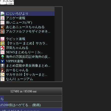
にじいろびより
アニゲー速報
痛いニュース(ﾉ∀`)
あじあニュースちゃんねる
アルファルファモザイク＠ネ...
ラビット速報
【サッカー まとめ】サカラ...
浮気ちゃんねる
NEWSまとめもりー｜2c...
海外の万国反応記＠海外の反...
VIPPER速報
まとめ芸能＠美女画像まとめ...
おーるじゃんる
サカサカ10【サッカーまと...
なんJミュージアム
U-1 NEWS.
モナニュース
127491 in / 85198 out
まにゅそく 2chまとめニ...
不思議.net - 5ch...
ちら
アニチャット
00倍はハゲてる… (動画)
わんこーる速報！
V系まとめ速報