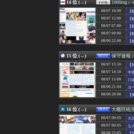
08/07 15:03
14 位 (→)
義姉の子に義両親
1000mg
[一
08/07 15:03
【速報】デジモン
08/07 16:00
【
08/07 15:03
同人「10円」セ
08/07 15:03
08/07 12:00
【画像】稲村亜
【
08/07 15:03
【遊戯王】「フ
08/07 07:00
【
08/07 15:03
「オーバーロード
08/07 00:00
【
08/07 15:02
【ウマ娘】同じ
08/07 15:01
【朗報】八田與一
08/06 22:00
【
08/07 15:01
9/29発売予定 
08/07 15:01
【悲報】サッポ
15 位 (→)
保守速報
08/07 15:10
【
08/07 14:10
中
08/07 13:09
1
08/06 21:04
ヨ
08/06 20:00
【
16 位 (→)
大艦巨砲
08/07 09:05
大
08/07 00:05
な
08/06 23:05
【