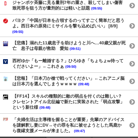
ジャンポケ斉藤に見る量刑7年の重さ、殺してしまい傷害
致死罪を狙う方が量刑的には軽いと話題
(09:55)
パヨク「中国が日本を占領するのってすごく簡単だと思う
よ。西日本の原発にミサイルを撃ち込めばいい」 [8/9]
(09:55)
【悲痛】溺れた11歳息子を助けようと川へ…40歳父親が死
亡 息子は母親が救助 愛知
(09:51)
西村ゆか「もー離婚する？」ひろゆき「ちょちょw待って
くださいよー」←これさぁ
(09:50)
【悲報】「日本刀か槍で戦ってください」←これアニメ脳
は日本刀を選んでしまうｗｗｗｗ
(09:48)
【FF14】スキルの種類的に敵の弱点を付くのは難しい？
クレセントアイル北征編で新たに実装された「弱点攻撃」
という新仕様
(09:48)
「夫婦生活は主導権を握ることが重要」先輩のアドバイス
を謎解釈し妻にDV→その罪を私に被せようとした馬鹿か
ら復縁支援メールが来ました。
(09:47)