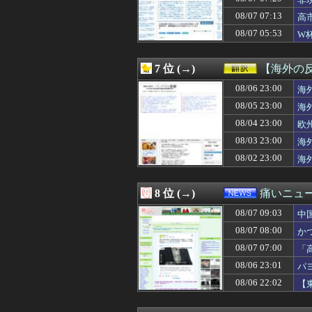
08/07 09:00
【VTuber】ば
08/07 09:00
【朗報】韓国人
08/07 07:13
高
08/07 08:58
「次回」ユニバ
08/07 05:53
W
08/07 08:57
洗濯機を掃除して
及
08/07 08:57
都内の一軒家で一
08/07 08:57
リゾート地で挙式
7 位 (→)
【海外の
08/07 08:57
友達がいないか
08/07 08:57
08/06 23:00
おっさんバイトが
海
08/07 08:56
Liquemがブラ
08/05 23:00
海
08/07 08:56
ESPERANZAが
08/04 23:00
欧
08/07 08:55
「盗人たけだけし
08/07 08:47
交際解消の定義
08/03 23:00
海
08/07 08:47
娘が俺に全く似て
08/02 23:00
海
08/07 08:47
見た目がヤジロベ
08/07 08:47
毎年いらねーのに
08/07 08:47
アホルガーでアセ
8 位 (→)
痛いニュース
08/07 08:47
【衝撃】ウェブ
08/07 09:03
08/07 08:46
【悲報】NHK、
中
08/07 08:44
「みんなの大家さ
08/07 08:00
か
08/07 08:42
石破「日本の財
08/07 07:00
「
08/07 08:40
映画館でオナラ
る
08/07 08:40
美人JDが彼氏の
08/06 23:01
パ
08/07 08:40
【速報】中国外務
08/06 22:02
【
08/07 08:39
嫁同士って、同志
08/07 08:39
ウトメ「子供産め