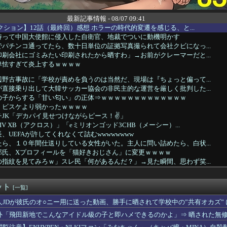
最新記事情報 - 08/07 09:41
クション】12話（最終回）感想 ホラーの時代的変遷を感じる、と...
持って中国大使館に侵入した自衛官、地裁でついに動機明かす
パチンコ通ってたら、数十日単位の証拠写真撮られて会社クビになっ...
刷会社にゴミみたい印刷されたから晒すわ」→お前がクレーマーだと...
卑怯すぎて炎上するｗｗｗｗ
野古事故に「学校が責めを負うのは当然だ、現場は『ちょっと偏って...
直接乗り出して大韓サッカー協会の非民主的な運営を厳しく批判した...
の子からする「甘い匂い」の正体⇒ｗｗｗｗｗｗｗｗｗｗｗｗｗ
、ビスケより弱かったｗｗｗｗ
JK「デカパイ見せつけながらピース！✌」
V XB（アクロス）」「eミリオンゴッド3CHB（メーシー）...
長、UEFAが許してくれなくて詰むwwwwwwww
ら、１０年間仕送りしている女性がいた。主人に問い詰めたら、白状...
郎氏、Xプロフィールを「猫好きおじさん」に変更ｗｗｗｗ
指紋を見てみろｗ」スレ民「何があるんだ？」→見た瞬間、思わず笑...
まらず…間違いなく原因は昨日のあれだ…
日本一周”
ット
立憲の支持者に聞きたい。前回参院選で2年限定の食料品減税って聞...
[一覧]
円は1ドル158円台半ば 介入警戒をしつつ円売りが続行
人JDが彼氏のオ○ニー用に送った動画、勝手に晒されて学校中の”共有オカズ”
ん(30)のお〇ぱいがコチラwwwwwwwwwwww
外「飛田新地でこんなアイドル級の子と即ハメできるのかよ」⇒ 晒された無
専属でｸﾝﾆさせてもらってるｗｗｗｗｗｗｗｗｗｗwwww
五輪サッカー日韓戦でも審判の接待があった模様…」→「メダル剥奪...