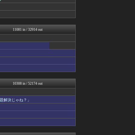
フットボール速報
原神速報 | GENSHI...
みんな知ってた？【海外の反...
まとめたニュース
修羅場ハザード -復讐・D...
ガジェット2ch
11081 in / 32914 out
漫画まとめ速報
日本第一！ニュース録
バズッター速報
ゲーム魔人
ハウメニージャパン！
なんJ（まとめては）いかん...
ってなんじぇですかー
ラビット速報
アルファルファモザイク＠ネ...
キムチ速報
10308 in / 52174 out
ガンダムブログ（情報戦仕様...
アニはつ -アニメ発信場-
喪女リカ喪女ルカ┃鬼女・生...
題解決じゃね？」
衝撃体験！アンビリバボー｜...
NEWSぽけまとめーる
なんじぇいスタジアム＠なん...
なんJ PRIDE
鬼女の宅配便 - 修羅場・...
まとめCUP