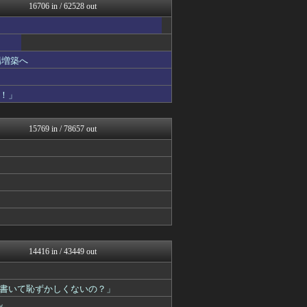
鬼女まとめ速報 -修羅場・...
16706 in / 62528 out
ゴールデンタイムズ
鬼女まとめ速報 -修羅場・...
喪女リカ喪女ルカ┃鬼女・生...
鬼女はみた -修羅場・恋愛...
場増築へ
VIPPER速報
異世界転生まとめ速報
アナ速‐女子アナ画像速報
！」
不思議.net - 5ch...
わんこーる速報！
【サッカー まとめ】サカラ...
15769 in / 78657 out
筋肉速報
MLB NEWS@まとめ
かせまと！
えっ!?またここのサイト?
いたしん！
軍事・ミリタリー速報☆彡
なんJ PRIDE
なんじぇいスタジアム＠なん...
海外の反応スポーツ
Vtuberまとめるよ～ん
14416 in / 43449 out
日刊やきう速報
アルファルファモザイク＠ネ...
WorldFootball...
書いて恥ずかしくないの？」
オレ的ゲーム速報＠刃
ｗ