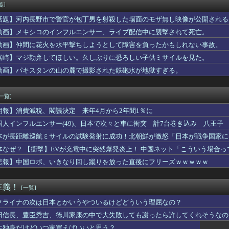
まだかかるんやがハッカ油で凌ぐしかないのか…？🥵「キンキンタマ...
覧]
来ちゃん、望結より乳が実ってしまう
話題】河内長野市で警官が包丁男を射殺した場面のモザ無し映像が公開される
党、沖縄県知事選で公職選挙法違反！！！ 110番通報されても辞...
本人の水着、ゑっちｗｗｗｗｗｗｗ
動画】メキシコのインフルエンサー、ライブ配信中に襲撃されて死亡。
レット便座と貴金属を盗まれた。警察が家の前の水跡を追うと五軒先...
動画】仲間に花火を水平撃ちしようとして障害を負ったかもしれない事故。
ん「年頃の男の子がいちばん"オカズ"になるのはこれでしょ･･･...
宮崎】マジ勘弁してほしい。久しぶりに恐ろしい子供ミサイルを見た。
B48に加入濃厚な大型美人ルーキーが発見されてしまうｗｗｗｗｗ...
、アプリ版「たけしの挑戦状」が配信開始
動画】パキスタンの山の麓で撮影された鉄砲水が地獄すぎる。
レイヤーが死ぬ気で痩せた結果ｗｗｗｗ
がブームらしいが元祖はビックリマンシール
[一覧]
朗報】消費減税、閣議決定 来年4月から2年間1％に
国人インフルエンサー(49)、日本で次々と車に衝突 計7台巻き込み 八王子
本が長距離巡航ミサイルの試験発射に成功！北朝鮮が激怒「日本が戦争国家に
ず後悔させる」
体なぜ？ 【衝撃】EVが充電中に突然爆発炎上！ 中国ネット「こういう場合
悲報】中国ロボ、いきなり回し蹴りを放った直後にフリーズｗｗｗｗｗ
主義！
[一覧]
クライナの次は日本とかいうやついるけどどういう理屈なの？
田信長、豊臣秀吉、徳川家康の中で大失敗しても謝ったら許してくれそうなの
生独身だけどいつ家買えばいいと思う？