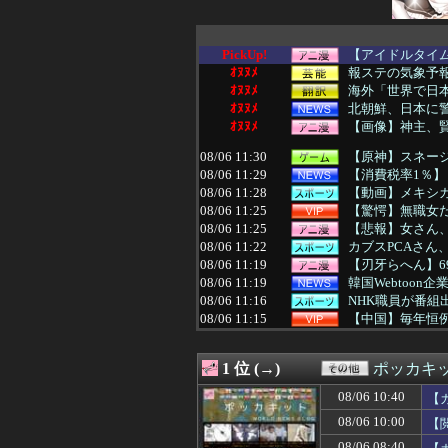
PickUp!
【アイドルタイム
ｵﾇﾇﾒ
報ステの気象予
ｵﾇﾇﾒ
海外「世界で日本
ｵﾇﾇﾒ
北朝鮮、日本に
ｵﾇﾇﾒ
【画像】神主、
08/06 11:30
【原神】スネー
08/06 11:29
【消費税率1％】
08/06 11:28
【動画】メキシカ
08/06 11:25
【驚愕】無職女だ
08/06 11:25
【悲報】女さん、
08/06 11:22
カブスPCAさん、打率.
08/06 11:19
【刃牙らへん】6
08/06 11:19
韓国Webtoo
08/06 11:16
NHK職員が番
08/06 11:15
【中国】毎年恒例
08/06 11:15
突進してきた牛を
08/06 11:13
昨日の9回の新庄
1 位 (→)
ポッカキ
08/06 11:12
彼氏とのデートの
08/06 11:12
【動画】広島慰
08/06 10:40
【
08/06 11:12
【悲報】NHK
08/06 10:00
【
08/06 11:12
減塩って普通に
08/06 11:10
【速報】記者「中
08/06 08:40