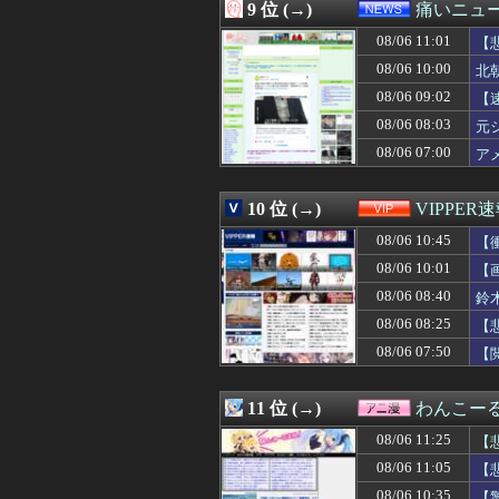
08/06 10:35
【驚愕】大人気
9 位 (→)
痛いニュース
08/06 10:34
ボクシング元世
08/06 11:01
08/06 10:33
【悲報】高野連「
【
08/06 10:33
【朗報】のんさん(
08/06 10:00
北
08/06 10:32
【速報】FIFA
08/06 09:02
【
08/06 10:31
斎藤佑樹「高校
08/06 10:31
結婚考えてた女
08/06 08:03
元
08/06 10:31
【銀魂】G.E.M
08/06 07:00
ア
08/06 10:31
【NARUTO】N
08/06 10:30
【高校野球】甲
08/06 10:30
【グラオRUSH
10 位 (→)
VIPPER
08/06 10:30
【原神】星拡散実
08/06 10:45
【
08/06 10:30
【これは重い】貴
08/06 10:30
既婚男性「大学院
08/06 10:01
【
08/06 10:30
昨日のDeNA宮
08/06 08:40
鈴
08/06 10:30
2Dアクションゲー
08/06 10:30
08/06 08:25
【悲報】お胸が大
【
08/06 10:30
ふと思った。娘は
08/06 07:50
【
08/06 10:30
【画像】アトリエ
08/06 10:30
クラピカ、エン
08/06 10:30
【海外の反応】ジ
11 位 (→)
わんこー
08/06 10:29
俺「元カノの写真
08/06 11:25
【
08/06 10:29
【悲報】”ちいか
08/06 10:29
【2026年熊本
08/06 11:05
【
08/06 10:29
中国「アメリカさ
08/06 10:35
【