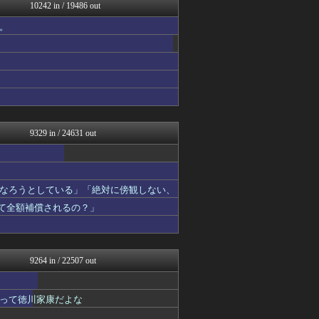
トレンドの通り道
10242 in / 19486 out
アナ速‐女子アナ画像速報
。
あじあニュースちゃんねる
まにゅそく 2chまとめニ...
修羅場ライフ速報
不思議.net - 5ch...
女子アナお宝画像速報－5c...
げぇ速
わんこーる速報！
カンダタ速報
9329 in / 24631 out
なろうとしている」「絶対に傍観しない、
って全額補償されるの？」
9264 in / 22507 out
って徳川家康だよな