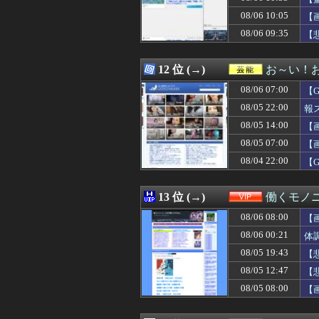
08/06 10:26
ロングはリリー
08/06 10:05
08/06 10:25
sex射精ﾜｲ「
【
08/06 10:25
ドラクエ13以降
08/06 09:35
【
08/06 10:21
【動画】元西武ラ
08/06 10:21
【ガンダム】ア
08/06 10:19
【動画】アメリ
12 位 (→)
お～い！
08/06 10:19
今まで沈黙を保っ
08/06 07:00
【
08/06 10:18
【衝撃】マツダ、
08/06 10:16
【櫻坂46】まさかの
08/05 22:00
報
08/06 10:16
（ ´_ゝ`）中道
08/05 14:00
【
08/06 10:16
【FF14】Swi
08/05 07:00
08/06 10:16
【悲報】侍ジャパ
【
08/06 10:15
妹から突然「座っ
08/04 22:00
【
08/06 10:15
元カノが別の男
08/06 10:14
「ロシアによるハ
08/06 10:13
オタク系コンテン
13 位 (→)
働くモノニ
08/06 10:12
15階建てマンシ
08/06 08:00
【
08/06 10:12
【議論】永住権の
08/06 10:12
嫁には歳が離れ
08/06 00:21
体
08/06 10:11
PL学園野球部が
08/05 19:43
【
08/06 10:10
【画像】田中みな
08/05 12:47
【
08/06 10:10
ジャンポケ斉藤
08/06 10:10
【速報】共同通信
08/05 08:00
【
08/06 10:09
【画像】さすがに
08/06 10:09
入試情報サイト