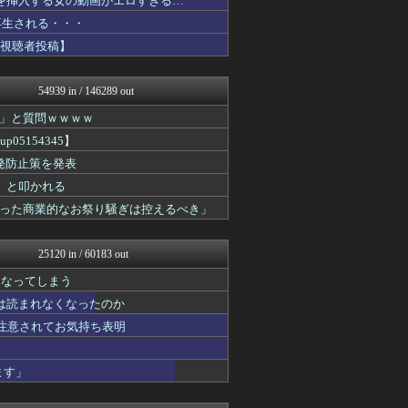
コを挿入する女の動画がエロすぎる…
ぶる速-VIP
万再生される・・・
トレンドの通り道
【視聴者投稿】
政経ワロスまとめニュース♪
サイ速
わんこーる速報！
54939 in / 146289 out
げぇ速
不思議.net - 5ch...
」と質問ｗｗｗｗ
女子アナお宝画像速報－5c...
5154345】
ツバメ速報＠ヤクルトスワロ...
【サッカー まとめ】サカラ...
発防止策を発表
カンダタ速報
」と叩かれる
おたくみくす 声優まとめ
った商業的なお祭り騒ぎは控えるべき」
いたしん！
watch＠２ちゃんねる
やみ速@なんJ西武まとめ
25120 in / 60183 out
GUNDAM.LOG｜ガン...
なんJ PRIDE
になってしまう
痛いニュース(ﾉ∀`)
は読まれなくなったのか
ウマ娘まとめ速報うまろぐ
日刊やきう速報
重注意されてお気持ち表明
阪神タイガースちゃんねる
乃木通 乃木坂46櫻坂46...
ます」
VTuberNews
修羅場まとめ速報
渡る世間はキチばかり - ...