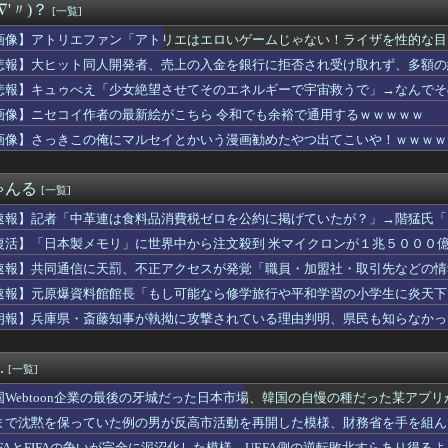
∇'〃)？
[一覧]
、熊本で炊き出し中のへずまりゅう氏に「何でこんなことを？」と質...
の100インチ、シャープAQUOS、パナソニックビエラ、ハイセ...
画像】アトリエファン「アトリエはエロいゲームじゃない！ライザを性的な目
ボールに隠してあるCDが15枚ほど消えてた。うちでお茶した近所...
悲報】大ヒット同人開発者、売上の入金を銀行に拒否され受け取れず、多額の
本に300万円寄付します」 アンチ「汚い金ありがとう♥」
以上前の母子手帳、迫真すぎて草
悲報】キュゥべえ「少女絶望させてそのエネルギーで宇宙救うで」→なんでそ
かった結果、○○するのは本当にやめた方がいい。それやっても自分...
ｗｗ
画像】ニセコイ作者の最新絵がこちら 令和でも余裕で通用するｗｗｗｗｗ
円安を阻止するために日米の通貨当局が実施した為替介入は｢一時し...
画像】さっきこの俺にマルセイとかいう漫画勧めたやつ出てこいや！ｗｗｗｗ
】ラブライブシリーズカスタムグッズ決定
ピタパンのお尻！！
前妻との子）を連れて家を出て行った。前妻に育児放棄され22歳に...
ゃんる
[一覧]
掲示板「日本のペンギンがストライキ」
、あまりオフのことを言わなくなる？
速報】記者「中革連は食料品消費税ゼロを公約に掲げていたが？」→階猛氏「
ロンある？
復活】「日本製メモリ」に世界中から注文殺到 米マイクロンが１兆５０００
って危ないの？
ィーさん、号泣…【乃木坂46】
速報】共同通信に天罰、不正アクセスが発覚「職員・加盟社・取引先などの情報
よ」家族「母さんがわざとやるはずない」→嫁が毒を飲まされ子ども...
速報】元原爆資料館館長「もし可能なら修学旅行や平和学習の小学生に炎天下
 高まる核リスク 被爆者減る中、広島から平和訴え
」
朗報】兵庫県・斎藤知事が執拗に攻撃されている理由判明、県民も知らなかっ
血注意... 正源司陽子、かほりん写真集に大興奮
者数47万人超のファッションデザイナーMB氏とBOODYがコ...
「60%」が8周年記念キャンペーンを開催、8つの特別企画を展開
.
[一覧]
ン）」2026年秋の最新コレクションカタログをWEB公開 「...
MA、阪神梅田本店に初上陸！梅田エリア初の期間限定ポップアップ...
国Webtoon企業の最後の牙城だった日本市場、韓国の自慢の種だった某アプ
り企画「晴祭」を開催！書道家・現代アーティスト郷祥氏とのコラボ...
まで沈黙を保っていた例の男が反高市活動を再開した模様、財務省を手を組ん
ーシックを刷新する「DENIM COLLECTION」を...
EFAとFIFAの争いが完全に泥沼化した模様、UEFA側の逆転敗北すらあり得る