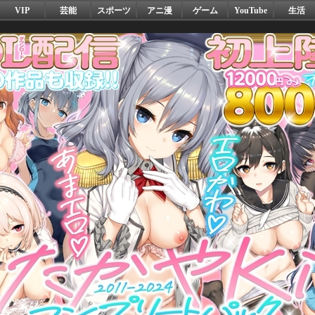
VIP
芸能
スポーツ
アニ漫
ゲーム
YouTube
生活