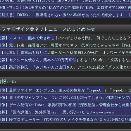
ガチ映像】田舎の村で行われてる ”逆レ●プ祭り” で男に跨って無理矢理チ●
必ず1回はヌいてるプリキュアのキャラがこちらwww
無修正マ○コ】10代美少女の ”初めての女性器脱毛” 動画、エロすぎて1000
ら×宝鐘マリン：水着ガチャきｔら！水着コンプリートできるのはぺ...
帰りの蔵内勇夫・福岡県議「ネパールは天国だった！」あまりの能天...
閲覧注意】TikTokに、数年消されない激ヤバ動画があったので紹介します…
カブってもう完全にビジネスバイクとしての役目を終えてしまったよ...
「ちいかわが反社とコラボしてた」ﾊﾟｼｬｯ
ルファモザイク＠ネットニュースのまとめ
[一覧]
F WORLD』、改善に向けてアプデ計画公表
田ヒカル「ドラゴンボール読んでたら疑問に思うところがあったん...
悲報】マスコミ、熊本で炊き出し中のへずまりゅう氏に「何でこんなことを？
定Gカップ以上のお○ぱい、本物かわかる？
画像】元テレ東・森香澄アナ、可愛すぎてネット民ざわつくｗｗｗｗｗ 【Pickup0
、通訳なしで普通に会話。コーチ「今10段階で6ぐらい。来た時は...
雄元首相､日米の通貨当局が実施した為替介入は｢一時しのぎに過ぎ...
これは重い】貴重品を取りに店舗へ戻った従業員3人が死亡 オンワードが再
ュウが大量に半額
悲報】セクシー女優さん、熊本へ300万円寄付するも「汚い金」「投稿するな
メ日常回しか無くてストーリー進まなくね
物議】高須幹弥氏、『みいちゃんと山田さん』アニメ化に懸念「グッズ化とい
ラリアの女優さん、妊娠してお腹が膨らんでる状態で雑誌撮影の仕事...
ビニ馬鹿にすんなよ」のオーナー夫婦、不起訴ｗｗｗｗｗｗｗｗ
==猫-公=====檻-/==鴎=========鷲（...
速報
[一覧]
くなってるけど…安くはないな
ビ2026入社新人アナウンサーｗｗｗｗｗｗｗｗｗ
画像】最新ファイヤーエンブレム、主人公の性別が「Type-A」と「Type-B」
ロギの会社、インターネットのデマのせいで倒産ｗｗｗｗｗｗｗｗｗ...
画像】週刊少年ジャンプさん ついに100万部を割ってしまう。何故ジャンプ
忠犬2匹…どちらも足が速くておばかだな？
審判員がデビュー 試合後に涙…「嬉しい気持ちと絶対失敗しちゃい...
画像】ゲーム配信YouTuber、家賃8万円の部屋で深夜配信→管理会社から厳
ロ初登板はパーフェクトリリーフ
急募】「国内評価:S、海外評価:G」 ←思い浮かべたモノwwwwwwww
テレサちゃんのお口、我慢できねえってwwwwwww
悲報】FFプロデューサー「FF6やFF8のリメイクを作るなら4部か5部作になり
羽師匠、Grokに自分の気持ち悪いツイート聞くやつやってるの...
う飼い主の帰りを待つ愛犬が突然落ち込んだ理由⇒直後に届いた『悲...
して用事の後に私の行きたい店へ行く予定だった。だが用事が終わる...