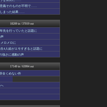
なんじぇいスタジアム＠なん...
ガジェット2ch
意義そのものが不明で……
国難にあってもの申す！！
しまった結果……
バスケまとめ・COM
乃木坂46まとめ 乃木りん...
ラビット速報
18209 in / 37019 out
アルファルファモザイク＠ネ...
かぞくちゃんねる
十年先を行っていたと話題に
スマブラ屋さん | スマブ...
の声
なんじぇいスタジアム＠なん...
をメロメロに
なんJ PRIDE
VIPPER速報
高生4人組がエモすぎると話題に
mashlife通信
の強さに感動の声
かせまと！
にゅーすアルー！
ポッカキット
17149 in / 63994 out
おーるじゃんる
おうち速報
も辞全くめない件
鬼女はみた -修羅場・恋愛...
easterEgg
築へ
政経ワロスまとめニュース♪
fig速
不思議.net - 5ch...
子育てちゃんねる
ツバメ速報＠ヤクルトスワロ...