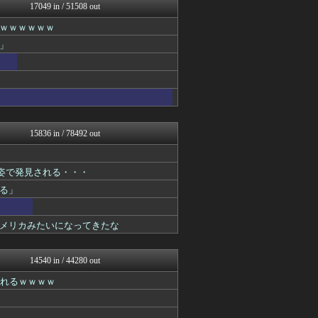
わんこーる速報！
17049 in / 51508 out
筋肉速報
ｗｗｗｗｗｗ
なんじぇいスタジアム＠なん...
いたしん！
」
【サッカー まとめ】サカラ...
なんJ PRIDE
気団談
fig速
fig速
ファイターズ王国＠日ハムま...
パチンコ・パチスロ.com
15836 in / 78492 out
原神速報 | GENSHI...
アルファルファモザイク＠ネ...
オレ的ゲーム速報＠刃
姿で発見される・・・
ベイスターズ速報＠なんJ
る」
PlaySphere | ...
芸能人の気になる噂
オーバージョイド！
メリカみたいになってきたな
ぴこ速(〃'∇'〃)？
ああ言えばForYou
Red4 海外の反応まとめ
14540 in / 44280 out
修羅場ハザード -復讐・D...
されるｗｗｗｗ
漫画まとめ速報
日本第一！ニュース録
まとめたニュース