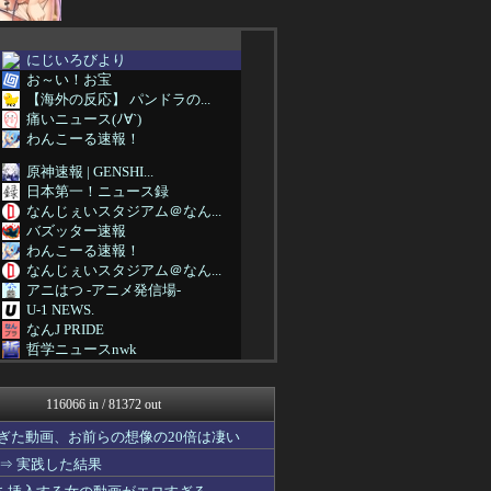
にじいろびより
お～い！お宝
【海外の反応】 パンドラの...
痛いニュース(ﾉ∀`)
わんこーる速報！
原神速報 | GENSHI...
日本第一！ニュース録
なんじぇいスタジアム＠なん...
バズッター速報
わんこーる速報！
なんじぇいスタジアム＠なん...
アニはつ -アニメ発信場-
U-1 NEWS.
なんJ PRIDE
哲学ニュースnwk
QQQ(海外の反応)
なんじぇいスタジアム＠なん...
116066 in / 81372 out
浮気ちゃんねる
もえるあじあ(･∀･)
ぎた動画、お前らの想像の20倍は凄い
NEWSまとめもりー｜2c...
⇒ 実践した結果
ゴールデンタイムズ
おーるじゃんる