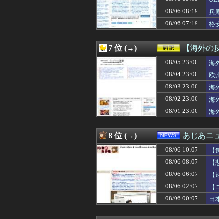
08/06 10:55
【巨人】宇都宮葵
08/06 10:55
【朗報】Amazo
08/06 08:19
兵
08/06 10:55
エジプトで自撮り
08/06 07:19
格
08/06 10:53
八村塁「Bリーグ
08/06 10:52
【朗報】賀喜遥
08/06 10:50
【画像】特攻隊の
7 位 (→)
【海外の
08/06 10:50
【画像】元テレ東
08/06 10:50
08/05 23:00
ウトがウワキして
海
08/06 10:47
【衝撃】AIに
08/04 23:00
欧
08/06 10:46
【悲報】井端ジ
08/03 23:00
海
08/06 10:46
NPB「暑さ対策
08/06 10:45
【衝撃映像】か
08/02 23:00
海
08/06 10:41
【動画】あのちゃ
08/01 23:00
海
08/06 10:41
岸田文雄元首相､
08/06 10:40
日本トイレットペ
08/06 10:40
【ガチ映像】大学
8 位 (→)
あじあニ
08/06 10:40
【復活】「日本製
08/06 10:07
08/06 10:39
私たちが母だと
【
08/06 10:39
結婚してから惚気
08/06 08:07
【
08/06 10:38
連れて行かれた
08/06 06:07
【
08/06 10:38
【悲報】かつて６
08/06 10:37
【リコリス・リコイ
08/06 02:07
【
08/06 10:35
【悲報】浅田真
08/06 00:07
日
08/06 10:35
勝って欲しいス
08/06 10:35
【ファーム試合実況】