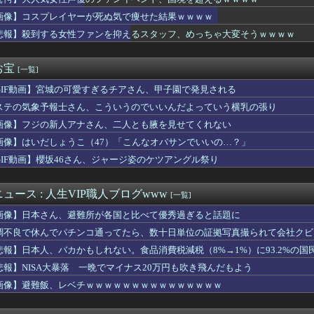
フに戻すかな？
オラ！孕め！ｗｗｗｗｗｗｗｗｗｗ」彼女「え、孕めってなに？」...
画像】コスプレイヤーが死ぬ気で痩せた結果ｗｗｗｗ
のキャラデザは誰が相応しい？
悲報】殺到する女性ファンを抑えるスタッフ、めっちゃ大変そうｗｗｗｗ
イオンズのジェフリー・ヤン投手、MLB初奪三振を奪って大はしゃ...
ッザムのいいところで30レスくらいを目指す
カのトー横、えっちすぎるｗｗｗ
お宝
[一覧]
ていた例の男が反高市活動を再開した模様、財務省を手を組んでの返...
GIF動画】宮城の可愛すぎるチアさん、甲子園で発見される
CX-5がバカ売れで黒字転換ｗｗｗｗｗ(※画像あり)
知らせも... Buddies、続々と公開収録会場に【サク...
ステの気象予報士さん、こういうのでいいんだよっていう横乳の張り
幹事長、食料品消費税2年間1%の閣議決定を批判 → 記者「中...
画像】フジの新人アナさん、二人とも腋を見せてくれない
tch2版の携帯モードで絶アレキ時間切れまで到達した猛者が現...
ン「監督やって」イチロー・松井秀喜「いやです」侍「しゃーない井...
画像】はいだしょうこ（47）「こんなオバサンでいいの…？」
て用を足して」と真剣にお願いされた。その理由を聞いて思わず反省...
GIF動画】櫻坂46さん、ジャージ姿のケツアングル祭り
の精液子宮にしこたま溜め込んで帰って来たわww
ンティングだ」ドローンがウクライナの民間人を追い回して爆発…ゼ...
ツの主人公「ヒロインか全人類かの二択…ボクはヒロインを選ぶっ！...
ュース : 人生VIP職人ブログwww
[一覧]
ョンのガラス清掃をしていた男性が転落… 全身を強く打って死亡
画像】日本さん、避難所が各国と比べて優秀過ぎると話題に
条件「日本人世帯の平均年収以上」←これ日本人の半分もクリアでき...
た9歳の弟がいる。だがその弟は「弟ではなかった」・・・
調不良で休んでパチンコ通ってたら、数十日単位の証拠写真撮られて会社クビ
休部して今年で10年目、PL学園の全生徒数は35人
悲報】日本人、バカかもしれない。食品消費税減税（8%→1%）に93.2%の
実(39) 妊娠中でも露出多めのドレス、これノーブラか？
悲報】NISA大暴落 一晩でマイナス20万円も吹き飛んだもよう
さん、求刑7年・・・
に天罰、不正アクセスが発覚「職員・加盟社・取引先などの情報60...
画像】避難飯、レベチｗｗｗｗｗｗｗｗｗｗｗｗｗｗｗ
デカすぎるコスプレイヤーwwwwwwwww
に「中国人避けの文字列」を埋め込んだ東大教授に懲戒処分