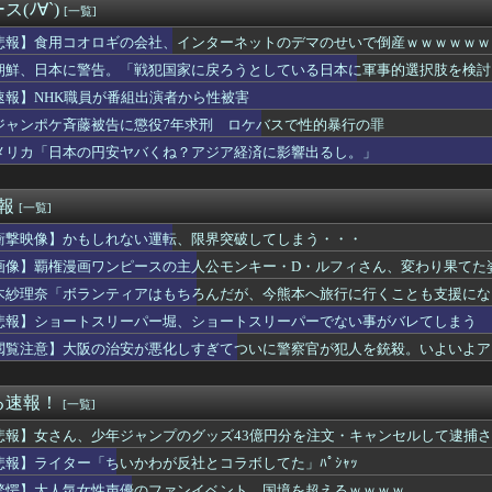
女性声優のファンイベント、国境を超えるｗｗｗｗ
(ﾉ∀`)
[一覧]
界王者・薬師寺保栄被告 養子縁組届を偽造して提出した罪認める
暑熱対策で第2試合は13:30プレイボールや！」
悲報】食用コオロギの会社、インターネットのデマのせいで倒産ｗｗｗｗｗｗ
33)のちょうどいいボディーラインwwwwwwwww
朝鮮、日本に警告。「戦犯国家に戻ろうとしている日本に軍事的選択肢を検討
会長、過ち認め「心から謝罪」←頭を丸めろとネットの声ｗｗｗｗｗ...
速報】NHK職員が番組出演者から性被害
野球７イニング制に大賛成」 田中将大「7回はない」
の子が母親から虐待受けてたんやが
ジャンポケ斉藤被告に懲役7年求刑 ロケバスで性的暴行の罪
.シリーズ「神楽[限定復刻版再販)]」フィギュア【明日予約開...
メリカ「日本の円安ヤバくね？アジア経済に影響出るし。」
ARUTOギャルズ「テンテン再販)」フィギュア【明日予約開始...
子園開幕戦で女性審判員が初めて球審を務める
】ダイナムのクレーンゲーム店、今月2店舗目が富山県にグランドオ...
速報
[一覧]
装でチャスカまた活躍するね ただチャスカは強さとか以前にケバく...
衝撃映像】かもしれない運転、限界突破してしまう・・・
重品を取りに店舗へ戻った従業員3人が死亡 オンワードが再発防止...
生のころにオカリナ教えた小学生が現在の妻ですね」→ネット大荒れ...
画像】覇権漫画ワンピースの主人公モンキー・D・ルフィさん、変わり果てた
下朝陽のファインプレーｗｗｗｗｗ
木紗理奈「ボランティアはもちろんだが、今熊本へ旅行に行くことも支援にな
ム『魔神少女エピソード4 届ける想い』8/6本日PS5版リリ...
きすぎるせいでアイドルのオーディションに落ちてしまった女の子が...
悲報】ショートスリーパー堀、ショートスリーパーでない事がバレてしまう
俺に似てない、って。そして調べた結果は… このまま養い続けるこ...
閲覧注意】大阪の治安が悪化しすぎてついに警察官が犯人を銃殺。いよいよア
ファン「アトリエはエロいゲームじゃない！ライザを性的な目で見て...
ペラータイムを長時間やりすぎて寿命が残り少ない
ョン・オルルードって「劣化版・元祖大谷翔平」になれるくらいピッ...
る速報！
[一覧]
も思い出だから入れよう」婚約者「結婚やめる！」→結婚式で使うア...
悲報】女さん、少年ジャンプのグッズ43億円分を注文・キャンセルして逮捕
わ”のモモンガ退場まであと残り数話か
地震】7人犠牲のイオンモール熊本、避難後になぜ再入館? 生存し...
悲報】ライター「ちいかわが反社とコラボしてた」ﾊﾟｼｬｯ
ぁ、調子乗ってるからお前らが頼ってる軍用中国ドローン輸出禁止す...
驚愕】大人気女性声優のファンイベント、国境を超えるｗｗｗｗ