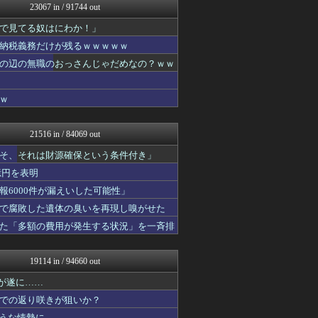
23067 in / 91744 out
アルファルファモザイク＠ネ...
ほんわかMkⅡ
で見てる奴はにわか！」
修羅場ライフ速報
納税義務だけが残るｗｗｗｗｗ
投資ちゃんねる
妹はVIPPER
の辺の無職のおっさんじゃだめなの？ｗｗ
オレ的ゲーム速報＠刃
みそパンNEWS
ｗ
コンテンツ・声優 | ラブ...
アナきゃぷ速報
すまいる(^-^)ぶろぐ
21516 in / 84069 out
ニチカン！
ゲーム実況者速報＠YouT...
そ、それは財源確保という条件付き」
ファ板速報
億円を表明
エアライン本舗
6000件が漏えいした可能性」
坂道情報通～乃木坂46まと...
素敵な鬼女様
で腐敗した遺体の臭いを再現し嗅がせた
がーるずレポート - ガー...
た「多額の費用が発生する状況」を一斉排
日向坂46まとめもり～
ファ板速報
ファ板速報
19114 in / 94660 out
ファ板速報
ファ板速報
リが遂に……
ファ板速報
での返り咲きが狙いか？
ファ板速報
ような情勢に……