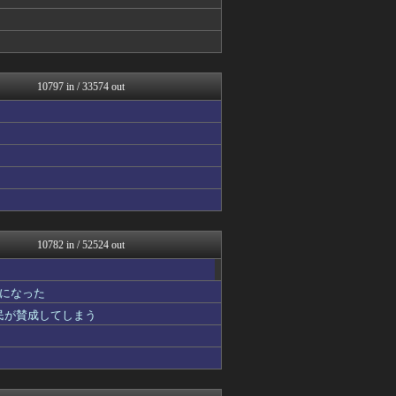
まとめロッテ！
バズッター速報
ゲーム魔人
なんじぇいスタジアム＠なん...
ガンダムブログ（情報戦仕様...
じわ速 芸能ニュースまとめ
10797 in / 33574 out
U-1 NEWS.
NEWSぽけまとめーる
櫻坂46まとめもり～
もえるあじあ(･∀･)
馬鳥速報
なんJ PRIDE
鬼女の宅配便 - 修羅場・...
まとめCUP
軍事・ミリタリー速報☆彡
異世界転生まとめ速報
10782 in / 52524 out
ゴールデンタイムズ
NEWSまとめもりー｜2c...
浮気ちゃんねる
になった
なんじぇいスタジアム＠なん...
国民が賛成してしまう
まとめ芸能＠美女画像まとめ...
スコールちゃんねる｜２ちゃ...
おーるじゃんる
ぶる速-VIP
コノユビニュース｜みんなの...