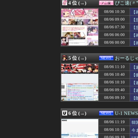
4 位 (→)
ぴこ速(〃'
08/06 11:00
【悲報】マスコミ
08/06 11:00
【セール】レグザ
08/06 10:30
【
08/06 11:00
【前編】部屋の段
08/06 09:00
【
08/06 11:00
セクシー女優「熊
08/06 07:30
08/06 11:00
【画像】半世紀
【
08/06 11:00
「何者にもなれな
ｗ
08/06 06:00
【
08/06 11:00
岸田文雄元首相､
08/06 00:00
【
08/06 11:00
【ラブライブ！
08/06 11:00
竹﨑由佳アナ 
08/06 11:00
【前編】妻が娘（
5 位 (→)
おーるじ
08/06 11:00
【朗報】韓国の
08/06 11:00
周防パトラさん
08/06 11:10
【
08/06 11:00
行きつけの眉サ
08/06 10:40
【
08/06 11:00
1人でタイ旅行
08/06 10:10
08/06 10:59
吉田綾乃クリステ
【
08/06 10:57
母「事故だったの
08/06 09:40
【
08/06 10:57
原爆投下81年
い
08/06 09:10
【
08/06 10:57
【日向坂46】鼻
除
08/06 10:56
YouTube登録
08/06 10:56
オンラインストア
6 位 (→)
U-1 NEWS
08/06 10:56
「SORIN（ソリ
08/06 10:56
PLEATSMA
08/06 11:19
韓
08/06 10:56
HARE初の夏祭
08/06 10:19
今
08/06 10:56
Mila Owenがベ
08/06 09:19
U