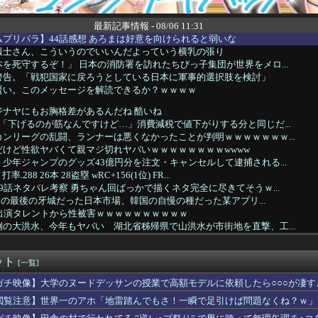
最新記事情報 - 08/06 11:31
プリパラ】44話感想 あろまは好意を向けられると弱いな
報士さん、こういうのでいいんだよっていう横乳の張り
を死守するぞ！」 日本の消防署を訪れたちびっ子集団が世界をメロ...
警告。「戦犯国家に戻ろうとしている日本に軍事的選択肢を検討」
賢い。このメッセージを解読できるか？ｗｗｗｗ
ジナヤにもお胸格差があるんだね 酷いね
「下げるのが筋なんですけど…」消費減税で値下がりする分と同じだ...
ンリーグの乱闘、ランナーは悪くなかったことが判明ｗｗｗｗｗｗｗ...
けど性欲ヤバくて親マジ切れヤバいｗｗｗｗｗｗｗｗwwww
少年ジャンプのグッズ43億円分を注文・キャンセルして逮捕される...
288 26本 28盗塁 wRC+156(1位) FR...
9話ネタバレ考察 勇ちゃん回ばっかで描くネタ完全に尽きてそうｗ...
n企業の最後の牙城だった日本市場、韓国の自慢の種だった某アプリ...
組出演タレントから性被害ｗｗｗｗｗｗｗｗｗｗ
の大洪水、今年もヤバい 湖北省秭帰県で山洪水が市街地を直撃、工...
跳び越えたら、牛が固まって動かなくなった闘牛場の映像【海外の反...
の采配www
ット
会計で彼が「端数の25円出して」正直に出したらこうなったwww
[一覧]
霊の日に発生したパヨク集団、強制退去で機動隊により無事排除される
ガチ映像】大学のヌードデッサンの授業で高額モデルに依頼したら○○○が凄す
、ガチで『恐ろしい事実』が判明する・・・・・
閲覧注意】世界一のアホ「地雷踏んでもさ！一瞬で足引けば問題なくね？ｗ」
生きてたら不可能じゃない…？
革連は食料品消費税ゼロを公約に掲げていたが？」→階猛氏「そ、そ...