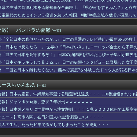
星が７日の３軍戦で約３か月半ぶり実戦復帰「やってきたことをでき...
nで「GANTZ」が全巻100円
庫県の左派の既得利権を斎藤知事が全面廃止、「県が何をするねん？」と存在
していたら、ガイドが「撮りますよ！」→ノリノリでポーズを取って...
安電気代のためにインフラ投資を怠った韓国、朝鮮半島全域を猛暑が直撃して
でキャリアを終わらせたい」 将来のビジョンに言及
香、最新グラビアで見せた生足がエグすぎる
特攻前の集合写真がこれ、この人達のおかげで今のワイらが存在する...
反応】 パンドラの憂鬱
[一覧]
・森香澄アナ、可愛すぎてネット民ざわつくｗｗｗｗｗ 【Pick...
る事が発覚し、トメが倒れた。ブチギレた夫とウトが殴り合いになり...
外「全部日本の真似だったのか…」 日本の普通のテレビ番組が最新SNSの数
よるレストラン予約「オートリザーブ」、やっぱダメそう・・・・・
州「日本だけ反則だろ…」 世界の『日本びいき』にヨーロッパ全土から不満
ャパン、最悪の空気のまま解散していた
外「世界で日本を死守するぞ！」 日本の消防署を訪れたちびっ子集団が世界
でファームの開始時間変更します」ワイ「ええやん、何時や？」NP...
もしれない運転、限界突破してしまう・・・
外「日本がキラキラして見える…」 日本の街頭インタビューに登場した女子
ん、また我々をシコらすｗｗｗｗｗｗｗｗｗｗｗｗｗｗｗｗｗｗｗｗ...
外「二度と日本を離れたくない」 熊本で震度7を体験したドイツ人が語る日本
円安を阻止するために日米の通貨当局が実施した為替介入は｢一時し...
ーパー、輸入44％増で7割が中国産。ネトウヨは手でうんこ拭く時...
のヌードデッサンの授業で高額モデルに依頼したら○○○が凄すぎた...
ュースちゃんねる
[一覧]
メモリ」に世界中から注文殺到 米マイクロンが１兆５０００億円を...
思ってた人から衝撃の事実を明かされた
速報】日本共産党、沖縄県知事選で公職選挙法違反！！！ 110番通報されて
話が止まらない友人。会話の最後に毎回「後出し」で自慢を入れてく...
悲報】ジャンポケ斉藤、懲役７年求刑ｗｗｗｗｗｗｗ
速報】日本製メモリに世界中から注文殺到！！！ １兆５０００億円で工場増
５０万部を誇った週刊少年ジャンプ、発行部数100万部割れ → ...
ル】セガ「錦木千束」と「井ノ上たきな」 STREET SNA...
ニュース】高市内閣、在日外国人の生活保護にメス！！！！
央ちゃんの婚活条件ｗｗｗｗｗｗｗ(※画像あり)
本人の生活、たった10年で激変してしまったことが発覚・・・
ポーツの試合って私が見ると負けることがすごく多い気がしてる
ヤクルトvs広島 8/6/10:30