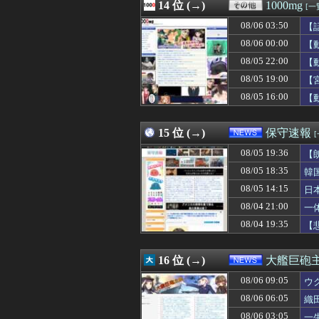
08/06 10:09
14 位 (→)
エアコン修理まで
1000mg
[一
08/06 10:08
【画像】本田紗
08/06 03:50
【
08/06 10:07
【速報】日本共産
08/06 10:06
08/06 00:00
【画像】昔の日
【
08/06 10:06
空き巣にウォシュ
08/05 22:00
【
08/06 10:05
【画像】女教師さ
08/05 19:00
【
08/06 10:05
【動画】次期AK
08/06 10:05
伝説のクソゲー
08/05 16:00
【
08/06 10:05
【画像】コスプ
08/06 10:05
いまシール集め
15 位 (→)
保守速報
08/05 19:36
【
08/05 18:35
韓
08/05 14:15
日
必
08/04 21:00
一
08/04 19:35
【
16 位 (→)
大艦巨砲
08/06 09:05
ウ
08/06 06:05
織
08/06 03:05
一