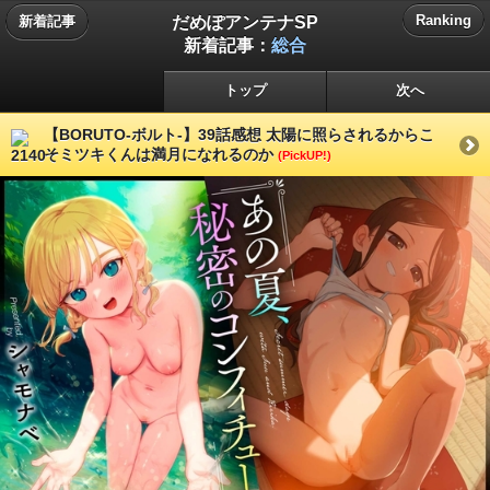
だめぽアンテナSP
Ranking
新着記事
新着記事：
総合
トップ
次へ
【BORUTO-ボルト-】39話感想 太陽に照らされるからこ
そミツキくんは満月になれるのか
(PickUP!)