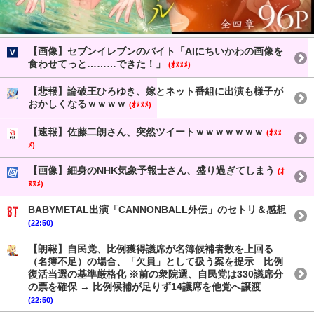
【画像】セブンイレブンのバイト「AIにちいかわの画像を
食わせてっと………できた！」
(ｵﾇﾇﾒ)
【悲報】論破王ひろゆき、嫁とネット番組に出演も様子が
おかしくなるｗｗｗｗ
(ｵﾇﾇﾒ)
【速報】佐藤二朗さん、突然ツイートｗｗｗｗｗｗｗ
(ｵﾇﾇ
ﾒ)
【画像】細身のNHK気象予報士さん、盛り過ぎてしまう
(ｵ
ﾇﾇﾒ)
BABYMETAL出演「CANNONBALL外伝」のセトリ＆感想
(22:50)
【朗報】自民党、比例獲得議席が名簿候補者数を上回る
（名簿不足）の場合、「欠員」として扱う案を提示 比例
復活当選の基準厳格化 ※前の衆院選、自民党は330議席分
の票を確保 → 比例候補が足りず14議席を他党へ譲渡
(22:50)