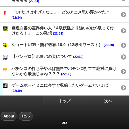
ｗｗｗｗ
(22:34)
「OPだけはすげぇな…」←どのアニメ思い浮かべた？
(22:34)
幽遊白書の霊界偉い人「A級妖怪より強いのはS級って付
けたろ！」←この発想
(22:31)
ショートUZR・熊谷敬宥-10.0（12球団ワースト）
(22:30)
【ゼンゼロ】ホヨバの犬について
(22:30)
パチンコの打ち子やれば無料でパチンコ打てて絶対に負け
ないから最強じゃね？？？
(22:30)
ゲームボーイミニに今すぐ収録したいゲームといえば
(22:30)
トップ
次へ
About
RSS
orz