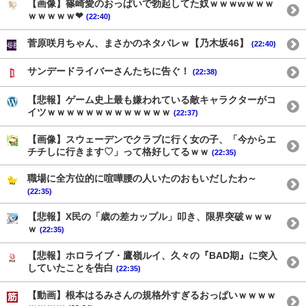
【画像】篠崎愛のおっぱいで勃起してた奴ｗｗｗwｗｗｗ
ｗｗｗｗｗ❤
(22:40)
菅原咲月ちゃん、まさかのネタバレｗ【乃木坂46】
(22:40)
サンデードライバーさんたちに告ぐ！
(22:38)
【悲報】ゲーム史上最も嫌われている敵キャラクターがコ
イツｗｗｗｗｗｗｗｗｗｗｗｗｗ
(22:37)
【画像】スウェーデンでクラブに行く女の子、「今からエ
チチしに行きます♡」って格好してるｗｗ
(22:35)
職場に全方位的に喧嘩腰の人いたのおもいだしたわ～
(22:35)
【悲報】X民の「歳の差カップル」叩き、限界突破ｗｗｗ
ｗ
(22:35)
【悲報】ホロライブ・鷹嶺ルイ、久々の『BAD期』に突入
していたことを告白
(22:35)
【動画】根本はるみさんの規格外すぎるおっぱいｗｗｗｗ