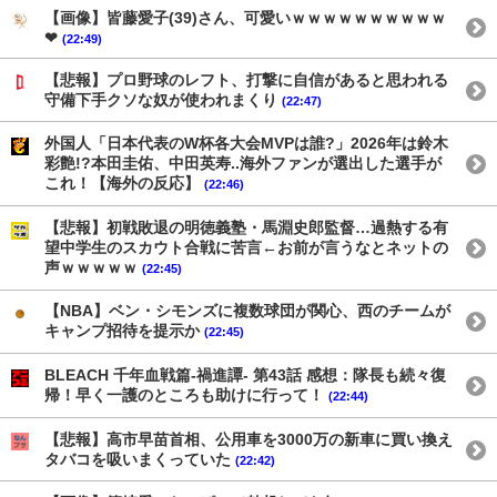
【画像】皆藤愛子(39)さん、可愛いｗｗｗｗｗｗｗｗｗｗ
❤
(22:49)
【悲報】プロ野球のレフト、打撃に自信があると思われる
守備下手クソな奴が使われまくり
(22:47)
外国人「日本代表のW杯各大会MVPは誰?」2026年は鈴木
彩艶!?本田圭佑、中田英寿..海外ファンが選出した選手が
これ！【海外の反応】
(22:46)
【悲報】初戦敗退の明徳義塾・馬淵史郎監督…過熱する有
望中学生のスカウト合戦に苦言←お前が言うなとネットの
声ｗｗｗｗｗ
(22:45)
【NBA】ベン・シモンズに複数球団が関心、西のチームが
キャンプ招待を提示か
(22:45)
BLEACH 千年血戦篇-禍進譚- 第43話 感想：隊長も続々復
帰！早く一護のところも助けに行って！
(22:44)
【悲報】高市早苗首相、公用車を3000万の新車に買い換え
タバコを吸いまくっていた
(22:42)