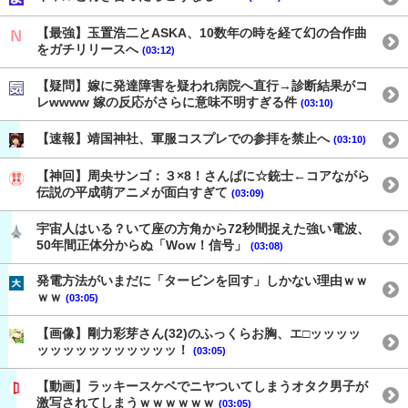
【最強】玉置浩二とASKA、10数年の時を経て幻の合作曲
をガチリリースへ
(03:12)
【疑問】嫁に発達障害を疑われ病院へ直行→診断結果がコ
レwwww 嫁の反応がさらに意味不明すぎる件
(03:10)
【速報】靖国神社、軍服コスプレでの参拝を禁止へ
(03:10)
【神回】周央サンゴ：３×8！さんぱに☆銃士←コアながら
伝説の平成萌アニメが面白すぎて
(03:09)
宇宙人はいる？いて座の方角から72秒間捉えた強い電波、
50年間正体分からぬ「Wow！信号」
(03:08)
発電方法がいまだに「タービンを回す」しかない理由ｗｗ
ｗｗ
(03:05)
【画像】剛力彩芽さん(32)のふっくらお胸、エ□ッッッッ
ッッッッッッッッッッッ！
(03:05)
【動画】ラッキースケベでニヤついてしまうオタク男子が
激写されてしまうｗｗｗｗｗｗ
(03:05)