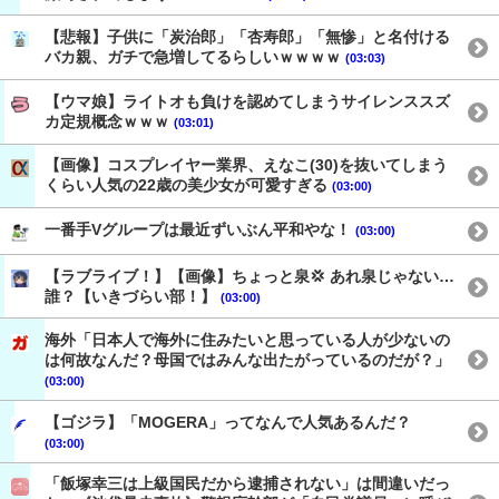
【悲報】子供に「炭治郎」「杏寿郎」「無惨」と名付ける
バカ親、ガチで急増してるらしいｗｗｗｗ
(03:03)
【ウマ娘】ライトオも負けを認めてしまうサイレンススズ
カ定規概念ｗｗｗ
(03:01)
【画像】コスプレイヤー業界、えなこ(30)を抜いてしまう
くらい人気の22歳の美少女が可愛すぎる
(03:00)
一番手Vグループは最近ずいぶん平和やな！
(03:00)
【ラブライブ！】【画像】ちょっと泉💢 あれ泉じゃない…
誰？【いきづらい部！】
(03:00)
海外「日本人で海外に住みたいと思っている人が少ないの
は何故なんだ？母国ではみんな出たがっているのだが？」
(03:00)
【ゴジラ】「MOGERA」ってなんで人気あるんだ？
(03:00)
「飯塚幸三は上級国民だから逮捕されない」は間違いだっ