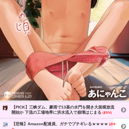
【PICK】三峡ダム、豪雨で13基の水門を開き大規模放流
開始か 下流の工場地帯に洪水流入で崩壊はじまる
(ｵﾇﾇﾒ)
【悲報】Amazon配達員、ガチでブチギレるｗｗｗｗ
(ｵﾇﾇ