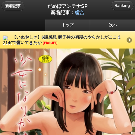
だめぽアンテナSP
Ranking
新着記事
新着記事：
総合
トップ
次へ
【いぬやしき】6話感想 獅子神の初期のやらかしがここま
で響いてきたか
(PickUP!)