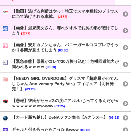
ﾒ)
【動画】逃げる判断はやっ！埼玉でスマホ運転のプリウス
に当て逃げされる車載。
(ｵﾇﾇﾒ)
【画像】温泉美女さん、濡れタオルでお尻の形が透けてし
まう
(ｵﾇﾇﾒ)
【画像】安井カノンちゃん、バニーガールコスプレでうっ
かり谷間が見えてしまう
(03:30)
【緊急事態】母親がコレで30万振り込む！危機回避能力が
問われるｗｗｗｗ
(03:30)
【NEEDY GIRL OVERDOSE】グッスマ「超絶最かわてん
しちゃん Anniversary Party Ver.」フィギュア【明日発
売！】
(03:28)
【悲報】彼氏がセッ○スの度にア○ルいじってくるんだがｗ
ｗｗｗｗｗｗｗwwww
(03:25)
【カード勝ち越し】DeNAファン集合【Aクラスへ】
(03:23)
ギャルと付き合ったらこうなるwww
(03:15)