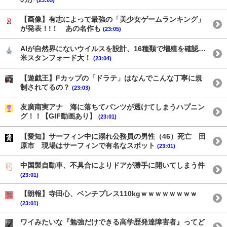
【画像】有志によって最強の「美少女ゲームランキング」
が発表！!！ あの名作も
(23:05)
AIが自然界にないウイルスを設計、16種類で増殖を確認…
米スタンフォード大！
(23:04)
【遊戯王】Fカップの「ドラテ」はなんでこんな丁寧に規
制されてるの？
(23:03)
友廣南実アナ 海に落ちてパンツが透けてしまうハプニン
グ！！【GIF動画あり】
(23:01)
【愛知】サーフィン中に溺れ公務員の男性（46）死亡 田
原市 現場はサーフィンで有名なスポット
(23:01)
中国製自動車、不具合によりドアが勝手に開いてしまう件
(23:01)
【朗報】寺田心、ベンチプレス110kgｗｗｗｗｗｗｗｗ
(23:01)
ワイみたいな『勉強だけできる高学歴発達障害者』ってど