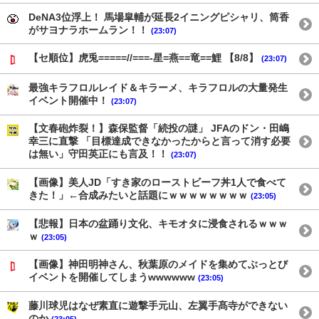
DeNA3位浮上！ 馬場皐輔が延長2イニングピシャリ、筒香
がサヨナラホームラン！！
(23:07)
【セ順位】虎兎=====//===‐星=燕==竜==鯉 【8/8】
(23:07)
最強キラフロルレイド＆キラーメ、キラフロルの大量発生
イベント開催中！
(23:07)
【文春砲炸裂！】森保監督「続投の謎」 JFAのドン・田嶋
幸三に直撃 「目標達成できなかったからと言って消す必要
は無い」守田英正にも言及！！
(23:07)
【画像】美人JD「すき家のローストビーフ丼1人で食べて
きた！」←合成みたいと話題にｗｗｗｗｗｗｗｗ
(23:05)
【悲報】日本の盆踊り文化、キモオタに浸食されるｗｗｗ
ｗ
(23:05)
【画像】神田明神さん、秋葉原のメイドを集めてぶっとび
イベントを開催してしまうwwwwww
(23:05)
藤川球児はなぜ素直に遊撃手元山、左翼手髙寺ができない
のか
(23:05)