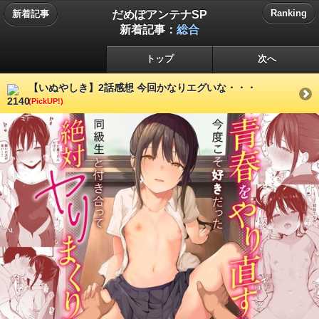
だめぽアンテナSP
Ranking
新着記事
新着記事：
総合
トップ
次へ
【いぬやしき】2話感想 今回かなりエグいな・・・
(PickUP!)