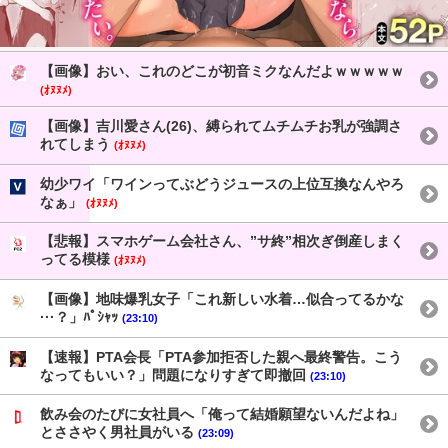
【画像】おい、これのどこが初音ミクなんだよｗｗｗｗｗ
(ｵﾇﾇﾒ)
【画像】吉川愛さん(26)、縛られてムチムチお乳が強調さ
れてしまう
(ｵﾇﾇﾒ)
幼少ワイ「ワインってぶどうジュースの上位互換なんやろ
なぁ」
(ｵﾇﾇﾒ)
【悲報】スマホゲーム会社さん、”サ終”相次ぎ倒産しまく
ってる模様
(ｵﾇﾇﾒ)
【画像】地味爆乳女子「これ新しい水着…似合ってるかな
···？」ﾊﾟｼｬｯ
(23:10)
【速報】PTA会長「PTA参加拒否した親へ最終警告。こう
なってもいい？」問題になりすぎて即撤回
(23:10)
飲み会のたびに女社員へ「俺って結婚願望ないんだよね」
とささやく男社員がいる
(23:09)