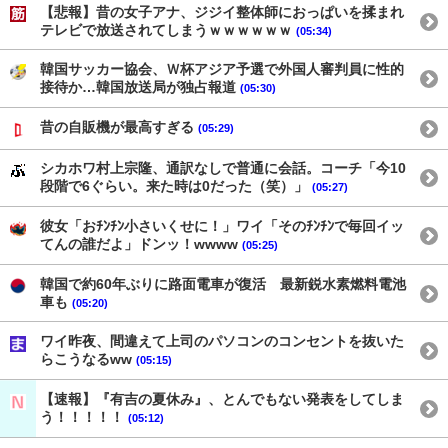
【悲報】昔の女子アナ、ジジイ整体師におっぱいを揉まれ
テレビで放送されてしまうｗｗｗｗｗｗ
(05:34)
韓国サッカー協会、Ｗ杯アジア予選で外国人審判員に性的
接待か…韓国放送局が独占報道
(05:30)
昔の自販機が最高すぎる
(05:29)
シカホワ村上宗隆、通訳なしで普通に会話。コーチ「今10
段階で6ぐらい。来た時は0だった（笑）」
(05:27)
彼女「おﾁﾝﾁﾝ小さいくせに！」ワイ「そのﾁﾝﾁﾝで毎回イッ
てんの誰だよ」ドンッ！wwww
(05:25)
韓国で約60年ぶりに路面電車が復活 最新鋭水素燃料電池
車も
(05:20)
ワイ昨夜、間違えて上司のパソコンのコンセントを抜いた
らこうなるww
(05:15)
【速報】『有吉の夏休み』、とんでもない発表をしてしま
う！！！！！
(05:12)