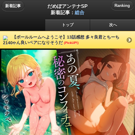
だめぽアンテナSP
Ranking
新着記事
新着記事：
総合
トップ
次へ
【ボールルームへようこそ】13話感想 多々良君とちーち
ゃん良いペアになりそうだ
(PickUP!)