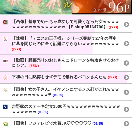
【画像】整形でめっちゃ成功して可愛くなった女ｗｗｗｗ
ｗｗｗｗｗｗｗｗｗｗｗｗｗ 【Pickup05164700】
(ｵﾇﾇﾒ)
【速報】『テニスの王子様』 シリーズ完結で27年の歴史
に幕を閉じたのに全く話題にならないｗｗｗｗｗｗｗｗｗ
(ｵﾇﾇﾒ)
【動画】野菜売りのおじさんにドローンを特攻させるおそ
ロシア。
(ｵﾇﾇﾒ)
平和の日に黙祷もせずデモで暴れるパヨクさんたち
(ｵﾇﾇﾒ)
【画像】女の子さん、イケメンにするメス顔がこれｗｗｗ
wｗｗｗｗｗｗｗｗ❤
(05:39)
吉野家のステーキ定食1500円ｗｗｗｗｗｗｗｗｗｗｗｗｗ
ｗｗｗｗｗｗ
(05:35)
【画像】フジテレビで水着JK♡♡♡♡♡♡
(05:35)