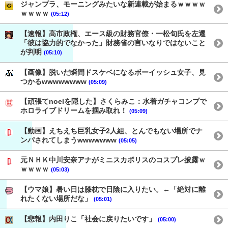
ジャンプラ、モーニングみたいな新連載が始まるｗｗｗｗ
ｗｗｗｗ
(05:12)
【速報】高市政権、エース級の財務官僚・一松旬氏を左遷
「彼は協力的でなかった」財務省の言いなりではないこと
が判明
(05:10)
【画像】脱いだ瞬間ドスケベになるボーイッシュ女子、見
つかるwwwwwwww
(05:09)
【頑張てnoelを隠した】さくらみこ：水着ガチャコンプで
ホロライブドリームを掴み取れ！
(05:09)
【動画】えちえち巨乳女子2人組、とんでもない場所でナ
ンパされてしまうwwwwwww
(05:05)
元ＮＨＫ中川安奈アナがミニスカポリスのコスプレ披露ｗ
ｗｗｗｗ
(05:03)
【ウマ娘】暑い日は膝枕で日陰に入りたい。←「絶対に離
れたくない場所だな」
(05:01)
【悲報】内田りこ「社会に戻りたいです」
(05:00)