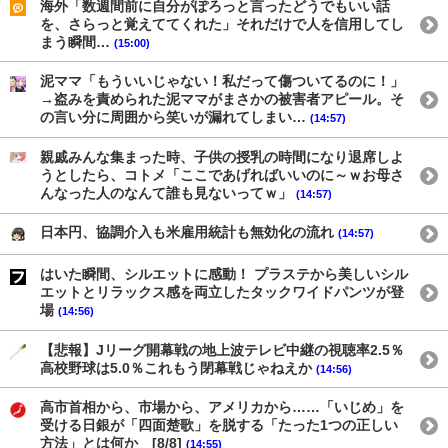
海外「数週間前に自分がぽろっと言ったどうでもいい話
を、さらっと覚えててくれた」それだけで人を信用してし
まう瞬間…
(15:00)
泥ママ「もういいじゃない！私だって傷ついてるのに！」
→盗みを責められた泥ママがまさかの被害者アピール。そ
の言い分に周囲から笑いが漏れてしまい…
(14:57)
親戚みんな集まった時、子供の授乳の時間になり退席しよ
うとしたら、コトメ「ここであげればいいのに～ｗお母さ
んなった人のなんて誰も見ないってｗ」
(14:57)
日本円、協調介入も米雇用統計も無効化の流れ
(14:57)
はいた瞬間、シルエットに感動！ プラステから美しいシル
エットとリラックス感を両立したタックワイドパンツが登
場
(14:56)
【悲報】Jリーグ開幕戦の地上波テレビ中継の視聴率2.5％
高校野球は5.0％これもう閉幕戦じゃねえか
(14:56)
高市首相から、市場から、アメリカから……「いじめ」を
受ける日銀が「四面楚歌」を脱する「たった1つの正しい
方法」とは何か [8/8]
(14:55)