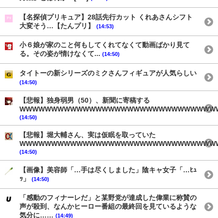
【名探偵プリキュア】28話先行カット くれあさんシフト
大変そう…【たんプリ】
(14:53)
小６娘が家のこと何もしてくれてなくて動画ばかり見て
る。その姿が情けなくて...
(14:50)
タイトーの新シリーズのミクさんフィギュアが人気らしい
(14:50)
【悲報】独身弱男（50）、新聞に寄稿する
WWWWWWWWWWWWWWWWWWWWWWWWWWWWWWW
(14:50)
【悲報】堀大輔さん、実は仮眠を取っていた
WWWWWWWWWWWWWWWWWWWWWWWWWWWWWWW
(14:50)
【画像】美容師「…手は尽くしました」陰キャ女子「…ﾋｭ
ｯ」
(14:50)
「感動のフィナーレだ」と某野党が達成した偉業に称賛の
声が殺到、なんかヒーロー番組の最終回を見ているような
気分に……
(14:49)