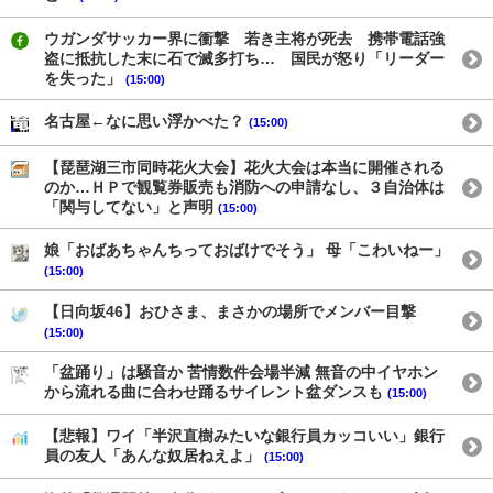
ウガンダサッカー界に衝撃 若き主将が死去 携帯電話強
盗に抵抗した末に石で滅多打ち… 国民が怒り「リーダー
を失った」
(15:00)
名古屋←なに思い浮かべた？
(15:00)
【琵琶湖三市同時花火大会】花火大会は本当に開催される
のか…ＨＰで観覧券販売も消防への申請なし、３自治体は
「関与してない」と声明
(15:00)
娘「おばあちゃんちっておばけでそう」 母「こわいねー」
(15:00)
【日向坂46】おひさま、まさかの場所でメンバー目撃
(15:00)
「盆踊り」は騒音か 苦情数件会場半減 無音の中イヤホン
から流れる曲に合わせ踊るサイレント盆ダンスも
(15:00)
【悲報】ワイ「半沢直樹みたいな銀行員カッコいい」銀行
員の友人「あんな奴居ねえよ」
(15:00)