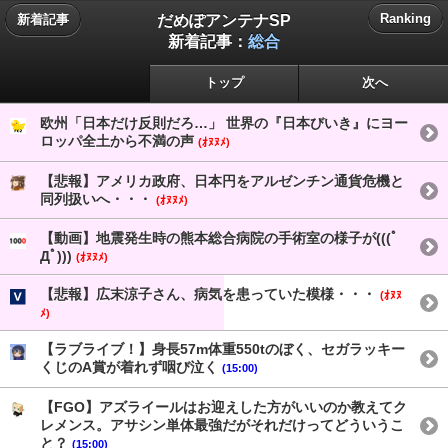
だめぽアンテナSP
Ranking
新着記事
新着記事：
総合
トップ
次へ
欧州「日本だけ反則だろ…」 世界の『日本びいき』にヨー
ロッパ全土から不満の声
(ｵﾇﾇﾒ)
【悲報】アメリカ政府、日本円をアルゼンチン通貨危機と
同列扱いへ・・・
(ｵﾇﾇﾒ)
【動画】地震発生時の熊本総合病院の手術室の様子が(((ﾟ
Дﾟ)))
(ｵﾇﾇﾒ)
【悲報】広末涼子さん、病気を患っていた模様・・・
(ｵﾇﾇ
ﾒ)
【ラブライブ！】身長57m体重550tのぼく、セガラッキー
くじのA賞が着れず咽び泣く
(15:00)
【FGO】アズライールはお迎えした方がいいのか教えてク
レメンス。アサシン単体最強だがそれだけってどういうこ
と？
(15:00)