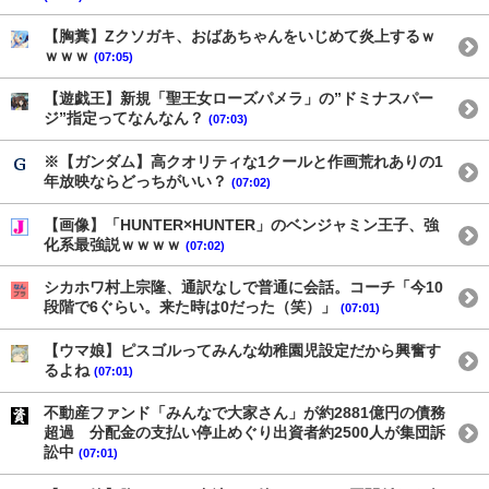
【胸糞】Zクソガキ、おばあちゃんをいじめて炎上するｗ
ｗｗｗ
(07:05)
【遊戯王】新規「聖王女ローズパメラ」の”ドミナスパー
ジ”指定ってなんなん？
(07:03)
※【ガンダム】高クオリティな1クールと作画荒れありの1
年放映ならどっちがいい？
(07:02)
【画像】「HUNTER×HUNTER」のベンジャミン王子、強
化系最強説ｗｗｗｗ
(07:02)
シカホワ村上宗隆、通訳なしで普通に会話。コーチ「今10
段階で6ぐらい。来た時は0だった（笑）」
(07:01)
【ウマ娘】ピスゴルってみんな幼稚園児設定だから興奮す
るよね
(07:01)
不動産ファンド「みんなで大家さん」が約2881億円の債務
超過 分配金の支払い停止めぐり出資者約2500人が集団訴
訟中
(07:01)