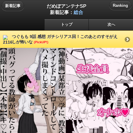
だめぽアンテナSP
Ranking
新着記事
新着記事：
総合
トップ
次へ
つぐもも 9話 感想 ガチシリアス回！このあとのすそがえ
しが怖いな
(PickUP!)