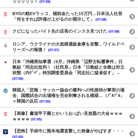
ッッッッッ！
(07:09)
BYDの軽EVラッコ、補助金たった15万円…日本法人社長
「何をすれば評価が上がるのか開示して」
(07:08)
クビになったバイト先の店長のインスタ見つけた
(07:08)
ロシア、ウクライナの大規模通販倉庫を攻撃…ワイルドベ
リーズへの報復！
(07:07)
日本「沖縄県知事選（9月」沖縄県「辺野古転覆事件」日
教組「同志社批判！（社民系」日本「日教組と全教は対立
状態（内ｹﾞﾊﾞ」特別調査委員会「同志社に猛省促す」→
(07:06)
韓国人「悲報：サッカー協会の審判への性接待が事実の場
合、国際試合の出場権を完全剥奪される模様…（ﾌﾞﾙﾌﾞﾙ」
＝韓国の反応
(07:05)
【画像】書道甲子園とかいうお○ぱい見放題の大会ｗｗｗ
ｗｗｗｗ
(07:05)
【恐怖】手術中に熊本地震直撃した映像がやばすぎ・・・
(07:05)