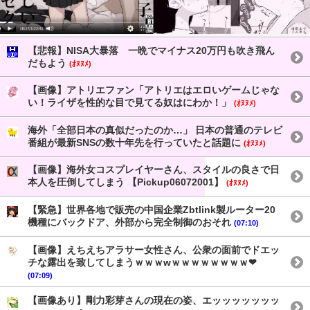
【悲報】NISA大暴落 一晩でマイナス20万円も吹き飛ん
だもよう
(ｵﾇﾇﾒ)
【画像】アトリエファン「アトリエはエロいゲームじゃな
い！ライザを性的な目で見てる奴はにわか！」
(ｵﾇﾇﾒ)
海外「全部日本の真似だったのか…」 日本の普通のテレビ
番組が最新SNSの数十年先を行っていたと話題に
(ｵﾇﾇﾒ)
【画像】海外女コスプレイヤーさん、スタイルの良さで日
本人を圧倒してしまう 【Pickup06072001】
(ｵﾇﾇﾒ)
【緊急】世界各地で販売の中国企業Zbtlink製ルーター20
機種にバックドア、外部から完全制御のおそれ
(07:10)
【画像】えちえちアラサー女性さん、公衆の面前でドエッ
チな露出を致してしまうｗｗｗwｗｗｗｗｗｗｗｗ❤
(07:09)
【画像あり】剛力彩芽さんの現在の姿、エッッッッッッッ