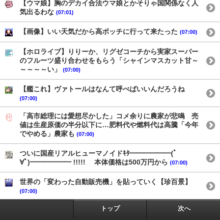
【ウマ娘】胸のデカイ合法ウマ娘とかそりゃ国関係なく人
気出るわな
(07:01)
【画像】いい天気だから高ボッチに行って来たった
(07:00)
【ホロライブ】りりーか、リグゼコーチから実家スーパー
のフルーツ盛り合わせをもらう「シャインマスカット甘～
～～～～い」
(07:00)
【艦これ】ヴァトールはなんて呼べばいいんだろうね
(07:00)
「高市総理には愛想尽かした」コメ余りに農家が悲鳴 売
値は生産原価の半分以下に…肥料代や燃料代は高騰「今年
でやめる」農家も
(07:00)
ついに国産リアルヒューマノイドｷﾀ━━━━━━(ﾟ
∀ﾟ)━━━━━━ !!!!! 本体価格は500万円から
(07:00)
世界の「変わった自動販売機」を貼っていく【珍百景】
(07:00)
トップ
次へ