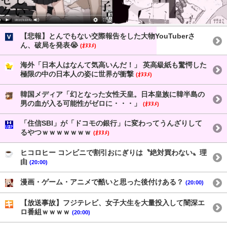
【悲報】とんでもない交際報告をした大物YouTuberさ
ん、破局を発表😭
(ｵﾇﾇﾒ)
海外「日本人はなんて気高いんだ！」 英高級紙も驚愕した
極限の中の日本人の姿に世界が衝撃
(ｵﾇﾇﾒ)
韓国メディア「幻となった女性天皇。日本皇族に韓半島の
男の血が入る可能性がゼロに・・・」
(ｵﾇﾇﾒ)
「住信SBI」が「ドコモの銀行」に変わってうんざりして
るやつｗｗｗｗｗｗｗ
(ｵﾇﾇﾒ)
ヒコロヒー コンビニで割引おにぎりは〝絶対買わない〟理
由
(20:00)
漫画・ゲーム・アニメで酷いと思った後付けある？
(20:00)
【放送事故】フジテレビ、女子大生を大量投入して闇深エ
ロ番組ｗｗｗｗ
(20:00)