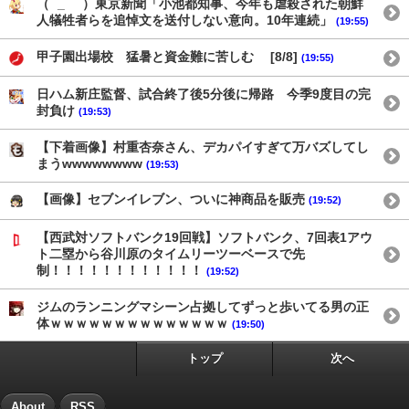
（ ´_ゝ`）東京新聞「小池都知事、今年も虐殺された朝鮮
人犠牲者らを追悼文を送付しない意向。10年連続」
(19:55)
甲子園出場校 猛暑と資金難に苦しむ [8/8]
(19:55)
日ハム新庄監督、試合終了後5分後に帰路 今季9度目の完
封負け
(19:53)
【下着画像】村重杏奈さん、デカパイすぎて万バズしてし
まうwwwwwwww
(19:53)
【画像】セブンイレブン、ついに神商品を販売
(19:52)
【西武対ソフトバンク19回戦】ソフトバンク、7回表1アウ
ト二塁から谷川原のタイムリーツーベースで先
制！！！！！！！！！！！！
(19:52)
ジムのランニングマシーン占拠してずっと歩いてる男の正
体ｗｗｗｗｗｗｗｗｗｗｗｗｗｗ
(19:50)
トップ
次へ
About
RSS