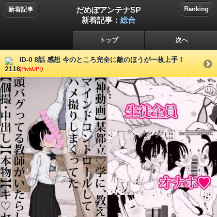
だめぽアンテナSP
Ranking
新着記事
新着記事：
総合
トップ
次へ
ID-0 8話 感想 今のところ完全に敵のほうが一枚上手！
(PickUP!)