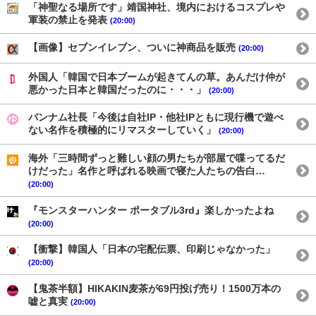
「神聖なる場所です」靖国神社、境内におけるコスプレや
軍装の禁止を発表
(20:00)
【画像】セブンイレブン、ついに神商品を販売
(20:00)
外国人「韓国で日本ブームが起きてんの草。あんだけ仲が
悪かった日本と韓国だったのに・・・」
(20:00)
バンナム社長「今後は自社IP・他社IPともに現行機で遊べ
ない名作を積極的にリマスターしていく」
(20:00)
海外「三時間ずっと難しい顔の男たちが部屋で喋ってるだ
けだった」名作と呼ばれる映画で寝た人たちの告白…
(20:00)
『モンスターハンター ポータブル3rd』楽しかったよね
(20:00)
【衝撃】韓国人「日本の宅配伝票、印刷じゃなかった」
(20:00)
【鬼茶半額】HIKAKIN麦茶が69円投げ売り！1500万本の
嘘と真実
(20:00)