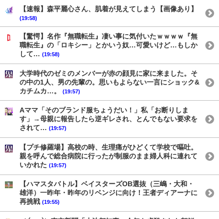
【速報】森平麗心さん、肌着が見えてしまう【画像あり】
(19:58)
【驚愕】名作『無職転生』凄い事に気付いたｗｗｗｗ『無
職転生』の「ロキシー」とかいう奴…可愛いけど…もしか
して…
(19:58)
大学時代のゼミのメンバーが赤の顔見に家に来ました。そ
の中の1人、男の先輩の。思いもよらない一言にショック&
カチムカ…。
(19:57)
Aママ「そのブランド服ちょうだい！」私「お断りしま
す」→母親に報告したら逆ギレされ、とんでもない要求を
されて…
(19:57)
【プチ修羅場】高校の時、生理痛がひどくて学校で嘔吐。
親を呼んで総合病院に行ったが制服のまま婦人科に連れて
いかれた
(19:57)
【ハマスタバトル】ベイスターズOB選抜（三嶋・大和・
雄洋）一昨年・昨年のリベンジに向け！王者ディアーナに
再挑戦
(19:55)