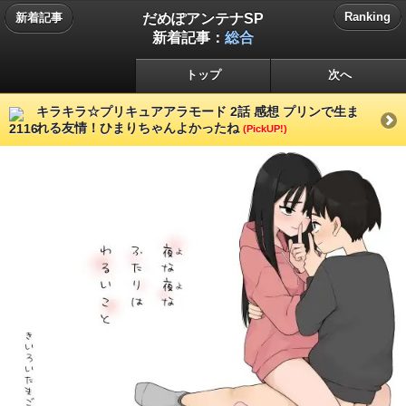
だめぽアンテナSP
Ranking
新着記事
新着記事：
総合
トップ
次へ
キラキラ☆プリキュアアラモード 2話 感想 プリンで生ま
れる友情！ひまりちゃんよかったね
(PickUP!)