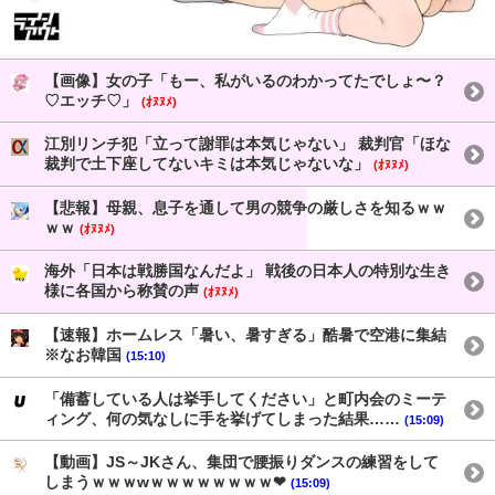
【画像】女の子「もー、私がいるのわかってたでしょ〜？
♡エッチ♡」
(ｵﾇﾇﾒ)
江別リンチ犯「立って謝罪は本気じゃない」 裁判官「ほな
裁判で土下座してないキミは本気じゃないな」
(ｵﾇﾇﾒ)
【悲報】母親、息子を通して男の競争の厳しさを知るｗｗ
ｗｗ
(ｵﾇﾇﾒ)
海外「日本は戦勝国なんだよ」 戦後の日本人の特別な生き
様に各国から称賛の声
(ｵﾇﾇﾒ)
【速報】ホームレス「暑い、暑すぎる」酷暑で空港に集結
※なお韓国
(15:10)
「備蓄している人は挙手してください」と町内会のミーテ
ィング、何の気なしに手を挙げてしまった結果……
(15:09)
【動画】JS～JKさん、集団で腰振りダンスの練習をして
しまうｗｗｗwｗｗｗｗｗｗｗｗ❤
(15:09)