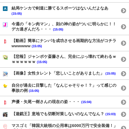
結局ケンカで剣道に勝てるスポーツはないんだよなあ
(15:05)
今週の「キン肉マン」、刻の神の姿がついに明らかに！！
デカ過ぎんだろ・・・
(15:05)
【動画】簡単にナンパを成功させる画期的な方法がコチラ
wwwwww
(15:05)
【悲報】ジャンポケ斎藤さん、完全にぶっ壊れて終わるｗ
ｗｗｗｗｗｗ
(15:05)
【画像】女性タレント「悲しいことがありました」
(15:05)
自分が過去に目撃した「なんじゃそりゃ！？」って感じの
事故の例
(15:05)
声優・矢尾一樹さんの現在の姿・・・
(15:04)
【遊戯王】意地でも切断対策しないのなんでなん？
(15:03)
マスゴミ「韓国大統領の公用車は6000万円で安全装備！」