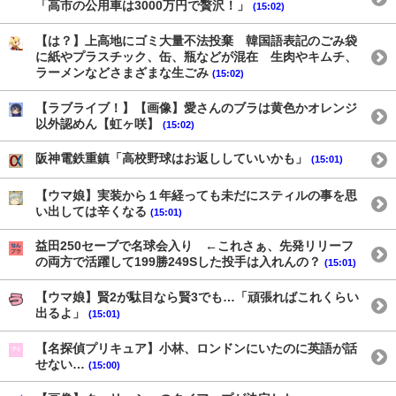
「高市の公用車は3000万円で贅沢！」
(15:02)
【は？】上高地にゴミ大量不法投棄 韓国語表記のごみ袋
に紙やプラスチック、缶、瓶などが混在 生肉やキムチ、
ラーメンなどさまざまな生ごみ
(15:02)
【ラブライブ！】【画像】愛さんのブラは黄色かオレンジ
以外認めん【虹ヶ咲】
(15:02)
阪神電鉄重鎮「高校野球はお返ししていいかも」
(15:01)
【ウマ娘】実装から１年経っても未だにスティルの事を思
い出しては辛くなる
(15:01)
益田250セーブで名球会入り ←これさぁ、先発リリーフ
の両方で活躍して199勝249Sした投手は入れんの？
(15:01)
【ウマ娘】賢2が駄目なら賢3でも…「頑張ればこれくらい
出るよ」
(15:01)
【名探偵プリキュア】小林、ロンドンにいたのに英語が話
せない…
(15:00)