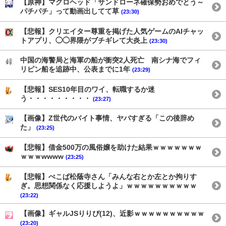
【原神】マグロヘッド「サンドローネ確保勢おめでとう～
パチパチ」って動画出してて草
(23:30)
【悲報】クリエイター尊重を掲げた人気ゲームのAIチャッ
トアプリ、◯◯界隈がブチギレて大炎上
(23:30)
中国の海警局と海軍の船が衝突2人死亡 南シナ海でフィ
リピン船を追跡中、公表までに1年
(23:29)
【悲報】SES10年目のワイ、転職するか迷
う・・・・・・・・・
(23:27)
【画像】Z世代のバイト事情、ヤバすぎる「この後辞め
た」
(23:25)
【悲報】借金500万の風俗嬢を助けた結果ｗｗｗｗｗｗｗ
ｗｗｗwwww
(23:25)
【悲報】ぺこぱ松蔭寺さん「みんな右とか左とか拘りす
ぎ。思想関係なく応援しようよ」ｗｗｗｗｗｗｗｗｗｗ
(23:22)
【画像】ギャルJSりりぴ(12)、近影ｗｗｗｗｗｗｗｗｗｗ
(23:20)