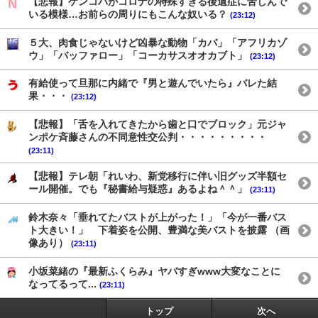
【悲報】ケンコバがコロナの特殊すぎる後遺症に苦しんで
いる模様…お前らの周りにもこんな奴いる？
(23:12)
５大、肉食じゃないけど凶暴な動物「カバ」「アフリカゾ
ウ」「バッファロー」「コーカサスオオカブト」
(23:12)
有給使って旦那に内緒で『男と遊んでいたら』バレた結
果・・・
(23:12)
【悲報】「舌を入れてきたから歯と口でブロック」元ジャ
ンポケ斉藤さんの不同意性交公判・・・・・・・・・
(23:11)
【悲報】テレ朝「れいわ、新党移行に伴い旧グッズ半額セ
ール開催。でも『秘書給与疑惑』あるよね＾＾」
(23:11)
鈴木奈々「垂れてたバストが上がった！」「今が一番バス
ト大きい！」 下着姿を公開、豊満な美バストを披露 （画
像あり）
(23:11)
小坂菜緒の『最新ふくらみ』ヤバすぎwww大変なことに
なってるって...
(23:11)
トップ
次へ