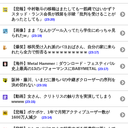
【悲報】中村敬斗の移籍はまたしても一筋縄ではいかず？
スタッド・ランス会長が残留を示唆「批判を受けることが
あったとしても」
(23:20)
【画像】まま「なんかプール入ってたら学生にめっちゃ見
られたw」
(23:19)
【爆笑】移民受け入れ派のパヨおばさん、自分の家に来ら
れたら全力で拒否るｗｗｗｗｗｗｗｗｗｗ
(23:17)
【海外】Metal Hammer：ダウンロード・フェスティバル
史上最高の13のパフォーマンスにBABYMETAL
(23:17)
阪神・藤川、いまだに勝ちパの中継ぎクローザーの序列を
決め切れない
(23:15)
【動画】女さん、クリトリスの触り方を実演してしまう
wwww
(23:15)
【悲報】ポケポケ、1年で月間アクティブユーザー数が
1600万人減少
(23:14)