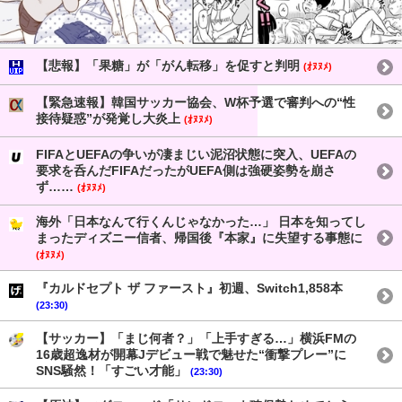
【悲報】「果糖」が「がん転移」を促すと判明
(ｵﾇﾇﾒ)
【緊急速報】韓国サッカー協会、W杯予選で審判への“性
接待疑惑”が発覚し大炎上
(ｵﾇﾇﾒ)
FIFAとUEFAの争いが凄まじい泥沼状態に突入、UEFAの
要求を呑んだFIFAだったがUEFA側は強硬姿勢を崩さ
ず……
(ｵﾇﾇﾒ)
海外「日本なんて行くんじゃなかった…」 日本を知ってし
まったディズニー信者、帰国後『本家』に失望する事態に
(ｵﾇﾇﾒ)
『カルドセプト ザ ファースト』初週、Switch1,858本
(23:30)
【サッカー】「まじ何者？」「上手すぎる…」横浜FMの
16歳超逸材が開幕Jデビュー戦で魅せた“衝撃プレー”に
SNS騒然！「すごい才能」
(23:30)