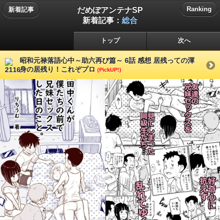
だめぽアンテナSP
Ranking
新着記事
新着記事：
総合
トップ
次へ
昭和元禄落語心中～助六再び篇～ 6話 感想 居残っての渾
身の居残り！これぞプロ
(PickUP!)