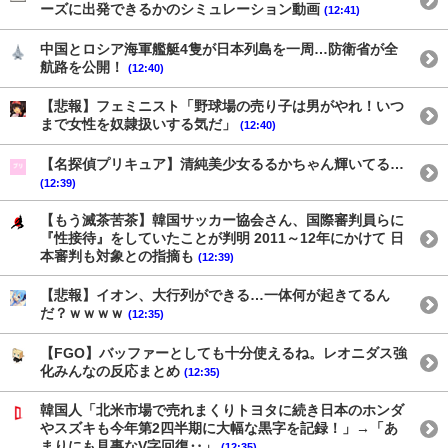
ーズに出発できるかのシミュレーション動画
(12:41)
中国とロシア海軍艦艇4隻が日本列島を一周…防衛省が全
航路を公開！
(12:40)
【悲報】フェミニスト「野球場の売り子は男がやれ！いつ
まで女性を奴隷扱いする気だ」
(12:40)
【名探偵プリキュア】清純美少女るるかちゃん輝いてる…
(12:39)
【もう滅茶苦茶】韓国サッカー協会さん、国際審判員らに
『性接待』をしていたことが判明 2011～12年にかけて 日
本審判も対象との指摘も
(12:39)
【悲報】イオン、大行列ができる…一体何が起きてるん
だ？ｗｗｗｗ
(12:35)
【FGO】バッファーとしても十分使えるね。レオニダス強
化みんなの反応まとめ
(12:35)
韓国人「北米市場で売れまくりトヨタに続き日本のホンダ
やスズキも今年第2四半期に大幅な黒字を記録！」→「あ
まりにも見事なV字回復‥」
(12:35)