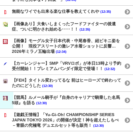
無能なワイでも出来る楽な仕事を教えてくれや
(12:35)
【画像あり】大食いしまくったフードファイターの後遺
症、ついに明かされ始める････！！
(12:35)
【画像】モーグル女子日本代表・中尾春香、紐ビキニ姿を
公開！ 現役アスリートの激レア水着ショットに反響…
2026年ミラノ五輪出場
(12:34)
【カーレンジャー】SMP「VRVロボ」が本日13時より予約
受付開始！！プレミアムバンダイ限定で登場！！
(12:32)
【FEH】タイトル変わってるな 前はヒーローズで終わって
たのにどうした
(12:30)
【競馬】ルメール騎手が『自身のキャリアで騎乗した名馬
5頭』を語る
(12:30)
【遊戯王情報】「Yu-Gi-Oh! CHAMPIONSHIP SERIES
JAPAN TOKYO 2026」の開催が決定！神を超えたしもべ
－青眼の究極竜 デュエルセット等も販売！
(12:30)