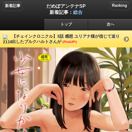
だめぽアンテナSP
Ranking
新着記事
新着記事：
総合
トップ
次へ
【チェインクロニクル】3話 感想 ユリアナ様が信じて送り
出したブルクハルトさんが
(PickUP!)