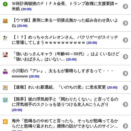
Ｗ杯計画頓挫のＦＩＦＡ会長、トランプ政権に支援要請＝
米紙
(20:00)
【ウマ娘】唐突に来る一切接点無かった組み合わせ良いよ
ね
(20:00)
【！？】めっちゃカメレオンさん、パクリゲーがスイッチ
に登場してしまうｗｗｗｗｗｗｗｗｗｗ
(20:00)
「強いおっさんキャラ（年齢40～50代）」はよくいるけど
「強いおばさん」はいない…
(20:00)
小川彩の『アレ』、太ももが素晴らしすぎるって・・・
wwwww
(20:00)
【速報】れいわ新選組、「いのちの党」に党名変更
(20:00)
【限界】彼の浮気相手と「関わりたくない」と言ってるの
に浮気相手のスクショを送りつける友人Aにうんざり
(20:00)
海外「怒鳴るのやめてと言ったら、そっちが怒鳴ってるか
らだと怒鳴り返された」感情の話ができない人のサイン…