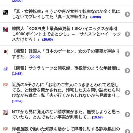
(20:00)
『真・女神転生』そういや何が女神で転生なのか全く気に
しないでプレイしてた『真・女神転生2』
(20:00)
韓国人「KOSPI史上最高値更新！SKハイニックスが牽引
し9000ポイントまであと少し」→「サムスンとハイニック
スだけだろ！」
(20:00)
【衝撃】韓国人「日本のゲーセン、女の子の要望が刺さり
すぎた」
(20:00)
【朗報】サクラミーツ公開収録、市役所のような年齢層に
(19:58)
近所のA子さんに「お宅のご主人につきまとわれて迷惑し
てる」と録音を聞かされた。帰宅した夫を問い詰めたら叫
びながら逃亡→私「夫が行くかもしれないから戸締まりし
(19:57)
NTTから見に覚えのない請求書がきた。無視しようと思っ
ていたら、とんでもない事実が判明して…
(19:57)
障者施設で働いた知識を活かして障者に対する詐欺集団の