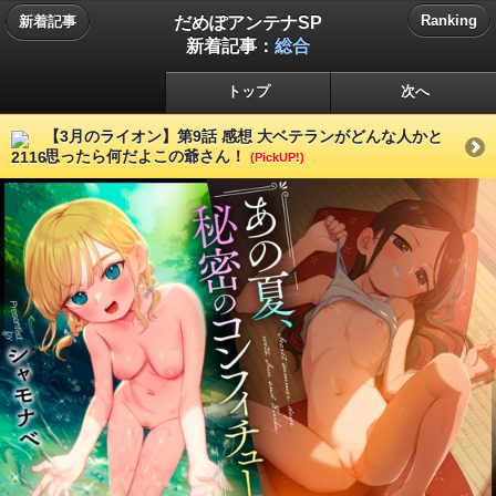
だめぽアンテナSP
Ranking
新着記事
新着記事：
総合
トップ
次へ
【3月のライオン】第9話 感想 大ベテランがどんな人かと
思ったら何だよこの爺さん！
(PickUP!)