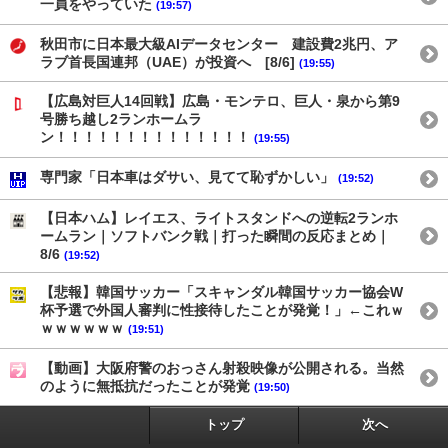
一員をやっていた
(19:57)
秋田市に日本最大級AIデータセンター 建設費2兆円、ア
ラブ首長国連邦（UAE）が投資へ [8/6]
(19:55)
【広島対巨人14回戦】広島・モンテロ、巨人・泉から第9
号勝ち越し2ランホームラ
ン！！！！！！！！！！！！！！
(19:55)
専門家「日本車はダサい、見てて恥ずかしい」
(19:52)
【日本ハム】レイエス、ライトスタンドへの逆転2ランホ
ームラン｜ソフトバンク戦｜打った瞬間の反応まとめ｜
8/6
(19:52)
【悲報】韓国サッカー「スキャンダル韓国サッカー協会W
杯予選で外国人審判に性接待したことが発覚！」←これｗ
ｗｗｗｗｗｗ
(19:51)
【動画】大阪府警のおっさん射殺映像が公開される。当然
のように無抵抗だったことが発覚
(19:50)
トップ
次へ