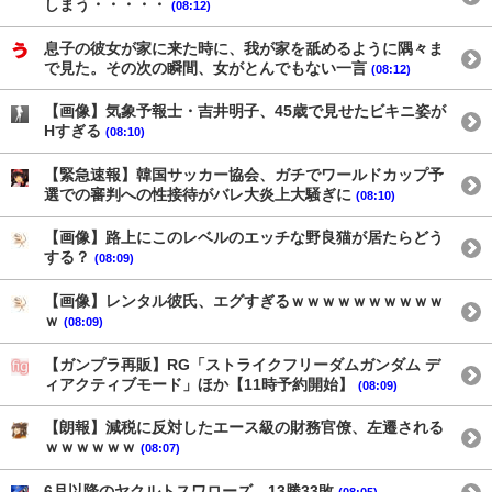
しまう・・・・・
(08:12)
息子の彼女が家に来た時に、我が家を舐めるように隅々ま
で見た。その次の瞬間、女がとんでもない一言
(08:12)
【画像】気象予報士・吉井明子、45歳で見せたビキニ姿が
Hすぎる
(08:10)
【緊急速報】韓国サッカー協会、ガチでワールドカップ予
選での審判への性接待がバレ大炎上大騒ぎに
(08:10)
【画像】路上にこのレベルのエッチな野良猫が居たらどう
する？
(08:09)
【画像】レンタル彼氏、エグすぎるｗｗｗｗｗｗｗｗｗｗ
ｗ
(08:09)
【ガンプラ再販】RG「ストライクフリーダムガンダム デ
ィアクティブモード」ほか【11時予約開始】
(08:09)
【朗報】減税に反対したエース級の財務官僚、左遷される
ｗｗｗｗｗｗ
(08:07)
6月以降のヤクルトスワローズ 13勝33敗
(08:05)