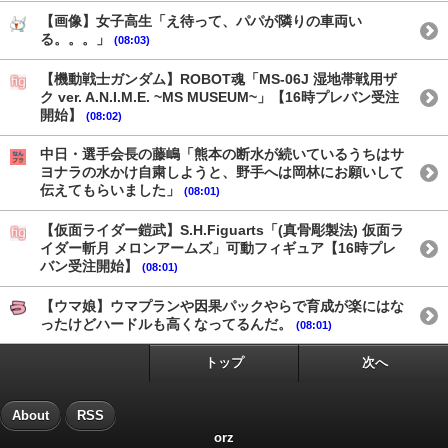
【画像】女子高生「え待って、パパが隣りの車両い
る。。。」
(08:03)
【機動戦士ガンダム】ROBOT魂「MS-06J 湿地帯戦用ザ
ク ver. A.N.I.M.E. ~MS MUSEUM~」【16時プレバン受注
開始】
(08:02)
中日・選手会長の藤嶋「熊本の断水が続いているうちはサ
ヨナラの水かけ自粛しようと、野手へは岡林にお願いして
伝えてもらいました」
(08:01)
【仮面ライダー鎧武】S.H.Figuarts「(真骨彫製法) 仮面ラ
イダー斬月 メロンアームズ」可動フィギュア【16時プレ
バン受注開始】
(08:01)
【ウマ娘】ウマプランや因果パックやらで育成が楽にはな
ったけどハードルも高くなってるんだ。
(08:01)
トップ
次へ
About
RSS
orz