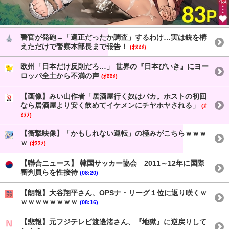
警官が発砲→「適正だったか調査」するわけ…実は銃を構
えただけで警察本部長まで報告！
(ｵﾇﾇﾒ)
欧州「日本だけ反則だろ…」 世界の『日本びいき』にヨー
ロッパ全土から不満の声
(ｵﾇﾇﾒ)
【画像】みい山作者「居酒屋行く奴はバカ。ホストの初回
なら居酒屋より安く飲めてイケメンにチヤホヤされる」
(ｵ
ﾇﾇﾒ)
【衝撃映像】「かもしれない運転」の極みがこちらｗｗｗ
ｗ
(ｵﾇﾇﾒ)
【聯合ニュース】 韓国サッカー協会 2011～12年に国際
審判員らを性接待
(08:20)
【朗報】大谷翔平さん、OPSナ・リーグ１位に返り咲くｗ
ｗｗｗｗｗｗｗｗ
(08:16)
【悲報】元フジテレビ渡邊渚さん、『地獄』に逆戻りして