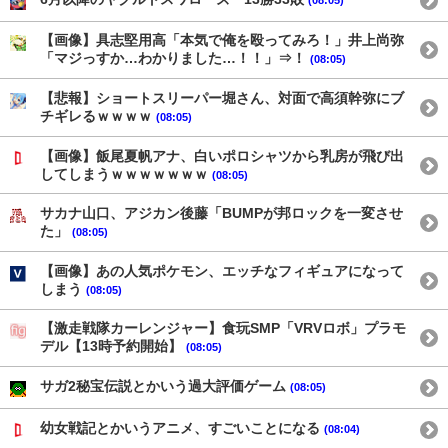
【画像】具志堅用高「本気で俺を殴ってみろ！」井上尚弥
「マジっすか…わかりました…！！」⇒！
(08:05)
【悲報】ショートスリーパー堀さん、対面で高須幹弥にブ
チギレるｗｗｗｗ
(08:05)
【画像】飯尾夏帆アナ、白いポロシャツから乳房が飛び出
してしまうｗｗｗｗｗｗｗ
(08:05)
サカナ山口、アジカン後藤「BUMPが邦ロックを一変させ
た」
(08:05)
【画像】あの人気ポケモン、エッチなフィギュアになって
しまう
(08:05)
【激走戦隊カーレンジャー】食玩SMP「VRVロボ」プラモ
デル【13時予約開始】
(08:05)
サガ2秘宝伝説とかいう過大評価ゲーム
(08:05)
幼女戦記とかいうアニメ、すごいことになる
(08:04)