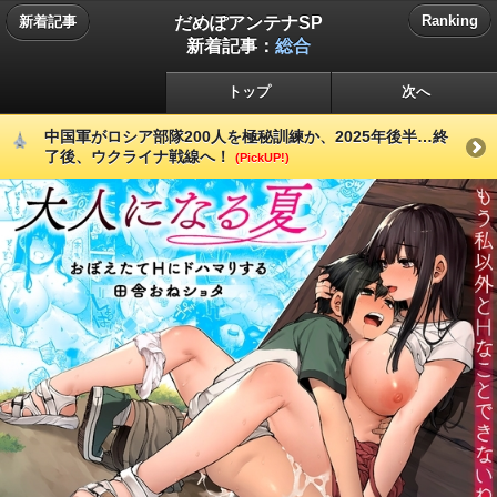
だめぽアンテナSP
Ranking
新着記事
新着記事：
総合
トップ
次へ
中国軍がロシア部隊200人を極秘訓練か、2025年後半…終
了後、ウクライナ戦線へ！
(PickUP!)