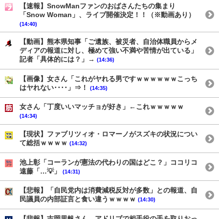
【速報】SnowManファンのおばさんたちの集まり
「Snow Woman」、ライブ開催決定！！（※動画あり）
(14:40)
【動画】熊本県知事「ご遺族、被災者、自治体職員からメ
ディアの報道に対し、極めて強い不満や苦情が出ている」
記者「具体的には？」→
(14:36)
【画像】女さん「これがヤれる男ですｗｗｗｗｗｗこっち
はヤれない････」⇒！
(14:35)
女さん「丁度いいマッチョが好き」←これｗｗｗｗｗ
(14:34)
【現状】ファブリツィオ・ロマーノがスズキの状況につい
て総括ｗｗｗｗ
(14:32)
池上彰「コーランが憲法の代わりの国はどこ？」ココリコ
遠藤「…💡」
(14:31)
【悲報】「自民党内は消費減税反対が多数」との報道、自
民議員の内部証言と食い違うｗｗｗｗ
(14:30)
【悲報】吉岡里帆さん、アドリブで相手役の手を取りおっ