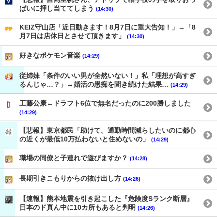
ぱいに押し当ててしまう
(14:30)
KEIZ守山店「近日動きます！8月7日に重大告知！」→「8
月7日は店休日とさせて頂きます」
(14:30)
好きなポケモン音楽
(14:29)
従姉妹「条件のいい男が全然いない！」私「理想が高すぎ
るんじゃ…？」→婚活の愚痴を聞き続けた結果…
(14:29)
工藤公康←ドラフト6位で無名だったのに200勝しました
(14:29)
【悲報】東京都民「助けて。通勤時間減らしたいのに都心
の近くが最低10万払わないと住めないの」
(14:29)
職場の同僚と子連れで遊びますか？
(14:28)
長期引きこもりからの抜け出し方
(14:26)
【速報】熊本地震を引き起こした『危険度Sランク断層』
日本のド真ん中に10カ所もあると判明
(14:26)