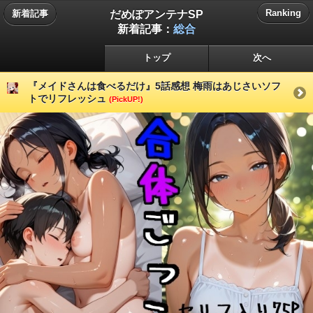
だめぽアンテナSP
Ranking
新着記事
新着記事：
総合
トップ
次へ
『メイドさんは食べるだけ』5話感想 梅雨はあじさいソフ
トでリフレッシュ
(PickUP!)