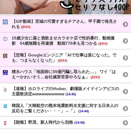
【GIF動画】宮城の可愛すぎるチアさん、甲子園で発見さ
れる
(ｵﾇﾇﾒ)
15歳少女に薬と酒飲ませカラオケ店で性的暴行、動画撮
影 54歳無職を再逮捕 動画770本も見つかる
(ｵﾇﾇﾒ)
【悲報】Googleエンジニア「AIで仕事は楽になった。で
も、つまらなくなった」
(ｵﾇﾇﾒ)
積水ハウス「地面師に55億円騙し取られた…」 ワイ「は
えーかわいそう…会社滅茶苦茶やろなぁ」
(ｵﾇﾇﾒ)
【速報】ホロライブのVtuber、劇場版メイドインアビスの
主題歌決定wwwwwwwwww
(14:45)
韓国人「大韓航空の熊本地震飲料水支援に対する日本人の
反応をご覧ください・・・」→「」
(14:44)
【朗報】野茂、新人時代から別格
(14:40)