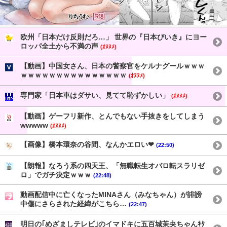
欧州「日本だけ反則だろ…」 世界の『日本びいき』にヨー
ロッパ全土から不満の声
(ｵﾇﾇﾒ)
【動画】中国女さん、日本の警察官をケルナグールｗｗｗ
ｗｗｗｗｗｗｗｗｗｗｗｗｗｗｗ
(ｵﾇﾇﾒ)
専門家「日本車はダサい、見てて恥ずかしい」
(ｵﾇﾇﾒ)
【動画】ゲーフリ新作、とんでもない手抜きをしてしまう
wwwww
(ｵﾇﾇﾒ)
【画像】橋本環奈の谷間、なんかエロい❤
(22:50)
【朗報】なろう系の四天王、「無職転生オバロ転スラリゼ
ロ」でガチ決定ｗｗｗ
(22:48)
動画配信中に亡くなったMINAさん（みなちゃん）が誹謗
中傷にさらされた経緯がこちら…
(22:47)
明日の｢めざましテレビ｣のイマドキに五百城茉央ちゃんｷﾀ