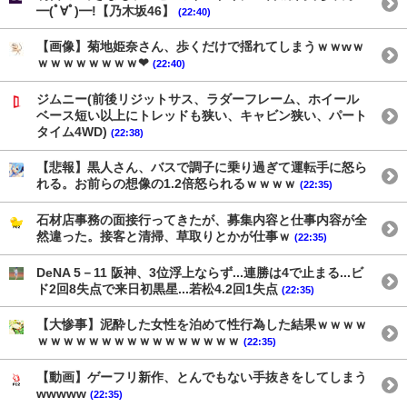
━(ﾟ∀ﾟ)━!【乃木坂46】
(22:40)
【画像】菊地姫奈さん、歩くだけで揺れてしまうｗｗwｗ
ｗｗｗｗｗｗｗｗ❤
(22:40)
ジムニー(前後リジットサス、ラダーフレーム、ホイール
ベース短い以上にトレッドも狭い、キャビン狭い、パート
タイム4WD)
(22:38)
【悲報】黒人さん、バスで調子に乗り過ぎて運転手に怒ら
れる。お前らの想像の1.2倍怒られるｗｗｗｗ
(22:35)
石材店事務の面接行ってきたが、募集内容と仕事内容が全
然違った。接客と清掃、草取りとかが仕事ｗ
(22:35)
DeNA 5－11 阪神、3位浮上ならず...連勝は4で止まる...ビ
ド2回8失点で来日初黒星...若松4.2回1失点
(22:35)
【大惨事】泥酔した女性を泊めて性行為した結果ｗｗｗｗ
ｗｗｗｗｗｗｗｗｗｗｗｗｗｗｗｗ
(22:35)
【動画】ゲーフリ新作、とんでもない手抜きをしてしまう
wwwww
(22:35)