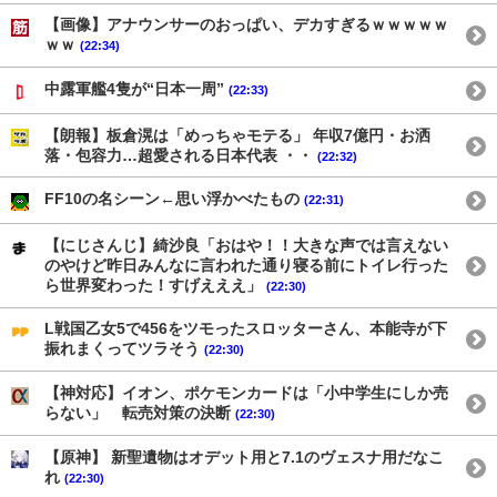
【画像】アナウンサーのおっぱい、デカすぎるｗｗｗｗｗ
ｗｗ
(22:34)
中露軍艦4隻が“日本一周”
(22:33)
【朗報】板倉滉は「めっちゃモテる」 年収7億円・お洒
落・包容力…超愛される日本代表 ・・
(22:32)
FF10の名シーン←思い浮かべたもの
(22:31)
【にじさんじ】綺沙良「おはや！！大きな声では言えない
のやけど昨日みんなに言われた通り寝る前にトイレ行った
ら世界変わった！すげえええ」
(22:30)
L戦国乙女5で456をツモったスロッターさん、本能寺が下
振れまくってツラそう
(22:30)
【神対応】イオン、ポケモンカードは「小中学生にしか売
らない」 転売対策の決断
(22:30)
【原神】 新聖遺物はオデット用と7.1のヴェスナ用だなこ
れ
(22:30)