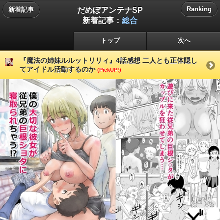
だめぽアンテナSP
Ranking
新着記事
新着記事：
総合
トップ
次へ
『魔法の姉妹ルルットリリィ』4話感想 二人とも正体隠し
てアイドル活動するのか
(PickUP!)