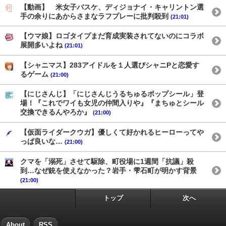
【動画】 米女子バスケ、ディジョナイ・キャリントン選
手の余りにあからさまなラフプレーに批判殺到
(21:01)
【ウマ娘】ロゴタイプまだ育成実装されてないのにコラボ
展開多いよね
(21:01)
【シャニマス】283アイドルを１人選びシャニPと恋愛す
るゲーム
(21:00)
【にじさんじ】「にじさんじうるちゅるポップシール」登
場！『これでワイも女児の仲間入りや』『まちゅとシール
交換できるんやろか』
(21:00)
【仮面ライダークウガ】優しくて好かれるヒーローってや
っぱ良いな…
(21:00)
クマを「溺死」させて駆除、町役場に1週間「抗議」殺
到…なぜ銃を使えなかった？岩手・雫石町が明かす背景
(21:00)
トップ
次へ
About
RSS