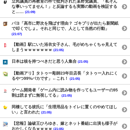
立民議員の再教育の件で批判された某野党議員、「私そん
な事いってません！」と反論するも実際の動画を検証する
と……
(21:09)
パヨ「高市に野次を飛ばす理由？ ゴキブリが出たら新聞紙
で叩くでしょ。それと同じで、人として当然の行動」
(21:07)
【動画】駅にいた浴衣女子さん、毛がめちゃくちゃ見えて
しまうｗｗｗｗｗｗｗ
(21:05)
日本は核を持つべきだと思う人集合
(21:05)
【動画アリ】タトゥー彫師23年目店長「タトゥー入れにく
るやつ99%バカです」←これ！
(21:05)
ゲーム開発者「ゲーム内に読み物を作ってもユーザーの95
割は読まずに無視してる」
(21:05)
同棲してる彼氏に「生理用品をトイレに置くのやめてほし
い」と言われた
(21:05)
【悲報】論破王ひろゆき、嫁とネット番組に出演も様子が
おかしくなるｗｗｗｗ
(21:05)