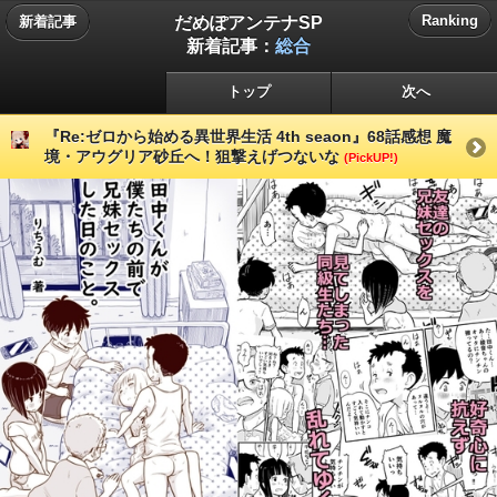
だめぽアンテナSP
Ranking
新着記事
新着記事：
総合
トップ
次へ
『Re:ゼロから始める異世界生活 4th seaon』68話感想 魔
境・アウグリア砂丘へ！狙撃えげつないな
(PickUP!)