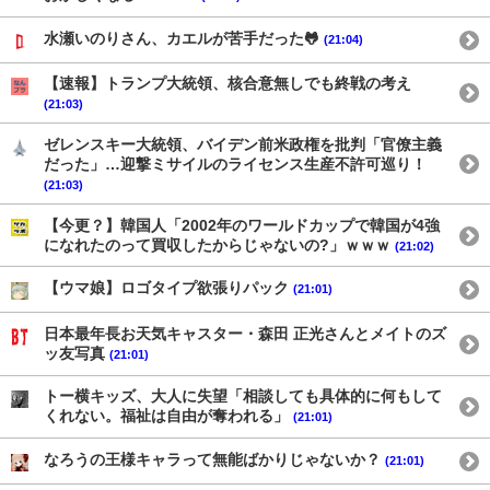
水瀬いのりさん、カエルが苦手だった🐸
(21:04)
【速報】トランプ大統領、核合意無しでも終戦の考え
(21:03)
ゼレンスキー大統領、バイデン前米政権を批判「官僚主義
だった」…迎撃ミサイルのライセンス生産不許可巡り！
(21:03)
【今更？】韓国人「2002年のワールドカップで韓国が4強
になれたのって買収したからじゃないの?」ｗｗｗ
(21:02)
【ウマ娘】ロゴタイプ欲張りパック
(21:01)
日本最年長お天気キャスター・森田 正光さんとメイトのズ
ッ友写真
(21:01)
トー横キッズ、大人に失望「相談しても具体的に何もして
くれない。福祉は自由が奪われる」
(21:01)
なろうの王様キャラって無能ばかりじゃないか？
(21:01)