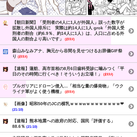
【朝日新聞】「受刑者の4人に1人が外国人」誤った数字が
拡散し外国人排斥に 実際は約14人に1人 grok「外国人受
刑者の割合（約6.9％、約14人に1人）は、人口に占める外
国人の割合より高いです」
(ｵﾇﾇﾒ)
森山みなみアナ、胸元から谷間を見せつけるお辞儀GIF祭
り
(ｵﾇﾇﾒ)
【速報】蓮舫、高市首相の8月6日歯科受診に噛みつく「平
日のその時間に行くべき！そういうお立場！」
(ｵﾇﾇﾒ)
ブルガリアにドローン侵入…「相当な量の爆発物」「ウク
ライナ軍がよく使う機種」
(ｵﾇﾇﾒ)
【画像】昭和50年のJCの横乳ｗｗｗwｗｗｗｗｗｗｗｗ❤
(21:10)
【速報】熊本地震への政府の対応、国民「評価する」
88.6％
(21:10)