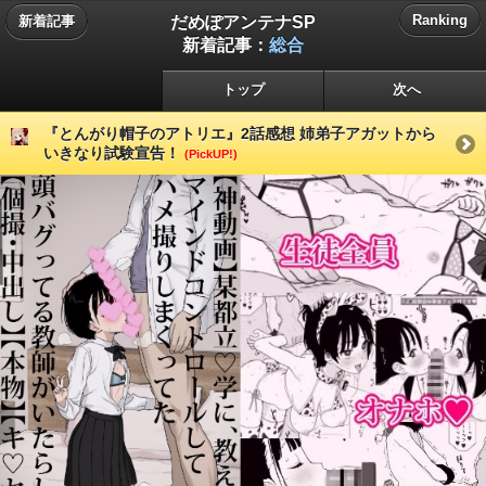
だめぽアンテナSP
Ranking
新着記事
新着記事：
総合
トップ
次へ
『とんがり帽子のアトリエ』2話感想 姉弟子アガットから
いきなり試験宣告！
(PickUP!)