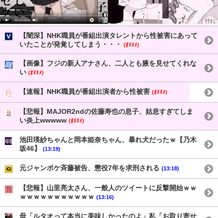
【闇深】NHK職員が番組出演タレントから性被害にあって
いたことが発覚してしまう・・・
(ｵﾇﾇﾒ)
【画像】フジの新人アナさん、二人とも腋を見せてくれな
い
(ｵﾇﾇﾒ)
【速報】NHK職員が番組出演者から性被害
(ｵﾇﾇﾒ)
【悲報】MAJOR2ndの佐藤寿也の息子、姑息すぎてしま
い炎上wwwww
(ｵﾇﾇﾒ)
池田瑛紗ちゃんと岡本姫奈ちゃん、暴れ犬だったｗ【乃木
坂46】
(13:19)
元ジャンポケ斉藤被告、懲役7年を求刑される
(13:18)
【悲報】山里亮太さん、一般人のツイートに反撃開始ｗｗ
ｗｗｗｗｗｗｗｗｗｗｗ
(13:16)
母「ルタオって本当に美味しかったのよ」私「お取り寄せ