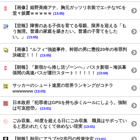
【画像】姫野美南アナ、胸元ガッツリ衣装でエ○チなYCを
堂々披露ｗｗｗｗｗ
(13:05)
【悲報】障害のある子供を育てる母親、限界を迎える「も
う無理。普通の家庭を築きたい。普通の子育てをした
い。」
(13:05)
【画像】“ルフィ”強盗事件、幹部の男に懲役20年の有罪判
決確定！！！
(13:05)
【朗報】「新宿から推し活ゾーンへ」バスタ新宿～海浜幕
張間の高速バスが運行スタート！！！！！
(13:04)
サッカーのシュート速度の世界ランキングがコチラ
wwwwww
(13:03)
日本政府「犯罪者はGPSを持ち歩くルールにしよう。強制
は可哀想🥺」
(13:01)
ごみ収集、40度を超える日にごみ収集 職員はサボってい
ると思われたくなくて休めない現実
(13:01)
【朗報】秋田にアラブが2兆円の投資決定
(13:01)