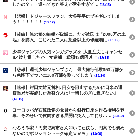
したの？」→返ってきた答えが意外すぎて…
(13:15)
【悲報】ドジャースファン、大谷翔平にブチギレてしま
う！！！！！！
(13:12)
【後編】俺の娘の結婚が破談に。だが彼氏は「2000万の土
地」を購入。こじれた二人は想像以上の修羅場に
(13:12)
少年ジャンプの人気マンガグッズを“大量注文しキャンセ
ル”繰り返したか 女逮捕 総額43億円以上
(13:11)
【悲報】週刊少年ジャンプさん、最大発行部数653万部か
ら急降下でついに100万部を割ってしまう
(13:10)
【速報】岸田文雄元首相､円安を阻止するために日米の通
貨当局が実施した為替介入は｢一時しのぎに過ぎない｣
(13:10)
ヨーロッパが右翼政党の党員から銀行口座を作る権利を剥
奪、そのせいで皮肉すぎる展開に突入しており……
(13:10)
なろう作家「円安で高市さん叩いてた奴ら、円高でも褒め
ないのでポジショントーク確定ｗｗｗ」
(13:06)