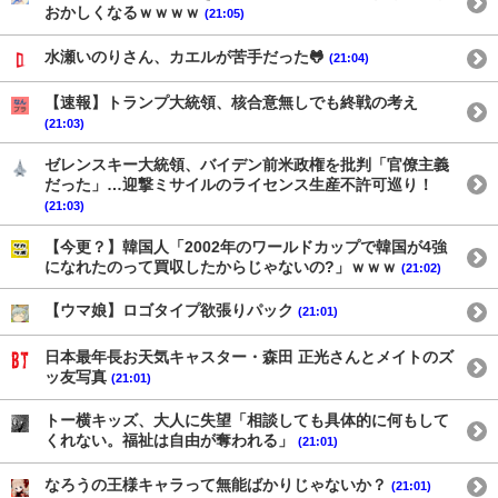
おかしくなるｗｗｗｗ
(21:05)
水瀬いのりさん、カエルが苦手だった🐸
(21:04)
【速報】トランプ大統領、核合意無しでも終戦の考え
(21:03)
ゼレンスキー大統領、バイデン前米政権を批判「官僚主義
だった」…迎撃ミサイルのライセンス生産不許可巡り！
(21:03)
【今更？】韓国人「2002年のワールドカップで韓国が4強
になれたのって買収したからじゃないの?」ｗｗｗ
(21:02)
【ウマ娘】ロゴタイプ欲張りパック
(21:01)
日本最年長お天気キャスター・森田 正光さんとメイトのズ
ッ友写真
(21:01)
トー横キッズ、大人に失望「相談しても具体的に何もして
くれない。福祉は自由が奪われる」
(21:01)
なろうの王様キャラって無能ばかりじゃないか？
(21:01)