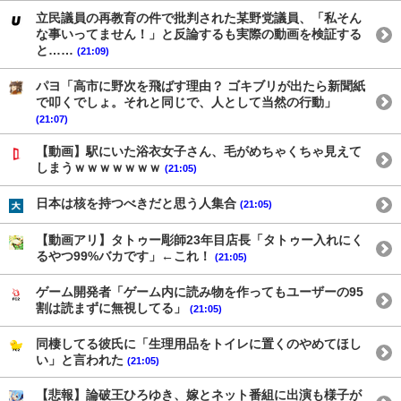
立民議員の再教育の件で批判された某野党議員、「私そん
な事いってません！」と反論するも実際の動画を検証する
と……
(21:09)
パヨ「高市に野次を飛ばす理由？ ゴキブリが出たら新聞紙
で叩くでしょ。それと同じで、人として当然の行動」
(21:07)
【動画】駅にいた浴衣女子さん、毛がめちゃくちゃ見えて
しまうｗｗｗｗｗｗｗ
(21:05)
日本は核を持つべきだと思う人集合
(21:05)
【動画アリ】タトゥー彫師23年目店長「タトゥー入れにく
るやつ99%バカです」←これ！
(21:05)
ゲーム開発者「ゲーム内に読み物を作ってもユーザーの95
割は読まずに無視してる」
(21:05)
同棲してる彼氏に「生理用品をトイレに置くのやめてほし
い」と言われた
(21:05)
【悲報】論破王ひろゆき、嫁とネット番組に出演も様子が