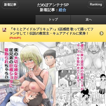
だめぽアンテナSP
Ranking
新着記事
新着記事：
総合
トップ
次へ
『キミとアイドルプリキュア♪』1話感想 歌って踊ってフ
ァンサして！伝説の救世主・キュアアイドルに変身！
(PickUP!)