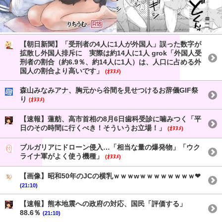
【朝日新聞】「受刑者の4人に1人が外国人」誤った数字が
拡散し外国人排斥に 実際は約14人に1人 grok「外国人受
刑者の割合（約6.9％、約14人に1人）は、人口に占める外
国人の割合より高いです」
(ｵﾇﾇﾒ)
森山みなみアナ、胸元から谷間を見せつけるお辞儀GIF祭
り
(ｵﾇﾇﾒ)
【速報】蓮舫、高市首相の8月6日歯科受診に噛みつく「平
日のその時間に行くべき！そういうお立場！」
(ｵﾇﾇﾒ)
ブルガリアにドローン侵入…「相当な量の爆発物」「ウク
ライナ軍がよく使う機種」
(ｵﾇﾇﾒ)
【画像】昭和50年のJCの横乳ｗｗｗwｗｗｗｗｗｗｗｗ❤
(21:10)
【速報】熊本地震への政府の対応、国民「評価する」
88.6％
(21:10)