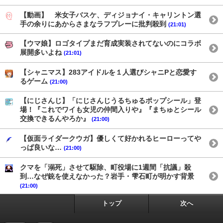
【動画】 米女子バスケ、ディジョナイ・キャリントン選
手の余りにあからさまなラフプレーに批判殺到
(21:01)
【ウマ娘】ロゴタイプまだ育成実装されてないのにコラボ
展開多いよね
(21:01)
【シャニマス】283アイドルを１人選びシャニPと恋愛す
るゲーム
(21:00)
【にじさんじ】「にじさんじうるちゅるポップシール」登
場！『これでワイも女児の仲間入りや』『まちゅとシール
交換できるんやろか』
(21:00)
【仮面ライダークウガ】優しくて好かれるヒーローってや
っぱ良いな…
(21:00)
クマを「溺死」させて駆除、町役場に1週間「抗議」殺
到…なぜ銃を使えなかった？岩手・雫石町が明かす背景
(21:00)
トップ
次へ