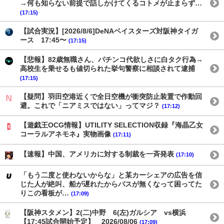
→何も知らない前提で話しかけてくるコトメが止まらず…
(17:15)
【試合実況】[2026/8/6]DeNAベイスターズ対阪神タイガ
ース 17:45〜
(17:15)
【悲報】82歳無職さん、パチンコ代欲しさに白タク行為→
高校生を乗せるも値切られた挙句警察に相談されて逮捕
(17:15)
【疑問】羽田空港近くで全日空機が衝突防止装置で作動回
避。これで「ニアミスではない」ってマジ？
(17:12)
【遊戯王OCG情報】UTILITY SELECTION収録『海晶乙女
コーラルアネモネ』実物画像
(17:11)
【速報】中国、アメリカに対する制裁を一斉発表
(17:10)
「もう二度と使わないからな」と某カーシェアの広告を信
じた人が絶叫、船が遅れたからバスが無くなって困ってた
りこの看板が…
(17:09)
【阪神スタメン】2(二)中野 6(左)ガルシア vs横浜
【17:45試合開始予定】 2026/08/06
(17:09)