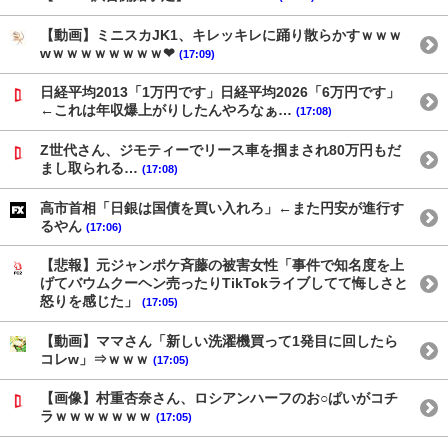
【動画】ミニスカJK1、キレッキレに踊り散らかすｗｗｗ
wｗｗｗｗｗｗｗｗ❤
(17:09)
日経平均2013「1万円です」日経平均2026「6万円です」
←これは年収爆上がりしたんやろなぁ…
(17:08)
Z世代さん、ジモティーでリース車を掴まされ80万円もだ
まし取られる…
(17:08)
高市首相「日銀は国債を買い入れろ」←また円安が進行す
るやん
(17:06)
【悲報】元ジャンポケ斉藤の被害女性「事件で知名度を上
げてバウムクーヘン売ったりTikTokライブしてて悔しさと
怒りを感じた」
(17:05)
【動画】ママさん「新しい洗濯機買って1発目に回したら
コレw」⇒ｗｗｗ
(17:05)
【画像】村重杏奈さん、ロシアンハーフのお○ぱいがコチ
ラｗｗｗｗｗｗｗ
(17:05)