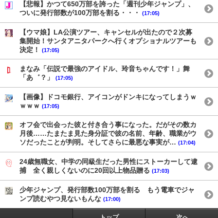
【悲報】かつて650万部を誇った「週刊少年ジャンプ」、
ついに発行部数が100万部を割る・・・
(17:05)
【ウマ娘】LA公演ツアー、キャンセルが出たので２次募
集開始！サンタアニタパークへ行くオプショナルツアーも
決定！
(17:05)
まなみ「伝説で最強のアイドル、玲音ちゃんです！」舞
「あ゛？」
(17:05)
【画像】ドコモ銀行、アイコンがドンキになってしまうｗ
ｗｗｗ
(17:05)
オフ会で出会った彼と付き合う事になった。だがその数カ
月後……たまたま見た身分証で彼の名前、年齢、職業がウ
ソだったことが判明。そしてさらに最悪な事実が…
(17:04)
24歳無職女、中学の同級生だった男性にストーカーして逮
捕 全く親しくないのに20回以上物品贈る
(17:03)
少年ジャンプ、発行部数100万部を割る もう電車でジャ
ンプ読むやつ見ないもんな
(17:00)
トップ
次へ