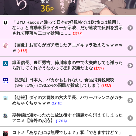
「BYD Raccoと違って日本の軽規格では欧州には通用し
ない」と自動車系ライターが示唆、だが速攻で反例を提示
されて即落ち二コマ状態に……
(ｵﾇﾇﾒ)
【画像】お前らがガチ恋したアニメキャラ教えろｗｗｗｗ
ｗ
(ｵﾇﾇﾒ)
織田信長、豊臣秀吉、徳川家康の中で大失敗しても謝った
ら許してくれそうなのって徳川家康だよな
(ｵﾇﾇﾒ)
【悲報】日本人、バカかもしれない。食品消費税減税
（8%→1%）に93.2%の国民が賛成してしまう
(ｵﾇﾇﾒ)
【悲報】ダイの大冒険の六大団長、パワーバランスがガチ
めちゃくちゃｗｗｗ
(17:18)
期待値は凄かったのに放送後すぐ話題から消えてしまった
アニメ【海外の反応】
(17:16)
コトメ「あなたには無理でしょ？」私「できますけど？」