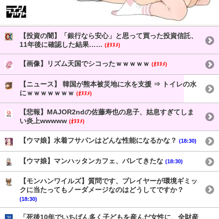
【投資の闇】「銀行なら安心」と思って買った投資信託、
11年後に確認した結果……
(ｵﾇﾇﾒ)
【画像】リズム天国でシコったｗｗｗｗｗ
(ｵﾇﾇﾒ)
【ニュース】 韓国が熊本被災地に水を支援 ⇒ トイレの水
にｗｗｗｗｗｗｗ
(ｵﾇﾇﾒ)
【悲報】MAJOR2ndの佐藤寿也の息子、姑息すぎてしま
い炎上wwwww
(ｵﾇﾇﾒ)
【ウマ娘】水着フサパンはどんな性能になるかな？
(18:30)
【ウマ娘】マンハッタンカフェ、バレてきたな
(18:30)
【モンハンワイルズ】質問です、プレイヤーが環境ギミッ
クに当たってもノーダメージなのはどうしてですか？
(18:30)
「死後10年でいちばん多く子どもを産んだ女性に、全財産