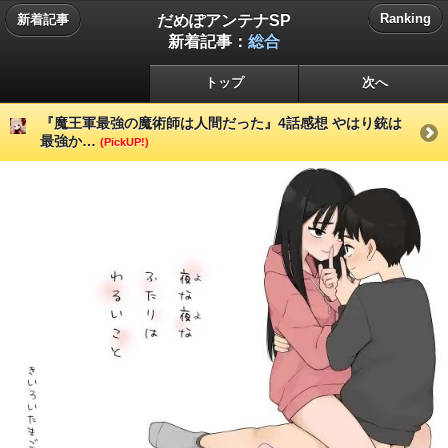
だめぽアンテナSP
Ranking
新着記事
新着記事：
総合
トップ
次へ
『魔王軍最強の魔術師は人間だった』4話感想 やはり銃は
最強か…
(PickUP!)