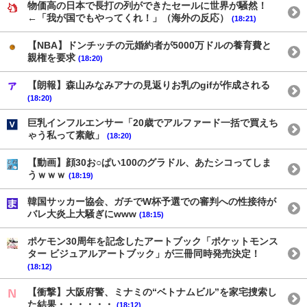
物価高の日本で長打の列ができたセールに世界が騒然！
←「我が国でもやってくれ！」（海外の反応）
(18:21)
【NBA】ドンチッチの元婚約者が5000万ドルの養育費と
親権を要求
(18:20)
【朗報】森山みなみアナの見返りお乳のgifが作成される
(18:20)
巨乳インフルエンサー「20歳でアルファード一括で買えち
ゃう私って素敵」
(18:20)
【動画】顔30お○ぱい100のグラドル、あたシコってしま
うｗｗｗ
(18:19)
韓国サッカー協会、ガチでW杯予選での審判への性接待が
バレ大炎上大騒ぎにwww
(18:15)
ポケモン30周年を記念したアートブック「ポケットモンス
ター ビジュアルアートブック」が三冊同時発売決定！
(18:12)
【衝撃】大阪府警、ミナミの“ベトナムビル”を家宅捜索し
た結果・・・・・・
(18:12)