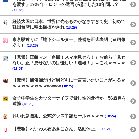
を渡す」1926年トロントの遺言が起こした10年間…？
(18:30)
経済大国の日本、世界に売るものがなさすぎて史上初めて
韓国台湾に輸出額抜かされ
(18:29)
東京駅近くに「地下シェルター」整備を正式表明（※画像
あり）
(18:26)
【悲報】正義マン「盗撮！スマホ見せろ！」お前ら「見せ
ない」正「見せないのは怪しい！通報！」←これｗｗｗｗ
(18:25)
【驚愕】風俗嬢だけど男どもに一言言いたいことがあるｗ
ｗｗｗｗｗｗｗｗwwww
(18:25)
女子中学生をカッターナイフで脅し性的暴行か 56歳男を
逮捕
(18:25)
れいわ新選組、公式グッズ半額セールｗｗｗｗ
(18:24)
【悲報】れいわ大石あきこさん、活動休止。
(18:21)