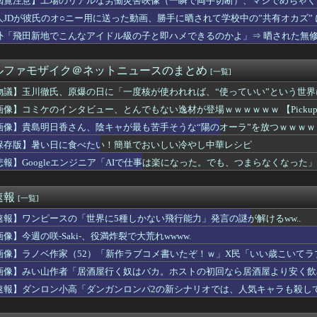
閲覧注意】工場のリアルな労働災害映像（一瞬で両手切断）、マジでめちゃく
戦挑決19手詰に「難易度が最上級」
人JDが彼氏のオ○ニー用に送った動画、勝手に晒されて学校中の”共有オカズ”
ん、留学中にマックのバイトに応募するも書類選考で落とされてしまう
すらドン引きしてて草」と某事件の衝撃的な公判が話題に、なんか変...
外「飛田新地でこんなアイドル級の子と即ハメできるのかよ」⇒ 晒された無
にしていいのよ」俺「ありがとうございます…」→アットホームすぎ...
本の社会保障、岐路に 財源5兆円見通し立たず
ルファモザイク＠ネットニュースのまとめ
[一覧]
で共産党を叩くのは、頑張る人を邪魔したいという日本人らしい薄暗...
ルズ】モンハンをやらない夏なんて何年ぶりだろうか👀
物議】玉川徹氏、原爆の日に「一度核が使われれば、“使っていい”という世
倫をして、ついに、、、
画像】コミケのインタビュー、とんでもない逸材が登場ｗｗｗｗｗｗ 【Pickup07
で第2試合は13:30プレイボールや！」
メの中でも、過小評価されている隠れた名作といえばこの作品なんだ...
画像】貴島明日香さん、陰キャが最も苦手そうな“陽のオーラ”を放つｗｗｗｗ
嬢に70回以上通ったらｗｗｗｗｗｗｗｗｗwwww
保存版】暑い日に食べたい！簡単でおいしい冷やし中華レシピ
年18億円）、そんなに酷くない
悲報】Googleエンジニア「AIで仕事は楽になった。でも、つまらなくなった」
応援してたヒロインが負けた時の悲しさは異常
ーとUSJ、JKのダンス会場になってしまう （※動画あり）
インタビュー、とんでもない逸材が登場ｗｗｗｗｗｗ 【Picku...
速報
[一覧]
koを歌う遠藤さくらちゃんが可愛すぎる！！！【乃木坂46】
うお○ぱいが至高だよなｗｗｗ
速報】ワンピースの「世界に5種しかない飛行能力」発言の謎が解けるww..
酷な山岳レース「TJAR」が開催される
像】今週の咲-Saki-、役満炸裂で大荒れwwww.
ower、無給油で1980km走行しギネス記録を達成！！→ス...
1万円です」日経平均2026「6万円です」←これは年収爆上が...
画像】ラノベ作家（52）「新作ラブコメ書いたぞ！ｗ」X民「いい歳こいて
ーエージェント、明らかな顔採用で炎上
れｗと話題に
画像】みい山作者「居酒屋行く奴はバカ。ホストの初回なら居酒屋より安く飲
スターズの戦力、ガチのマジで「整う」
速報】ダンロン小高「ダンガンロンパ2の新シナリオでは、人気キャラも殺し
れいあ」ちゃんという名前の子がいた。漢字を教えてもらった瞬間、...
、eF機動戦士ガンダムSEEDクライマックスで誤って計数ボタン...
フ〇ラされてる時の顔www