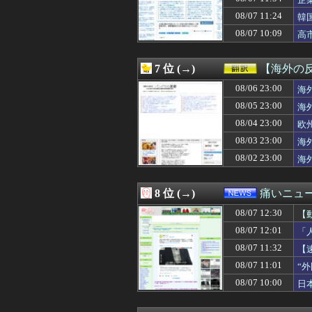
08/07 12:07
【遊戯王OCG情
08/07 12:07
中国外務省「日
08/07 11:24
韓
08/07 12:07
【モンスターハ
08/07 10:09
高
08/07 12:07
【勇者王ガオガイ
08/07 12:06
【劇場版「オーバ
08/07 12:05
韓国人「韓国サッ
7 位 (→)
【海外の
08/07 12:05
【日向坂46】今
08/07 12:05
08/06 23:00
生理の予定が８月
海
08/07 12:05
【ファーム試合実況
08/05 23:00
海
08/07 12:05
【トリダモノ氏オ
08/04 23:00
欧
08/07 12:05
とんこつらーめ
08/07 12:05
オタクに優しいギ
08/03 23:00
海
08/07 12:05
【新台】山佐「ス
08/02 23:00
海
08/07 12:05
【画像】令和の
08/07 12:05
高校野球でミス
08/07 12:05
t.A.T.u.の
8 位 (→)
痛いニュース
08/07 12:05
【悲報】「おっさ
08/07 12:30
08/07 12:05
【警告】国税庁「
【
08/07 12:05
【画像】明日花キ
08/07 12:01
「
08/07 12:05
【悲報】ヤニねこ
08/07 11:32
【
08/07 12:04
【勝利の女神:NI
08/07 12:04
東山奈央って可
08/07 11:01
“
08/07 12:03
【朗報】じゃあ
08/07 10:00
日
08/07 12:03
【動画】美少女4
08/07 12:03
【勝利の女神:NIK