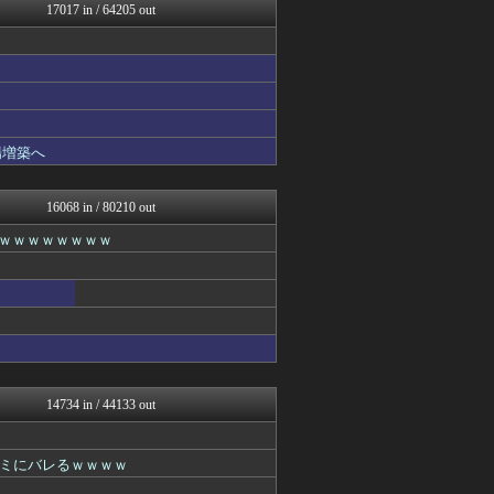
watch＠２ちゃんねる
17017 in / 64205 out
遊戯王マスターデュエルまと...
いたしん！
最強ジャンプ放送局
GUNDAM.LOG｜ガン...
うまぴょいチャンネル -ウ...
ベイスターズ速報＠なんJ
なんJ PRIDE
場増築へ
キニ速
痛いニュース(ﾉ∀`)
資格ちゃんねる
16068 in / 80210 out
スターライト速報 -遊戯王...
ｗｗｗｗｗｗｗｗｗ
PCパーツまとめ
ウマ娘まとめ速報うまろぐ
ヒロイモノ中毒
ミーハー総研（ミーハー総合...
2ch東方スレ観測所
艦これ速報 艦隊これくしょ...
渡る世間はキチばかり - ...
哲学ニュースnwk
まどドラまとめ速報 魔法少...
14734 in / 44133 out
修羅場ライフ速報
ぴこ速(〃'∇'〃)？
登山ちゃんねる
ミにバレるｗｗｗｗ
1000mg