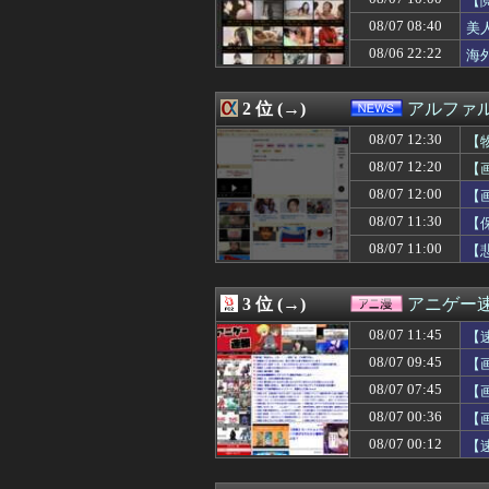
【
08/07 12:30
渡辺明九段、王座
08/07 08:40
美
08/07 12:29
上國料萌衣ちゃ
08/06 22:22
08/07 12:29
「あのヤフコメ民
海
08/07 12:29
義母「もっと気楽
08/07 12:29
【消費減税】日
2 位 (→)
アルファ
08/07 12:28
共産党信者「募金
08/07 12:27
【モンハンワイ
08/07 12:30
【
08/07 12:26
職場の人妻と不
08/07 12:20
【
08/07 12:26
高野連「暑熱対策
08/07 12:25
海外「日本のアニ
08/07 12:00
【
08/07 12:25
【悲報】オキニの
08/07 11:30
【
08/07 12:25
ＳＢ山川穂高（4
08/07 11:00
【
08/07 12:22
ラブコメ漫画で
08/07 12:20
【悲報】ディズニ
08/07 12:20
【画像】コミケの
3 位 (→)
アニゲー
08/07 12:19
囁きボイスでai
08/07 12:19
【画像】こうい
08/07 11:45
【
08/07 12:19
今週末、日本一過
08/07 09:45
【画
08/07 12:18
【悲報】日産e-p
08/07 12:17
08/07 07:45
日経平均2013「
【
08/07 12:16
【悲報】サイバ
た
08/07 00:36
【
08/07 12:15
横浜DeNAベイ
08/07 00:12
【
08/07 12:15
園の運動会で「み
08/07 12:15
【悲報】演者さん
08/07 12:14
【画像】斉藤が、