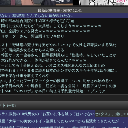
最新記事情報 - 08/07 12:41
ない』3話感想 とんでもない妹が現れたな…
の熊本総合病院の手術室の様子が(((ﾟДﾟ)))
イ岡村に世の夫たちが『大共感』してしまうｗｗｗｗｗｗｗｗ
青山、空調ウェアを発売ｗｗｗｗｗｗｗｗｗｗｗｗｗｗ
チリポーターさん、阿波踊りでワキ祭り
スト「野球場の売り子は男がやれ！いつまで女性を奴隷扱いする気だ...
ュア】清純美少女るるかちゃん輝いてる…
韓国サッカー協会さん、国際審判員らに『性接待』をしていたことが...
、大行列ができる…一体何が起きてるんだ？ｗｗｗｗ
ファーとしても十分使えるね。レオニダス強化みんなの反応まとめ
で売れまくりトヨタに続き日本のホンダやスズキも今年第2四半期に...
出来る楽な仕事を教えてくれや
いしまくったフードファイターの後遺症、ついに明かされ始める･･...
女子日本代表・中尾春香、紐ビキニ姿を公開！ 現役アスリートの激...
】SMP「VRVロボ」が本日13時より予約受付開始！！プレミア...
ル変わってるな 前はヒーローズで終わってたのにどうした
ル騎手が『自身のキャリアで騎乗した名馬5頭』を語る
ット
-Oh! CHAMPIONSHIP SERIES J...
[一覧]
のおっさん射殺映像が公開される。当然のように無抵抗だったことが...
スラム教徒の10代男女の「お互いに体を触ってはいけないセ○クス」、逆にエ
、原爆の日に「一度核が使われれば、“使っていい”という世界にな...
撮魔「大学一の美女のトイレ盗撮してたらマ○コから精液出てきたんだが…」
ル】この売り上げ前年比「3割減」は何が原因なの？なにかしたかい...
のベーコン”と呼んで後押しした」1910年のアメリカ議会に本当...