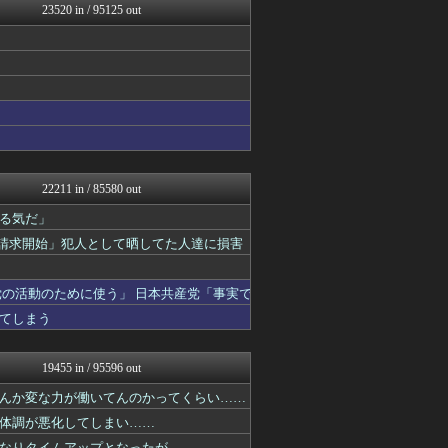
23520 in / 95125 out
広島東洋カープまとめブログ...
パチンコ・パチスロ.com
ゴールデンタイムズ
モナニュース
【サッカー まとめ】サカラ...
NEWSまとめもりー｜2c...
ヒーローNEWS
浮気ちゃんねる
海外の万国反応記＠海外の反...
異世界転生まとめ速報
22211 in / 85580 out
まとめ芸能＠美女画像まとめ...
SS 森きのこ！
る気だ」
えすえすログ
示請求開始」犯人として晒してた人達に損害
VIPPER速報
Samurai GOAL
おーるじゃんる
の活動のために使う」 日本共産党「事実で
おうち速報
てしまう
U-1 NEWS.
fig速
ぶる速-VIP
19455 in / 95596 out
なんJミュージアム
fig速
んか変な力が働いてんのかってくらい……
トレンドの通り道
体調が悪化してしまい……
ウマ娘まとめ超速報！
なりタイムアップとなったが……