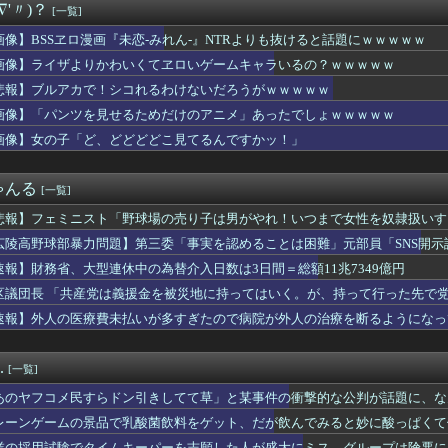
∇'〃)？
[一覧]
プロ初4番抜擢！2塁打＆マルチで躍動！ベテランに希望の光
グラー4KT（北電子）」「LライザのアトリエKD（北電子）」が...
画像】BSSヱロ漫画『未恋-みれん-』NTRよりも抜けると話題にｗｗｗｗｗ
師界隈のAIへの価値観の違いはなぜ生まれるのか
画像】ライザよりかわいくてヱロいゲームキャラいるの？ｗｗｗｗｗ
野春彦、AI捏造画像を使った高市首相批判記事を公開→大炎上して...
ウルグアイに続き新たな南米強豪との対戦キターｗｗｗｗｗｗｗｗ
悲報】ブルアカで！シコれるわけないだろうがｗｗｗｗｗ
O山口達也さん、家賃3万4000円の湘南の家からYouTub...
画像】「パンツを見せるためだけのアニメ」あったでしょｗｗｗｗｗ
作を予習しなくても大丈夫」←これ
画像】女の子「ど、どどどどこ見てるんですかッ！」
8)との不倫が嫁に発覚。離婚に応じたはずの嫁からエグすぎる攻...
な武士の家系だけど世界のみんなは先祖に偉人っている？」
ケベフィギュア玄関に飾ろうと思うんやが…
ゃんる
[一覧]
ふみ、映画の濡れ場で乳首丸出し
る貴女」【ミリマス】
悲報】フェミニスト「野球場の売り子は男がやれ！いつまで女性を奴隷扱いす
」 ニート俺「え？」
広陵高野球部暴力問題】第三委「事実を認めることは困難」元部員「SNS開
のJS、レベチｗｗｗｗｗｗｗｗｗｗｗｗｗｗｗｗｗｗｗｗｗｗｗｗ...
償請求訴訟を起こす方針
」アーセナル移籍が秒読み…ブラジル代表28歳の“美しすぎる妻”...
速報】財務省、大型連休中の為替介入日数は3日間＝総額11兆7349億円
力問題】第三委「事実を認めることは困難」元部員「SNS開示請求...
区議団長 「共産党は義援金を被災地に持ってはいく。が、持って行った先で党
人気ある男子学生がいた。学部やサークルの垣根を問わずにあらゆる...
ありません」
速報】外人の医療費未払いが多すぎたので病院が外人の治療を断るようになっ
景品で乳酸菌飲料をゲット、だが飲んでみると妙に酸っぱくて体調が...
ガーン】THE合体「ランドバイソンオプションセット」完成品トイ...
好きなコンテンツ一覧wwwwwwwwwww
.
[一覧]
る不登校JKが見つかるｗｗｗｗｗｗｗｗｗｗｗｗ❤
ろいど「ガッツ 狂戦士の甲冑Ver. BLOOD EDIT...
あのヤフコメ民すらドン引きしてて草」と某事件の衝撃的な公判が話題に、な
んじだと誰が好きなの？
レーンゲームの景品で乳酸菌飲料をゲット、だが飲んでみると妙に酸っぱくて
ドイベントの中でもサボり癖だけは許さん
業の採用試験でタイムキーパーを志願した人が盛大にミス、グループは険悪に