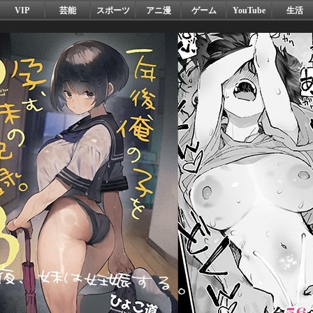
VIP
芸能
スポーツ
アニ漫
ゲーム
YouTube
生活