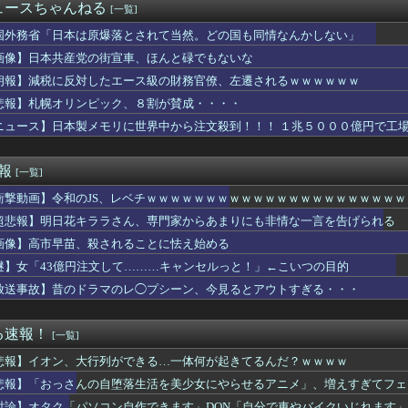
グ竹山、消費税減税失敗→増税の流れ想像「次誰が総理やりたいと思...
ュースちゃんねる
[一覧]
バーストラクはなんなんこれ？
」143センチ Iカップ 38kgのアイドル塩望ももこが話題...
国外務省「日本は原爆落とされて当然。どの国も同情なんかしない」
デンカムイを勢いで読んでても「何こいつ…」ってなるシーンｗｗｗｗ
画像】日本共産党の街宣車、ほんと碌でもないな
ストIV 導かれし者たち」にありそうなこと
朗報】減税に反対したエース級の財務官僚、左遷されるｗｗｗｗｗｗ
寮が主催する納涼夏祭りで各ウマ娘が出しそうな催し物
「カウントをつくれない、ストライクを投げられない」ビド２軍再調...
悲報】札幌オリンピック、８割が賛成・・・・
者・尾田栄一郎が描いた担当編集の似顔絵「ムダに東大卒」
ニュース】日本製メモリに世界中から注文殺到！！！ １兆５０００億円で工
車、複数の駅で「チンポッ❤」というアナウンスが流れ大騒ぎwww...
存する社会」を描いた深夜アニメに喫煙、違法薬物の連想シーンも…...
る「自分の頭で考えない子」。すぐ検索が当たり前に 「タイパ」至...
速報
[一覧]
IGINAL ARTWORK COLLECTIONに『神...
衝撃動画】令和のJS、レベチｗｗｗｗｗｗｗｗｗｗｗｗｗｗｗｗｗｗｗｗｗ
ーラー地味に高くなる
カの新仕様ガチャの何が恐ろしいかを最近のウマ娘ガチャに例えると...
超悲報】明日花キララさん、専門家からあまりにも非情な一言を告げられる
n、汗が飛び散る灼熱の「マンガ毎週末セール（50%還元）」を...
画像】高市早苗、殺されることに怯え始める
な仕事帰りに家で何してんの？」←これ・・・・
「暑いぜ」
謎】女「43億円注文して………キャンセルっと！」←こいつの目的
で掘るのと恒常落ちまってから掘るのどっちが楽なん？
放送事故】昔のドラマのレ◯プシーン、今見るとアウトすぎる・・・
人を連れてきたママ。子供1人や単身参加者と同額しか払おうとせず...
代日本史で最も取り返しのつかなかった失敗って何？
のやちよさんは実装するならドッペルだろう
る速報！
[一覧]
くて里帰りできない私に義母達が義実家に来るよう勧めてくる。3D...
悲報】イオン、大行列ができる…一体何が起きてるんだ？ｗｗｗｗ
ロ漫画『未恋-みれん-』NTRよりも抜けると話題にｗｗｗｗｗ
しい県に観光に行きたいんやが
悲報】「おっさんの自堕落生活を美少女にやらせるアニメ」、増えすぎてフェ
を走行中の車からリアガラスが飛んでくる事故(ﾟoﾟ)
討論】オタク「パソコン自作できます」DQN「自分で車やバイクいじれます」