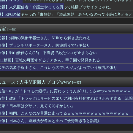
、バイク降りる事を決意する
キロゼ、映画をきっかけに「ちいかわ」にどハマり「今では毎晩1時...
悲報】人気配信者「介護士やってる男って結構ブッサイクじゃね」
入社員、意地でも「9月の社員旅行」の計画をやらないｗｗｗｗｗ
謎】RPGの敵キャラの「毒無効」「混乱無効」みたいなのって冷静に考えると
い料理トップ10に入る」夏の定番料理は冷やし中華 「あり得ない...
実際にプレイしたらわかるけど、ライザは友達って感じで性的な目で...
バンドリで早くも大人気ｗｗｗｗ
お宝
[一覧]
タイガースとメジロマックイーンは無関係です！
朗報】爆胸の気象予報士さん、NHKから解き放たれる
の丸亀製麺の水は都内で1番おいしい」「行ってみて！本当に飲んで...
ッツ】このOPカッコよくない？本編の展開ちゃんと反映してて完成...
画像】ブランチリポーターさん、阿波踊りでワキ祭り
 『韓国がアメリカと戦争したら？』、『北朝鮮と中国が駆けつけて...
画像】影山優佳さん(25)、下着姿であたシコが止まらない
別して実家に戻った私に弟嫁が「男の子だったらあげますよ☆」と妊...
いに美咲ちゃんが大人の色気を出し始めた…！
GIF動画】宮城の可愛すぎるチアさん、甲子園で発見される
マガジンどうしてる？ 音まとめアーカイブ
ステの気象予報士さん、こういうのでいいんだよっていう横乳の張り
日香さん、陰キャが最も苦手そうな“陽のオーラ”を放つｗｗｗｗ
少年ジャンプ編集部にブロックされる。25年以上ずっと一緒にやっ...
ってる奴ってただのホラ吹きじゃねーの？
ュース : 人生VIP職人ブログwww
[一覧]
のん「自転車補助輪なしで乗ったことない」さく「えぇ！？そんな人...
住信SBI」が「ドコモの銀行」に変わってうんざりしてるやつｗｗｗｗｗｗｗ
外国人』←阪神はこれが地味にハードル高かった件
子ブチギレ「簡単にそうめん作れ言うけど、そうめん作りて地獄なん...
有能】政府「トラックはサービスエリア利用有料化すればサボらず走るし流問
産】従業員「退職」で倒産、5年連続で増加 過去最多ペースで推移...
門家「日本車はダサい、見てて恥ずかしい」
チコン企業が過去10年間で半分となる。日本にとって良いことだな」
画像】福岡、こんなのが普通に走ってるｗｗｗｗｗｗｗｗｗｗｗｗｗｗｗｗ
0個溜まった！
んだけど、２年近く待たされた挙げ句、追加費用1400万請求され...
画像】日本さん、避難所が各国と比べて優秀過ぎると話題に
瞬間の手術室の防犯カメラ映像！
」のヤッホーブルーイング 強制チェイサー「ふらつくビアグラス」...