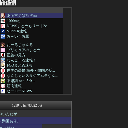
ああ言えばForYou
1000mg
NEWSまとめもりー｜2c...
VIPPER速報
お～い！お宝
おーるじゃんる
プリキュアのまとめ
正義の見方
わんこーる速報！
FGOまとめ速報
世界の憂鬱 海外・韓国の反...
なんじぇいスタジアム＠なん...
不思議.net - 5ch...
筋肉速報
ヒーローNEWS
ルフレch. - ファイア...
ウマ娘うまぴょい速報
123940 in / 83022 out
スターライト速報 -遊戯王...
痛いニュース(ﾉ∀`)
ロいんだが
アルファルファモザイク＠ネ...
（動画あり）
原神速報 | GENSHI...
みんな知ってた？【海外の反...