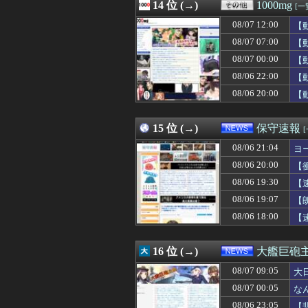
08/07 12:00
14 位 (→)
小学校講師、と
1000mg
[一
08/07 12:00
最新の伊藤純奈
08/07 12:00
【
08/07 12:00
「弟に自信をつけ
08/07 12:00
08/07 07:00
【海外の反応】韓
【
08/07 12:00
海外「二度買えな
08/07 00:00
【
08/07 12:00
日本のゲームなの
08/06 22:00
【
08/07 12:00
【衝撃】韓国人
08/07 12:00
【FGO】グラン
08/06 20:00
【
08/07 12:00
イスラム教徒の1
08/07 12:00
安亭事件とは何
15 位 (→)
保守速報
08/06 21:04
ヨ
08/06 20:00
【
08/06 19:30
【
08/06 19:07
【
08/06 18:00
【
16 位 (→)
大艦巨砲
08/07 09:05
大
08/07 00:05
な
08/06 23:05
【