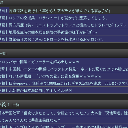
んでもない所からのタレコミがあり児童ポルノ禁止法違反で逮捕
覧]
さん、ふくらみがガチでエグいって・・・
動画】高速道路を走行中の車からリアガラスが飛んでくる事故(ﾟoﾟ)
させたいの」母から一晩で10回、証券口座のログイン情報を求めら...
国が日本による竹島の領有権主張に対して強く抗議したらしい → ...
動画】ロシアの空挺兵、パラシュートが開かずに墜落してしまう。
いものは、買えるうちに入らない」父に言われた一言でお金の使い方...
動画】両方馬鹿（笑）ミニストップでトラックと衝突したドラレコが（ノ∇`）
にメニュー画面が英語だらけなの英語圏の人からすると奇妙に見える...
動画】地震発生時の熊本総合病院の手術室の様子が(((ﾟДﾟ)))
「日本で人気のこのデザート、うちのアレじゃん」
ドみんな金フォウいれてるもん？
動画】野菜売りのおじさんにドローンを特攻させるおそロシア。
0代男女の「お互いに体を触ってはいけないセ○クス」、逆にエロい...
か——労働者が上海・南京間の鉄道を31時間止めた造反派の始まり
[一覧]
ーロッパが中国製メガソーラーを締め出しｗｗｗ
衝撃】中国製ルーター20機種にバックドア発見！ ネットに繋ぐだけで35秒ご
速報】れいわ新選組、「いのちの党」に党名変更ｗｗｗｗｗｗ
朗報】日産e-power、無給油で1980km走行しギネス記録を達成 55Lタンクでリ
速報】北朝鮮が日本海に向けてミサイル発射
主義！
[一覧]
日本帝国陸軍「侵攻できたとして、食糧どうすんだよ」大本営「現地調達」陸
んでみんなそんなに共産主義嫌なん？
悲報】トランプ肝入りの「戦艦トランプ」、一隻作るのに4兆円かかる模様www