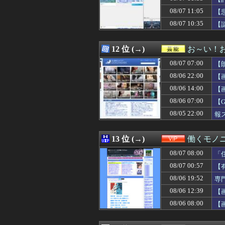
08/07 12:00
バイク乗りワイ
08/07 11:05
08/07 12:00
【ホロライブ】ア
【
08/07 12:00
【超悲報】Z新
08/07 10:35
【
08/07 12:00
リュウジ氏「ダル
08/07 12:00
【画像】オタク「
08/07 12:00
花宮初奈さん、
12 位 (→)
お～い！
08/07 12:00
【ウマ娘】阪神
08/07 07:00
【
08/07 12:00
若槻千夏「あそこ
08/07 12:00
【仮面ライダーゼ
08/06 22:00
【
08/07 12:00
#韓国質問サイト
08/06 14:00
【
08/07 12:00
【2/2】夫と死
08/06 07:00
08/07 12:00
【ミリマス】つ
【
08/07 12:00
たまったギター
08/05 22:00
報
08/07 12:00
【画像】貴島明
08/07 12:00
CC2松山洋氏、
08/07 12:00
霊感あるとか言
13 位 (→)
働くモノニ
08/07 12:00
【ラブライブ！】
08/07 08:00
「
08/07 12:00
『当たれば飛ぶ
08/07 12:00
【悲報】上沼恵美
08/07 00:57
【
08/07 12:00
【従業員退職型倒
08/06 19:52
専
08/07 12:00
海外「日本のパ
08/06 12:39
【
08/07 12:00
【グラブル】15
08/07 12:00
注文住宅を建てた
08/06 08:00
【
08/07 12:00
【悲報】地震の
08/07 12:00
「よなよなエール