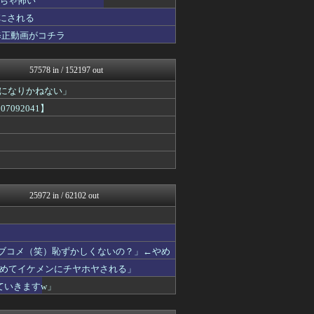
ちゃ怖い
2ch名人
 にされる
℃-ute派なんday
修正動画がコチラ
U-1 NEWS.
修羅場ハザード -復讐・D...
日本第一！ニュース録
57578 in / 152197 out
まとめたニュース
モンハンまとめ速報【モンハ...
界になりかねない」
easterEgg
092041】
まとめロッテ！
海外の反応リサーチ
バズッター速報
なんじぇいスタジアム＠なん...
キニ速
ラビット速報
アルファルファモザイク＠ネ...
25972 in / 62102 out
坂道情報通～乃木坂46まと...
じわ速 芸能ニュースまとめ
かせまと！
サイ速
なんJ PUSH!!
ラブコメ（笑）恥ずかしくないの？」←やめ
なんJ PRIDE
めてイケメンにチヤホヤされる」
なんじぇいスタジアム＠なん...
ていきますw」
鬼女の宅配便 - 修羅場・...
スロ板-RUSH
まとめCUP