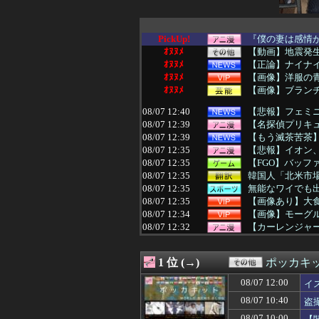
PickUp!
『僕の妻は感情が
ｵﾇﾇﾒ
【動画】地震発生時
ｵﾇﾇﾒ
【正論】ナイナ
ｵﾇﾇﾒ
【画像】洋服の
ｵﾇﾇﾒ
【画像】ブラン
08/07 12:40
【悲報】フェミニ
08/07 12:39
【名探偵プリキ
08/07 12:39
【もう滅茶苦茶】
08/07 12:35
【悲報】イオン
08/07 12:35
【FGO】バッ
08/07 12:35
韓国人「北米市場
08/07 12:35
無能なワイでも
08/07 12:35
【画像あり】大食
08/07 12:34
【画像】モーグル
08/07 12:32
【カーレンジャー
08/07 12:30
【FEH】タイト
08/07 12:30
【競馬】ルメー
1 位 (→)
ポッカキ
08/07 12:30
【遊戯王情報】「Yu-Gi
08/07 12:30
【動画】大阪府警
08/07 12:00
イ
08/07 12:30
【物議】玉川徹氏
08/07 10:40
盗
08/07 12:30
【崩壊スターレイ
08/07 12:30
「カバの肉を“湖
08/07 10:00