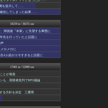
スターライト速報 -遊戯王...
あじあニュースちゃんねる
予測を提示して……
fig速
確信してしまった結果……
fig速
fig速
海外トークログ
18259 in / 38255 out
日向坂46まとめ速報
子育てちゃんねる
者、帰国後『本家』に失望する事態に
ツバメ速報＠ヤクルトスワロ...
十年先を行っていたと話題に
fig速
の声
なんじぇいスタジアム＠なん...
2次元に捉われない
をメロメロに
パチンコ・パチスロ.com
高生4人組がエモすぎると話題に
アニチャット
ポリー速報
V系まとめ速報
17401 in / 52989 out
わんこーる速報！
不思議.net - 5ch...
ことが発覚
女子アナお宝画像速報－5c...
ンも…視聴者批判でBPO議論
カンダタ速報
fig速
おたくみくす 声優まとめ
表する方針を決定 三重県
アニはつ -アニメ発信場-
まにゅそく 2chまとめニ...
fig速