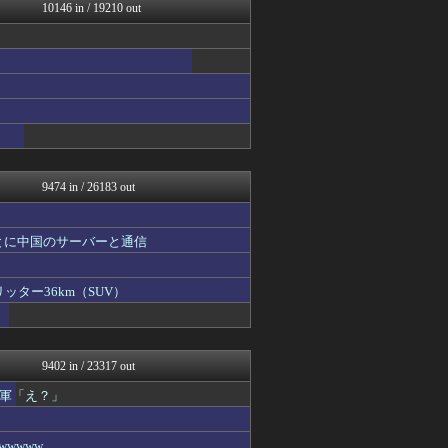
オレ的ゲーム速報＠刃
10146 in / 19210 out
乃木通 乃木坂46櫻坂46...
私が悪いの？【海外の反応】
Red4 海外の反応まとめ
Ask Reddit まと...
けおけお速報
ニチカン！
FGOまとめ速報
ポッカキット
ネトウヨにゅーす
9474 in / 26183 out
とに中国のサーバーと通信
ッター36km（SUV）
9402 in / 23317 out
軍「え？」
wwww