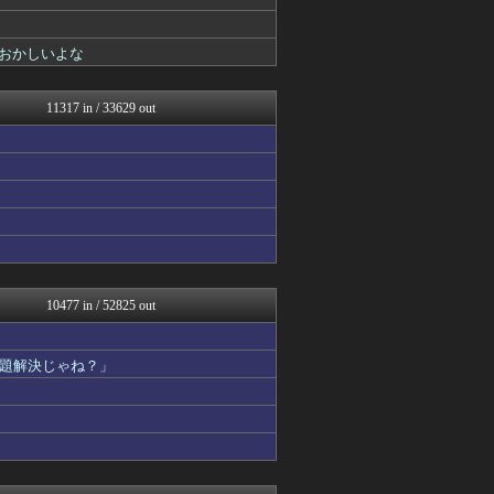
バイク速報
VTuberNews
投資ちゃんねる
おかしいよな
気団談
ああ言えばForYou
ぐら速 -声優まとめ速報-
11317 in / 33629 out
パカ娘速報！！ウマ娘まとめ...
明日は何を食べようか
ヒーローNEWS
日本と韓国は敵か？味方か？...
修羅の華-家庭・生活まとめ
それからの出来事() アイ...
音まとめ
アルファルファモザイク＠ネ...
ゆるゲーマー遅報
ネラーボイス
10477 in / 52825 out
コンテンツ・声優 | ラブ...
阪神タイガースちゃんねる
ラーメン速報｜2chまとめ...
題解決じゃね？」
みそパンNEWS
ガラパゴスジャパン - 海...
ミニゴブ速報 ～グラブルま...
かぞくちゃんねる
ニュース30over
ほんわかMkⅡ