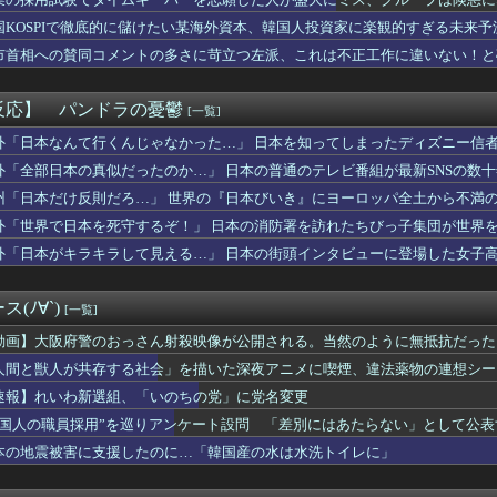
報】Vジャンプ10月号付属『宿命の決闘』の効果が判明！
本は原爆落とされて当然。どの国も同情なんかしない」
国KOSPIで徹底的に儲けたい某海外資本、韓国人投資家に楽観的すぎる未来
ンター】ねんどろいど「リオレウス」【予約開始】
市首相への賛同コメントの多さに苛立つ左派、これは不正工作に違いない！と
ガー】PLAMATEA「獅子王凱」プラモデル【予約開始】
ーロード」聖王国編】figma「アルベド」可動フィギュア【予約...
カー協会の審判買収、遂に海外でも話題に…」→「2002年の栄光...
反応】 パンドラの憂鬱
[一覧]
回はお手頃価格？日向坂46とBEAMSのコラボが決定！！
６日なんだけど７月２９日にドバッと鮮血でたから生理かな？って思...
外「日本なんて行くんじゃなかった…」 日本を知ってしまったディズニー信
】ヤクルトvsオリックス 8/7/12:00
外「全部日本の真似だったのか…」 日本の普通のテレビ番組が最新SNSの数
リジナルキャラクター】PLAMATEA「MXちゃん」プラモデル...
州「日本だけ反則だろ…」 世界の『日本びいき』にヨーロッパ全土から不満
んが全く流行らない理由ってなんやろな？
ャル「あっそれプリキュアのｴﾛ同人誌じゃんww♡」
外「世界で日本を死守するぞ！」 日本の消防署を訪れたちびっ子集団が世界
マスロゼーガペインETR」販売告知にて筐体公開来たぞ！次世代ゼ...
外「日本がキラキラして見える…」 日本の街頭インタビューに登場した女子
柏崎星奈ちゃん、めっちゃくちゃエロい
して負けたらそれを一生引きずる事になるって残酷すぎるよな
ドタキャンは「Ｍステ」だけじゃなかった！
(ﾉ∀`)
[一覧]
んの自堕落生活を美少女にやらせるアニメ」、増えすぎてフェミにバ...
ごめん、君らがちゃんと納税してくれないとこうなっちゃうけどどう...
動画】大阪府警のおっさん射殺映像が公開される。当然のように無抵抗だった
ララ(37)さん、現在のビジュアルが話題になってしまうｗｗｗｗ...
人間と獣人が共存する社会」を描いた深夜アニメに喫煙、違法薬物の連想シー
、BPOで問題視されるｗｗｗｗｗｗｗｗｗｗｗｗｗ
速報】れいわ新選組、「いのちの党」に党名変更
KKE】グッスマ上海「エレグ:ブーム・アンド・ショック」1/...
愛いよな
外国人の職員採用”を巡りアンケート設問 「差別にはあたらない」として公
逆に「男からも嫌われるヒロイン」って誰がいるんだｗｗｗ
本の地震被害に支援したのに…「韓国産の水は水洗トイレに」
人組の20年後の姿がヤバいwwwwww
KE】Hyper Body「紅蓮:ブラックシャドウ」可動フ...