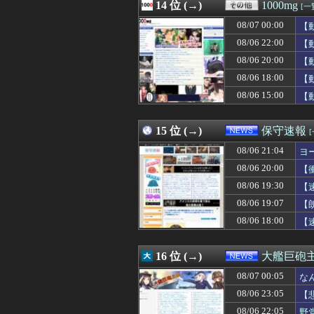
08/07 04:00
14 位 (→)
【天文】太陽に含
1000mg
[一
08/07 04:00
【画像】北海道の
08/07 00:00
【
08/07 04:00
【ウマ娘】今日
08/07 04:00
08/06 22:00
【ラブライブ！】
【
08/07 04:00
韓国人「ソクリ投
08/06 20:00
【
08/07 04:00
【ガンダム戦艦
08/06 18:00
【
08/07 03:57
合コンで出会った
08/07 03:55
三重県警察 鈴鹿
08/06 15:00
【
08/07 03:51
SpaceX、米
08/07 03:50
【修羅場】彼女か
15 位 (→)
保守速報
08/06 21:04
ヨ
08/06 20:00
【
08/06 19:30
【
08/06 19:07
【
08/06 18:00
【
16 位 (→)
大艦巨砲
08/07 00:05
な
08/06 23:05
【
08/06 22:05
野