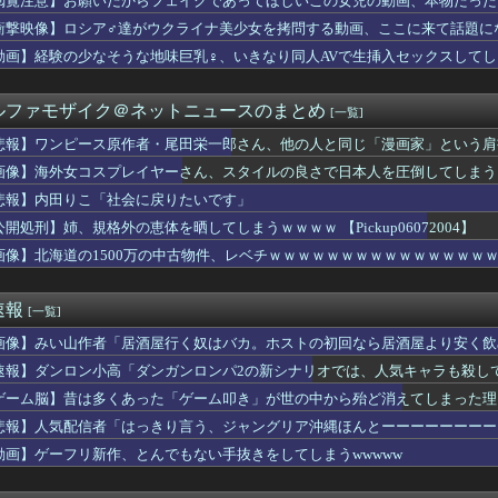
閲覧注意】お願いだからフェイクであってほしいこの女児の動画、本物だった
定】待望の新作がついに登場！ホロライブメンバーたちが熱い戦いを...
衝撃映像】ロシア♂達がウクライナ美少女を拷問する動画、ここに来て話題に
イが親に送ったブチギレLINEがこちら
が10月よりプチプチ株式会社に社名変更
動画】経験の少なそうな地味巨乳♀、いきなり同人AVで生挿入セックスしてし
がSNSで「私の妻はインド人で起業家だが“日本人女性は男に甘え...
リンピック、８割が賛成・・・・
ルファモザイク＠ネットニュースのまとめ
[一覧]
を半分しか返していない叔父がさらに金を貸してほしいと訪ねてきた...
「え、待って私の足長くない？（ﾊﾟｼｬﾘｗｗｗｗｗｗｗｗｗ)...
悲報】ワンピース原作者・尾田栄一郎さん、他の人と同じ「漫画家」という肩
ゃん、放送事故を起こしてしまうｗｗｗｗｗｗｗ
画像】海外女コスプレイヤーさん、スタイルの良さで日本人を圧倒してしまう 【Pick
が最も売れた1995年新年3・4合併号に載ってる作品がこちらｗ...
に関連する映画でも観ようと「生きてこそ」を借りたのね
悲報】内田りこ「社会に戻りたいです」
っていうゲームを2作連続クリアした
公開処刑】姉、規格外の恵体を晒してしまうｗｗｗｗ 【Pickup06072004】
サッカー協会、ガチでワールドカップ予選での審判への性接待がバレ...
画像】北海道の1500万の中古物件、レベチｗｗｗｗｗｗｗｗｗｗｗｗｗｗｗ
姉ちゃんがこんなパンティみたいな服を着てきたらどうする？
ミングPC買おうと思ったけどもう少し後でいいやで時期逃したらう...
たオッサン、最近母を亡くして精神的ショックを受けていたと判明・...
速報
[一覧]
目をしているドンちゃん。「どんどん美味しく実る…♡」
スの主人公モンキー・D・ルフィさん、変わり果てた姿で発見される...
画像】みい山作者「居酒屋行く奴はバカ。ホストの初回なら居酒屋より安く飲
レス バーヴァン・シー Fate/GrandOrderのイ...
速報】ダンロン小高「ダンガンロンパ2の新シナリオでは、人気キャラも殺し
】ウルサマ後期のステージ観てきたんだけど
闘いのロード 孔雀舞「城之内克也戦」紹介
ゲーム脳】昔は多くあった「ゲーム叩き」が世の中から殆ど消えてしまった理由ww
配信見てたけど、マジでたいじリスナー民度低すぎだろ…
悲報】人気配信者「はっきり言う、ジャングリア沖縄ほんとーーーーーーーー
OPS.948の『カル・ローリー』さんの今季の成績
動画】ゲーフリ新作、とんでもない手抜きをしてしまうwwwww
「ど、どどどどこ見てるんですかッ！」
『下半身』ガチでエグいって・・・
輩女子、かわいくていい匂いするけどマジでとんでもなく無能