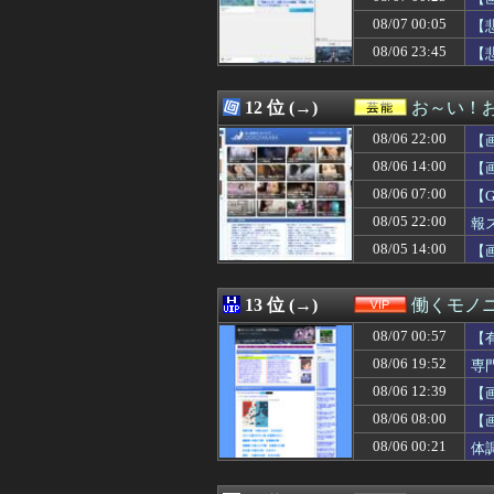
08/07 04:18
綾瀬はるかの丸出
08/07 00:05
08/07 04:15
ぼく「妹がぼくの
【
08/07 04:12
【悲報】立川志
08/06 23:45
【
08/07 04:10
パリ・サンジェルマ
08/07 04:10
【画像】NHKに
08/07 04:10
【悲報】加藤小夏
12 位 (→)
お～い！
08/07 04:10
【悲報】妻の浮
08/06 22:00
【
08/07 04:09
【福岡】西鉄、天
08/07 04:05
【画像】オタク「
08/06 14:00
【
08/07 04:05
【画像】ボスJK
08/06 07:00
【
08/07 04:05
ケガが多かった
08/05 22:00
08/07 04:05
【衝撃】きゃり
報
08/07 04:05
取り放題でてん
08/05 14:00
【
08/07 04:05
フラれるじゃな
08/07 04:05
【画像】エチビ
08/07 04:03
【画像】森香澄さ
13 位 (→)
働くモノニ
08/07 04:03
【画像】元・小
08/07 00:57
【
08/07 04:03
【悲報】サイバー
08/07 04:02
三大傑作ゼルダライク「
08/06 19:52
専
08/07 04:01
【ウマ娘】アイち
08/06 12:39
【
08/07 04:00
早食いしてる奴
08/06 08:00
【
08/07 04:00
【画像】日本の
08/07 04:00
【画像】キズナアイ
08/06 00:21
体
08/07 04:00
劇団員やってる
08/07 04:00
もこうのKICK・Y