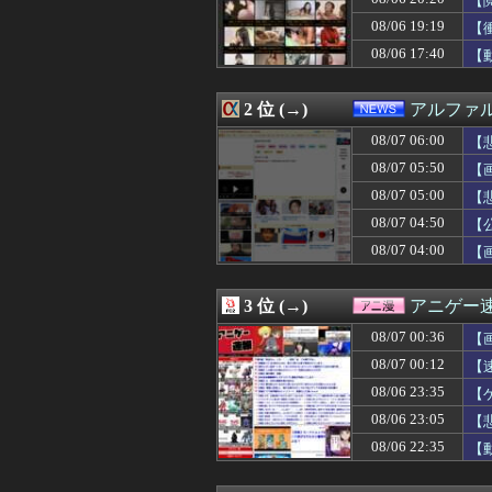
【
08/07 06:09
【8月7日発売決
08/06 19:19
【
08/07 06:09
【画像】ニートワ
08/06 17:40
08/07 06:09
川上産業株式会社
【
08/07 06:09
独身引きこもり兄
08/07 06:07
【悲報】札幌オ
2 位 (→)
アルファ
08/07 06:06
亡き母からの借金
08/07 06:05
【画像あり】JC2
08/07 06:00
【
08/07 06:05
【動画】あのち
08/07 05:50
【
08/07 06:05
【朗報】ジャンプ
08/07 06:05
毎日暑いから雪
08/07 05:00
【
08/07 06:05
パラノマサイト
08/07 04:50
【
08/07 06:03
【緊急速報】韓国
08/07 04:00
【
08/07 06:03
【画像】お前の
08/07 06:01
去年10月にゲー
08/07 06:01
【悲報】射殺され
3 位 (→)
アニゲー
08/07 06:01
【ウマ娘】あの
08/07 06:00
覇権漫画ワンピー
08/07 00:36
【
08/07 06:00
【FGO】チャイナド
08/07 00:12
【
08/07 06:00
【ウルトラマン
08/07 06:00
08/06 23:35
【遊戯王情報】
【
08/07 06:00
ミノルのRUST
08/06 23:05
【
08/07 06:00
昨季60本塁打・
08/06 22:35
【
08/07 06:00
【画像】女の子
08/07 06:00
小坂菜緒の最新
08/07 06:00
ワイの職場の後