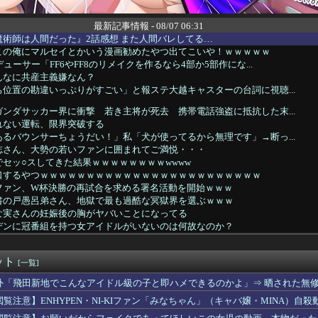
最新記事情報 - 08/07 06:31
術師は人間だった』2話感想 また人間バレしてる…
この俺にマルセイとかいう漫画勧めたやつ出てこいや！ｗｗｗｗｗ
ューサー「FF6やFF8のリメイクを作るなら4部か5部作にな...
んなに共産主義嫌なん？
位置の勘違いっぷりがすごい」と報ステ大越キャスターの台詞に視聴...
ンダサッカー界に衝撃 若き主将が死去 携帯電話強盗に抵抗した末...
れない運転、限界突破する
るバウンサーちょうだい！」私「犬が使ってるから無理です」→断っ...
志さん、大勢の若いファンに囲まれてご満悦・・・
セッ○スしてきた結果ｗｗｗｗｗｗｗｗwwww
口するやつｗｗｗｗｗｗｗｗｗｗｗｗｗｗｗｗｗｗｗｗｗｗｗｗ
ファン、W杯決勝の再試合を求める署名活動を開始ｗｗｗ
書の戸愚呂弟さん、地獄で最も過酷な冥獄界を選ぶｗｗｗ
な実さんの妊娠後の胸がヤバいことになってる
デンに冠番組を持つ女アイドルがいないのは何故なのか？
子の名前が「大和」だと知った。その名前について考えた結果、ネッ...
だけどこうなるwww
ット
佳（25）、『爆弾発言』キタァアアアアアーーーーー！！
[一覧]
に帰宅。リビングに「裸の嫁」と男がいた。まさかの不倫現場に遭遇...
外「飛田新地でこんなアイドル級の子と即ハメできるのかよ」⇒ 晒された無
ングリア行ってきたんだけどほんとーーーにおもんない！！！！」
閲覧注意】ENHYPEN・NI-KIファン「みなちゃん」（キャバ嬢・MINA）自殺
夏菜、ロンハーで無防備パンチラ
が17歳のセイトの赤ちゃん妊娠→その理由がこれｗｗｗｗ