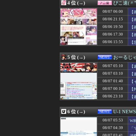
4 位 (→)
ぴこ速(〃'
08/07 06:00
【悲報】ワンピー
08/07 06:00
ストーリーをク
08/07 06:00
【
08/07 06:00
長男嫁が「お姉ち
08/06 21:15
【
08/07 06:00
【会社】川上産
08/06 19:50
08/07 06:00
【日本ハム】堀
【
08/07 06:00
【ラブライブ！】
08/06 17:30
【
08/07 05:58
佐久間宣行『（
08/06 15:55
【
08/07 05:55
中国人22人がタ
08/07 05:53
W杯アジア予選等
08/07 05:50
【画像】海外女コ
5 位 (→)
おーるじ
08/07 05:50
【動画】手術中
08/07 05:50
高級豆腐ワイ「15
08/07 05:10
【
08/07 05:50
【ドン引き】嫁
08/07 03:10
【
08/07 05:45
高級豆腐ワイ「15
08/07 01:40
08/07 05:43
ロシア海軍の太平
【
08/07 05:40
【売春防止法見直
08/07 00:10
【
08/07 05:39
【悲報】 Goog
08/06 23:10
【
08/07 05:39
【画像】女の子
08/07 05:35
吉野家のステーキ
08/07 05:35
【画像】フジテレ
6 位 (→)
U-1 NEWS
08/07 05:34
【悲報】昔の女子
08/07 05:30
【上京息子の悲劇
08/07 05:53
W
08/07 05:30
【悲報】60代
及
08/07 04:39
「
08/07 05:30
韓国サッカー協会
せ
08/07 03:41
消