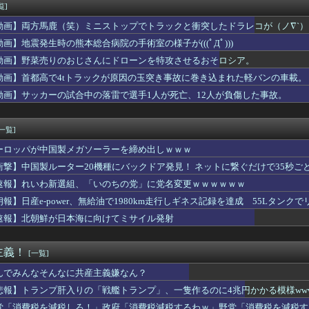
まれる「銀」は従来推定よりも約55％多かった？ 隕石の分析結果...
覧]
1500万の中古物件、レベチｗｗｗｗｗｗｗｗｗｗｗｗｗｗｗｗｗ...
動画】両方馬鹿（笑）ミニストップでトラックと衝突したドラレコが（ノ∇`）
はボサボサな忠犬ミラ公たち
🌙🐈‍⬛「うちのオタクは社畜かボンボン」（世界の平均睡眠時間ラ...
動画】地震発生時の熊本総合病院の手術室の様子が(((ﾟДﾟ)))
票問題の年に、選挙管理委員会が成果給を99.99%受け取ってい...
動画】野菜売りのおじさんにドローンを特攻させるおそロシア。
】主砲よりMS貼り付けが正解？ブリッジ剥き出しの謎を考察
動画】首都高で4tトラックが原因の玉突き事故に巻き込まれた軽バンの車載。
超しつこい男にブチギレて帰宅。それから3ヶ月、突然携帯に着信が...
サーキットでパレード走行訓練中だった白バイが転倒事故 20代の...
動画】サッカーの試合中の落雷で選手1人が死亡、12人が負傷した事故。
国防関連技術保護を重視し供給連鎖から中国系を完全排除へ 供給業...
ら別れ話→引き止めたら帰り際にまさかの行動！呆然wwww
[一覧]
ーロッパが中国製メガソーラーを締め出しｗｗｗ
衝撃】中国製ルーター20機種にバックドア発見！ ネットに繋ぐだけで35秒ご
速報】れいわ新選組、「いのちの党」に党名変更ｗｗｗｗｗｗ
朗報】日産e-power、無給油で1980km走行しギネス記録を達成 55Lタンクでリ
速報】北朝鮮が日本海に向けてミサイル発射
主義！
[一覧]
んでみんなそんなに共産主義嫌なん？
悲報】トランプ肝入りの「戦艦トランプ」、一隻作るのに4兆円かかる模様www
党「消費税を減税しろ！」政府「消費税減税するわｗ」野党「消費税を減税す