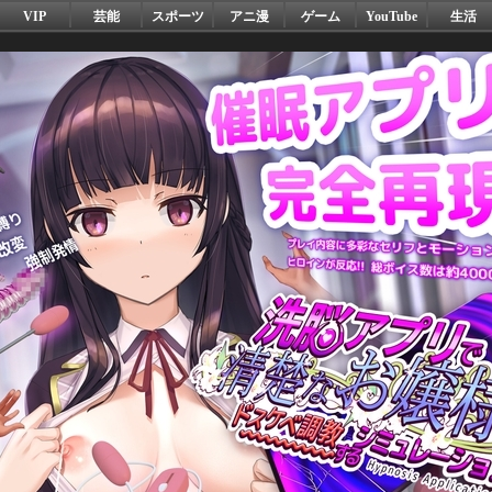
VIP
芸能
スポーツ
アニ漫
ゲーム
YouTube
生活