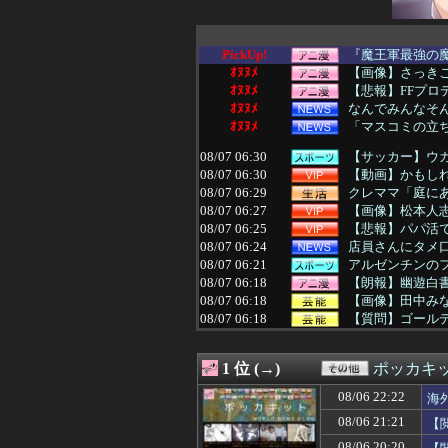
PickUp!
『魔王軍最強の魔
ｵﾇﾇﾒ
【画像】さっき
ｵﾇﾇﾒ
【悲報】FFプロデ
ｵﾇﾇﾒ
なんでみんなそ
ｵﾇﾇﾒ
「マスコミの立ち
08/07 06:30
【サッカー】ウガ
08/07 06:30
【動画】かもし
08/07 06:29
クレママ「庭にあ
08/07 06:27
【画像】松本人
08/07 06:25
【悲報】パパ活で
08/07 06:24
店員さんにタメ
08/07 06:21
アルゼンチンの
08/07 06:18
【朗報】幽遊白
08/07 06:18
【画像】田中み
08/07 06:18
【質問】ゴール
08/07 06:15
行方不明になった
08/07 06:15
嫁と子作り中なん
1 位 (→)
ポッカキ
08/07 06:12
【速報】影山優
08/07 06:12
予定より早めに家
08/06 22:22
海
08/07 06:12
スタンミ「ジャ
08/06 21:21
【
08/07 06:10
【画像】女優・
08/07 06:10
【衝撃】21歳女
08/06 20:20