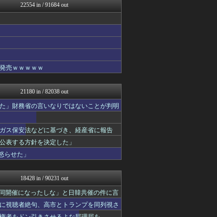
22554 in / 91684 out
アルファルファモザイク＠ネ...
ああ言えばForYou
かぞくちゃんねる
みそパンNEWS
ファイターズ王国＠日ハムま...
コンテンツ・声優 | ラブ...
乃木坂46まとめ 乃木りん...
発売ｗｗｗｗｗ
国難にあってもの申す！！
U-1 NEWS.
アルファルファモザイク＠ネ...
21180 in / 82038 out
ラビット速報
思考ちゃんねる
た」財務省の言いなりではないことが判明
気団まとめ-噫無情-｜嫁・...
V速ニュップ
ガス保安法などに基づき、経産省に報告
軍事・ミリタリー速報☆彡
結婚・恋愛ニュースぷらす
公表する方針を決定した」
ゴールデンタイムズ
怒らせた」
なんJミュージアム
VIPPER速報
不思議.net - 5ch...
18428 in / 90231 out
筋肉速報
気団まとめ-噫無情-｜嫁・...
同開催になったしな」と日韓共催の件に言
キニ速
に視聴者絶句、高市とトランプを同列視さ
フットボール速報
権者をドン引きさせるよな屁理屈を……