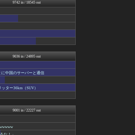
常識的に考えた
9742 in / 18545 out
アルファルファモザイク＠ネ...
パカ娘速報！！ウマ娘まとめ...
コンテンツ・声優 | ラブ...
韓国ニュース反応まとめ
モッコスヌ〜ン
婚外ちゃんねる
国難にあってもの申す！！
もえるあじあ(･∀･)
気団まとめ-噫無情-｜嫁・...
9036 in / 24895 out
とに中国のサーバーと通信
ッター36km（SUV）
9001 in / 22227 out
wwww
るな！」