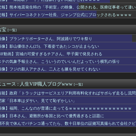
し上半身ヤバすぎだってwwwwwww
子供を妊娠したんだ…」父「！？実は俺と母さんも兄妹なんだ」ぼく...
悲報】熊本地震発生時の「手術室」の映像、公開される。医療従事者って凄い
らく、ガチでブチギレてしまう！！！！！！
悲報】サイバーコネクトツー社長、ジャンプ公式にブロックされるｗｗｗｗ
ンが狙うGK鈴木彩艶。3300万ユーロ（約59億7000万円...
出た仙台育英の野球部JKマネージャー、ガチで可愛いぞ
(おなつ)「演技中に惚れてしまった俳優がいる」
お宝
[一覧]
気、うつ病になった俺と子供に迫る危機…その理由がコレｗｗｗ
画像】ブランチリポーターさん、阿波踊りでワキ祭り
神駅と薬院駅の駅構内で不審な音声（下ネタ）が流れる 第三者が不...
実際にプレイしたらわかるけどライザは友達って感じで性的な目では...
画像】影山優佳さん(25)、下着姿であたシコが止まらない
、撮られるｗｗｗｗｗｗｗｗｗｗ
GIF動画】宮城の可愛すぎるチアさん、甲子園で発見される
プロ野球選手※多村仁志禁止
ーぱみゅぱみゅ 本名をさらりと告白
ステの気象予報士さん、こういうのでいいんだよっていう横乳の張り
こ盛りにしてるのはまあ見かけるが持ち帰りはなしでしょう、、、
画像】フジの新人アナさん、二人とも腋を見せてくれない
く、フる側の曲
デ女優さん、番組の企画でハッスルしすぎてしまうｗｗｗｗｗｗ
んのJK姿😍ｗｗ😍ｗ😍ｗｗｗ😍ｗｗｗｗｗｗ
ュース : 人生VIP職人ブログwww
[一覧]
倉優香さん、水着グラビア復帰してシコらせにくるｗ
有能】政府「トラックはサービスエリア利用有料化すればサボらず走るし流問
コネクトツーの松山氏、JUMP公式にブロックされるｗｗｗｗｗｗ...
The Binding of Isaac」「ダークソウル...
門家「日本車はダサい、見てて恥ずかしい」
ゃんとフサパンの水着、DKPIとDKPIが触れてる構図が良き…
画像】福岡、こんなのが普通に走ってるｗｗｗｗｗｗｗｗｗｗｗｗｗｗｗｗ
、マジでヤバイぞ・・・
画像】日本さん、避難所が各国と比べて優秀過ぎると話題に
富豪「数千万円する腕時計最高！ｗｗｗ」欧米の大富豪「…」
が今年で10周年ってマジ？wwwwwwwwwwwwwwwww
調不良で休んでパチンコ通ってたら、数十日単位の証拠写真撮られて会社クビ
友達からたまにチケット買わされるから見に行くんやけどさ・・・
outube配信にもNightbotみたいなコメント制御ツ...