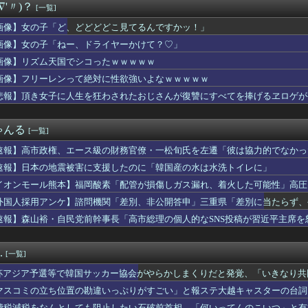
∇'〃)？
[一覧]
ス原作者・尾田栄一郎さん、他の人と同じ「漫画家」という肩書きに...
リアした後が本番みたいなゲーム教えてくれ
画像】女の子「ど、どどどどこ見てるんですかッ！」
ゃん助けて」と電話してきた。バカトメが、雪の中うちの息子に会い...
画像】女の子「ねー、ドライヤーかけて？♡」
業株式会社が10月よりプチプチ株式会社に社名変更
瑞輝「この場面で任せる監督が悪いと思って」火消し成功で3勝目
画像】リズム天国でシコったｗｗｗｗｗ
侑ちゃんもミアちゃん(14歳)に押し倒されるくらい弱いんだよね...
画像】フリーレンって絶対に性欲強いよなｗｗｗｗｗ
井上和に対して）あの子売れますよ』
悲報】頂き女子に人生を狂わされたおじさんが復讐にすべてを捧げるヱロゲが
イの空港で搭乗拒否される、警備員が「つり目」ジェスチャー―香港...
で韓国サッカー協会がやらかしまくりだと発覚、「いきなり共同開催...
スプレイヤーさん、スタイルの良さで日本人を圧倒してしまう 【P...
ゃんる
[一覧]
に熊本地震直撃した動画がやばすぎると話題に・・・
0g×2丁で250円か…高いけど美味そうだし一丁買ってみるか...
速報】高市政権、エース級の財務官僚・一松旬氏を左遷「彼は協力的でなかっ
に介護押しつけてたら家追い出されて更地にされた話…
速報】日本の地震被害に支援したのに「韓国産の水は水洗トイレに」
0g×2丁で250円か…高いけど美味そうだし一丁買ってみるか...
洋艦隊、日本海やオホーツク海で軍事演習開始…ウクライナ支援続け...
イオンモール熊本】福岡酸素「配管が損傷しガス漏れ、着火した可能性」高圧
し】「女性だけ処罰」は不公平？ 買う男性も罰するべき 上野千鶴...
外国人採用アンケ】諮問機関「差別、非公開答申」三重県「差別に当たらず、
le、AIに投資しすぎて史上初のマイナスキャッシュフローに陥...
速報】森山裕・自民党前幹事長「高市総理の個人的なSNS投稿が習近平主席を
さん、イケメンにするメス顔がこれｗｗｗwｗｗｗｗｗｗｗｗ❤
定食1500円ｗｗｗｗｗｗｗｗｗｗｗｗｗｗｗｗｗｗｗ
ビで水着JK♡♡♡♡♡♡
.
[一覧]
アナ、ジジイ整体師におっぱいを揉まれテレビで放送されてしまうｗ...
】元ヤンオカン、彼女紹介でまさかのボコボコ事件wwwww
杯アジア予選等で韓国サッカー協会がやらかしまくりだと発覚、「いきなり共
男さん、小学生に秘めた夢を語って通報されるｗｗｗｗｗｗｗ
する声も……
マスコミの立ち位置の勘違いっぷりがすごい」と報ステ大越キャスターの台詞
、Ｗ杯アジア予選で外国人審判員に性的接待か…韓国放送局が独占報...
ようという思惑がひしひしと
費税減税をなんとしても阻止したい石破前首相、「何いってんのこいつ」と有