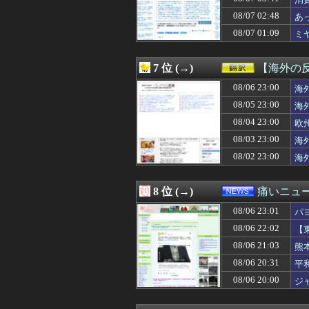
08/07 05:29
昔の自販機が最
08/07 05:27
シカホワ村上宗隆
08/07 02:48
あ
08/07 05:25
彼女「おﾁﾝﾁﾝ小
08/07 01:09
ミ
08/07 05:20
韓国で約60年
08/07 05:15
ワイ昨夜、間違
08/07 05:12
【速報】『有吉
7 位 (→)
【海外の
08/07 05:12
ジャンプラ、モ
08/07 05:10
08/06 23:00
レアル・マドリ
海
08/07 05:10
【復縁】20年
08/05 23:00
海
08/07 05:10
【速報】高市政権
08/04 23:00
欧
08/07 05:09
【画像】脱いだ瞬
08/07 05:09
【動画】熊本地
08/03 23:00
海
08/07 05:09
【頑張てnoel
08/02 23:00
海
08/07 05:05
【動画】えちえち
08/07 05:05
脱衣麻雀でしか
08/07 05:03
元ＮＨＫ中川安
8 位 (→)
痛いニュース
08/07 05:03
【悲報】韓国サッ
08/06 23:01
08/07 05:03
【動画】女子ビー
パ
08/07 05:03
【日曜中京10R
08/06 22:02
【
08/07 05:01
【ウマ娘】暑い
08/06 21:03
熊
08/07 05:00
【悲報】内田り
08/07 05:00
【Apple】Ma
08/06 20:31
平
08/07 05:00
熊本県内で◯◯
08/06 20:00
ジ
08/07 05:00
ギリギリやれる
08/07 05:00
アイナ・ジ・エ