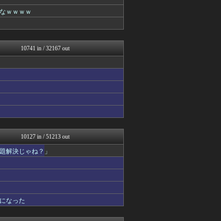
芸能人の気になる噂
まとめCUP
なｗｗｗｗ
NEWSまとめもりー｜2c...
Samurai GOAL
まとめ芸能＠美女画像まとめ...
VIPPER速報
10741 in / 32167 out
気団まとめ-噫無情-｜嫁・...
コノユビニュース｜みんなの...
げぇ速
不思議.net - 5ch...
ツバメ速報＠ヤクルトスワロ...
V系まとめ速報
子育てちゃんねる
がーるずレポート - ガー...
女子アナお宝画像速報－5c...
いたしん！
10127 in / 51213 out
Zチャンネル＠VIP
題解決じゃね？」
watch＠２ちゃんねる
mutyunのゲーム+αブ...
ウマ娘まとめ速報うまろぐ
オレ的ゲーム速報＠刃
【2ch】ニュー速クオリテ...
ラビット速報
になった
ネラーボイス
ゲーム実況者速報＠YouT...