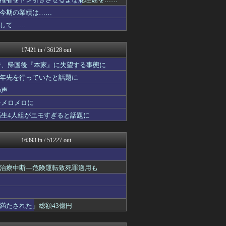
まとめたニュース
ぶる速-VIP
今期の業績は……
バズッター速報
して……
キムチ速報
まとめCUP
NEWSまとめもりー｜2c...
17421 in / 36128 out
ゴールデンタイムズ
Samurai GOAL
者、帰国後『本家』に失望する事態に
気団まとめ-噫無情-｜嫁・...
十年先を行っていたと話題に
おーるじゃんる
の声
ぶる速-VIP
コノユビニュース｜みんなの...
をメロメロに
トレンドの通り道
高生4人組がエモすぎると話題に
女子アナお宝画像速報－5c...
げぇ速
いたしん！
16393 in / 51227 out
watch＠２ちゃんねる
Zチャンネル＠VIP
ハロン棒ch
治療中断―危険運転致死罪適用も
ウマ娘まとめ速報うまろぐ
アルファルファモザイク＠ネ...
ほんわかMkⅡ
オレ的ゲーム速報＠刃
満たされた」総額43億円
ラビット速報
アイドル・女子アナ★吟じま...