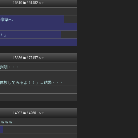
VIPPER速報
16319 in / 61482 out
キニ速
【2ch】ニュー速クオリテ...
常識的に考えた
場増築へ
コンテンツ・声優 | ラブ...
みそパンNEWS
アナきゃぷ速報
！」
韓国ニュース反応まとめ
モッコスヌ〜ン
国難にあってもの申す！！
気団まとめ-噫無情-｜嫁・...
15356 in / 77157 out
アルファルファモザイク＠ネ...
判明・・・
(*ﾟ∀ﾟ)ゞカガクニュー...
VIPワイドガイド
理想ちゃんねる
体験してみるよ！！」←結果・・・
がーるずレポート - ガー...
U-1 NEWS.
うしみつ-5chまとめ-
WorldFootball...
気団まとめ-噫無情-｜嫁・...
バズッター速報
14092 in / 42601 out
がーるずレポート - ガー...
ｗｗｗｗ
芸能人の気になる噂
軍事・ミリタリー速報☆彡
芸能人の気になる噂