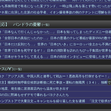
高すぎる
、通訳なしで普通に会話。コーチ「今10段階で6ぐらい。来た時は...
っち系御用達で有名になった某ブランド、一時は飛ぶ鳥を落とす勢いだったが
さいくせに！」ワイ「そのﾁﾝﾁﾝで毎回イッてんの誰だよ」ド...
ヤネ屋に出演した左派の社会学者、イオン爆発事故の例のテナントに理解を示
ぶりに路面電車が復活 最新鋭水素燃料電池車も
えて上司のパソコンのコンセントを抜いたらこうなるww
の夏休み』、とんでもない発表をしてしまう！！！！！
反応】 パンドラの憂鬱
[一覧]
ーニングみたいな新連載が始まるｗｗｗｗｗｗｗｗ
ー、ゴンサロ＆パラシオスのフラム移籍が正式決定！
外「日本なんて行くんじゃなかった…」 日本を知ってしまったディズニー信
越しの感動再婚！嫁の涙のワケとは？ｗｗｗｗ
外「全部日本の真似だったのか…」 日本の普通のテレビ番組が最新SNSの数
、エース級の財務官僚・一松旬氏を左遷「彼は協力的でなかった」財...
州「日本だけ反則だろ…」 世界の『日本びいき』にヨーロッパ全土から不満
間ドスケベになるボーイッシュ女子、見つかるwwwwwwww
震の瞬間の手術室の防犯カメラ映像、公開される
外「世界で日本を死守するぞ！」 日本の消防署を訪れたちびっ子集団が世界
を隠した】さくらみこ：水着ガチャコンプでホロライブドリームを掴...
外「日本がキラキラして見える…」 日本の街頭インタビューに登場した女子
巨乳女子2人組、とんでもない場所でナンパされてしまうwwwww...
得られないときめきってあるよな
奈アナがミニスカポリスのコスプレ披露ｗｗｗｗｗ
(ﾉ∀`)
[一覧]
カー協会、ガチでワールドカップ予選での審判への性接待がバレ大炎...
チバレー選手「我々は純粋に競技をしてるので性的な目で見ないでく...
ヨク「アジア人民、中国人民と連帯して戦おー！悪政高市を打倒するぞー！」
】7番カイラーサ鮫島良太騎手2着
東京】睡眠時無呼吸症候群診断後に死亡事故＝運転の無職男（３４）、独断で
日は膝枕で日陰に入りたい。←「絶対に離れたくない場所だな」
本地震、発生後に居酒屋店内から温泉が吹き出す
こ「社会に戻りたいです」
cBook、iPadが微妙に値下げしてる感じですねぇ・・・
和の日に黙祷もせずデモで暴れるパヨクさんたち
者が現れまくり、通報頻発！災害支援にも悪影響が及んでしまう…
ャンプストアで大量注文→キャンセルを繰り返した女を逮捕 「注文で欲求が
ブス巨乳ｗｗｗｗｗｗｗｗｗ （※画像あり）
ンドの尻はタマランわ