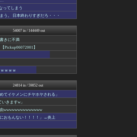
…
トレンドの通り道
なってしまう
ぶる速-VIP
まう。 日本終わりすぎだろ・・・
かせまと！
おうち速報
あじあニュースちゃんねる
54007 in / 144449 out
修羅場ライフ速報
不思議.net - 5ch...
書きに不満
女子アナお宝画像速報－5c...
up06072001】
わんこーる速報！
子育てちゃんねる
カンダタ速報
【サッカー まとめ】サカラ...
ｗｗｗｗｗ
いたしん！
PCパーツまとめ
VIPPER速報
24814 in / 59852 out
ウマ娘まとめ速報うまろぐ
ジャンプ速報
めてイケメンにチヤホヤされる」
FGOまとめ速報
ていきますw」
ヒーローNEWS
スターライト速報 -遊戯王...
wwwwwwwwwwww
ゲーム実況者速報＠YouT...
におもんない！！！！」→炎上
日刊やきう速報
ぴこ速(〃'∇'〃)？
乃木通 乃木坂46櫻坂46...
キニ速