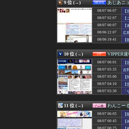
08/07 05:00
【閲覧注意】メキ
9 位 (→)
あじあニ
08/07 05:00
【悲報】男性の産後
08/07 06:07
08/07 05:00
意識高い系「イ
【
08/07 05:00
【電池】リチウム
08/07 02:07
【
08/07 05:00
【ラブライブ！】
08/07 00:07
【
08/07 05:00
【福岡】3年間で
08/07 05:00
田﨑さくらアナ
08/06 22:07
広
08/07 05:00
韓国人「雨の中
08/06 19:41
【
08/07 05:00
【がん原因】1位
08/07 04:55
「投資不適格にな
08/07 04:50
【困惑】彼氏と
10 位 (→)
VIPPER
08/07 04:50
【公開処刑】姉、規
08/07 06:01
【
08/07 04:45
「Linuxで十分
08/07 04:45
「Linuxで十分
08/07 05:35
吉
08/07 04:41
タブレットのバ
08/07 05:00
【
08/07 04:39
ドラマ「親愛な
08/07 04:39
08/07 04:10
「マスコミの立ち
【
08/07 04:39
【画像】二瓶有
08/07 03:30
「
08/07 04:30
◆悲報◆韓国警
08/07 04:30
【悲痛】体デカ
08/07 04:25
【悲報】ソープで
11 位 (→)
わんこー
08/07 04:19
青春時代を思い
08/07 06:05
【
08/07 04:19
【画像】松本人志さ
08/07 04:19
日本の商船が中
08/07 00:45
【
08/07 04:19
カープ、最下位転
08/07 00:25
【