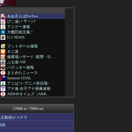
ああ言えばForYou
ぴこ速(〃'∇'〃)？
アニゲー速報
大艦巨砲主義！
U-1 NEWS.
フットボール速報
キニ速
修羅場ハザード -復讐・D...
ぶる速-VIP
バズッター速報
まとめたニュース
Samurai GOAL
アニはつ -アニメ発信場-
アナ速‐女子アナ画像速報
AKB48タイムズ（AKB...
鬼女の宅配便 - 修羅場・...
まとめCUP
119086 in / 79694 out
NEWSまとめもりー｜2c...
浮気ちゃんねる
修正動画がコチラ
ゴールデンタイムズ
動画
まとめ芸能＠美女画像まとめ...
気団まとめ-噫無情-｜嫁・...