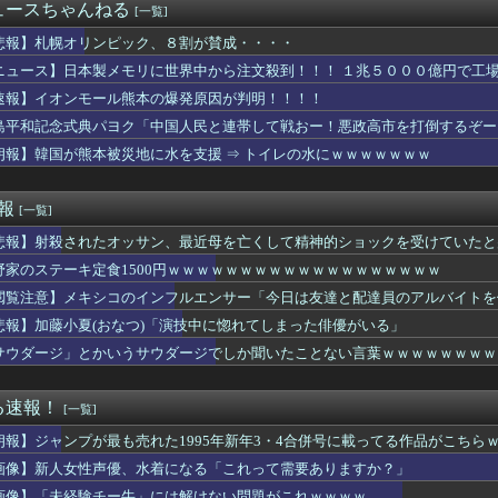
シコのインフルエンサー「今日は友達と配達員のアルバイトを体験し...
ュースちゃんねる
[一覧]
うつ、社会問題にwwwwwwwwwwwwwwwwww
ンドに５年住んだら人生観かわる」←これｗｗｗ
悲報】札幌オリンピック、８割が賛成・・・・
イオンの移動速度が最大1万倍に？次世代全固体電池の設計指針を変...
ニュース】日本製メモリに世界中から注文殺到！！！ １兆５０００億円で工
【画像】桜小路きな子ちゃんの尻【Liella!】
速報】イオンモール熊本の爆発原因が判明！！！！
2億6500万円 福岡県議会「海外視察費」公表
 セクシーノースリーブ脇！！
島平和記念式典パヨク「中国人民と連帯して戦おー！悪政高市を打倒するぞー
のカーチェイスの末、捕まえてみたら…泥酔状態の飲酒運転だった」
朗報】韓国が熊本被災地に水を支援 ⇒ トイレの水にｗｗｗｗｗｗｗ
は感染症16.6%！喫煙・飲酒より多い衝撃の真実
りつつある」ブルームバーグが突き付けた韓国金融市場の崖っぷち ...
の結婚が突然白紙に！？理由が高校時代の『アレ』だったｗｗｗｗ
速報
[一覧]
格外の恵体を晒してしまうｗｗｗｗ 【Pickup060720...
悲報】射殺されたオッサン、最近母を亡くして精神的ショックを受けていたと
じゃね…？」世界が気付き始める Linuxの市場シェアが初め...
じゃね…？」世界が気付き始める Linuxの市場シェアが初め...
野家のステーキ定食1500円ｗｗｗｗｗｗｗｗｗｗｗｗｗｗｗｗｗｗｗ
ッテリーが膨らんで画面が剥がれてきたんやが
閲覧注意】メキシコのインフルエンサー「今日は友達と配達員のアルバイトを
る夫へ」を語ろう
位置の勘違いっぷりがすごい」と報ステ大越キャスターの台詞に視聴...
悲報】加藤小夏(おなつ)「演技中に惚れてしまった俳優がいる」
加さんお胸が過ぎるｗｗｗｗｗｗｗ
サウダージ」とかいうサウダージでしか聞いたことない言葉ｗｗｗｗｗｗｗｗ
察、大韓サッカー協会を家宅捜索 代表監督選考巡り
いのに全然動かない嫁…おれの我慢が限界に達した理由ｗｗｗｗ
イッた後に嬢の耳元で「好き」って囁く瞬間ｗｗｗｗｗｗｗｗwww...
る速報！
[一覧]
出すコスメ
朗報】ジャンプが最も売れた1995年新年3・4合併号に載ってる作品がこちら
ん、大勢の若いファンに囲まれてご満悦wwwwwwwwwwww...
国に臨検された場合は「台湾軍が対応」と台湾軍トップ！
画像】新人女性声優、水着になる「これって需要ありますか？」
落も3位が射程圏内。新井監督「特別な日の試合だったので負けて悔...
画像】「未経験チー牛」には解けない問題がこれｗｗｗｗ