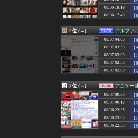
【
08/07 04:05
【画像】エチビ
08/06 19:19
【
08/07 04:03
【画像】森香澄さ
08/06 17:40
08/07 04:01
【ウマ娘】アイち
【
08/07 04:00
【画像】キズナアイ
08/07 04:00
もこうのKICK・Y
2 位 (→)
アルファ
08/07 04:00
【画像】北海道の
08/07 04:00
【ウマ娘】今日
08/07 04:00
【
08/07 04:00
【ラブライブ！】
08/07 03:50
【
08/07 03:57
合コンで出会った
08/07 03:55
三重県警察 鈴鹿
08/07 03:00
【
08/07 03:51
SpaceX、米
08/07 02:50
【
08/07 03:50
【画像】チー牛さ
08/07 02:00
【
08/07 03:50
【絶望】里帰り
08/07 03:41
消費税減税をなん
08/07 03:39
子の保育園バザー
3 位 (→)
アニゲー
08/07 03:39
【ククパ】味付け
08/07 03:39
小梨の私へ嫌味言
08/07 00:36
【
08/07 03:38
やってみたいバ
08/07 00:12
【
08/07 03:34
【画像】Ado、
08/07 03:33
08/06 23:35
【興奮】発情期
【
08/07 03:32
【画像】ワイ、
08/06 23:05
【
08/07 03:30
「サウダージ」
08/06 22:35
【
08/07 03:30
【画像】5億円
08/07 03:30
【衝撃】嫁の不
08/07 03:26
【画像】 こん