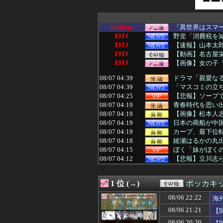
PickUp!
『異世界はスマート
ｵﾇﾇﾒ
野党「消費税を減
ｵﾇﾇﾒ
【速報】山本太郎
ｵﾇﾇﾒ
【動画】名古屋
ｵﾇﾇﾒ
【画像】女の子「
08/07 04:39
ドラマ「親愛な
08/07 04:39
「マスコミの立ち
08/07 04:25
【悲報】ソープで
08/07 04:19
青春時代を思い
08/07 04:19
【画像】松本人志さ
08/07 04:19
日本の商船が中
08/07 04:19
カープ、最下位転
08/07 04:18
綾瀬はるかの丸出
08/07 04:15
ぼく「妹がぼくの
08/07 04:12
【悲報】立川志
08/07 04:10
【画像】NHKに
08/07 04:10
【悲報】加藤小夏
1 位 (→)
ポッカキ
08/07 04:05
【画像】ボスJK
08/07 04:05
ケガが多かった
08/06 22:22
海
08/07 04:05
【衝撃】きゃり
08/06 21:21
【
08/07 04:05
取り放題でてん
08/07 04:05
フラれるじゃな
08/06 20:20