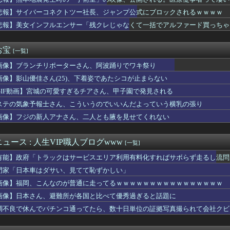
の理想の乳首、ついに発見されるｗｗｗｗｗｗｗ
弾を強化していくべきだった
悲報】サイバーコネクトツー社長、ジャンプ公式にブロックされるｗｗｗｗ
に熊本地震直撃やばすぎ！！！！！
悲報】美女インフルエンサー「残クレじゃなくて一括でアルファード買っちゃった」
スのロロノア・ゾロさん、ペローナちゃんとフラグが立ちまくるｗｗ...
剣士が陰好み
新選組、さん、「いのちの党」に改名ｗｗｗｗ
お宝
[一覧]
「デジタル販売が約9割、ディスク市場縮小の大きな影響は想定して...
画像】ブランチリポーターさん、阿波踊りでワキ祭り
いた「高機動試作型ザク」ってよく考えると時系列がおかしいな
道・立憲・公明、国会内で「熊本地震対策本部会議」各省庁からヒア...
画像】影山優佳さん(25)、下着姿であたシコが止まらない
2％の確率で一生歩けない体になるけど足が10cm伸びます」←コ...
GIF動画】宮城の可愛すぎるチアさん、甲子園で発見される
規、年金を払っていないので11年後には生活保護に殺到、どうすん...
作イース1・2しかない😭
ステの気象予報士さん、こういうのでいいんだよっていう横乳の張り
が突然民泊に…騒音や誤配達で住民から悲鳴 特区民泊を導入した東...
画像】フジの新人アナさん、二人とも腋を見せてくれない
「女の子が泣くのは、ムカつきすぎてどうしていいのか分からなくな...
脇チラ見え！！
にAV女優松本いちかと新井リマおって草
ュース : 人生VIP職人ブログwww
[一覧]
定】「反対」の財務省敗北 首相の不信根強く 人事介入をちらつか...
有能】政府「トラックはサービスエリア利用有料化すればサボらず走るし流問
】予定立てるの苦手なので行き当たりばったりの旅行しかできません
ーですら英語で日常会話が出来るのにお前らときたら……
門家「日本車はダサい、見てて恥ずかしい」
後ケア施設、特室は1日360万ウォン！出産直後に家計が傾く」と...
画像】福岡、こんなのが普通に走ってるｗｗｗｗｗｗｗｗｗｗｗｗｗｗｗｗ
本好き】中国人女性が「日本人と間違われた」衝撃エピソードが示す...
画像】日本さん、避難所が各国と比べて優秀過ぎると話題に
、悪い人ではないけどちょっと距離感がなくて苦手なタイプ「ご両親...
ア旅行先ランキング、日本はタイ、インドネシアに次いで3位ランク...
調不良で休んでパチンコ通ってたら、数十日単位の証拠写真撮られて会社クビ
ソバだのハゲだの…内心ムカついてた嫁の髪に隠された美しさを知っ...
２人が並んだ結果ｗｗｗｗｗｗｗｗｗｗｗｗｗｗｗｗｗｗｗｗｗｗｗ...