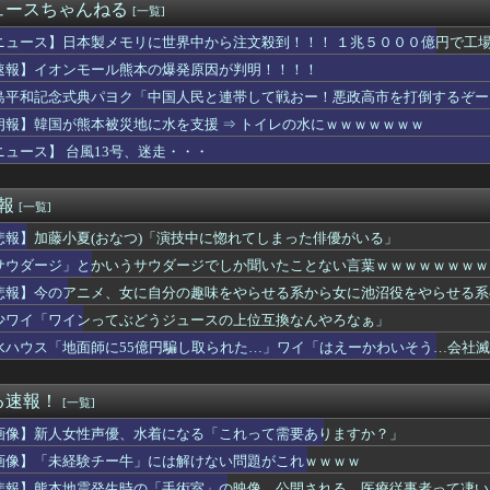
製造販売している川上産業、「プチプチ株式会社」に社名変更
ュースちゃんねる
[一覧]
子のバスト一覧ｗｗｗｗｗｗｗｗｗｗｗｗwｗｗｗｗ
ー女優・三浦恵理子、全裸ナマ乳がHすぎる
ニュース】日本製メモリに世界中から注文殺到！！！ １兆５０００億円で工
から質問は聞くよ
速報】イオンモール熊本の爆発原因が判明！！！！
男は救われない」ってのに女がブチ切れた理由ｗｗｗｗ
島平和記念式典パヨク「中国人民と連帯して戦おー！悪政高市を打倒するぞー
のTikToker可愛すぎｗｗｗｗｗ
風俗事情をご覧くださいｗｗｗｗｗｗｗｗｗｗwwww
朗報】韓国が熊本被災地に水を支援 ⇒ トイレの水にｗｗｗｗｗｗｗ
キンキンに冷えてやがる！
ニュース】 台風13号、迷走・・・
たのに無断でごっそり持っていくのはダメだろう
金こまめてきます」って言っちゃったときに同僚から嫌味を言われた...
の引退後の姿に世界が騒然！←「これは素晴らしい！」（海外の反応...
速報
[一覧]
ンってぶどうジュースの上位互換なんやろなぁ」
悲報】加藤小夏(おなつ)「演技中に惚れてしまった俳優がいる」
、巨乳美少女を出してしまうｗｗ
払ってしまったらこうなるwww
サウダージ」とかいうサウダージでしか聞いたことない言葉ｗｗｗｗｗｗｗｗ
の円買い協調介入は｢一時しのぎに過ぎない｣｢財政政策､金融政策...
悲報】今のアニメ、女に自分の趣味をやらせる系から女に池沼役をやらせる系
歴史、ついに『崩壊』してしまう・・・・・
-ライアーゲーム- 第17話 感想：秋山さんの逆転の策がバ...
少ワイ「ワインってぶどうジュースの上位互換なんやろなぁ」
護疲れした嫁を持つ男のリアルな本音が怖すぎる件ｗｗｗｗ
水ハウス「地面師に55億円騙し取られた…」ワイ「はえーかわいそう…会社
、通訳なしで普通に会話。コーチ「今10段階で6ぐらい。来た時は...
ナミ、自宅の風呂場でHなパンティ姿を見せつける
を教えてほしいんやが、オススメあるか🥃
る速報！
[一覧]
サッカー界に衝撃 若き主将が死去 携帯電話強盗に抵抗した末に石...
画像】新人女性声優、水着になる「これって需要ありますか？」
製メモリに世界中から注文殺到！！！ １兆５０００億円で工場増築...
「暑すぎて服脱ごうかと思った」･･････････ﾊﾟｼｬｯ...
画像】「未経験チー牛」には解けない問題がこれｗｗｗｗ
る。明るくなったら即座に爆音で鳴き出して毎日朝4時に叩き起こし...
悲報】熊本地震発生時の「手術室」の映像、公開される。医療従事者って凄い