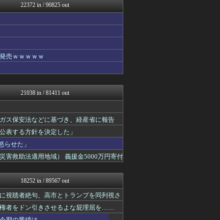
22372 in / 90825 out
バズッター速報
がーるずレポート - ガー...
奥様は鬼女-DQN返しまと...
婚外ちゃんねる
奥様は鬼女-DQN返しまと...
まとめCUP
発売ｗｗｗｗｗ
NEWSまとめもりー｜2c...
正義の見方
キスログ
おーるじゃんる
21038 in / 81411 out
トレンドの通り道
がーるずレポート - ガー...
コノユビニュース｜みんなの...
ガス保安法などに基づき、経産省に報告
女子アナお宝画像速報－5c...
公表する方針を決定した」
アニはつ -アニメ発信場-
Zチャンネル＠VIP
怒らせた」
watch＠２ちゃんねる
害救助法適用地域） 義援金5000万円寄付
ウマ娘まとめ速報うまろぐ
オレ的ゲーム速報＠刃
常識的に考えた
18252 in / 89567 out
アルファルファモザイク＠ネ...
コンテンツ・声優 | ラブ...
に視聴者絶句、高市とトランプを同列視さ
ゲーム実況者速報＠YouT...
権者をドン引きさせるよな屁理屈を……
ラビット速報
今期の業績は……