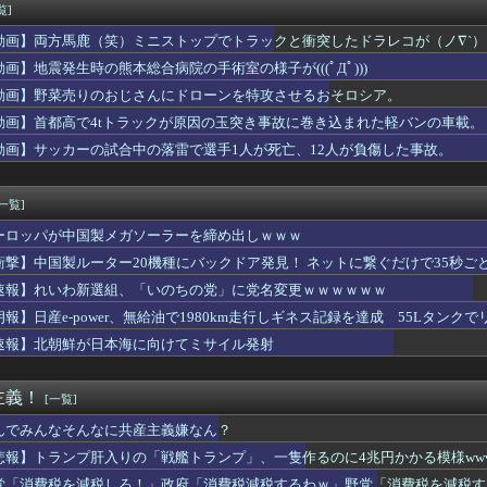
ゃん、とち狂ったツイートをするｗｗｗｗｗｗｗｗｗｗｗ
覧]
運転手、儲かりまくることが判明ｗｗｗｗｗｗｗｗｗｗｗｗｗｗｗｗ...
動画】両方馬鹿（笑）ミニストップでトラックと衝突したドラレコが（ノ∇`）
運転手、儲かりまくることが判明ｗｗｗｗｗｗｗｗｗｗｗｗｗｗｗｗ...
0g×2丁で250円か…高いけど美味そうだし一丁買ってみるか...
動画】地震発生時の熊本総合病院の手術室の様子が(((ﾟДﾟ)))
４）「私は陰キャ。人と話したくないので家に引きこもってPCでア...
動画】野菜売りのおじさんにドローンを特攻させるおそロシア。
要欄が凄すぎるｗｗｗ 【乃木坂46】
動画】首都高で4tトラックが原因の玉突き事故に巻き込まれた軽バンの車載。
本】福岡酸素「配管が損傷しガス漏れ、着火した可能性」高圧ガス保...
。メールで「好きな人のところに行きます。探さないで」とだけ送っ...
動画】サッカーの試合中の落雷で選手1人が死亡、12人が負傷した事故。
習わせたんだから弾きなさい」新婦「…」→披露宴で繰り広げられた...
落も3位が射程圏内。新井監督「特別な日の試合だったので負けて悔...
[一覧]
ーロッパが中国製メガソーラーを締め出しｗｗｗ
衝撃】中国製ルーター20機種にバックドア発見！ ネットに繋ぐだけで35秒ご
速報】れいわ新選組、「いのちの党」に党名変更ｗｗｗｗｗｗ
朗報】日産e-power、無給油で1980km走行しギネス記録を達成 55Lタンクでリ
速報】北朝鮮が日本海に向けてミサイル発射
主義！
[一覧]
んでみんなそんなに共産主義嫌なん？
悲報】トランプ肝入りの「戦艦トランプ」、一隻作るのに4兆円かかる模様www
党「消費税を減税しろ！」政府「消費税減税するわｗ」野党「消費税を減税す