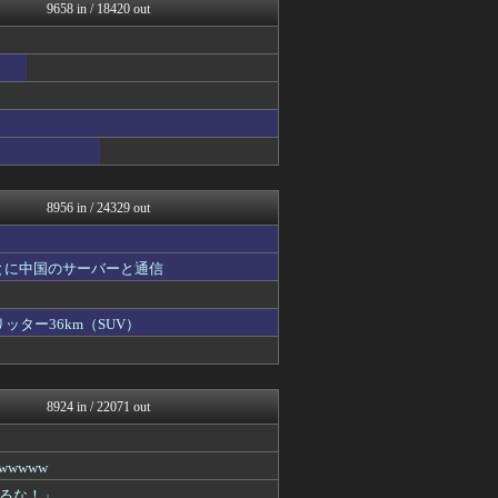
ラビット速報
9658 in / 18420 out
思考ちゃんねる
V速ニュップ
ダイエット速報＠2ちゃんね...
mashlife通信
坂道情報通～乃木坂46まと...
おーるじゃんる
婚外ちゃんねる
鬼女はみた -修羅場・恋愛...
広島東洋カープまとめブログ...
8956 in / 24329 out
とに中国のサーバーと通信
ッター36km（SUV）
8924 in / 22071 out
wwww
るな！」