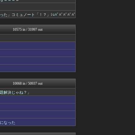
女子アナお宝画像速報－5c...
カンダタ速報
watch＠２ちゃんねる
コミュノート「！？」ｼｭﾊﾞﾊﾞﾊﾞﾊﾞﾊﾞ
アニはつ -アニメ発信場-
いたしん！
Zチャンネル＠VIP
10575 in / 31997 out
mutyunのゲーム+αブ...
GUNDAM.LOG｜ガン...
もえるあじあ(･∀･)
ネラーボイス
マジキチ速報
竜速（りゅうそく）
常識的に考えた
アルファルファモザイク＠ネ...
アナきゃぷ速報
あらまめ2ch
10068 in / 50937 out
黒マッチョニュース
題解決じゃね？」
コンテンツ・声優 | ラブ...
ゲーム実況者速報＠YouT...
韓国ニュース反応まとめ
モッコスヌ〜ン
婚外ちゃんねる
国難にあってもの申す！！
になった
キスログ
アルファルファモザイク＠ネ...