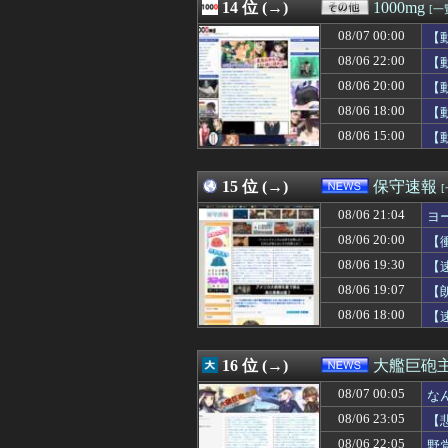
08/07 01:50
14 位 (→)
【悲報】クロち
1000mg
[一
08/07 01:50
【悲報】タクシー
08/07 00:00
【
08/07 01:45
【悲報】タクシー
08/07 01:44
08/06 22:00
高級豆腐ワイ「15
【
08/07 01:41
女優・南沙良（２
08/06 20:00
【
08/07 01:40
今回もパテレの概
08/06 18:00
【
08/07 01:40
【イオンモール熊
08/07 01:39
嫁が帰って来ない
08/06 15:00
【
08/07 01:39
新婦母「せっかく
08/07 01:36
カープ、最下位転
15 位 (→)
保守速報
08/06 21:04
ヨ
08/06 20:00
【
08/06 19:30
【
08/06 19:07
【
08/06 18:00
【
16 位 (→)
大艦巨砲
08/07 00:05
な
08/06 23:05
【
08/06 22:05
野