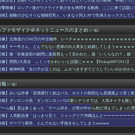
閲覧注意】お願いだからフェイクであってほしいこの女児の動画、本物だった
デ女優さん、番組の企画でハッスルしすぎてしまうｗｗｗｗｗｗ
衝撃映像】ロシア♂達がウクライナ美少女を拷問する動画、ここに来て話題に
んのJK姿😍ｗｗ😍ｗ😍ｗｗｗ😍ｗｗｗｗｗｗ
ゃんとフサパンの水着、DKPIとDKPIが触れてる構図が良き…
動画】経験の少なそうな地味巨乳♀、いきなり同人AVで生挿入セックスしてし
が今年で10周年ってマジ？wwwwwwwwwwwwwwwww
outube配信にもNightbotみたいなコメント制御ツ...
ルファモザイク＠ネットニュースのまとめ
[一覧]
1500万の中古物件、レベチｗｗｗｗｗｗｗｗｗｗｗｗｗｗｗｗｗ...
はボサボサな忠犬ミラ公たち
画像】北海道の1500万の中古物件、レベチｗｗｗｗｗｗｗｗｗｗｗｗｗｗｗ
🌙🐈‍⬛「うちのオタクは社畜かボンボン」（世界の平均睡眠時間ラ...
画像】チー牛さん、とんでもない恵体の白人美女と結婚してしまうｗｗｗｗｗｗｗｗ 【
超しつこい男にブチギレて帰宅。それから3ヶ月、突然携帯に着信が...
サーキットでパレード走行訓練中だった白バイが転倒事故 20代の...
悲報】娘「吹奏楽部の顧問に楽器買えって言われた」親「いくらなの？」娘「
国防関連技術保護を重視し供給連鎖から中国系を完全排除へ 供給業...
画像】関西2大美女 ←くっそかわいいと話題にｗｗｗ 【Pickup06072011】
ん、とんでもない恵体の白人美女と結婚してしまうｗｗｗｗｗｗｗｗ...
悲報】精神科医「女の子が泣くのは、ムカつきすぎてどうしていいのか分から
出産中の嫁と険悪…もう会わずに離婚したくなった理由がコレｗｗｗｗ
としても阻止したい石破前首相、「何いってんのこいつ」と有権者を...
に出そうと思っていた物をダンボール箱ごと持っていったママ。中身...
速報
[一覧]
がケチャップ、タイトルがスイーツ臭…。クックパッドで地雷レシピ...
ってたトメが、標的をコトメに変えた→トメ「いつになったら結婚す...
画像】みい山作者「居酒屋行く奴はバカ。ホストの初回なら居酒屋より安く飲
イト
速報】ダンロン小高「ダンガンロンパ2の新シナリオでは、人気キャラも殺し
おっぱいが小さい。【朗悲報】
の嫁のマ○コをチ◯コで擦りまくった結果ｗｗｗｗｗｗｗｗｗｗｗ
ゲーム脳】昔は多くあった「ゲーム叩き」が世の中から殆ど消えてしまった理由ww
女性に手を褒められてめっちゃ嬉しかった
悲報】人気配信者「はっきり言う、ジャングリア沖縄ほんとーーーーーーーー
とかいうサウダージでしか聞いたことない言葉ｗｗｗｗｗｗｗｗ
動画】ゲーフリ新作、とんでもない手抜きをしてしまうwwwww
を目の前にした吉岡里帆の顔ｗｗｗｗｗ
倫相手から『神対応』されて人生やり直せた結果ｗｗｗｗ
なだらしない体型の女子が好きなやついる？