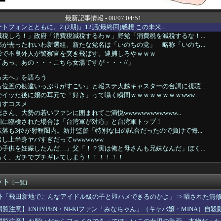
最新記事情報 - 08/07 04:51
フォンとともに。2 (2期)』12話(最終回)感想 この未来...
税しろ！」政府「消費税減税するわｗ」野党「消費税を減税するな！...
が去ったれいわ新選組、新たな党名は「いのちの党」 略称「いのち...
栄で不良外人が警察官を突き飛ばす。逮捕しろやｗｗｗ
あっ、あの・・・こちら女湯ですが・・・//」
る夫へ」を語ろう
位置の勘違いっぷりがすごい」と報ステ大越キャスターの台詞に視聴...
イッた後に嬢の耳元で「好き」って囁く瞬間ｗｗｗｗｗｗｗｗwww...
出すコスメ
ん、大勢の若いファンに囲まれてご満悦wwwwwwwwwwww...
国に臨検された場合は「台湾軍が対応」と台湾軍トップ！
落も3位が射程圏内。新井監督「特別な日の試合だったので負けて悔...
し上半身ヤバすぎだってwwwwwww
子供を妊娠したんだ…」父「！？実は俺と母さんも兄妹なんだ」ぼく...
らく、ガチでブチギレてしまう！！！！！！
出た仙台育英の野球部JKマネージャー、ガチで可愛いぞ
(おなつ)「演技中に惚れてしまった俳優がいる」
ット
、撮られるｗｗｗｗｗｗｗｗｗｗ
[一覧]
プロ野球選手※多村仁志禁止
外「飛田新地でこんなアイドル級の子と即ハメできるのかよ」⇒ 晒された無
ーぱみゅぱみゅ 本名をさらりと告白
閲覧注意】ENHYPEN・NI-KIファン「みなちゃん」（キャバ嬢・MINA）自殺
こ盛りにしてるのはまあ見かけるが持ち帰りはなしでしょう、、、
く、フる側の曲