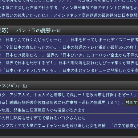
察、韓国代表前監督を任意聴取…業務上背任などの容疑
者が猫の寿命を2倍に上げる注射剤を開発。これこそノーベル賞だろ...
ヤネ屋に出演した左派の社会学者、イオン爆発事故の例のテナントに理解を示
ズ】ライトセーバーって握りづらそうだよね…
安物買いの銭失いだったねぇ」とインドネシア高速鉄道の最終処分に日本側騒
ンソク、地方選挙で基礎議員1議席のみ獲得し『全て私の責任』と頭...
んだ？
人が騒ぐ「水洗い」は予備洗浄だった！日本の飲食店の衛生習慣を解説
り薄色薄味に煮た煮物を、味見もせずに色を見ただけで「薄そうだか...
反応】 パンドラの憂鬱
[一覧]
校の女子生徒、一時心肺停止 同乗看護師は適切な処置行わず、生徒...
おいたメモが泥よけになっただなんてｗｗ
外「日本なんて行くんじゃなかった…」 日本を知ってしまったディズニー信
ケット残骸、月面に衝突か…ファルコン9の上段！
外「全部日本の真似だったのか…」 日本の普通のテレビ番組が最新SNSの数
おむつ交換で噛みつかれ」看護助手の男を逮捕 90歳入院患者の顔...
州「日本だけ反則だろ…」 世界の『日本びいき』にヨーロッパ全土から不満
浮気でメール爆弾！2度目で取った行動がこれｗｗｗ
女 ←くっそかわいいと話題にｗｗｗ 【Pickup06072...
外「世界で日本を死守するぞ！」 日本の消防署を訪れたちびっ子集団が世界
ニメ、女に自分の趣味をやらせる系から女に池沼役をやらせる系へ変化
外「日本がキラキラして見える…」 日本の街頭インタビューに登場した女子
有名になった某ブランド、一時は飛ぶ鳥を落とす勢いだったが今期の...
教組委員長「杜撰な計画、学校が責めを負うのは当然」としつつも、...
と言われているが個人的にはクソゲーだと思うゲーム挙げてけ
(ﾉ∀`)
[一覧]
の瞳が綺麗すぎて吸い込まれる！！！【乃木坂46】
限定の消費減税「確実に戻す」発言は「私の覚悟」
ヨク「アジア人民、中国人民と連帯して戦おー！悪政高市を打倒するぞー！」
前に付き合ってた女性の事をふと思い出した。もう24年は会ってな...
東京】睡眠時無呼吸症候群診断後に死亡事故＝運転の無職男（３４）、独断で
ないというか…。泥に同情する気はないけど報告者も何だかなぁ…
本地震、発生後に居酒屋店内から温泉が吹き出す
くし年の離れた妹を育てた義兄。姪が十歳になった頃からおかしくな...
おすすめ
和の日に黙祷もせずデモで暴れるパヨクさんたち
身強調の「過激すぎる三角水着」公開でネットざわつき
ャンプストアで大量注文→キャンセルを繰り返した女を逮捕 「注文で欲求が
年ジャンプさん、最大発行部数653万部から急降下でついに100...
ゆうか（元・小倉優香）が水着グラビア復帰ｗｗｗｗｗ