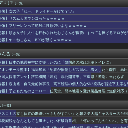
∇'〃)？
[一覧]
サロ行ってきたらｗｗｗｗｗｗｗｗｗｗｗwwww
ら共感できなくなったキャラ
画像】女の子「ねー、ドライヤーかけて？♡」
赤いくちばしの中型のインコを保護。ご近所あたりにチラシを貼り、...
画像】リズム天国でシコったｗｗｗｗｗ
職場の後輩(♀)に、勝手に不倫相手（本命）にされた。挙句その彼...
半年と言われてたがウワキ夫捨てて義両親の介護やめたらガンが綺麗...
画像】フリーレンって絶対に性欲強いよなｗｗｗｗｗ
VW
悲報】頂き女子に人生を狂わされたおじさんが復讐にすべてを捧げるヱロゲが
信、ガチで逝く・・・・・・
悲報】ヤニねこさん、BPOが動くｗｗｗｗｗ
総合病院 地震発生時の手術室の映像が色んな意味で衝撃的だと話題...
気が発覚…あのときの「音信不通の弟」の意味がヤバすぎたｗｗｗｗ
地震被害に支援したのに「韓国産の水は水洗トイレに」
ゃんる
[一覧]
】葛葉達：7日目｜あまりに生々しすぎる陰キャムーブでギャルを...
歳差がベスト？？
速報】日本の地震被害に支援したのに「韓国産の水は水洗トイレに」
、4-6月期経常利益が前年同期比97.7％減の0.7億円に減...
イオンモール熊本】福岡酸素「配管が損傷しガス漏れ、着火した可能性」高圧
さん、公式SNSで部員のエ○チな動画をあげてしまった結果ｗｗｗ...
らも好かれる主人公」の特徴、ガチで決まるｗｗｗｗ
外国人採用アンケ】諮問機関「差別、非公開答申」三重県「差別に当たらず、
司、新入社員がスタバでパソコンやって企業秘密漏洩したから泣かし...
速報】森山裕・自民党前幹事長「高市総理の個人的なSNS投稿が習近平主席を
ー王国ブラジルで進むサッカー離れ 36％が「関心なし」
速報】子どもたちのヒーロー・任天堂、熊本地震を受け製品修理は無償対応（災
水着がそのまま入るジャーニー…まるで成長していない！？
井のシミ数えてれば終わるでな」と押し倒されて性行為 → 凄いこ...
星」を史上初めて発見か--しかし「衛星」の定義を揺るがす事態に...
.
[一覧]
楽部の顧問に楽器買えって言われた」親「いくらなの？」娘「60万...
Lｺｽﾞｶﾎ…？🐉【蓮ノ空】
マスコミの立ち位置の勘違いっぷりがすごい」と報ステ大越キャスターの台詞
Vグループはマジでこういう男とのコラボも解禁したほうがいいよ
ようという思惑がひしひしと
費税減税をなんとしても阻止したい石破前首相、「何いってんのこいつ」と有
で有名な川上産業、社名を「プチプチ株式会社」に変更wwwww
っち系御用達で有名になった某ブランド、一時は飛ぶ鳥を落とす勢いだったが