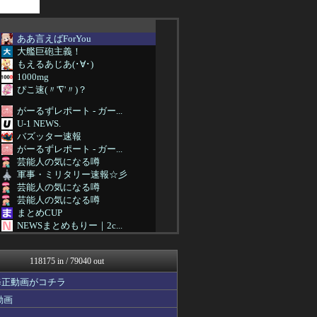
ああ言えばForYou
大艦巨砲主義！
もえるあじあ(･∀･)
1000mg
ぴこ速(〃'∇'〃)？
がーるずレポート - ガー...
U-1 NEWS.
バズッター速報
がーるずレポート - ガー...
芸能人の気になる噂
軍事・ミリタリー速報☆彡
芸能人の気になる噂
芸能人の気になる噂
まとめCUP
NEWSまとめもりー｜2c...
まとめ芸能＠美女画像まとめ...
VIPPER速報
118175 in / 79040 out
不思議.net - 5ch...
ツバメ速報＠ヤクルトスワロ...
修正動画がコチラ
V系まとめ速報
動画
子育てちゃんねる
がーるずレポート - ガー...