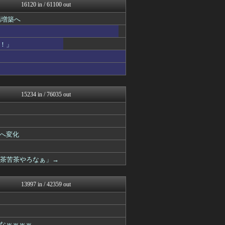
コノユビニュース｜みんなの...
16120 in / 61100 out
芸能人の気になる噂
場増築へ
芸能人の気になる噂
ダイエット速報＠2ちゃんね...
キスログ
！」
芸能人の気になる噂
バズッター速報
ハロン棒ch
奥様は鬼女-DQN返しまと...
婚外ちゃんねる
海外の反応スポーツ
15234 in / 76035 out
VIPPER速報
げぇ速
まとめCUP
理想ちゃんねる
へ変化
NEWSまとめもりー｜2c...
アニメつぶやき速報‼︎
キスログ
滅茶苦茶やろなぁ」→
スコールちゃんねる｜２ちゃ...
まとめ芸能＠美女画像まとめ...
トレンドの通り道
13997 in / 42359 out
【サッカー まとめ】サカラ...
あじあニュースちゃんねる
不思議.net - 5ch...
子育てちゃんねる
なｗｗｗｗ