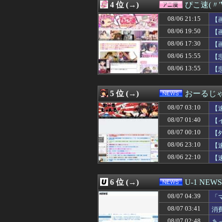
4 位 (→)
ぴこ速(〃'
08/07 03:25
【悲報】格安ピン
08/07 03:19
大人になってか
08/06 21:15
【
08/07 03:18
ベランダで緑色で
08/06 19:50
【
08/07 03:18
恋愛相談してくる
08/06 17:30
08/07 03:18
【すごい話】余命
【
08/07 03:15
ラブホあるあるW
08/06 15:55
【
08/07 03:12
【悲報】共同通
08/06 13:55
【
08/07 03:11
【必見動画】熊本
08/07 03:10
【衝撃】妻の浮
08/07 03:10
【速報】日本の
5 位 (→)
おーるじ
08/07 03:09
【VCR RUST
08/07 03:09
【子供】結局何
08/07 03:10
【
08/07 03:09
米穀商社の木徳神糧
08/07 01:40
【
08/07 03:05
【画像】ダンス部
08/07 00:10
08/07 03:03
【朗報】「誰か
【
08/07 03:03
【悲報】ワイ、上
08/06 23:10
【
08/07 03:03
【驚愕】サッカ
08/06 22:10
【
08/07 03:01
【ウマ娘】昔の
08/07 03:00
夫さん、妻に「天
08/07 03:00
【天文】「系外衛
6 位 (→)
U-1 NEWS
08/07 03:00
【悲報】娘「吹奏
08/07 03:00
【ラブライブ！】B
08/07 04:39
「
08/07 03:00
【画像】一番手
せ
08/07 03:41
消
08/07 03:00
【朗報】プチプチ
08/07 02:48
あ