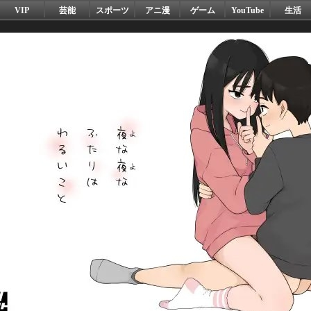
VIP
芸能
スポーツ
アニ漫
ゲーム
YouTube
生活