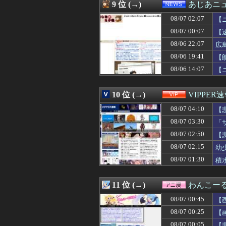
08/07 02:34
「プチプチ」を
9 位 (→)
あじあニ
08/07 02:34
【画像】坂道女
08/07 02:07
08/07 02:34
【画像】 セクシ
【
08/07 02:32
筋トレに詳しい
08/07 00:07
【
08/07 02:30
【事実】「弱い
08/06 22:07
広
08/07 02:30
【画像】 色白美肌
08/07 02:25
【驚愕】ロシアの
08/06 19:41
【
08/07 02:18
暑すぎぃからの
08/06 14:07
【
08/07 02:18
言えば快くあげ
08/07 02:18
両替のことを「お
08/07 02:17
日本の大相撲力士
10 位 (→)
VIPPER
08/07 02:15
幼少ワイ「ワイ
08/07 04:10
【
08/07 02:15
FE万紫千紅さん
08/07 02:15
SEXに10万円
08/07 03:30
「
08/07 02:13
岸田元首相､日米
08/07 02:50
【
08/07 02:12
【悲報】日本の
08/07 02:12
08/07 02:15
LIAR GAME 
幼
08/07 02:10
【不倫願望】介
08/07 01:30
積
08/07 02:10
シカホワ村上宗隆
08/07 02:10
【画像】橋本マ
08/07 02:09
美味いウイスキー
11 位 (→)
わんこー
08/07 02:07
【凶気】ウガンダ
08/07 00:45
【
08/07 02:07
【ニュース】日本
08/07 02:05
【画像】道頓堀女子
08/07 00:25
【
08/07 02:05
セミがうるさすぎ
08/07 00:05
【