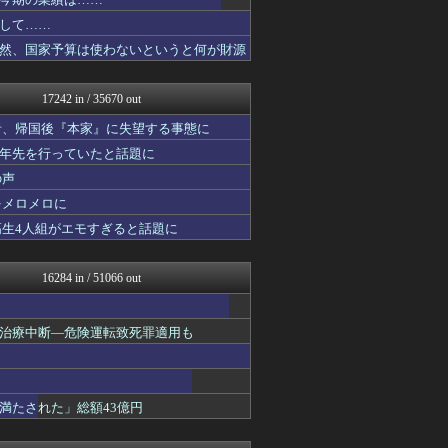
WorldFootball...
ガラパゴスジャパン - 海...
して……
ヒーローNEWS
然、国家予算は使わないというと何が財源
韓国ニュース反応まとめ
モッコスヌ〜ン
婚外ちゃんねる
17242 in / 35670 out
がーるずレポート - ガー...
奥様は鬼女-DQN返しまと...
者、帰国後『本家』に失望する事態に
軍事・ミリタリー速報☆彡
十年先を行っていたと話題に
国難にあってもの申す！！
の声
キスログ
アルファルファモザイク＠ネ...
をメロメロに
VIPPER速報
高生4人組がエモすぎると話題に
U-1 NEWS.
正義の見方
ゲーム魔人
16284 in / 51066 out
坂道情報通～乃木坂46まと...
とりのまるやき（保守）
奥様は鬼女-DQN返しまと...
治療中断―危険運転致死罪適用も
奥様は鬼女-DQN返しまと...
婚外ちゃんねる
まとめたニュース
がーるずレポート - ガー...
満たされた」総額43億円
フィルダースチョイス
【サッカー まとめ】サカラ...