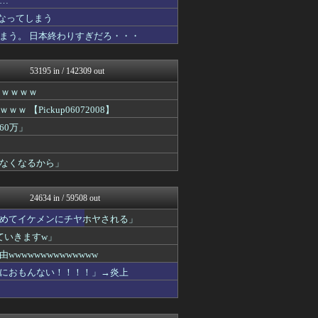
…
女子アナお宝画像速報－5c...
なってしまう
いたしん！
まう。 日本終わりすぎだろ・・・
ウマ娘まとめ速報うまろぐ
ラビット速報
ゲーム実況者速報＠YouT...
53195 in / 142309 out
アルファルファモザイク＠ネ...
パカ娘速報！！ウマ娘まとめ...
ｗｗｗｗｗ
コンテンツ・声優 | ラブ...
Pickup06072008】
婚外ちゃんねる
国難にあってもの申す！！
60万」
もえるあじあ(･∀･)
アルファルファモザイク＠ネ...
なくなるから」
キスログ
U-1 NEWS.
奥様は鬼女-DQN返しまと...
24634 in / 59508 out
奥様は鬼女-DQN返しまと...
婚外ちゃんねる
めてイケメンにチヤホヤされる」
がーるずレポート - ガー...
ていきますw」
筋肉速報
えっ!?またここのサイト?
wwwwwwwwwwww
ダイエット速報＠2ちゃんね...
におもんない！！！！」→炎上
VIPPER速報
芸能人の気になる噂
キスログ
芸能人の気になる噂