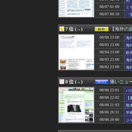
08/07 03:00
◆悲報◆韓国警
08/07 03:00
海外「日本の科学
08/07 01:09
ミ
08/07 03:00
【スターウォー
08/07 00:10
「
08/07 03:00
韓国人「イ・ジュ
な
08/07 03:00
【食洗機】韓国
08/07 02:57
ダシをちゃんとと
7 位 (→)
【海外の
08/07 02:57
福祉タクシーで下
08/07 02:57
08/06 23:00
家族用に入れて
海
08/07 02:55
スペースXのロ
08/05 23:00
海
08/07 02:55
千葉県袖ケ浦市「
08/04 23:00
欧
08/07 02:50
【既視感】嫁の
08/07 02:50
【画像】関西2大美
08/03 23:00
海
08/07 02:50
【悲報】今のア
08/02 23:00
海
08/07 02:48
あっち系御用達で
08/07 02:45
【辺野古事故】日
08/07 02:45
世間では神ゲー
8 位 (→)
痛いニュース
08/07 02:40
矢田萌華ちゃん
08/06 23:01
08/07 02:40
高市首相、2年
パ
08/07 02:39
【ボッコ】25年
08/06 22:02
【
08/07 02:39
なんかＧＪ出来
08/06 21:03
熊
08/07 02:39
若くして両親を亡
08/07 02:39
【画像】これ超
08/06 20:31
平
08/07 02:38
野村周平、下半
08/06 20:00
ジ
08/07 02:37
【悲報】 週刊少
08/07 02:34
【超画像】小倉