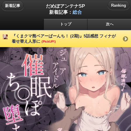
だめぽアンテナSP
Ranking
新着記事
新着記事：
総合
トップ
次へ
『くまクマ熊ベアーぱーんち！ (2期)』5話感想 フィナが
着せ替え人形に
(PickUP!)