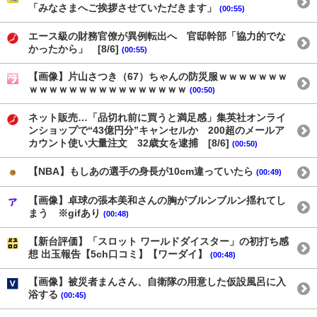
「みなさまへご挨拶させていただきます」
(00:55)
エース級の財務官僚が異例転出へ 官邸幹部「協力的でな
かったから」 [8/6]
(00:55)
【画像】片山さつき（67）ちゃんの防災服ｗｗｗｗｗｗｗ
ｗｗｗｗｗｗｗｗｗｗｗｗｗｗｗｗ
(00:50)
ネット販売…「品切れ前に買うと満足感」集英社オンライ
ンショップで“43億円分”キャンセルか 200超のメールア
カウント使い大量注文 32歳女を逮捕 [8/6]
(00:50)
【NBA】もしあの選手の身長が10cm違っていたら
(00:49)
【画像】卓球の張本美和さんの胸がブルンブルン揺れてし
まう ※gifあり
(00:48)
【新台評価】「スロット ワールドダイスター」の初打ち感
想 出玉報告【5ch口コミ】【ワーダイ】
(00:48)
【画像】被災者まんさん、自衛隊の用意した仮設風呂に入
浴する
(00:45)