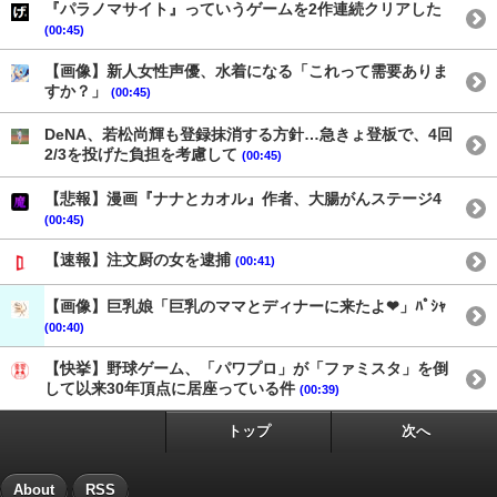
『パラノマサイト』っていうゲームを2作連続クリアした
(00:45)
【画像】新人女性声優、水着になる「これって需要ありま
すか？」
(00:45)
DeNA、若松尚輝も登録抹消する方針…急きょ登板で、4回
2/3を投げた負担を考慮して
(00:45)
【悲報】漫画『ナナとカオル』作者、大腸がんステージ4
(00:45)
【速報】注文厨の女を逮捕
(00:41)
【画像】巨乳娘「巨乳のママとディナーに来たよ❤」ﾊﾟｼｬ
(00:40)
【快挙】野球ゲーム、「パワプロ」が「ファミスタ」を倒
して以来30年頂点に居座っている件
(00:39)
トップ
次へ
About
RSS