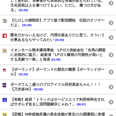
して使われ、当事者から具体的な苦痛が訴えられている。
文化芸術は人を傷つけてもよい。ただし、傷つけ方があ
る」
(01:00)
【たけしの挑戦状】アプリ版で配信開始 伝説のクソゲー
だよ。
(01:00)
匿名だからいえるけど、代理出産ありだと思う。そういう
仕事あるならやってみたい
(01:00)
イオンモール熊本爆発事故 LPガス供給会社「当局の調査
に全面的に協力」 経産省「LPガス爆発の可能性が高いと
する見解で一致」と発表
(01:00)
【ポーランド】ポーランドの歴史の概要【ポーランドボー
ル】
(01:00)
ポーズてんこ盛りのプロアイドル田村真佑ちゃん！！！
【乃木坂46】
(00:59)
【有能】政府「トラックはサービスエリア利用有料化すれ
ばサボらず走るし流問題解決じゃね？」
(00:57)
【悲報】W杯後無所属の長友佑都が東京のJ1開幕戦に来場