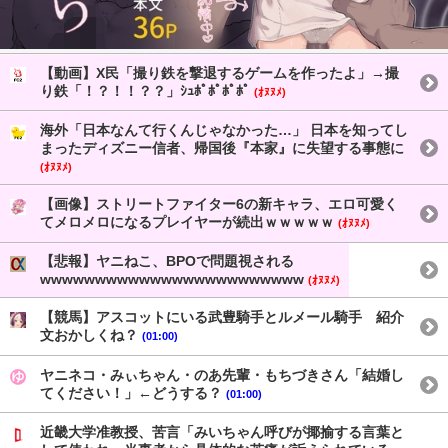
【動画】X民「撮り鉄を撃退するゲームを作ったよ」→撮
り鉄「！？！！？？」ｼｭﾎﾟﾎﾟﾎﾟﾎﾟ
(ｵﾇﾇﾒ)
海外「日本なんて行くんじゃなかった…」 日本を知ってし
まったディズニー信者、帰国後『本家』に失望する事態に
(ｵﾇﾇﾒ)
【画像】ストリートファイター6の新キャラ、エロ可愛く
てメロメロになるプレイヤーが続出ｗｗｗｗｗ
(ｵﾇﾇﾒ)
【悲報】ヤニねこ、BPOで問題視される
wwwwwwwwwwwwwwwwwwwwwwww
(ｵﾇﾇﾒ)
【競馬】アスコットにいる武豊騎手とルメール騎手 紹介
文おかしくね？
(01:00)
ヤニネコ・みぃちゃん・のあ先輩・もちづきさん「結婚し
てください！」←どうする？
(01:00)
近畿大学准教授、苦言「みいちゃん呼びが揶揄する言葉と