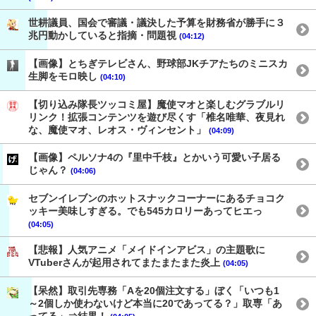
世耕議員、国会で審議・議決した予算を財務省が勝手に３
兆円動かしていると指摘・問題視
(04:12)
【画像】とちぎテレビさん、野球部JKチアたちのミニスカ
生脚をモロ映し
(04:10)
【切り込み隊長ツッコミ屋】魔使マオと楽しむグラブルリ
リンク！拡張コンテンツを遊び尽くす「椎名唯華、夜見れ
な、魔使マオ、レオス・ヴィンセント」
(04:09)
【画像】ペルソナ4の『里中千枝』とかいう可愛い子居る
じゃん？
(04:06)
セブンイレブンのホットスナックコーナーにあるチョコク
ッキー美味しすぎる。でも545カロリーあってヒエっ
(04:05)
【悲報】人気アニメ「メイドインアビス」の主題歌に
VTuberさんが起用されてまたまたまた炎上
(04:05)
【呆然】取引先専務「Aを20個注文する」ぼく「いつも1
～2個しか使わないけど本当に20であってる？」取専「あ