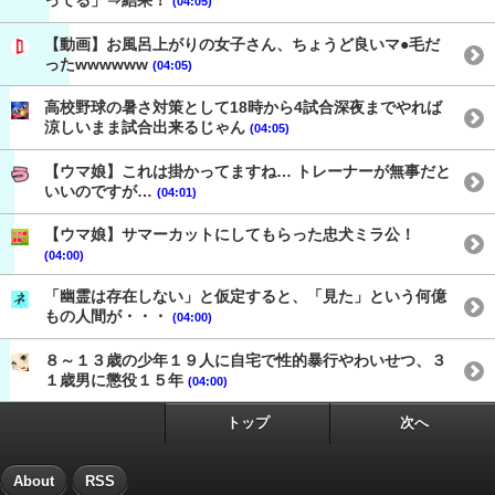
ってる」⇒結果！
(04:05)
【動画】お風呂上がりの女子さん、ちょうど良いマ●毛だ
ったwwwwww
(04:05)
高校野球の暑さ対策として18時から4試合深夜までやれば
涼しいまま試合出来るじゃん
(04:05)
【ウマ娘】これは掛かってますね… トレーナーが無事だと
いいのですが…
(04:01)
【ウマ娘】サマーカットにしてもらった忠犬ミラ公！
(04:00)
「幽霊は存在しない」と仮定すると、「見た」という何億
もの人間が・・・
(04:00)
８～１３歳の少年１９人に自宅で性的暴行やわいせつ、３
１歳男に懲役１５年
(04:00)
トップ
次へ
About
RSS