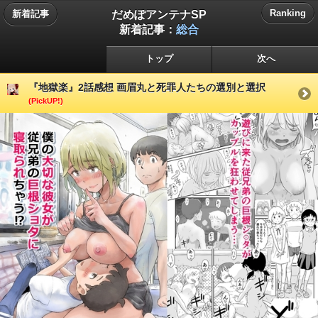
だめぽアンテナSP
Ranking
新着記事
新着記事：
総合
トップ
次へ
『地獄楽』2話感想 画眉丸と死罪人たちの選別と選択
(PickUP!)