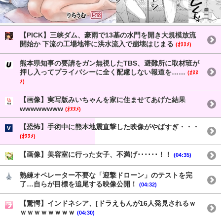
【PICK】三峡ダム、豪雨で13基の水門を開き大規模放流
開始か 下流の工場地帯に洪水流入で崩壊はじまる
(ｵﾇﾇﾒ)
熊本県知事の要請をガン無視したTBS、避難所に取材班が
押し入ってプライバシーに全く配慮しない報道を……
(ｵﾇﾇ
ﾒ)
【画像】実写版みいちゃんを家に住ませてあげた結果
wwwwwwww
(ｵﾇﾇﾒ)
【恐怖】手術中に熊本地震直撃した映像がやばすぎ・・・
(ｵﾇﾇﾒ)
【画像】美容室に行った女子、不満げ･･････！！
(04:35)
熟練オペレーター不要な「迎撃ドローン」のテストを完
了…自らが目標を追尾する映像公開！
(04:32)
【驚愕】インドネシア、[ドラえもんが16人発見されるｗ
ｗｗｗｗｗｗｗｗ
(04:30)