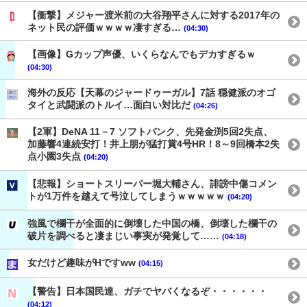
【衝撃】メジャー渡米前の大谷翔平さんに対する2017年の
ネット民の評価ｗｗｗｗ凄すぎる…
(04:30)
【画像】Gカップ声優、いくらなんでもデカすぎるｗ
(04:30)
海外の反応【天幕のジャードゥーガル】7話 穏健派のオゴ
タイと武闘派のトルイ…面白い対比だ
(04:26)
【2軍】DeNA 11－7 ソフトバンク、先発金渕5回2失点、
加藤響4連続安打！井上朋が猛打賞4号HR！8～9回橋本2失
点小園3失点
(04:20)
【悲報】ショートスリーパー堀大輔さん、誹謗中傷コメン
トが1万件を越えて号泣してしまうｗｗｗｗｗ
(04:20)
強風で欄干が全面的に倒壊した中国の橋、倒壊した欄干の
破片を調べると凄まじい事実が発覚して……
(04:18)
女だけど趣味がHですww
(04:15)
【警告】日本国民達、ガチでヤバくなるぞ・・・・・・
(04:12)