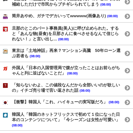
補給しただけで市民からブチギレられてしまう
(08:00)
筒井あやめ、ガチでデカいってwwwww(画像あり)
(08:00)
旦那のとこのパート事務員(美人)に呼び止められた。する
と「あんな物(昼食)を旦那さんに食べさせるなんて信じら
れない！」と言い出し...
(08:00)
東京は「土地神話」再来？マンション高騰 50年ローン選
ぶ若者も
(08:00)
外国人「日本の入国管理局で腹が立ったことはお前らがち
ゃんと列に並ばないことだ」
(08:00)
「知らないわよ、この値段なんだから全部いいのが欲しい
の」イチゴ売り場で言い返された話
(08:00)
【衝撃】韓国人「これ、ハイキューの実写版だろ」
(08:00)
韓国人「韓国のネットフリックスで初めて１位になった日
本のコンテンツについて」「今シーズンは女性が可愛い」
(08:00)