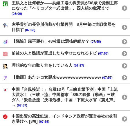
王洪文とは何者か——紡績工場の保安員が38歳で党副主席
になった「ヘリコプター式出世」、四人組の獄死まで
(08:00)
左手骨折の長谷川信哉が打撃再開 8月中旬に実戦復帰を
目指す
(07:58)
【議論】森平麗心、43枚目は選抜継続か？
(07:58)
前後の人と熟語が完成したら幸せになれるトピ
(07:58)
理想的な年の取り方をしている人
(07:57)
【動画】あたシコ女襲来wwwwwwwwwwwwww
(07:57)
中国「台風接近！」台風13号「三峡直撃予測」中国「上流
大洪水！（三峡上流」中国都市「8/5の映像（動画」三峡
ダム「緊急放流（決壊危機」中国「下流大水害（震え声」
→
(07:57)
中国出資の高速鉄道、インドネシア政府が運営会社の株引
き受けへ [8/6]
(07:55)