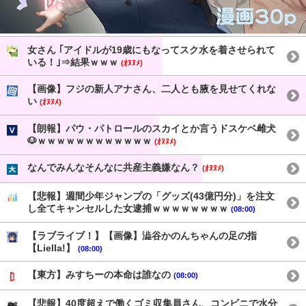
女さん ｢アイドルが19歳にもなってスク水を着させられて
いる！｣⇒結果ｗｗｗ
(ｵﾇﾇﾒ)
【画像】フジの新人アナさん、二人とも腋を見せてくれな
い
(ｵﾇﾇﾒ)
【朗報】パウ・パトロールのスカイとか言うドスケベ雌犬
🐶ｗｗｗｗｗｗｗｗｗｗｗｗ
(ｵﾇﾇﾒ)
なんでみんなそんなに共産主義嫌なん？
(ｵﾇﾇﾒ)
【悲報】週間少年ジャンプの「グッズ(43億円分)」を注文
し全てキャンセルした女逮捕ｗｗｗｗｗｗｗｗ
(08:00)
【ラブライブ！】【画像】澁谷かのんちゃんの足の指
【Liella!】
(08:00)
【東方】みすちーの本命は誰なの
(08:00)
【悲報】40度超えで働くゴミ収集員さん、コンビニで水分