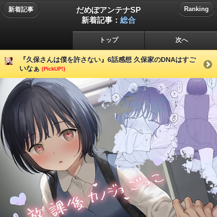
だめぽアンテナSP
Ranking
新着記事
新着記事：
総合
トップ
次へ
『久保さんは僕を許さない』6話感想 久保家のDNAはすご
いなぁ
(PickUP!)