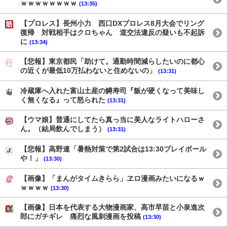
ｗｗｗｗｗｗｗｗ
(13:35)
【プロレス】長州小力 西口DXプロレス8月大会でリング
復帰 対戦相手はクロちゃん 道交法違反の疑いも不起訴
に
(13:34)
【悲報】東京都民「助けて。通勤時間減らしたいのに都心
の近くが最低10万払わないと住めないの」
(13:31)
冷蔵庫へ入れた富山土産の鱒寿司『飯が硬くなって美味し
く無くなる』って怒られた
(13:31)
【ウマ娘】普通にしてたら真っ当に美人なライトハローさ
ん。（結局飲んでしまう）
(13:31)
【悲報】高野連「暑熱対策で第2試合は13:30プレイボール
や！」
(13:30)
【画像】「まんがタイムきらら」ヱロ漫画みたいになるｗ
ｗｗｗｗ
(13:30)
【画像】日本を代表する大物漫画家、高市早苗と小泉進次
郎にガチギレ 痛烈な風刺漫画を投稿
(13:30)