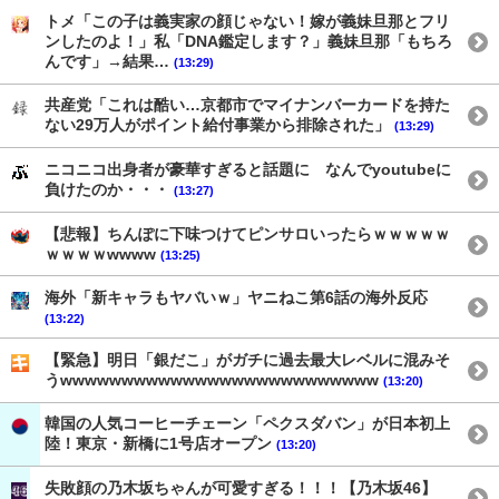
トメ「この子は義実家の顔じゃない！嫁が義妹旦那とフリ
ンしたのよ！」私「DNA鑑定します？」義妹旦那「もちろ
んです」→結果…
(13:29)
共産党「これは酷い…京都市でマイナンバーカードを持た
ない29万人がポイント給付事業から排除された」
(13:29)
ニコニコ出身者が豪華すぎると話題に なんでyoutubeに
負けたのか・・・
(13:27)
【悲報】ちんぽに下味つけてピンサロいったらｗｗｗｗｗ
ｗｗｗｗwwww
(13:25)
海外「新キャラもヤバいｗ」ヤニねこ第6話の海外反応
(13:22)
【緊急】明日「銀だこ」がガチに過去最大レベルに混みそ
うwwwwwwwwwwwwwwwwwwwwwwwwww
(13:20)
韓国の人気コーヒーチェーン「ペクスダバン」が日本初上
陸！東京・新橋に1号店オープン
(13:20)
失敗顔の乃木坂ちゃんが可愛すぎる！！！【乃木坂46】