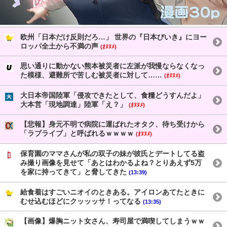
欧州「日本だけ反則だろ…」 世界の『日本びいき』にヨー
ロッパ全土から不満の声
(ｵﾇﾇﾒ)
思い通りに動かない熊本被災者に左派が我慢ならなくなっ
た模様、避難所で苦しむ被災者に対して……
(ｵﾇﾇﾒ)
大日本帝国陸軍「侵攻できたとして、食糧どうすんだよ」
大本営「現地調達」陸軍「え？」
(ｵﾇﾇﾒ)
【悲報】身元不明で病院に運ばれたオタク、待ち受けから
「ラブライブ」と呼ばれるｗｗｗｗ
(ｵﾇﾇﾒ)
保育園のママさんが私の双子の妹が彼氏とデートしてる盗
み撮り画像を見せて「あとはわかるよね？とりあえず5万
を家に持ってきて」と脅してきた
(13:39)
給食着はすごいニオイのときある。アイロンあてたときに
むせ込むほどにクッッッサ！ってなる
(13:35)
【画像】爆胸ニット女さん、寿司屋で満喫してしまうｗｗ