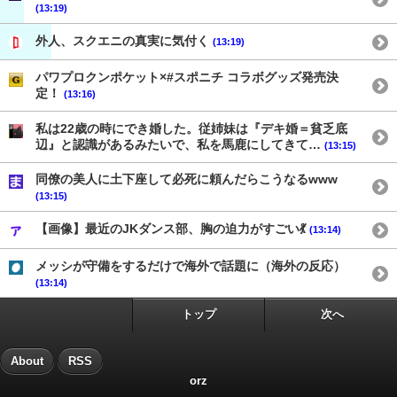
(13:19)
外人、スクエニの真実に気付く
(13:19)
パワプロクンポケット×#スポニチ コラボグッズ発売決
定！
(13:16)
私は22歳の時にでき婚した。従姉妹は『デキ婚＝貧乏底
辺』と認識があるみたいで、私を馬鹿にしてきて…
(13:15)
同僚の美人に土下座して必死に頼んだらこうなるwww
(13:15)
【画像】最近のJKダンス部、胸の迫力がすごい💃
(13:14)
メッシが守備をするだけで海外で話題に（海外の反応）
(13:14)
トップ
次へ
About
RSS
orz