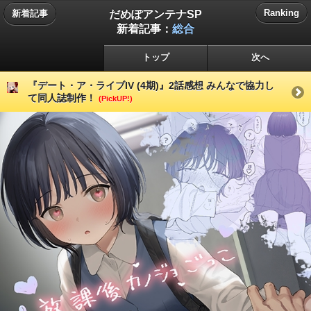
だめぽアンテナSP
Ranking
新着記事
新着記事：
総合
トップ
次へ
『デート・ア・ライブIV (4期)』2話感想 みんなで協力し
て同人誌制作！
(PickUP!)